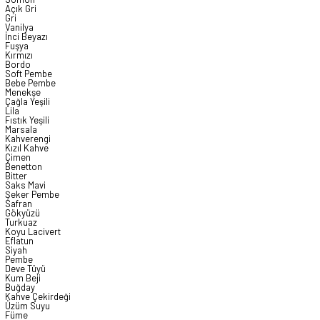
Açık Gri
Gri
Vanilya
İnci Beyazı
Fuşya
Kırmızı
Bordo
Soft Pembe
Bebe Pembe
Menekşe
Çağla Yeşili
Lila
Fıstık Yeşili
Marsala
Kahverengi
Kızıl Kahve
Çimen
Benetton
Bitter
Saks Mavi
Şeker Pembe
Safran
Gökyüzü
Turkuaz
Koyu Lacivert
Eflatun
Siyah
Pembe
Deve Tüyü
Kum Beji
Buğday
Kahve Çekirdeği
Üzüm Suyu
Füme