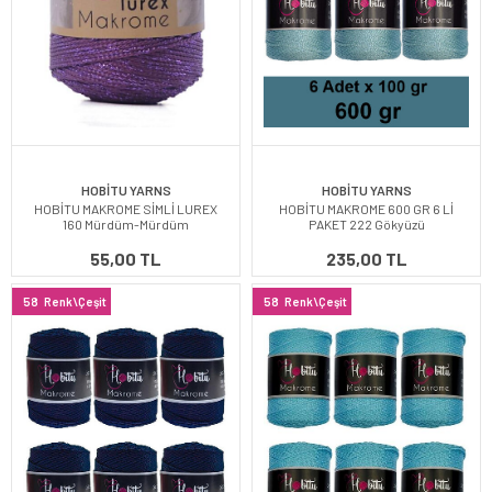
HOBİTU YARNS
HOBİTU YARNS
HOBİTU MAKROME SİMLİ LUREX
HOBİTU MAKROME 600 GR 6 Lİ
160 Mürdüm-Mürdüm
PAKET 222 Gökyüzü
55,00 TL
235,00 TL
58
Renk\Çeşit
58
Renk\Çeşit