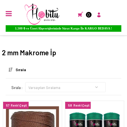
0
Ürünlere YORUM Yapın Para PUAN Kazanmaya Başlayın...
Anasayfa
EL ÖRGÜ İPLİKLERİ
MAKROME İPİ
2 mm Makrome İp
2 mm Makrome İp
Sırala
Sırala :
57
Renk\Çeşit
58
Renk\Çeşit