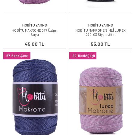
HOBİTU YARNS
HOBİTU YARNS
HOBİTU MAKROME 077 Üzüm
HOBİTU MAKROME SİMLİ LUREX
Suyu
270-03 Siyah-Altın
45,00 TL
55,00 TL
57
Renk\Çeşit
22
Renk\Çeşit