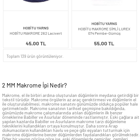
HOBİTU YARNS
HOBİTU YARNS
HOBİTU MAKROME SİMLİ LUREX
HOBİTU MAKROME 262 Lacivert
074 Pembe-Gümüş
45,00 TL
55,00 TL
Toplam 139 ürün görüntüleniyor.
2 MM Makrome İpi Nedir?
Makrome, el ile birbiri ardına oluşturulan düğümlerin meydana getirdiği bir
tekstil türüdür. Makrome örgülerin az araç gerektirmesi ve düğümlerin el
ile oluşturulabilmesi, makrome sanatını günümüzde oldukça popüler hale
getirmektedir. Makrome sanatının tarihsel geçmişine bakıldığında,
günümüzde makrome çalışmalarında atılan düğümlerin ilk benzer
örneklerine Babiller ve Asurlular döneminde rastlanmıştır. Eski çağlara ait
yapılan kazılarda Babiller ve Asurluların makrome tarzı düğümleme
tekniklerini kullandıkları ortaya konulmuştur. Daha sonra Arap
dokumacıların kullandıkları havlu ve peçe gibi eşyaları tutturmak için
makrome düğümlerine benzer düğümlerden faydalandıkları görülmektedir.
Diğer bir yaygın görüşe göre ise, eski dönemlerde gemiciler, gemileri