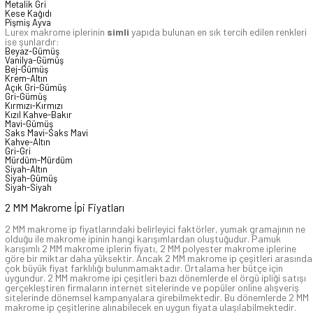
Metalik Gri
Kese Kağıdı
Pişmiş Ayva
Lurex makrome iplerinin
simli
yapıda bulunan en sık tercih edilen renkleri
ise şunlardır:
Beyaz-Gümüş
Vanilya-Gümüş
Bej-Gümüş
Krem-Altın
Açık Gri-Gümüş
Gri-Gümüş
Kırmızı-Kırmızı
Kızıl Kahve-Bakır
Mavi-Gümüş
Saks Mavi-Saks Mavi
Kahve-Altın
Gri-Gri
Mürdüm-Mürdüm
Siyah-Altın
Siyah-Gümüş
Siyah-Siyah
2 MM Makrome İpi Fiyatları
2 MM makrome ip fiyatlarındaki belirleyici faktörler, yumak gramajının ne
olduğu ile makrome ipinin hangi karışımlardan oluştuğudur. Pamuk
karışımlı 2 MM makrome iplerin fiyatı, 2 MM polyester makrome iplerine
göre bir miktar daha yüksektir. Ancak 2 MM makrome ip çeşitleri arasında
çok büyük fiyat farklılığı bulunmamaktadır. Ortalama her bütçe için
uygundur. 2 MM makrome ipi çeşitleri bazı dönemlerde el örgü ipliği satışı
gerçekleştiren firmaların internet sitelerinde ve popüler online alışveriş
sitelerinde dönemsel kampanyalara girebilmektedir. Bu dönemlerde 2 MM
makrome ip çeşitlerine alınabilecek en uygun fiyata ulaşılabilmektedir.