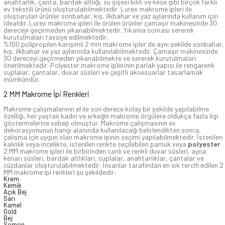
anahtarlık, çanta, bardak altlığı, su şişesi kılıfı ve kese gibi birçok farklı
ev tekstili ürünü oluşturulabilmektedir. Lurex makrome ipleri ile
oluşturulan ürünler sonbahar, kış, ilkbahar ve yaz aylarında kullanım için
idealdir. Lurex makrome ipleri ile örülen ürünler çamaşır makinesinde 30
dereceyi geçirmeden yıkanabilmektedir. Yıkama sonrası sererek
kurutulmaları tavsiye edilmektedir.
%100 polipropilen karışımlı 2 mm makrome ipler de aynı şekilde sonbahar,
kış, ilkbahar ve yaz aylarında kullanılabilmektedir. Çamaşır makinesinde
30 dereceyi geçirmeden yıkanabilmekte ve sererek kurutulmaları
önerilmektedir. Polyester makrome iplerinin parlak yapısı ile rengarenk
suplalar, çantalar, duvar süsleri ve çeşitli aksesuarlar tasarlamak
mümkündür.
2 MM Makrome İpi Renkleri
Makrome çalışmalarının el ile son derece kolay bir şekilde yapılabilme
özelliği, her yaştan kadın ve erkeğin makrome örgülere oldukça fazla ilgi
göstermelerine sebep olmuştur. Makrome çalışmasının ev
dekorasyonunun hangi alanında kullanılacağı belirlendikten sonra,
çalışma için uygun olan makrome ipinin seçimi yapılabilmektedir. İstenilen
kalınlık veya incelikte, istenilen renkte seçilebilen pamuk veya
polyester
2 MM makrome ipleri ile birbirinden canlı ve renkli duvar süsleri, ayna
kenarı süsleri, bardak altlıkları, suplalar, anahtarlıklar, çantalar ve
cüzdanlar oluşturulabilmektedir. İnsanlar tarafından en sık tercih edilen 2
MM makrome ipi renkleri şu şekildedir:
Krem
Kemik
Açık Bej
Sarı
Kamel
Gold
Bej
Somon