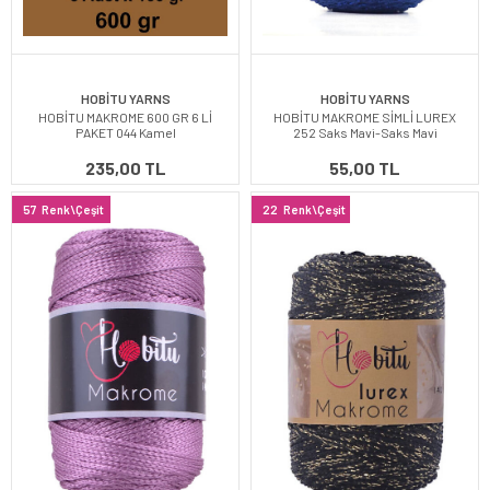
HOBİTU YARNS
HOBİTU YARNS
HOBİTU MAKROME 600 GR 6 Lİ
HOBİTU MAKROME SİMLİ LUREX
PAKET 044 Kamel
252 Saks Mavi-Saks Mavi
235,00 TL
55,00 TL
57
Renk\Çeşit
22
Renk\Çeşit