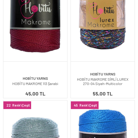
HOBİTU YARNS
HOBİTU YARNS
HOBİTU MAKROME SİMLİ LUREX
HOBİTU MAKROME 113 Şarabi
270-04 Siyah-Multicolor
45,00 TL
55,00 TL
22
Renk\Çeşit
45
Renk\Çeşit