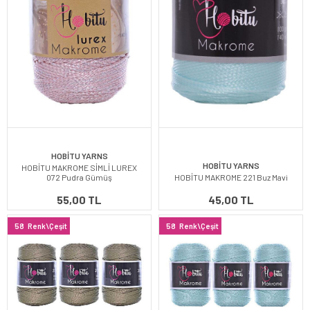
HOBİTU YARNS
HOBİTU YARNS
HOBİTU MAKROME SİMLİ LUREX
072 Pudra Gümüş
HOBİTU MAKROME 221 Buz Mavi
55,00 TL
45,00 TL
58
Renk\Çeşit
58
Renk\Çeşit