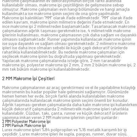
Makrome çalışmalarının ev dekorasyonunun birçok farklı alanında
kullanılabilir olması, makrome ipi çeşitliliğinin de gelişmesine sebep
olmuştur. Makrome çalışmaları evin hangi bölümünde ve hangi amaçla
kullanılmakta ise makrome ipinin seçimi de ona göre yapılmalıdır.
Makrome ipi kalınlıkları “MM” olarak ifade edilmektedir. “MM” olarak ifade
edilen kavram, makrome ipinin milimetre değerini ifade etmektedir. En
ince makrome ipi 2 milimetreden başlamaktadır. Tasarlanacak makrome
çalışmalarının ağırlık taşıması gerekmekte ise, 4 milimetrelik makrome
iplerinin kullanılması, makrome çalışmasının çok daha sağlam ve dayanıklı
olmasını sağlamaktadır. Runner yapımında kullanılacak makrome ipinin
ise suya dayanıklı ve sağlam olması gerekmektedir. 2 milimetre makrome
ipleri ise daha ince olmaları sebebi ile küçük çaplı dekoratif ürünlerde
rahatlıkla kullanılabilmektedir. Bu nedenle makrome çalışmaları için
seçilecek makrome ipinin bu doğrultuda yapılması gerekmektedir.
Yapılacak makrome çalışmalarında isteğe göre, 2 mm taranabilir
makrome ipi, polyester makrome ipi 2 mm, 2 mm 2 büküm makrome ipi, 2
mm tek büküm makrome ipi kullanılabilmektedir.
2 MM Makrome İpi Çeşitleri
Makrome çalışmalarının az araç gerektirmesi ve el ile yapılabilme kolaylığı
makromenin bu kadar popüler hale gelmesini sağlamıştır. Günümüzde
hemen hemen her evde, birçok farklı alanda kullanılabilen makrome
çalışmalarında kullanılacak makrome ipinin seçimi önemli bir konudur.
Ağırlık taşıması gereken çalışmalarda daha kalın makrome ipi kullanılırken
küçük dekoratif çalışmalarda 2 milimetrelik makrome ipleri rahatlıkla
kullanılabilir. Cüzdan, takı, çanta, runner ve küçük dekoratif ürünlerin
yapımına imkan veren 2 MM makrome iplerinin çeşitleri şunlardır:
2 MM Polyester Makrome İpi
2 MM Pamuk Makrome İpi
Lurex makrome ipleri %84 polipropilen ve %16 metalik karışımlı bir ip
çeşididir. Lurex makrome ipleri ile supla, paspas, runner, duvar süsü,