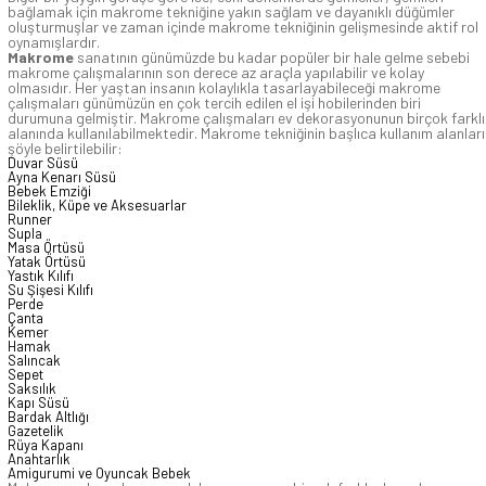
bağlamak için makrome tekniğine yakın sağlam ve dayanıklı düğümler
oluşturmuşlar ve zaman içinde makrome tekniğinin gelişmesinde aktif rol
oynamışlardır.
Makrome
sanatının günümüzde bu kadar popüler bir hale gelme sebebi
makrome çalışmalarının son derece az araçla yapılabilir ve kolay
olmasıdır. Her yaştan insanın kolaylıkla tasarlayabileceği makrome
çalışmaları günümüzün en çok tercih edilen el işi hobilerinden biri
durumuna gelmiştir. Makrome çalışmaları ev dekorasyonunun birçok farklı
alanında kullanılabilmektedir. Makrome tekniğinin başlıca kullanım alanları
şöyle belirtilebilir:
Duvar Süsü
Ayna Kenarı Süsü
Bebek Emziği
Bileklik, Küpe ve Aksesuarlar
Runner
Supla
Masa Örtüsü
Yatak Örtüsü
Yastık Kılıfı
Su Şişesi Kılıfı
Perde
Çanta
Kemer
Hamak
Salıncak
Sepet
Saksılık
Kapı Süsü
Bardak Altlığı
Gazetelik
Rüya Kapanı
Anahtarlık
Amigurumi ve Oyuncak Bebek