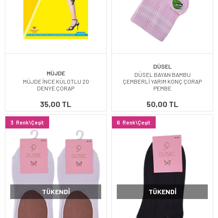
DÜSEL
MÜJDE
DÜSEL BAYAN BAMBU
MÜJDE İNCE KÜLOTLU 20
ÇEMBERLİ YARIM KONÇ ÇORAP
DENYE ÇORAP
PEMBE
35,00 TL
50,00 TL
3
Renk\Çeşit
6
Renk\Çeşit
TÜKENDI
TÜKENDI