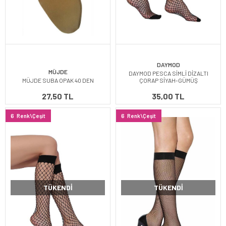
DAYMOD
MÜJDE
DAYMOD PESCA SİMLİ DİZALTI
MÜJDE SUBA OPAK 40 DEN
ÇORAP SİYAH-GÜMÜŞ
27,50 TL
35,00 TL
6
Renk\Çeşit
6
Renk\Çeşit
TÜKENDI
TÜKENDI