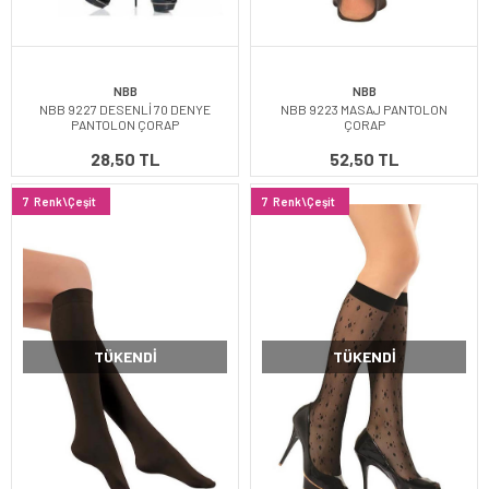
NBB
NBB
NBB 9227 DESENLİ 70 DENYE
NBB 9223 MASAJ PANTOLON
PANTOLON ÇORAP
ÇORAP
28,50 TL
52,50 TL
7
Renk\Çeşit
7
Renk\Çeşit
TÜKENDI
TÜKENDI