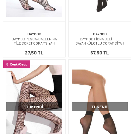
DAYMOD
DAYMOD
DAYMOD PESCA-BALLERİNA
DAYMOD FİONA BELİ FİLE
FİLE SOKET ÇORAP SİYAH
BAYAN KÜLOTLU ÇORAP SİYAH
27,50 TL
67,50 TL
6
Renk\Çeşit
TÜKENDI
TÜKENDI