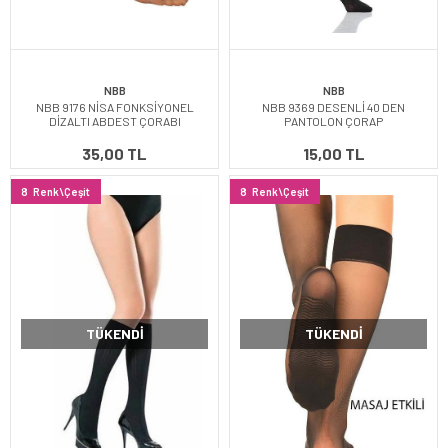
NBB
NBB
NBB 9176 NİSA FONKSİYONEL
NBB 9369 DESENLİ 40 DEN
DİZALTI ABDEST ÇORABI
PANTOLON ÇORAP
35,00 TL
15,00 TL
8
Renk\Çeşit
8
Renk\Çeşit
TÜKENDI
TÜKENDI