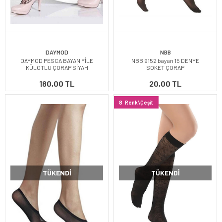
DAYMOD
NBB
DAYMOD PESCA BAYAN FİLE
NBB 9152 bayan 15 DENYE
KÜLOTLU ÇORAP SİYAH
SOKET ÇORAP
180,00 TL
20,00 TL
8
Renk\Çeşit
TÜKENDI
TÜKENDI