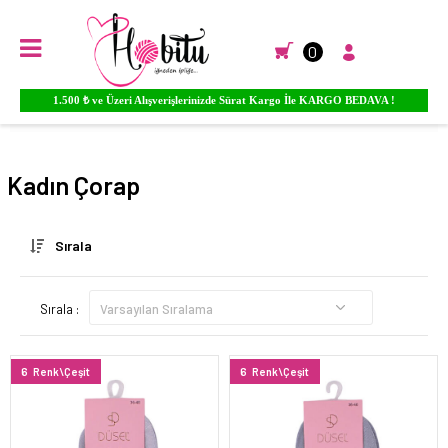
0
1.500 ₺ ve Üzeri Alışverişlerinizde Sürat Kargo İle KARGO BEDAVA !
Anasayfa
ÇORAP
KADIN ÇORAP
Kadın Çorap
Sırala
Sırala :
6
Renk\Çeşit
6
Renk\Çeşit