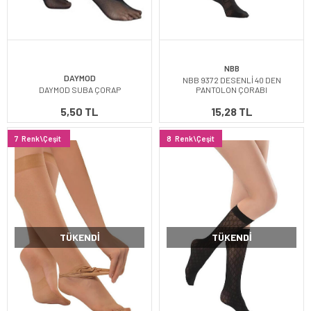
NBB
DAYMOD
NBB 9372 DESENLİ 40 DEN
DAYMOD SUBA ÇORAP
PANTOLON ÇORABI
5,50 TL
15,28 TL
7
Renk\Çeşit
8
Renk\Çeşit
TÜKENDI
TÜKENDI