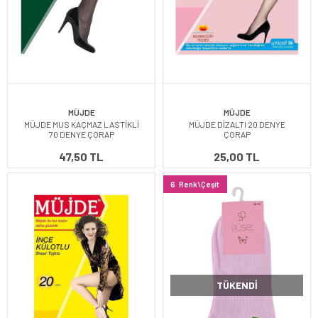
MÜJDE
MÜJDE
MÜJDE MUS KAÇMAZ LASTİKLİ
MÜJDE DİZALTI 20 DENYE
70 DENYE ÇORAP
ÇORAP
47,50 TL
25,00 TL
6
Renk\Çeşit
TÜKENDI