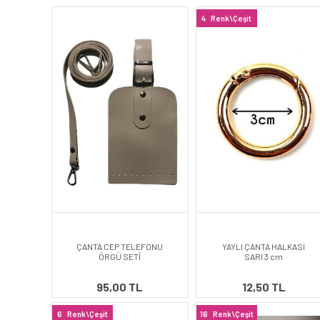
4
Renk\Çeşit
ÇANTA CEP TELEFONU
YAYLI ÇANTA HALKASI
ÖRGÜ SETİ
SARI 3 cm
95,00 TL
12,50 TL
6
Renk\Çeşit
16
Renk\Çeşit