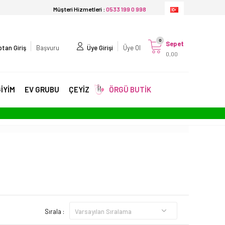
Müşteri Hizmetleri :
0533 199 0 998
0
Sepet
tan Giriş
Başvuru
Üye Girişi
Üye Ol
0,00
İYİM
EV GRUBU
ÇEYİZ
ÖRGÜ BUTİK
Sırala :