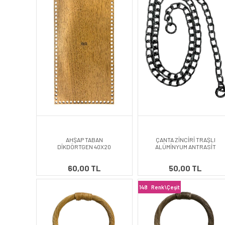
AHŞAP TABAN
ÇANTA ZİNCİRİ TRAŞLI
DİKDÖRTGEN 40X20
ALÜMİNYUM ANTRASİT
60,00 TL
50,00 TL
148
Renk\Çeşit