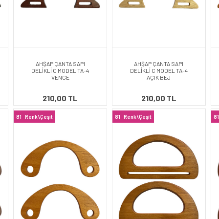
AHŞAP ÇANTA SAPI
AHŞAP ÇANTA SAPI
DELİKLİ C MODEL TA-4
DELİKLİ C MODEL TA-4
VENGE
AÇIK BEJ
210,00 TL
210,00 TL
81
Renk\Çeşit
81
Renk\Çeşit
81