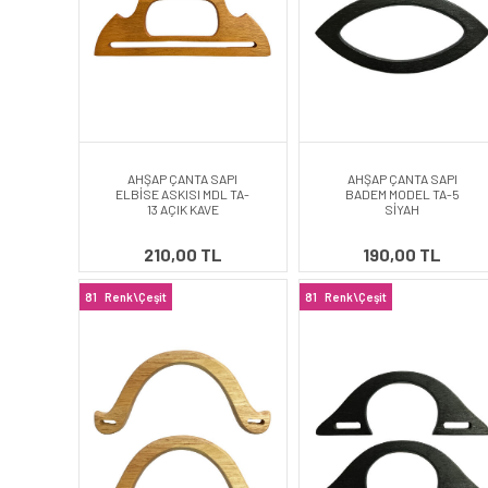
AHŞAP ÇANTA SAPI
AHŞAP ÇANTA SAPI
ELBİSE ASKISI MDL TA-
BADEM MODEL TA-5
13 AÇIK KAVE
SİYAH
210,00 TL
190,00 TL
81
Renk\Çeşit
81
Renk\Çeşit