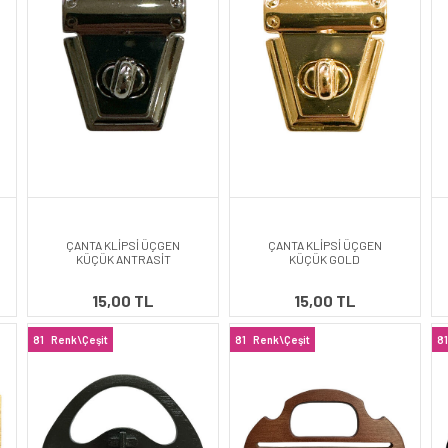
ÇANTA KLİPSİ ÜÇGEN
ÇANTA KLİPSİ ÜÇGEN
KÜÇÜK ANTRASİT
KÜÇÜK GOLD
15,00 TL
15,00 TL
81
Renk\Çeşit
81
Renk\Çeşit
81