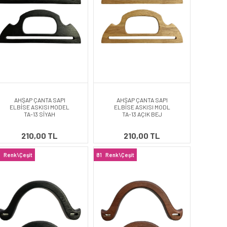
AHŞAP ÇANTA SAPI
AHŞAP ÇANTA SAPI
ELBİSE ASKISI MODEL
ELBİSE ASKISI MODL
TA-13 SİYAH
TA-13 AÇIK BEJ
210,00 TL
210,00 TL
Renk\Çeşit
81
Renk\Çeşit