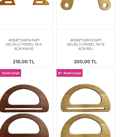
AHŞAP ÇANTA SAPI
AHŞAP ÇANTA SAPI
DELİKLİ C MODEL TA-4
DELİKLİ U MODEL TA-15
AÇIK KAHVE
AÇIK BEJ
210,00 TL
200,00 TL
Renk\Çeşit
81
Renk\Çeşit