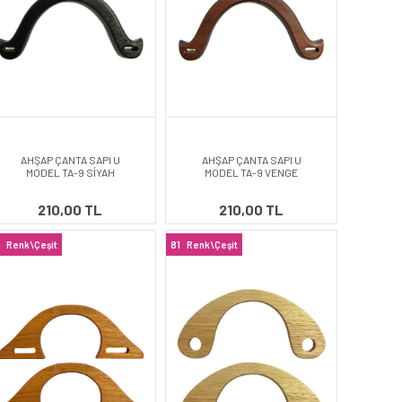
AHŞAP ÇANTA SAPI U
AHŞAP ÇANTA SAPI U
MODEL TA-9 SİYAH
MODEL TA-9 VENGE
210,00 TL
210,00 TL
Renk\Çeşit
81
Renk\Çeşit