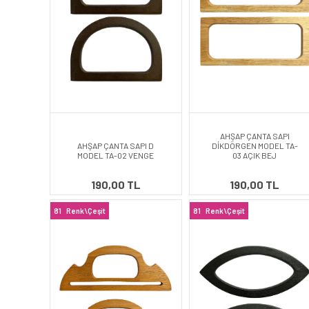
AHŞAP ÇANTA SAPI
AHŞAP ÇANTA SAPI D
DİKDÖRGEN MODEL TA-
MODEL TA-02 VENGE
03 AÇIK BEJ
190,00 TL
190,00 TL
81
Renk\Çeşit
81
Renk\Çeşit