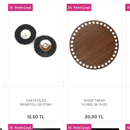
15
Renk\Çeşit
24
Renk\Çeşit
6
ÇANTA KİLİDİ
AHŞAP TABAN
MIKNATISLI 09 SİYAH
YUVARLAK 15X15
12,50 TL
20,00 TL
16
Renk\Çeşit
16
Renk\Çeşit
16