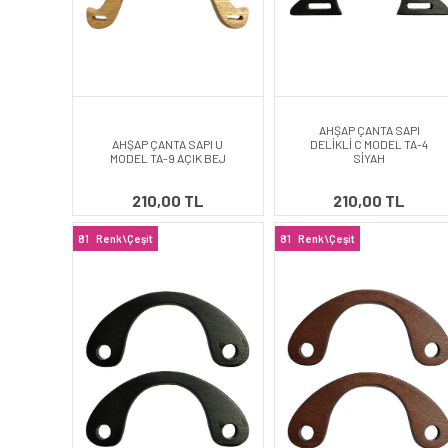
AHŞAP ÇANTA SAPI
AHŞAP ÇANTA SAPI U
DELİKLİ C MODEL TA-4
MODEL TA-9 AÇIK BEJ
SİYAH
210,00 TL
210,00 TL
81
Renk\Çeşit
81
Renk\Çeşit