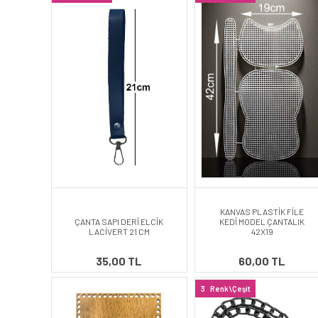
KANVAS PLASTİK FİLE
ÇANTA SAPI DERİ ELCİK
KEDİ MODEL ÇANTALIK
LACİVERT 21 CM
42X19
35,00 TL
60,00 TL
3
Renk\Çeşit