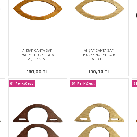
AHŞAP ÇANTA SAPI
AHŞAP ÇANTA SAPI
BADEM MODEL TA-5
BADEM MODEL TA-5
AÇIK KAHVE
AÇIK BEJ
190,00 TL
190,00 TL
81
Renk\Çeşit
81
Renk\Çeşit
81