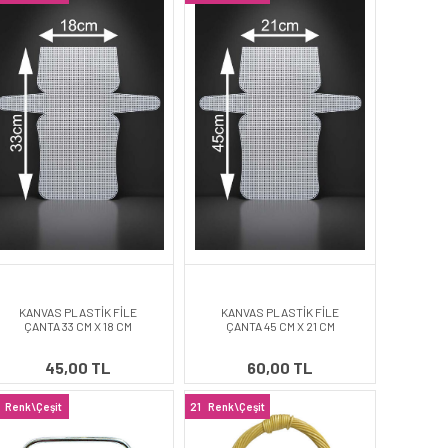
KANVAS PLASTİK FİLE
KANVAS PLASTİK FİLE
ÇANTA 33 CM X 18 CM
ÇANTA 45 CM X 21 CM
45,00 TL
60,00 TL
Renk\Çeşit
21
Renk\Çeşit