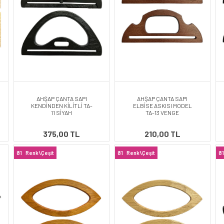
AHŞAP ÇANTA SAPI
AHŞAP ÇANTA SAPI
KENDİNDEN KİLİTLİ TA-
ELBİSE ASKISI MODEL
11 SİYAH
TA-13 VENGE
375,00 TL
210,00 TL
81
Renk\Çeşit
81
Renk\Çeşit
81