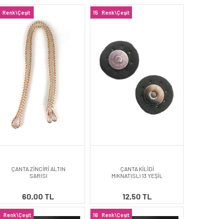
Renk\Çeşit
15
Renk\Çeşit
ÇANTA ZİNCİRİ ALTIN
ÇANTA KİLİDİ
SARISI
MIKNATISLI 13 YEŞİL
60,00 TL
12,50 TL
Renk\Çeşit
16
Renk\Çeşit