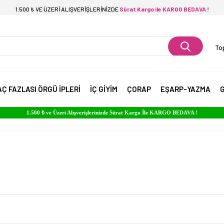
1.500 ₺ VE ÜZERİ ALIŞVERİŞLERİNİZDE
Sürat Kargo ile KARGO BEDAVA !
Top
AÇ FAZLASI ÖRGÜ İPLERİ
İÇ GİYİM
ÇORAP
EŞARP-YAZMA
G
1.500 ₺ ve Üzeri Alışverişlerinizde Sürat Kargo İle KARGO BEDAVA !