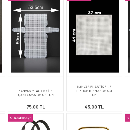
KANVAS PLASTİK FİLE
KANVAS PLASTİK FİLE
DİKDÖRTGEN 37 CM X 41
ÇANTA 52,5 CM X 50 CM
CM
75,00 TL
45,00 TL
5
Renk\Çeşit
2