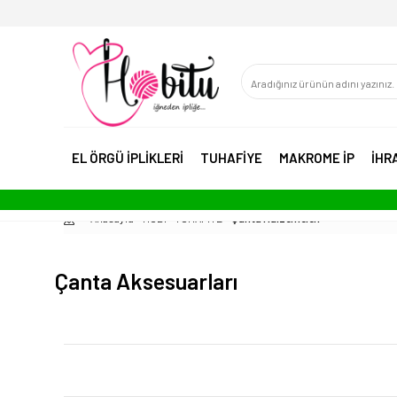
EL ÖRGÜ İPLİKLERİ
TUHAFİYE
MAKROME İP
İHR
Anasayfa
HOBİ - TUHAFİYE
Çanta Malzemeleri
Çanta Aksesuarları