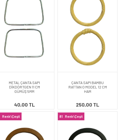
METAL ÇANTA SAPI
ÇANTA SAPI BAMBU
DİKDÖRTGEN 11 CM
RATTAN O MODEL 12 CM
GÜMÜŞ 5MM
HAM
40,00 TL
250,00 TL
Renk\Çeşit
81
Renk\Çeşit