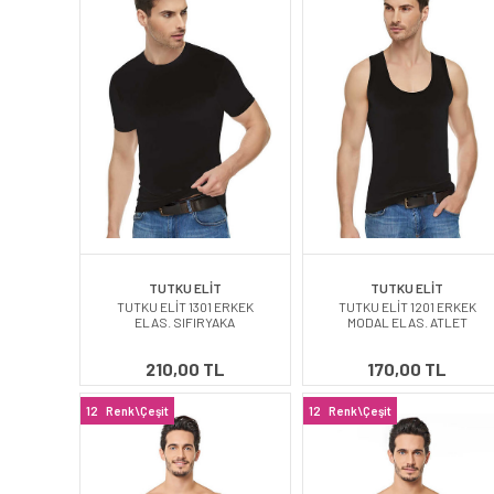
TUTKU ELİT
TUTKU ELİT
TUTKU ELİT 1301 ERKEK
TUTKU ELİT 1201 ERKEK
ELAS. SIFIRYAKA
MODAL ELAS. ATLET
210,00 TL
170,00 TL
12
Renk\Çeşit
12
Renk\Çeşit