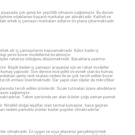
iyasada çok geniş bir çeşitlilik olmasını sağlamıştır. Bu durum
imine odaklanan başarılı markalar yer almaktadır. Kaliteli ve
ıdaki erkek iç çamaşırı markaları adlarını ön plana çıkarmaktadır.
 erkek alt iç çamaşırlarını kapsamaktadır. Külot kadın iç
olup yerini boxer modellerine bırakmıştır.
 kişiler rahatsız olduğunu düşünmektedir. Bacaklara uzantısı
iptir. Büyük beden iç çamaşırı arayanlar için en rahat modeller
umaş yapısıdır. Son derece ince iplikli ve esnek olan bu kumaş
ndukları geniş renk skalası nedeni ile en çok tercih edilen boxer
rcih etmesi önerilmektedir. Dar yapılı olan slipler de mikrofiber
larında tercih edilen ürünlerdir. Sıcak tutmaları üzere alındıkların
asını sağlamıştır.
uşmaktadırlar. Takım içerisinde yer alan ürünler çoğu zaman pamuk
 Nitelikli doğal elyaflar olan termal kumaşlar, hava geçiren
ları nedeni pamuklu ürünler kadar popüler olmaktadırlar.
nler olmaktadır. En uygun ve ucuz alışverişi gerçekleştirmek