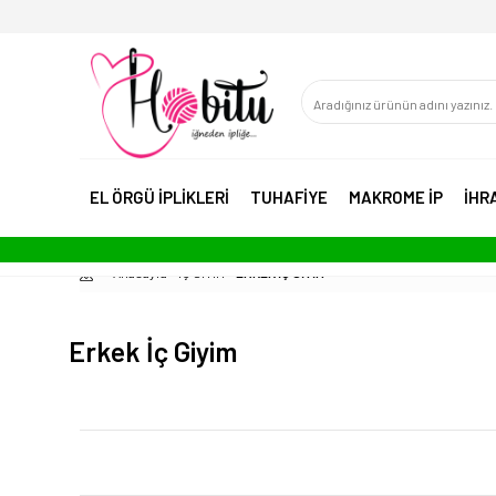
EL ÖRGÜ İPLİKLERİ
TUHAFİYE
MAKROME İP
İHR
Anasayfa
İÇ GİYİM
ERKEK İÇ GİYİM
Erkek İç Giyim