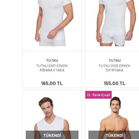
TUTKU
TUTKU
TUTKU 0107 ERKEK
TUTKU 0105 ERKEK
RİBANA V YAKA
SIFIRYAKA
165,00 TL
155,00 TL
12
Renk\Çeşit
TÜKENDI
TÜKENDI