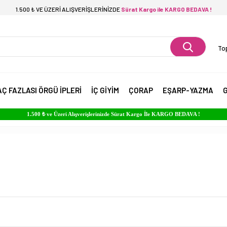
1.500 ₺ VE ÜZERİ ALIŞVERİŞLERİNİZDE
Sürat Kargo ile KARGO BEDAVA !
Top
AÇ FAZLASI ÖRGÜ İPLERİ
İÇ GİYİM
ÇORAP
EŞARP-YAZMA
G
1.500 ₺ ve Üzeri Alışverişlerinizde Sürat Kargo İle KARGO BEDAVA !