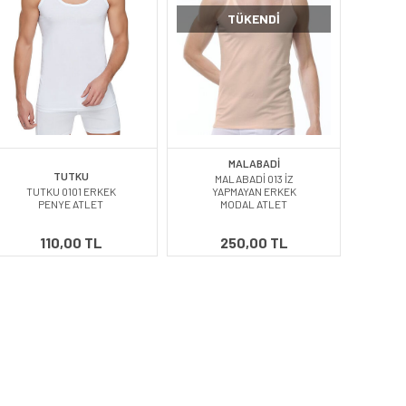
TÜKENDI
MALABADİ
TUTKU
MALABADİ 013 İZ
TUTKU 0101 ERKEK
YAPMAYAN ERKEK
PENYE ATLET
MODAL ATLET
110,00 TL
250,00 TL