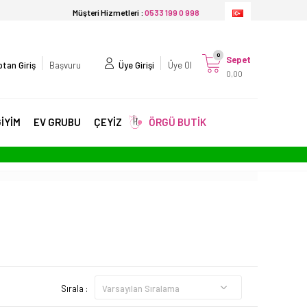
Müşteri Hizmetleri :
0533 199 0 998
0
Sepet
tan Giriş
Başvuru
Üye Girişi
Üye Ol
0,00
İYİM
EV GRUBU
ÇEYİZ
ÖRGÜ BUTİK
Sırala :