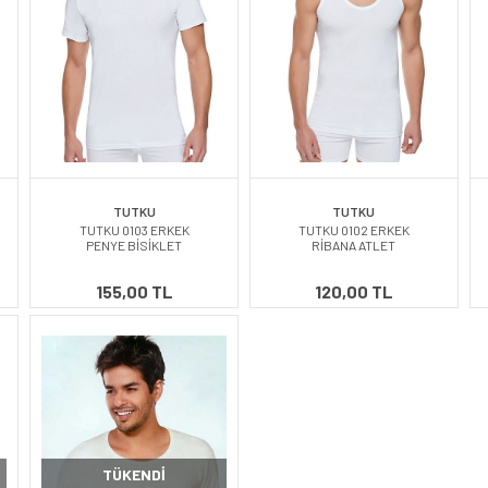
TUTKU
TUTKU
TUTKU 0103 ERKEK
TUTKU 0102 ERKEK
PENYE BİSİKLET
RİBANA ATLET
155,00 TL
120,00 TL
TÜKENDI