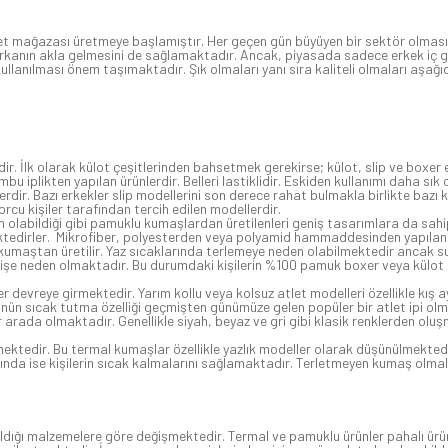
t mağazası üretmeye başlamıştır. Her geçen gün büyüyen bir sektör olması p
rkanın akla gelmesini de sağlamaktadır. Ancak, piyasada sadece erkek iç giy
 kullanılması önem taşımaktadır. Şık olmaları yanı sıra kaliteli olmaları aşağ
ir. İlk olarak külot çeşitlerinden bahsetmek gerekirse; külot, slip ve boxer
iplikten yapılan ürünlerdir. Belleri lastiklidir. Eskiden kullanımı daha sık 
erdir. Bazı erkekler slip modellerini son derece rahat bulmakla birlikte bazı
cu kişiler tarafından tercih edilen modellerdir.
im olabildiği gibi pamuklu kumaşlardan üretilenleri geniş tasarımlara da sah
tedirler. Mikrofiber, polyesterden veya polyamid hammaddesinden yapılan k
 kumaştan üretilir. Yaz sıcaklarında terlemeye neden olabilmektedir ancak su
işe neden olmaktadır. Bu durumdaki kişilerin %100 pamuk boxer veya külot te
 devreye girmektedir. Yarım kollu veya kolsuz atlet modelleri özellikle kış ay
ünün sıcak tutma özelliği geçmişten günümüze gelen popüler bir atlet ipi olm
 arada olmaktadır. Genellikle siyah, beyaz ve gri gibi klasik renklerden ol
tedir. Bu termal kumaşlar özellikle yazlık modeller olarak düşünülmektedir.
rında ise kişilerin sıcak kalmalarını sağlamaktadır. Terletmeyen kumaş olma
ıldığı malzemelere göre değişmektedir. Termal ve pamuklu ürünler pahalı ürü