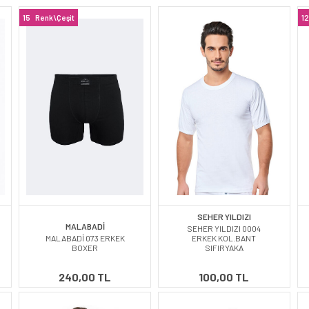
15
Renk\Çeşit
12
SEHER YILDIZI
MALABADİ
SEHER YILDIZI 0004
MALABADİ 073 ERKEK
ERKEK KOL.BANT
BOXER
SIFIRYAKA
240,00 TL
100,00 TL