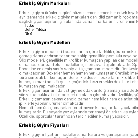
Erkek İç Giyim Markaları
Erkek iç giyim ürünlerini günümüzde hemen hemen her erkek kıyafe
aynı zamanda erkek iç giyim markaları denildiği zaman birçok ma
sağlıklı iç çamaşırları için alanında uzman markaların ürünlerinin
Tutku
Seher Yıldızı
NBB
Erkek İç Giyim Modelleri
Erkek iç giyim modelleri tasarımlarına göre farklılık göstermekted
çamaşırlarını andıran tasarıma sahip genellikle pamuklu veya bambu 
Slip modelleri, genellikle mikrofiber kumaştan yapılan dar modell
olmaması dar pantolon modelleri için bir avantaj olmaktadır. Spor
Boxer ise en geniş sınıfa sahip alt iç çamaşırı modelidir. Dar kes
olmaktadırlar. Boxerler hemen hemen her kumaştan üretilebilmek
türü sentetik bir kumaştır. Genellikle desenli boxerlar mikrofiber
kumaşı olmaktadır. Ergenlik çağındaki bazı erkeklerde ciltte tahr
kumaştan yapılmaktadır.
Erkek iç çamaşırlarında üst giyime odaklanıldığı zaman ise atletler
yün ve pamuklu atlet modelleri ön plana çıkmaktadır. Özellikle, y
Erkek iç çamaşırı takımı dendiği zaman hem kilot hem de atlet bir
ipliklerle yapılan ürünler olmaktadır.
Hem alt hem üst çamaşırları terletmeyen kumaşlardan yapılabilmek
kumaşlardır. Bu sayede yaz aylarında terlemeyi önlerken kış ayla
Özellikle, sporcular tarafından tercih edilen kumaş yapısıdır.
Erkek İç Giyim Fiyatları
Erkek iç giyim fiyatları modellere, markalara ve çamaşırların yap