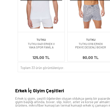
TUTKU
TUTKU
TUTKU 0401 ERKEK V
TUTKU 0116 ERKEK
YAKA SPOR FANİLA
PENYE DESENLİ BOXER
125,00 TL
90,00 TL
Toplam 33 ürün görüntüleniyor.
Erkek İç Giyim Çeşitleri
Erkek iç giyim, çeşitli öğelerden oluşan oldukça geniş bir pazardır
giyim başlığı altında, boxer, slip, külot, atlet ve korse yer alma
ürünlere, mikrofiber kumaştan termal kumaşlı erkek iç çamaşırı m