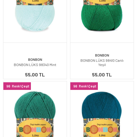
BONBON
BONBON
BONBON LÜKS 98410 Canlı
BONBON LÜKS 98340 Mint
Yeşil
55,00 TL
55,00 TL
96
Renk\Çeşit
96
Renk\Çeşit