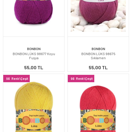
BONBON
BONBON
BONBON LÜKS 98677 Koyu
BONBON LÜKS 98675
Fuşya
Sıklamen
55,00 TL
55,00 TL
96
Renk\Çeşit
96
Renk\Çeşit