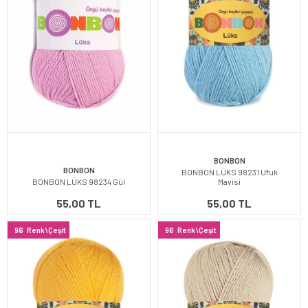
BONBON
BONBON
BONBON LÜKS 98231 Ufuk
BONBON LÜKS 98234 Gül
Mavisi
55,00 TL
55,00 TL
96
Renk\Çeşit
96
Renk\Çeşit