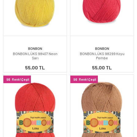
BONBON
BONBON
BONBON LÜKS 98407 Neon
BONBON LÜKS 98299 Koyu
Sarı
Pembe
55,00 TL
55,00 TL
96
Renk\Çeşit
96
Renk\Çeşit