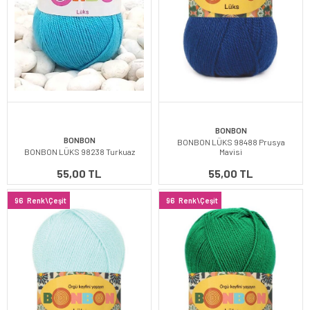
BONBON
BONBON
BONBON LÜKS 98488 Prusya
BONBON LÜKS 98238 Turkuaz
Mavisi
55,00 TL
55,00 TL
96
Renk\Çeşit
96
Renk\Çeşit