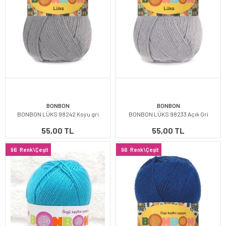
BONBON
BONBON
BONBON LÜKS 98242 Koyu gri
BONBON LÜKS 98233 Açık Gri
55,00 TL
55,00 TL
96
Renk\Çeşit
96
Renk\Çeşit