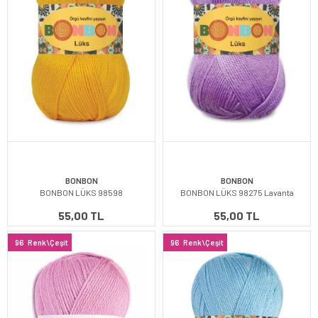
BONBON
BONBON
BONBON LÜKS 98598
BONBON LÜKS 98275 Lavanta
55,00 TL
55,00 TL
96
Renk\Çeşit
96
Renk\Çeşit