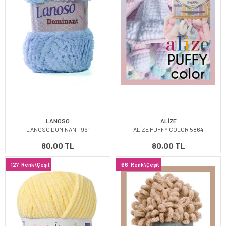
LANOSO
ALİZE
LANOSO DOMİNANT 961
ALİZE PUFFY COLOR 5864
80,00 TL
80,00 TL
127
Renk\Çeşit
66
Renk\Çeşit