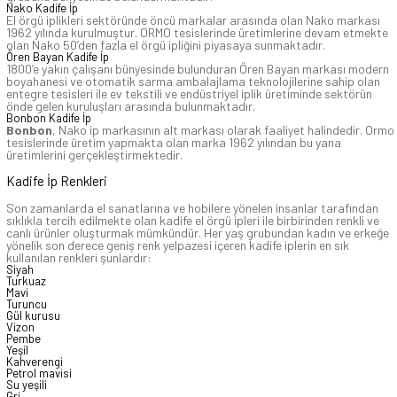
Nako Kadife İp
El örgü iplikleri sektöründe öncü markalar arasında olan Nako markası
1962 yılında kurulmuştur. ORMO tesislerinde üretimlerine devam etmekte
olan Nako 50’den fazla el örgü ipliğini piyasaya sunmaktadır.
Ören Bayan Kadife İp
1800’e yakın çalışanı bünyesinde bulunduran Ören Bayan markası modern
boyahanesi ve otomatik sarma ambalajlama teknolojilerine sahip olan
entegre tesisleri ile ev tekstili ve endüstriyel iplik üretiminde sektörün
önde gelen kuruluşları arasında bulunmaktadır.
Bonbon Kadife İp
Bonbon
, Nako ip markasının alt markası olarak faaliyet halindedir. Ormo
tesislerinde üretim yapmakta olan marka 1962 yılından bu yana
üretimlerini gerçekleştirmektedir.
Kadife İp Renkleri
Son zamanlarda el sanatlarına ve hobilere yönelen insanlar tarafından
sıklıkla tercih edilmekte olan kadife el örgü ipleri ile birbirinden renkli ve
canlı ürünler oluşturmak mümkündür. Her yaş grubundan kadın ve erkeğe
yönelik son derece geniş renk yelpazesi içeren kadife iplerin en sık
kullanılan renkleri şunlardır:
Siyah
Turkuaz
Mavi
Turuncu
Gül kurusu
Vizon
Pembe
Yeşil
Kahverengi
Petrol mavisi
Su yeşili
Gri