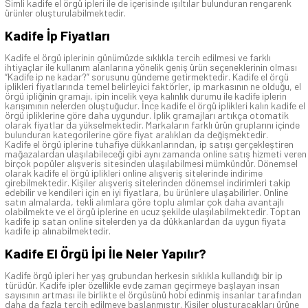
Simli kadife el örgü ipleri ile de içerisinde ışıltılar bulunduran rengarenk
ürünler oluşturulabilmektedir.
Kadife İp Fiyatları
Kadife el örgü iplerinin günümüzde sıklıkla tercih edilmesi ve farklı
ihtiyaçlar ile kullanım alanlarına yönelik geniş ürün seçeneklerinin olması
“Kadife ip ne kadar?” sorusunu gündeme getirmektedir. Kadife el örgü
iplikleri fiyatlarında temel belirleyici faktörler, ip markasının ne olduğu, el
örgü ipliğinin gramajı, ipin incelik veya kalınlık durumu ile kadife iplerin
karışımının nelerden oluştuğudur. İnce kadife el örgü iplikleri kalın kadife el
örgü ipliklerine göre daha uygundur. İplik gramajları artıkça otomatik
olarak fiyatlar da yükselmektedir. Markaların farklı ürün gruplarını içinde
bulunduran kategorilerine göre fiyat aralıkları da değişmektedir.
Kadife el örgü iplerine tuhafiye dükkanlarından, ip satışı gerçekleştiren
mağazalardan ulaşılabileceği gibi aynı zamanda online satış hizmeti veren
birçok popüler alışveris sitesinden ulaşılabilmesi mümkündür. Dönemsel
olarak kadife el örgü iplikleri online alışveriş sitelerinde indirime
girebilmektedir. Kişiler alışveriş sitelerinden dönemsel indirimleri takip
edebilir ve kendileri için en iyi fiyatlara, bu ürünlere ulaşabilirler. Online
satın almalarda, tekli alımlara göre toplu alımlar çok daha avantajlı
olabilmekte ve el örgü iplerine en ucuz şekilde ulaşılabilmektedir. Toptan
kadife ip satan online sitelerden ya da dükkanlardan da uygun fiyata
kadife ip alınabilmektedir.
Kadife El Örgü İpi İle Neler Yapılır?
Kadife örgü ipleri her yaş grubundan herkesin sıklıkla kullandığı bir ip
türüdür. Kadife ipler özellikle evde zaman geçirmeye başlayan insan
sayısının artması ile birlikte el örgüsünü hobi edinmiş insanlar tarafından
daha da fazla tercih edilmeye başlanmıştır. Kişiler oluşturacakları ürüne