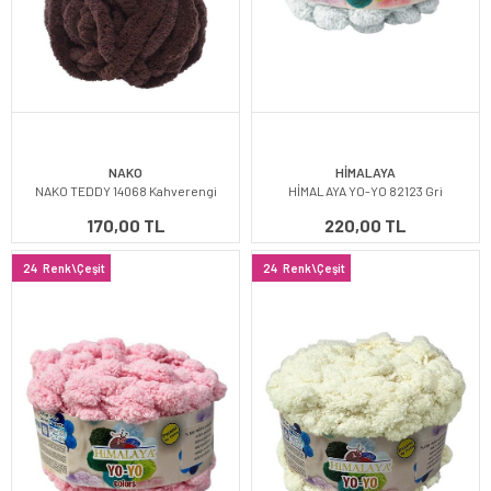
NAKO
HİMALAYA
NAKO TEDDY 14068 Kahverengi
HİMALAYA YO-YO 82123 Gri
170,00 TL
220,00 TL
24
Renk\Çeşit
24
Renk\Çeşit