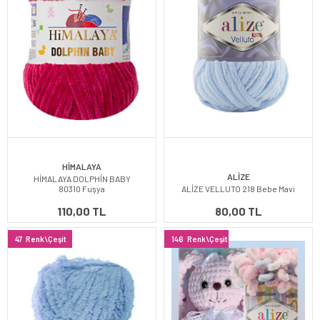
HİMALAYA
ALİZE
HİMALAYA DOLPHİN BABY
80310 Fuşya
ALİZE VELLUTO 218 Bebe Mavi
110,00 TL
80,00 TL
47
Renk\Çeşit
146
Renk\Çeşit