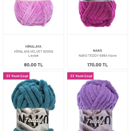
HİMALAYA
NAKO
HİMALAYA VELVET 90056
Leylak
NAKO TEDDY 6964 Vişne
80,00 TL
170,00 TL
33
Renk\Çeşit
33
Renk\Çeşit