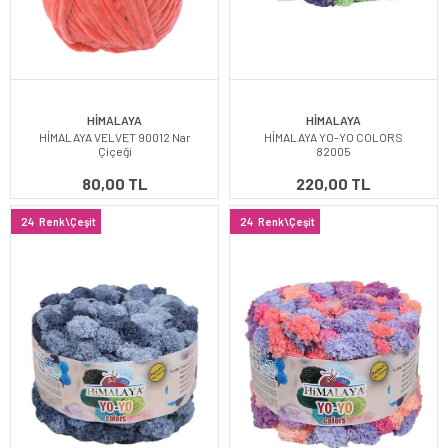
HİMALAYA
HİMALAYA
HİMALAYA VELVET 90012 Nar
HİMALAYA YO-YO COLORS
Çiçeği
82005
80,00 TL
220,00 TL
24
Renk\Çeşit
24
Renk\Çeşit