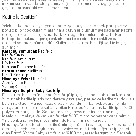
imkanı sunan kadife ipler yumuşaklığı ile her dönemin vazgeçilmez ip
çeşitleri arasındaki yerini almaktadır.
Kadife İp Çeşitleri
Yelek, hırka, battaniye, çanta, bere, şal, boyunluk, bebek patiği ve ev
botu gibi birçok kullanım alanına ait ürünler oluşturmayı sağlayan kadife
el örgü ipliklerinin birçok markada kategorileri bulunmaktadır. Her
kategoride bulunan geniş renk skalası ile birbirinden renkli ve canlı el
örgüleri yapmak mümkündür. Kişilerin en sık tercih ettiği kadife ip çeşitleri
şunlardır:
Kartopu Yumurcak
Kadife İp
Kadife Yün İp
Kadife İp Amigurumi
Lüx Kadife İp
Kartopu Elegance Kadife İp
Etrofil Yonca
Kadife İp
Etrofil Kadife İp
Himalaya Velvet
Kadife İp
Alize Velluto Kadife İp
Yumoş Kadife İp
Himalaya Dolphin Baby
Kadife İp
En sık tercih edilen ürün kadife el örgü ipi çeşitlerinden biri olan Kartopu
Yumurcak kadife iplerin son derece yumuşak, parlak ve kadifemsi dokusu
bulunmaktadır. Panço, kazak, patik, panduf, hırka, bebek ürünleri ile
amigurumi örgülerinde kullanılabilen Kartopu Yumurcak kadife ipler %100
polyester karışımlıdır. Sonbahar ve kış mevsimlerinde kullanım için
idealdir. Himalaya Velvet kadife ipler %100 micro polyester karışımlıdır.
Yine sonbahar ve kış mevsimlerinde kullanımı mümkündür.
Himalaya Velvet kadife ipler ile örülmüş ürünlerin çamaşır makinesinde 30
dereceyi geçirmeden yıkanması tavsiye edilmektedir. Diğer bir ip çeşidi
olan Etrofil Yonca Baby kadife ipler %100 polyester karışımlıdır. Sererek