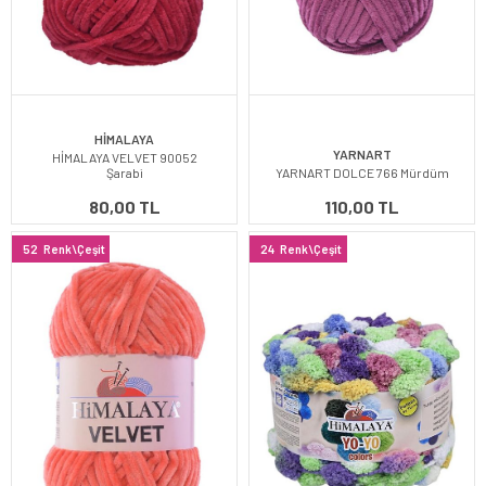
HİMALAYA
YARNART
HİMALAYA VELVET 90052
Şarabi
YARNART DOLCE 766 Mürdüm
80,00 TL
110,00 TL
52
Renk\Çeşit
24
Renk\Çeşit