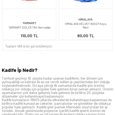
HİMALAYA
YARNART
HİMALAYA VELVET 90027 Koyu
YARNART DOLCE 764 Yavruağzı
Mavi
110,00 TL
80,00 TL
Toplam 489 ürün görüntüleniyor.
Kadife İp Nedir?
Tarihsel geçmişi 19. yüzyıla kadar uzanan kadifenin, her dönem için
yumuşaklığı ve kalitesi ile en sık tercih edilen ip çeşitlerinden biri olduğu
söylenebilmektedir. Ortaya çıktığı ilk zamanlarda kadife ipin üretimi
oldukça zor olduğu için popüler hale gelmesi biraz zaman almıştır. Üretim
aşamalarının çok daha gelişmiş hale gelmesi ile birlikte 20. yüzyılda
döşemeler için kullanılmaya başlanmıştır.
Kadife kumaşların 1960’lı yıllarda elbiselerde kullanılmaya başlanması ile
birlikte kadife kumaştan ceketler, pantalonlar ve gömlekler de oldukça
popüler hale gelmiştir. Kadife ipler pamuk liflerinden oluşturulan bir ip
türüdür. Ancak günümüzde polyester içerikli kadife iplerin üretimi de
yapılmaktadır. Doğru şiş ve tığ seçimi ile kişilere oldukça kolay örme