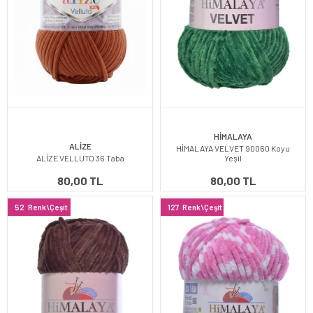
HİMALAYA
ALİZE
HİMALAYA VELVET 90060 Koyu
ALİZE VELLUTO 36 Taba
Yeşil
80,00 TL
80,00 TL
52
Renk\Çeşit
127
Renk\Çeşit