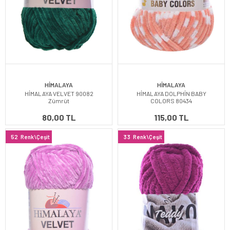
HİMALAYA
HİMALAYA
HİMALAYA VELVET 90082
HİMALAYA DOLPHİN BABY
Zümrüt
COLORS 80434
80,00 TL
115,00 TL
52
Renk\Çeşit
33
Renk\Çeşit