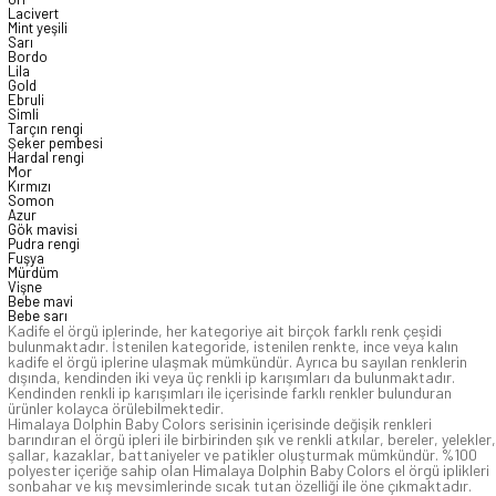
Lacivert
Mint yeşili
Sarı
Bordo
Lila
Gold
Ebruli
Simli
Tarçın rengi
Şeker pembesi
Hardal rengi
Mor
Kırmızı
Somon
Azur
Gök mavisi
Pudra rengi
Fuşya
Mürdüm
Vişne
Bebe mavi
Bebe sarı
Kadife el örgü iplerinde, her kategoriye ait birçok farklı renk çeşidi
bulunmaktadır. İstenilen kategoride, istenilen renkte, ince veya kalın
kadife el örgü iplerine ulaşmak mümkündür. Ayrıca bu sayılan renklerin
dışında, kendinden iki veya üç renkli ip karışımları da bulunmaktadır.
Kendinden renkli ip karışımları ile içerisinde farklı renkler bulunduran
ürünler kolayca örülebilmektedir.
Himalaya Dolphin Baby Colors serisinin içerisinde değişik renkleri
barındıran el örgü ipleri ile birbirinden şık ve renkli atkılar, bereler, yelekler,
şallar, kazaklar, battaniyeler ve patikler oluşturmak mümkündür. %100
polyester içeriğe sahip olan Himalaya Dolphin Baby Colors el örgü iplikleri
sonbahar ve kış mevsimlerinde sıcak tutan özelliği ile öne çıkmaktadır.