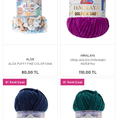
HİMALAYA
ALİZE
HİMALAYA DOLPHİN BABY
ALİZE PUFFY FINE COLOR 5946
80358 Mor
80,00 TL
110,00 TL
61
Renk\Çeşit
61
Renk\Çeşit