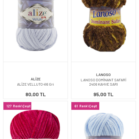
LANOSO
ALİZE
LANOSO DOMİNANT SAFARİ
ALİZE VELLUTO 416 Gri
2406 KAHVE SARI
80,00 TL
95,00 TL
127
Renk\Çeşit
61
Renk\Çeşit