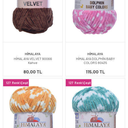
HİMALAYA
HİMALAYA
HİMALAYA VELVET 90066
HİMALAYA DOLPHİN BABY
Kahve
COLORS 80435
80,00 TL
115,00 TL
127
Renk\Çeşit
127
Renk\Çeşit