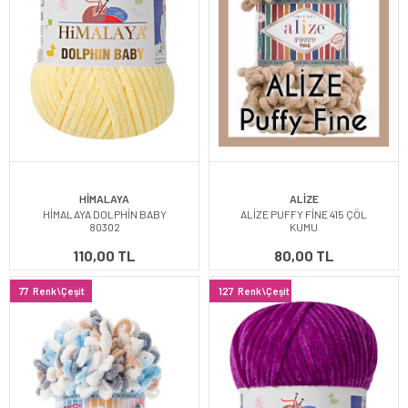
HİMALAYA
ALİZE
HİMALAYA DOLPHİN BABY
ALİZE PUFFY FİNE 415 ÇÖL
80302
KUMU
110,00 TL
80,00 TL
77
Renk\Çeşit
127
Renk\Çeşit