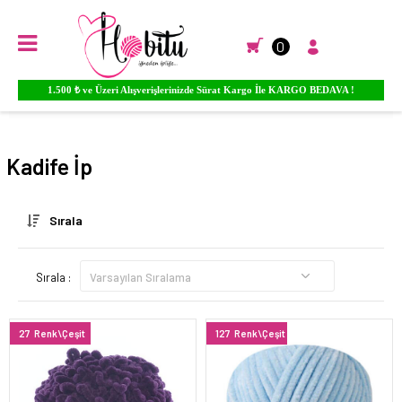
0
Ürünlere YORUM Yapın Para PUAN Kazanmaya Başlayın...
Anasayfa
EL ÖRGÜ İPLİKLERİ
KADİFE İPLER
Kadife İp
Sırala
Sırala :
27
Renk\Çeşit
127
Renk\Çeşit