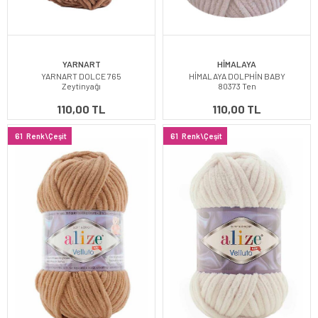
YARNART
HİMALAYA
YARNART DOLCE 765
HİMALAYA DOLPHİN BABY
Zeytinyağı
80373 Ten
110,00 TL
110,00 TL
61
Renk\Çeşit
61
Renk\Çeşit