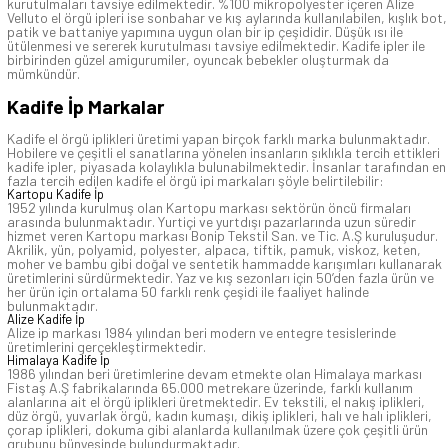
kurutulmaları tavsiye edilmektedir. %100 mikropolyester içeren Alize
Velluto el örgü ipleri ise sonbahar ve kış aylarında kullanılabilen, kışlık bot,
patik ve battaniye yapımına uygun olan bir ip çeşididir. Düşük ısı ile
ütülenmesi ve sererek kurutulması tavsiye edilmektedir. Kadife ipler ile
birbirinden güzel amigurumiler, oyuncak bebekler oluşturmak da
mümkündür.
Kadife İp Markalar
Kadife el örgü iplikleri üretimi yapan birçok farklı marka bulunmaktadır.
Hobilere ve çeşitli el sanatlarına yönelen insanların sıklıkla tercih ettikleri
kadife ipler, piyasada kolaylıkla bulunabilmektedir. İnsanlar tarafından en
fazla tercih edilen kadife el örgü ipi markaları şöyle belirtilebilir:
Kartopu Kadife İp
1952 yılında kurulmuş olan Kartopu markası sektörün öncü firmaları
arasında bulunmaktadır. Yurtiçi ve yurtdışı pazarlarında uzun süredir
hizmet veren Kartopu markası Bonip Tekstil San. ve Tic. A.Ş kuruluşudur.
Akrilik, yün, polyamid, polyester, alpaca, tiftik, pamuk, viskoz, keten,
moher ve bambu gibi doğal ve sentetik hammadde karışımları kullanarak
üretimlerini sürdürmektedir. Yaz ve kış sezonları için 50’den fazla ürün ve
her ürün için ortalama 50 farklı renk çeşidi ile faaliyet halinde
bulunmaktadır.
Alize Kadife İp
Alize ip markası 1984 yılından beri modern ve entegre tesislerinde
üretimlerini gerçekleştirmektedir.
Himalaya Kadife İp
1986 yılından beri üretimlerine devam etmekte olan Himalaya markası
Fistaş A.Ş fabrikalarında 65.000 metrekare üzerinde, farklı kullanım
alanlarına ait el örgü iplikleri üretmektedir. Ev tekstili, el nakış iplikleri,
düz örgü, yuvarlak örgü, kadın kumaşı, dikiş iplikleri, halı ve halı iplikleri,
çorap iplikleri, dokuma gibi alanlarda kullanılmak üzere çok çeşitli ürün
grubunu bünyesinde bulundurmaktadır.