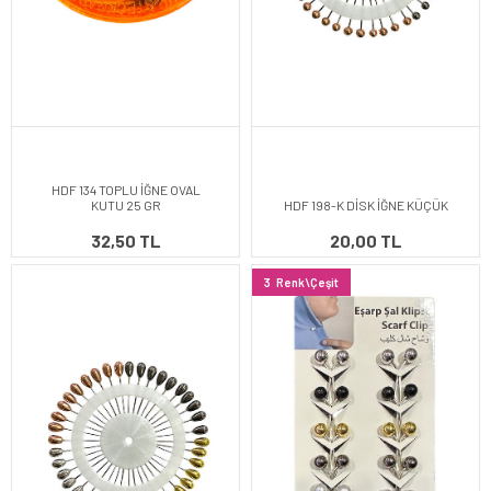
HDF 134 TOPLU İĞNE OVAL
KUTU 25 GR
HDF 198-K DİSK İĞNE KÜÇÜK
32,50 TL
20,00 TL
3
Renk\Çeşit