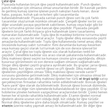
Çatal iğne
Piyasada kullanılan birçok iğne çeşidi kullanılmaktadır. Punch iğneleri,
punch nakışları için olmazsa olmaz unsurlardan biridir. Bir kasnak yardımı
ile gerilmiş kumaş üzerine işlenen punch nakışları havlu kenarı, duvar
halısı, paspas, koltuk şalı ve kırlent gibi tasarımlarda
kullanılabilmektedir. Piyasada satılan punch iğnesi seti ile çok farklı
tasarımlar oluşturmak mümkün olmaktadır. Çengelli iğneler ise bir ucu
diğer ucundaki yuvaya geçirilerek sabitlenen, kumaş veya kağıt gibi bir
yere tutturulma görevi olan kancalı iğne çeşididir. Piyasada çengelli
iğnelerin birçok farklı ihtiyaca göre kullanılmak üzere tasarlanmış
numaraları bulunmaktadır. Toplu iğne iki maddeyi birbirine tutturma işlevi
olan, ucu sivri, uzun bir metal araçtır. Toplu iğneler dikiş esnasında çeşitli
amaçlarda kullanılmaktadır. Toplu iğne kullanımında temel amaç dikiş
öncesinde kumaşı sabit tutmaktır. Kimi durumlarda kumaşı keserken
veya kumaşı geçici olarak tutturmak için de son derece işlevsel bir
araçtır. Çatal iğne ise toplu iğnenin süs olarak kullanılan renkli bir
çeşididir. Genellikle kadınlar süs aracı olarak yakalarında kullanmaktadır.
Dikiş makinesi iğnesi seçimi ise kumaşın cinsine göre yapıldığında, dikişin
kusursuz görünmesini ve son derece sağlam olmasını sağlamaktadır.
Singer dikiş iğneleri çeşitli gruplara ayrılmaktadır. Bu gruplar; jarse iğnesi,
dikiş iğnesi, kot iğnesi, overlok iğnesi ve çift iğnedir. Dikiş makinesi
iğnelerinin çeşitliliğinin olması “Dikiş makinesi iğnesi nerede satılır?”
sorusunu gündeme getirmektedir. Dikiş makineleri için olmazsa olmaz bir
unsur durumunda olan dikiş makinesi iğneleri her türlü
el örgü ipliği
satışı
gerçekleştiren firmadan rahatlıkla temin edilebilmektedir. Boncuk iğneleri
“karnı yarık” iğne olarak da bilinmektedir. Boncuk iğnesi boncuk diziminde,
inci kristal ve diğer tüm işlemelerde kullanılabilecek bir iğne çeşididir. El işi
hobilerine yönelen herkesin vazgeçilmez araçlarından biridir. Çünkü hemen
hemen her el işinde rahatlıkla kullanılmaktadır. Etamin iğneleri normal
iğnelerin aksine ucunun sivri olduğu değil, küt olduğu bir iğne türüdür.
Normal dikiş iğnelerine göre daha büyük olmaktadır. Kumaş çeşitleri ve
etamin
üzerine nakış yapmak amacı ile kullanılmaktadır. Bir diğer iğne