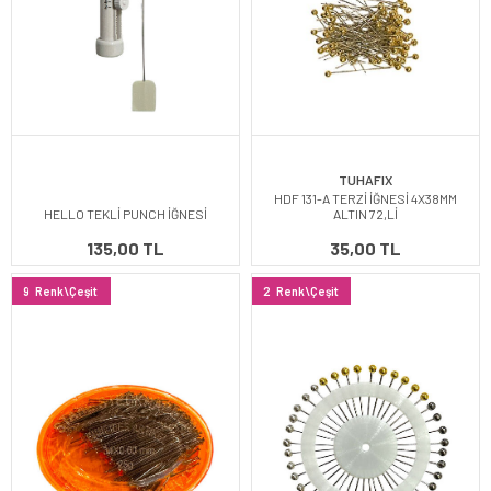
TUHAFIX
HDF 131-A TERZİ İĞNESİ 4X38MM
HELLO TEKLİ PUNCH İĞNESİ
ALTIN 72,Lİ
135,00 TL
35,00 TL
9
Renk\Çeşit
2
Renk\Çeşit