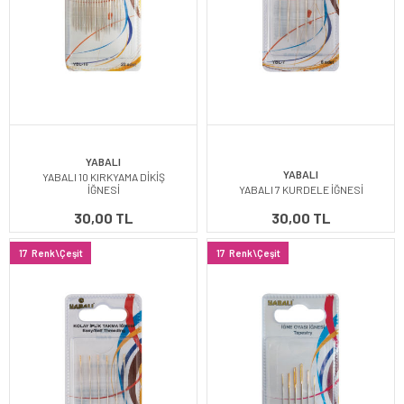
YABALI
YABALI
YABALI 10 KIRKYAMA DİKİŞ
İĞNESİ
YABALI 7 KURDELE İĞNESİ
30,00 TL
30,00 TL
17
Renk\Çeşit
17
Renk\Çeşit