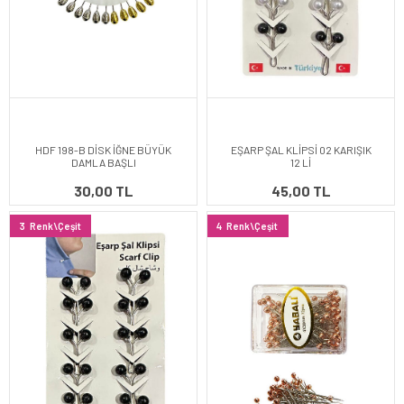
HDF 198-B DİSK İĞNE BÜYÜK
EŞARP ŞAL KLİPSİ 02 KARIŞIK
DAMLA BAŞLI
12 Lİ
30,00 TL
45,00 TL
3
Renk\Çeşit
4
Renk\Çeşit