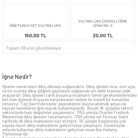
SULTAN LÜKS ÇENGELLİ İĞNE
İĞNE PUNCH SET SULTAN LÜKS
SİYAH NO: 0
150,00 TL
20,00 TL
Toplam 139 ürün görüntüleniyor.
İğne Nedir?
İğnenin temel işlevi dikiş dikmeyi sağlamaktır. Dikiş iğneleri ince, sivri uçlu
ve bir ucunda dikiş ipliğinin geçmesini sağlamak için delik bulunan çelik
araçlardır. Dikiş iğneleri tarih boyunca insanların temel gereksinimlerinden
biri olan giyinme ihtiyacını karşılamaları nedeni ile önemli bir konumda
olmuştur. Taş Devri’nde kişiler giyeceklerini oluşturabilmek amacı ile
hayvan kemiklerini iğne olarak kullanmışlardır. Ancak 18. yüzyılda tekstil
sektöründe bazı değişimler yaşanmıştır. 1755 yılında Charles Fredrick
Weisenthal dikiş iğnesini tasarlamıştır. 1790 yılında ise Thomas Saint
tarihteki ilk dikiş makinesini icat etmiştir. 19. yüzyılın başlarında çok
sayıda mucit dikiş makinelerini geliştirmeye çalışmıştır. Günümüzde
evlerde kullanılan dikiş makinelerini geliştiren insan Barthelemy
Thimonnier’dir.