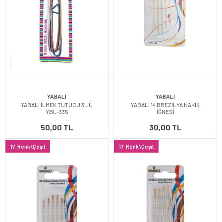
YABALI
YABALI
YABALI İLMEK TUTUCU 3 LÜ
YABALI 14 BREZİLYA NAKIŞ
YBL-335
İĞNESİ
50,00 TL
30,00 TL
17
Renk\Çeşit
17
Renk\Çeşit