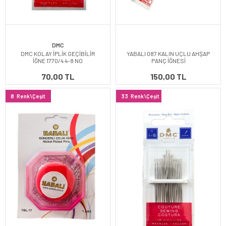
DMC
DMC KOLAY İPLİK GEÇİBİLİR
YABALI 087 KALIN UÇLU AHŞAP
İĞNE 1770/4 4-8 NO
PANÇ İĞNESİ
70,00 TL
150,00 TL
8
Renk\Çeşit
33
Renk\Çeşit