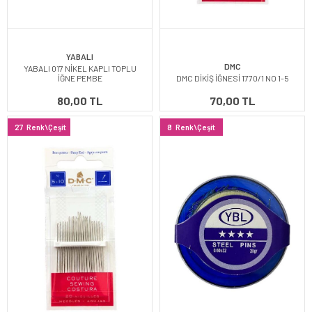
YABALI
DMC
YABALI 017 NİKEL KAPLI TOPLU
İĞNE PEMBE
DMC DİKİŞ İĞNESİ 1770/1 NO 1-5
80,00 TL
70,00 TL
27
Renk\Çeşit
8
Renk\Çeşit