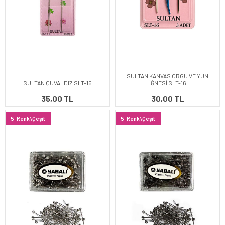
SULTAN KANVAS ÖRGÜ VE YÜN
SULTAN ÇUVALDIZ SLT-15
İĞNESİ SLT-16
35,00 TL
30,00 TL
5
Renk\Çeşit
5
Renk\Çeşit