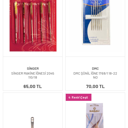
SİNGER
DMC
SİNGER MAKİNE İĞNESİ 2045
DMC ŞÖNİL İĞNE 1768/1 18-22
110/18
NO
65,00 TL
70,00 TL
4
Renk\Çeşit