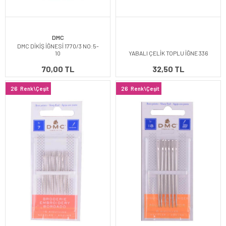
DMC
DMC DİKİŞ İĞNESİ 1770/3 NO:5-
10
YABALI ÇELİK TOPLU İĞNE 336
70,00 TL
32,50 TL
26
Renk\Çeşit
26
Renk\Çeşit