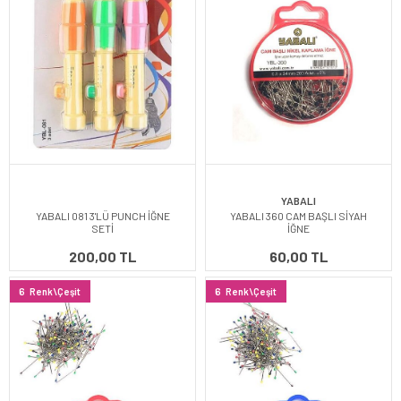
YABALI
YABALI 081 3'LÜ PUNCH İĞNE
YABALI 360 CAM BAŞLI SİYAH
SETİ
İĞNE
200,00 TL
60,00 TL
6
Renk\Çeşit
6
Renk\Çeşit