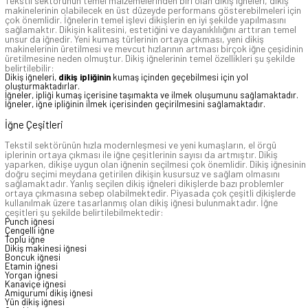
Tekstil sektörünün temel malzemelerinden biri olan dikiş iğneleri, dikiş
makinelerinin olabilecek en üst düzeyde performans gösterebilmeleri için
çok önemlidir. İğnelerin temel işlevi dikişlerin en iyi şekilde yapılmasını
sağlamaktır. Dikişin kalitesini, estetiğini ve dayanıklılığını arttıran temel
unsur da iğnedir. Yeni kumaş türlerinin ortaya çıkması, yeni dikiş
makinelerinin üretilmesi ve mevcut hızlarının artması birçok iğne çeşidinin
üretilmesine neden olmuştur. Dikiş iğnelerinin temel özellikleri şu şekilde
belirtilebilir:
Dikiş iğneleri,
dikiş ipliğinin
kumaş içinden geçebilmesi için yol
oluşturmaktadırlar.
İğneler, ipliği kumaş içerisine taşımakta ve ilmek oluşumunu sağlamaktadır.
İğneler, iğne ipliğinin ilmek içerisinden geçirilmesini sağlamaktadır.
İğne Çeşitleri
Tekstil sektörünün hızla modernleşmesi ve yeni kumaşların, el örgü
iplerinin ortaya çıkması ile iğne çeşitlerinin sayısı da artmıştır. Dikiş
yaparken, dikişe uygun olan iğnenin seçilmesi çok önemlidir. Dikiş iğnesinin
doğru seçimi meydana getirilen dikişin kusursuz ve sağlam olmasını
sağlamaktadır. Yanlış seçilen dikiş iğneleri dikişlerde bazı problemler
ortaya çıkmasına sebep olabilmektedir. Piyasada çok çeşitli dikişlerde
kullanılmak üzere tasarlanmış olan dikiş iğnesi bulunmaktadır. İğne
çeşitleri şu şekilde belirtilebilmektedir:
Punch iğnesi
Çengelli iğne
Toplu iğne
Dikiş makinesi iğnesi
Boncuk iğnesi
Etamin iğnesi
Yorgan iğnesi
Kanaviçe iğnesi
Amigurumi dikiş iğnesi
Yün dikiş iğnesi