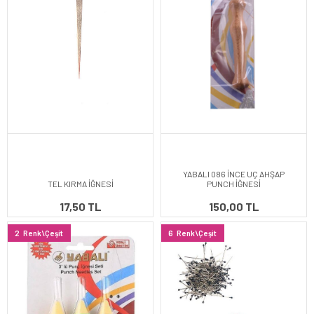
YABALI 086 İNCE UÇ AHŞAP
TEL KIRMA İĞNESİ
PUNCH İĞNESİ
17,50 TL
150,00 TL
2
Renk\Çeşit
6
Renk\Çeşit