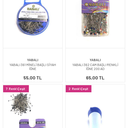
YABALI
YABALI
YABALI 361 MİNELİ BAŞLI SİYAH
YABALI 362 CAM BAŞLI RENKLİ
İĞNE
İĞNE 200 AD
55,00 TL
65,00 TL
7
Renk\Çeşit
2
Renk\Çeşit