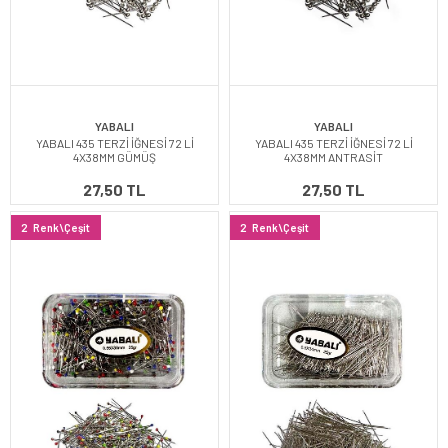
YABALI
YABALI
YABALI 435 TERZİ İĞNESİ 72 Lİ
YABALI 435 TERZİ İĞNESİ 72 Lİ
4X38MM GÜMÜŞ
4X38MM ANTRASİT
27,50 TL
27,50 TL
2
Renk\Çeşit
2
Renk\Çeşit