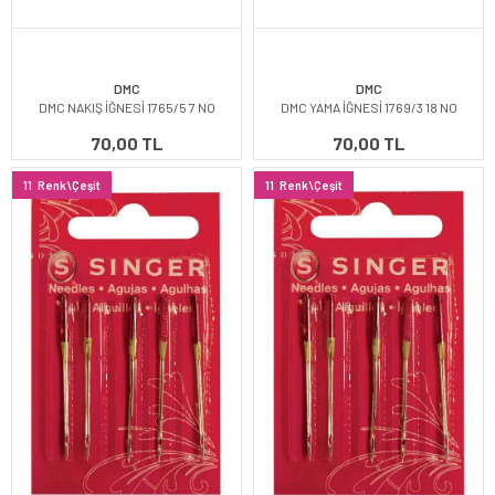
DMC
DMC
DMC NAKIŞ İĞNESİ 1765/5 7 NO
DMC YAMA İĞNESİ 1769/3 18 NO
70,00 TL
70,00 TL
11
Renk\Çeşit
11
Renk\Çeşit