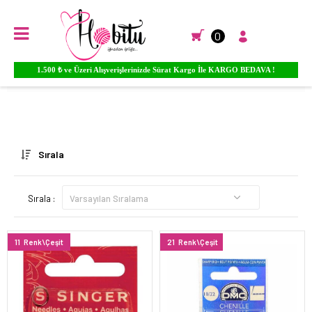
0
1.500 ₺ ve Üzeri Alışverişlerinizde Sürat Kargo İle KARGO BEDAVA !
Anasayfa
HOBİ - TUHAFİYE
İğne
Sırala
Sırala :
11
Renk\Çeşit
21
Renk\Çeşit