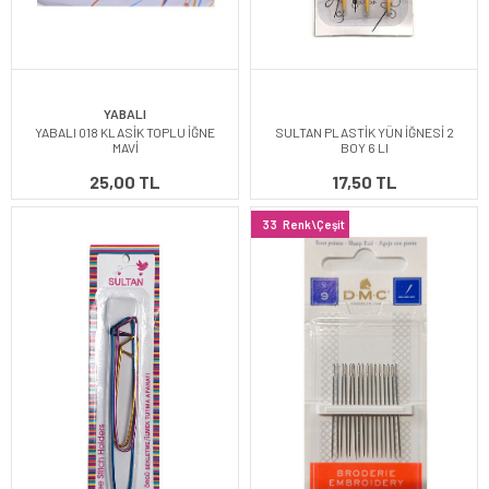
YABALI
YABALI 018 KLASİK TOPLU İĞNE
SULTAN PLASTİK YÜN İĞNESİ 2
MAVİ
BOY 6 LI
25,00 TL
17,50 TL
33
Renk\Çeşit