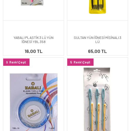
YABALI PLASTİK 3 LÜ YÜN
SULTAN YÜN İĞNESİ MİSİNALI 3
İĞNESİ YBL 358
LÜ
16,00 TL
65,00 TL
9
Renk\Çeşit
5
Renk\Çeşit