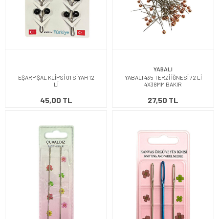
YABALI
EŞARP ŞAL KLİPSİ 01 SİYAH 12
YABALI 435 TERZİ İĞNESİ 72 Lİ
Lİ
4X38MM BAKIR
45,00 TL
27,50 TL