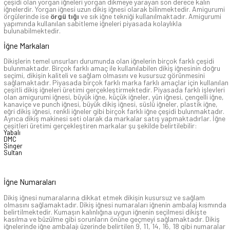
çeşidi olan yorgan iğneleri yorgan dikmeye yarayan son derece kalın
iğnelerdir. Yorgan iğnesi uzun dikiş iğnesi olarak bilinmektedir. Amigurumi
örgülerinde ise
örgü tığı
ve sık iğne tekniği kullanılmaktadır. Amigurumi
yapımında kullanılan sabitleme iğneleri piyasada kolaylıkla
bulunabilmektedir.
İğne Markaları
Dikişlerin temel unsurları durumunda olan iğnelerin birçok farklı çeşidi
bulunmaktadır. Birçok farklı amaç ile kullanılabilen dikiş iğnesinin doğru
seçimi, dikişin kaliteli ve sağlam olmasını ve kusursuz görünmesini
sağlamaktadır. Piyasada birçok farklı marka farklı amaçlar için kullanılan
çeşitli dikiş iğneleri üretimi gerçekleştirmektedir. Piyasada farklı işlevleri
olan amigurumi iğnesi, büyük iğne, küçük iğneler, yün iğnesi, çengelli iğne,
kanaviçe ve punch iğnesi, büyük dikiş iğnesi, süslü iğneler, plastik iğne,
eğri dikiş iğnesi, renkli iğneler gibi birçok farklı iğne çeşidi bulunmaktadır.
Ayrıca dikiş makinesi seti olarak da markalar satış yapmaktadırlar. İğne
çeşitleri üretimi gerçekleştiren markalar şu şekilde belirtilebilir:
Yabalı
DMC
Singer
Sultan
İğne Numaraları
Dikiş iğnesi numaralarına dikkat etmek dikişin kusursuz ve sağlam
olmasını sağlamaktadır. Dikiş iğnesi numaraları iğnenin ambalaj kısmında
belirtilmektedir. Kumaşın kalınlığına uygun iğnenin seçilmesi dikişte
kasılma ve büzülme gibi sorunların önüne geçmeyi sağlamaktadır. Dikiş
iğnelerinde iğne ambalajı üzerinde belirtilen 9, 11, 14, 16, 18 gibi numaralar