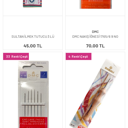
DMC
SULTAN İLMEK TUTUCU 3 LÜ
DMC NAKIŞ İĞNESİ 1765/6 9 NO
45,00 TL
70,00 TL
33
Renk\Çeşit
4
Renk\Çeşit