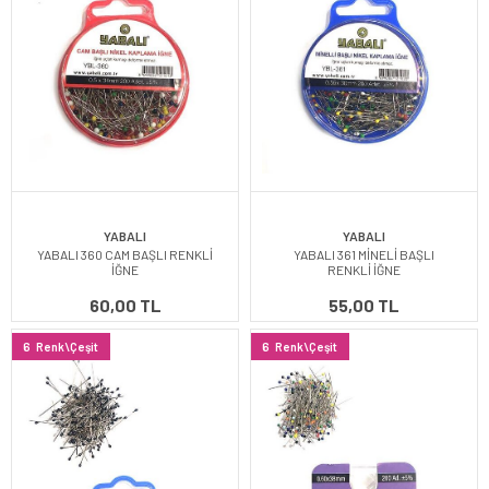
YABALI
YABALI
YABALI 360 CAM BAŞLI RENKLİ
YABALI 361 MİNELİ BAŞLI
İĞNE
RENKLİ İĞNE
60,00 TL
55,00 TL
6
Renk\Çeşit
6
Renk\Çeşit