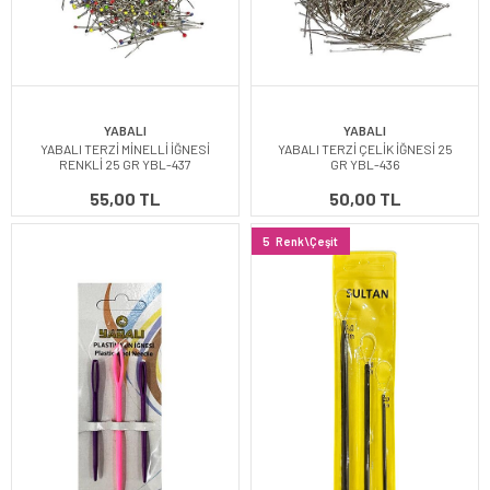
YABALI
YABALI
YABALI TERZİ MİNELLİ İĞNESİ
YABALI TERZİ ÇELİK İĞNESİ 25
RENKLİ 25 GR YBL-437
GR YBL-436
55,00 TL
50,00 TL
5
Renk\Çeşit