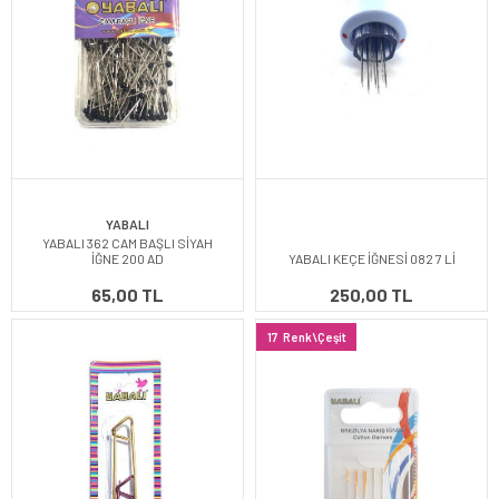
YABALI
YABALI 362 CAM BAŞLI SİYAH
İĞNE 200 AD
YABALI KEÇE İĞNESİ 082 7 Lİ
65,00 TL
250,00 TL
17
Renk\Çeşit