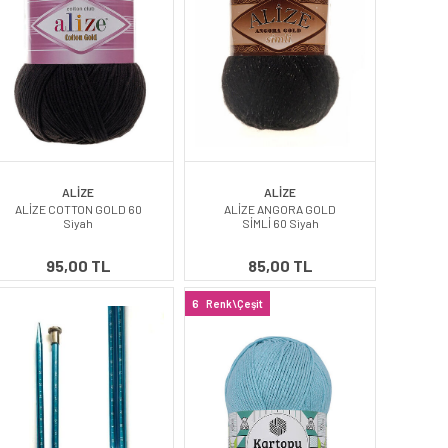
ALİZE
ALİZE
ALİZE COTTON GOLD 60
ALİZE ANGORA GOLD
Siyah
SİMLİ 60 Siyah
95,00 TL
85,00 TL
6
Renk\Çeşit