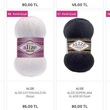
80,00 TL
45,00 TL
86
Renk\Çeşit
57
Renk\Çeşit
3
ALİZE
ALİZE
ALİZE COTTON GOLD 55
ALİZE SÜPERLANA
Beyaz
KLASİK 60 Siyah
95,00 TL
80,00 TL