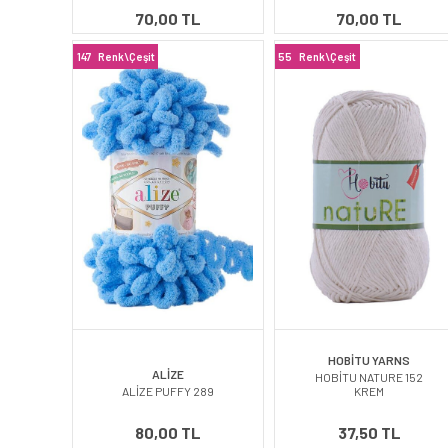
70,00 TL
70,00 TL
147
Renk\Çeşit
55
Renk\Çeşit
HOBİTU YARNS
ALİZE
HOBİTU NATURE 152
ALİZE PUFFY 289
KREM
80,00 TL
37,50 TL