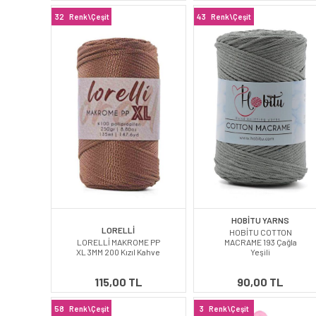
32
Renk\Çeşit
43
Renk\Çeşit
HOBİTU YARNS
LORELLİ
HOBİTU COTTON
LORELLİ MAKROME PP
MACRAME 193 Çağla
XL 3MM 200 Kızıl Kahve
Yeşili
115,00 TL
90,00 TL
58
Renk\Çeşit
3
Renk\Çeşit