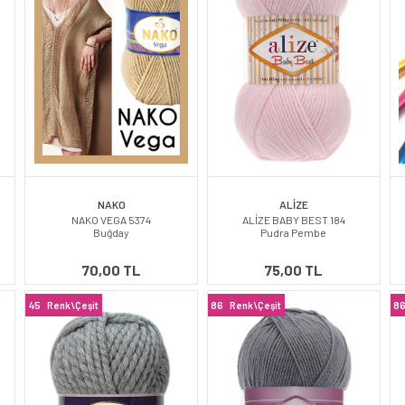
NAKO
ALİZE
NAKO VEGA 5374
ALİZE BABY BEST 184
Buğday
Pudra Pembe
70,00 TL
75,00 TL
45
Renk\Çeşit
86
Renk\Çeşit
8