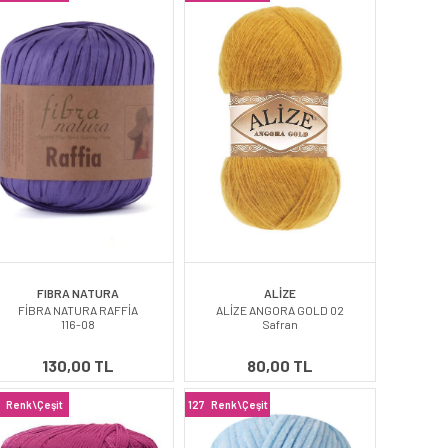
FIBRA NATURA
ALİZE
FİBRA NATURA RAFFİA
ALİZE ANGORA GOLD 02
116-08
Safran
130,00 TL
80,00 TL
Renk\Çeşit
127
Renk\Çeşit