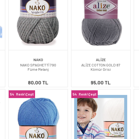
NAKO
ALİZE
NAKO SPAGHETTİ 790
ALİZE COTTON GOLD 87
Füme Melanj
Kömür Grisi
80,00 TL
95,00 TL
54
Renk\Çeşit
54
Renk\Çeşit