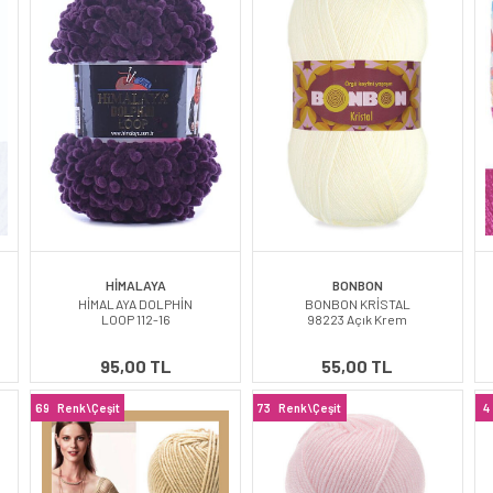
HİMALAYA
BONBON
HİMALAYA DOLPHİN
BONBON KRİSTAL
LOOP 112-16
98223 Açık Krem
95,00 TL
55,00 TL
69
Renk\Çeşit
73
Renk\Çeşit
4