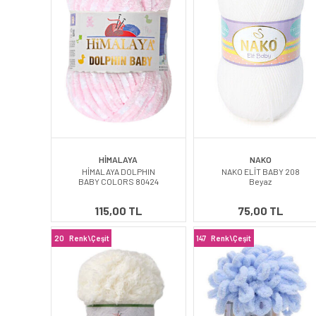
HİMALAYA
NAKO
HİMALAYA DOLPHIN
NAKO ELİT BABY 208
BABY COLORS 80424
Beyaz
115,00 TL
75,00 TL
20
Renk\Çeşit
147
Renk\Çeşit