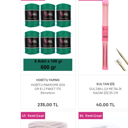
HOBİTU YARNS
SULTAN ŞİŞ
HOBİTU MAKROME 600
GR 6 Lİ PAKET 175
SULTAN LÜX METALİK
Benetton
KAZAK ŞİŞ 35 CM
235,00 TL
40,00 TL
43
Renk\Çeşit
64
Renk\Çeşit