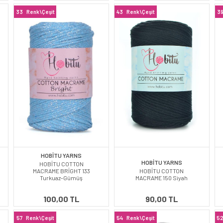
33
Renk\Çeşit
43
Renk\Çeşit
3
HOBİTU YARNS
HOBİTU YARNS
HOBİTU COTTON
MACRAME BRİGHT 133
HOBİTU COTTON
Turkuaz-Gümüş
MACRAME 150 Siyah
100,00 TL
90,00 TL
57
Renk\Çeşit
54
Renk\Çeşit
5