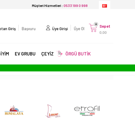
Müşteri Hizmetleri :
0533 199 0 998
0
Sepet
tan Giriş
Başvuru
Üye Girişi
Üye Ol
0,00
İYİM
EV GRUBU
ÇEYİZ
ÖRGÜ BUTİK