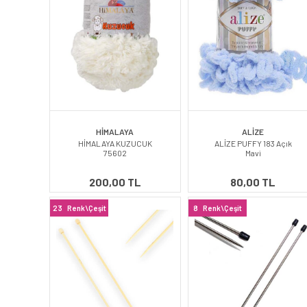
HİMALAYA
ALİZE
HİMALAYA KUZUCUK
ALİZE PUFFY 183 Açık
75602
Mavi
200,00 TL
80,00 TL
23
Renk\Çeşit
8
Renk\Çeşit