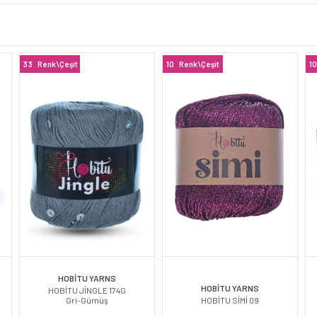
33
Renk\Çeşit
10
Renk\Çeşit
10
HOBİTU YARNS
HOBİTU YARNS
HOBİTU JİNGLE 174G
Gri-Gümüş
HOBİTU SİMİ 09