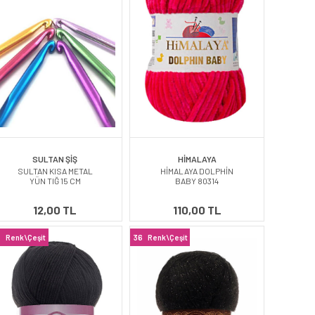
SULTAN ŞİŞ
HİMALAYA
SULTAN KISA METAL
HİMALAYA DOLPHİN
YÜN TIĞ 15 CM
BABY 80314
12,00 TL
110,00 TL
6
Renk\Çeşit
36
Renk\Çeşit