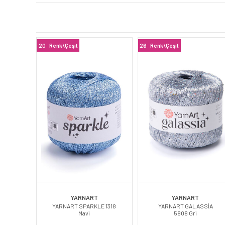
20
Renk\Çeşit
26
Renk\Çeşit
YARNART
YARNART
YARNART SPARKLE 1318
YARNART GALASSİA
Mavi
5808 Gri