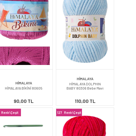
HİMALAYA
HİMALAYA
HİMALAYA DOLPHIN
HİMALAYA BİKİNİ 80605
BABY 80306 Bebe Mavi
90,00 TL
110,00 TL
Renk\Çeşit
127
Renk\Çeşit