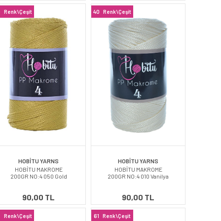
9
Renk\Çeşit
40
Renk\Çeşit
HOBİTU YARNS
HOBİTU YARNS
HOBİTU MAKROME
HOBİTU MAKROME
200GR NO:4 050 Gold
200GR NO:4 010 Vanilya
90,00 TL
90,00 TL
2
Renk\Çeşit
61
Renk\Çeşit