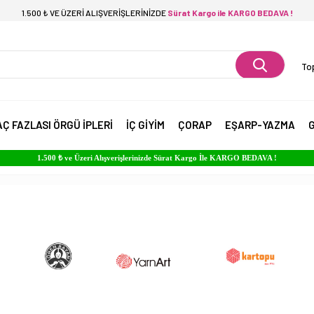
1.500 ₺ VE ÜZERİ ALIŞVERİŞLERİNİZDE
Sürat Kargo ile KARGO BEDAVA !
Top
AÇ FAZLASI ÖRGÜ İPLERİ
İÇ GİYİM
ÇORAP
EŞARP-YAZMA
G
1.500 ₺ ve Üzeri Alışverişlerinizde Sürat Kargo İle KARGO BEDAVA !