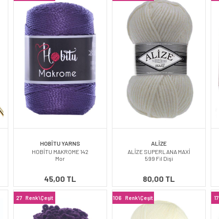
HOBİTU YARNS
ALİZE
HOBİTU MAKROME 142
ALİZE SUPERLANA MAXİ
Mor
599 Fil Dişi
45,00 TL
80,00 TL
27
Renk\Çeşit
106
Renk\Çeşit
17