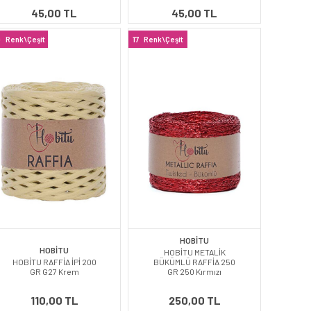
45,00 TL
45,00 TL
9
Renk\Çeşit
17
Renk\Çeşit
HOBİTU
HOBİTU
HOBİTU METALİK
HOBİTU RAFFİA İPİ 200
BÜKÜMLÜ RAFFİA 250
GR G27 Krem
GR 250 Kırmızı
110,00 TL
250,00 TL