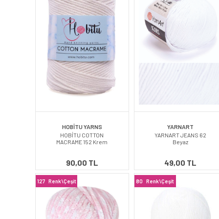
HOBİTU YARNS
YARNART
HOBİTU COTTON
YARNART JEANS 62
MACRAME 152 Krem
Beyaz
90,00 TL
49,00 TL
127
Renk\Çeşit
80
Renk\Çeşit