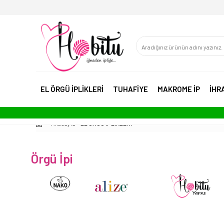
EL ÖRGÜ İPLİKLERİ
TUHAFİYE
MAKROME İP
İHR
Anasayfa
EL ÖRGÜ İPLİKLERİ
Örgü İpi