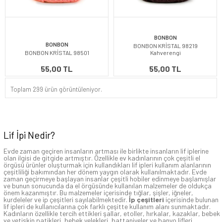
BONBON
BONBON
BONBON KRİSTAL 98219
BONBON KRİSTAL 98501
Kahverengi
55,00 TL
55,00 TL
Toplam 299 ürün görüntüleniyor.
Lif İpi Nedir?
Evde zaman geçiren insanların artması ile birlikte insanların lif iplerine
olan ilgisi de gitgide artmıştır. Özellikle ev kadınlarının çok çeşitli el
örgüsü ürünler oluşturmak için kullandıkları lif ipleri kullanım alanlarının
çeşitliliği bakımından her dönem yaygın olarak kullanılmaktadır. Evde
zaman geçirmeye başlayan insanlar çeşitli hobiler edinmeye başlamışlar
ve bunun sonucunda da el örgüsünde kullanılan malzemeler de oldukça
önem kazanmıştır. Bu malzemeler içerisinde tığlar, şişler, iğneler,
kurdeleler ve ip çeşitleri sayılabilmektedir.
İp çeşitleri
içerisinde bulunan
lif ipleri de kullanıcılarına çok farklı çeşitte kullanım alanı sunmaktadır.
Kadınların özellikle tercih ettikleri şallar, etoller, hırkalar, kazaklar, bebek
ve yetişkin patikleri, bebek yelekleri, battaniyeler ve banyo lifleri