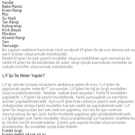
Hardal
Bebe Mavisi
Krem Rengi
Mor
Su Yeşili
Ten Rengi
Kahverengi
Kırık Beyaz
Mürdüm
Kiremit Rengi
Sarı
Yavruağzı
Bu sayılan renklerin haricinde simli ve ebruli lif ipleri ile de son derece şık ve
zarif ürünler oluşturmak mümkündür.
Renkli lif ipleri ile çok çeşitli modeller oluşturulabilirken aynı zamanda iki
renkli lif ipleri ile de kendinden iki adet rengi içinde barındıran modeller ile
sakallı motifler oluşturmak mümkündür.
Lif İpi İle Neler Yapılır?
Lif ipi almak isteyen insanların akıllarına gelen ilk soru “Lif ipleri ile
yapılacak şeyler nelerdir?” sorusudur. Lif ipleri ile tığ işi örgü modelleri
oluşturulabilmektedir. Yelekler, bebek battaniyeleri, farklı lif modelleri
yapılabilir. Lif ipleri ile çeşitli modellerde, farklı yumuşaklık ve sertlikte
ürünler yapılabilmektedir. Ayrıca lif iplerinde oldukça çeşitli renk yelpazesi
olduğundan dolayı farklı modeller karışık renkli de yapılabilmektedir. Lif
ipleri ile oluşturulan biri tek renkten yapılmış, biri ise iki ayrı renkten
oluşturulmuş iki ayrı ürün farklı modelde yapılmış gibi gözükebilmektedir.
Lif ipliğinden çok farklı modeller oluşturulabileceği için kadınlar özellikle bu
ip türünü tercih etmektedirler. Çünkü çok sayıda model oluşturmaları
mümkündür. Bu modeller şöyle belirtilebilir:
Fıstıklı örgü
Fıstıklı delikli zikzak tığ işi