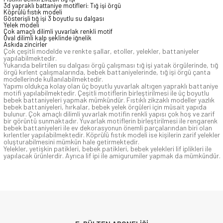
3d yapraklı battaniye motifleri: Tığ işi örgü
Köprülü fıstık modeli
Gösterişli tığ işi 3 boyutlu su dalgası
Yelek modeli
Çok amaçlı dilimli yuvarlak renkli motif
Oval dilimli kalp şeklinde iğnelik
Askıda zincirler
Çok çeşitli modelde ve renkte şallar, etoller, yelekler, battaniyeler
yapılabilmektedir.
Yukarıda belirtilen su dalgası örgü çalışması tığ işi yatak örgülerinde, tığ
örgü kırlent çalışmalarında, bebek battaniyelerinde, tığ işi örgü çanta
modellerinde kullanılabilmektedir.
Yapımı oldukça kolay olan üç boyutlu yuvarlak altıgen yapraklı battaniye
motifi yapılabilmektedir. Çeşitli motiflerin birleştirilmesi ile üç boyutlu
bebek battaniyeleri yapmak mümkündür. Fıstıklı zikzaklı modeller yazlık
bebek battaniyeleri, hırkalar, bebek yelek örgüleri için müsait yapıda
bulunur. Çok amaçlı dilimli yuvarlak motifin renkli yapısı çok hoş ve zarif
bir görüntü sunmaktadır. Yuvarlak motiflerin birleştirilmesi ile rengarenk
bebek battaniyeleri ile ev dekorasyonun önemli parçalarından biri olan
kırlentler yapılabilmektedir. Köprülü fıstık modeli ise kişilerin zarif yelekler
oluşturabilmesini mümkün hale getirmektedir.
Yelekler, yetişkin patikleri, bebek patikleri, bebek yelekleri lif iplikleri ile
yapılacak ürünlerdir. Ayrıca lif ipi ile amigurumiler yapmak da mümkündür.