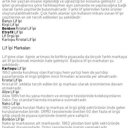
artık her yaştan insanın ilgilendiği ve uğraştığı bir konuma gelmiştir. Lif
ipleri gramajlarına göre farklılaşırken aynı zamanda ne yapılacağına bağlı
olarak farklı çeşitlerde bulunmaktadır. Farklı lif iplerinden farklı ürünler
oluşturulabilmektedir. Çok farklı alanlar için kullanım imkanı sunan lif ipi
çeşitlerinin en sık tercih edilenleri şu şekildedir:
Banyo Lif İpi
Kirpi Lif İpi
Bonbon
Kristal Lif İpi
Etrofil
Lif İpi
Lif Örgü İpi
Kartopu Kristal Lif İpi
Lif İpi Markaları
Lif ipine olan ilginin artması ile birlikte piyasada da birçok farklı markaya
ait lif ipi bulmak mümkün hale gelmiştir. Başlıca lif ipi markaları şu
şekildedir:
Kartopu
Lif İpi
1952 yılında kurulmuş olan Kartopu hem yurtiçi hem de yurtdışı
pazarlarında el örgü ipliğinin öncü firmaları arasında yer almaktadır.
Kristal Lif İpi
Kristal lif sıklıkla tercih edilen bir ip markası olarak üretimlerine devam
etmektedir.
Alize Lif İpi
Alize 1984’ten bu yana modern ve entegre tesislerinde koleksiyonlarını
0eko-Tex standartlarında insanlara sunmaktadır.
Nako Lif İpi
1962 yılında kurulan Nako ip markası el örgü ipliği sektörünün önde gelen
kuruluşlarından biridir. ORMO tesislerinde üretilen 50 den fazla el örgü
ipliği çeşidi ile piyasa içerisinde önemli yere sahiptir.
Bonbon Lif İpi
Nako ip markasının alt markasıdır. 1962 yılından beri iplik sektöründe
faaliyet durumundadır. Ormo tesislerinde üretim yapmaktadır.