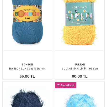
BONBON
SULTAN
BONBON LÜKS 98339 Denim
SULTAN KİRPİ LİF İPİ 403 Sarı
55,00 TL
80,00 TL
17
Renk\Çeşit