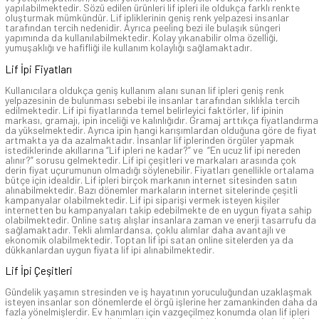
yapılabilmektedir. Sözü edilen ürünleri lif ipleri ile oldukça farklı renkte
oluşturmak mümkündür. Lif ipliklerinin geniş renk yelpazesi insanlar
tarafından tercih nedenidir. Ayrıca peeling bezi ile bulaşık süngeri
yapımında da kullanılabilmektedir. Kolay yıkanabilir olma özelliği,
yumuşaklığı ve hafifliği ile kullanım kolaylığı sağlamaktadır.
Lif İpi Fiyatları
Kullanıcılara oldukça geniş kullanım alanı sunan lif ipleri geniş renk
yelpazesinin de bulunması sebebi ile insanlar tarafından sıklıkla tercih
edilmektedir. Lif ipi fiyatlarında temel belirleyici faktörler, lif ipinin
markası, gramajı, ipin inceliği ve kalınlığıdır. Gramaj arttıkça fiyatlandırma
da yükselmektedir. Ayrıca ipin hangi karışımlardan olduğuna göre de fiyat
artmakta ya da azalmaktadır. İnsanlar lif iplerinden örgüler yapmak
istediklerinde akıllarına “Lif ipleri ne kadar?” ve “En ucuz lif ipi nereden
alınır?” sorusu gelmektedir. Lif ipi çeşitleri ve markaları arasında çok
derin fiyat uçurumunun olmadığı söylenebilir. Fiyatları genellikle ortalama
bütçe için idealdir. Lif ipleri birçok markanın internet sitesinden satın
alınabilmektedir. Bazı dönemler markaların internet sitelerinde çeşitli
kampanyalar olabilmektedir. Lif ipi siparişi vermek isteyen kişiler
internetten bu kampanyaları takip edebilmekte de en uygun fiyata sahip
olabilmektedir. Online satış alışlar insanlara zaman ve enerji tasarrufu da
sağlamaktadır. Tekli alımlardansa, çoklu alımlar daha avantajlı ve
ekonomik olabilmektedir. Toptan lif ipi satan online sitelerden ya da
dükkanlardan uygun fiyata lif ipi alınabilmektedir.
Lif İpi Çeşitleri
Gündelik yaşamın stresinden ve iş hayatının yoruculuğundan uzaklaşmak
isteyen insanlar son dönemlerde el örgü işlerine her zamankinden daha da
fazla yönelmişlerdir. Ev hanımları için vazgeçilmez konumda olan lif ipleri