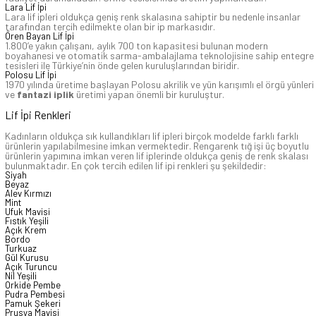
Lara Lif İpi
Lara lif ipleri oldukça geniş renk skalasına sahiptir bu nedenle insanlar
tarafından tercih edilmekte olan bir ip markasıdır.
Ören Bayan Lif İpi
1.800’e yakın çalışanı, aylık 700 ton kapasitesi bulunan modern
boyahanesi ve otomatik sarma-ambalajlama teknolojisine sahip entegre
tesisleri ile Türkiye’nin önde gelen kuruluşlarından biridir.
Polosu Lif İpi
1970 yılında üretime başlayan Polosu akrilik ve yün karışımlı el örgü yünleri
ve
fantazi iplik
üretimi yapan önemli bir kuruluştur.
Lif İpi Renkleri
Kadınların oldukça sık kullandıkları lif ipleri birçok modelde farklı farklı
ürünlerin yapılabilmesine imkan vermektedir. Rengarenk tığ işi üç boyutlu
ürünlerin yapımına imkan veren lif iplerinde oldukça geniş de renk skalası
bulunmaktadır. En çok tercih edilen lif ipi renkleri şu şekildedir:
Siyah
Beyaz
Alev Kırmızı
Mint
Ufuk Mavisi
Fıstık Yeşili
Açık Krem
Bordo
Turkuaz
Gül Kurusu
Açık Turuncu
Nil Yeşili
Orkide Pembe
Pudra Pembesi
Pamuk Şekeri
Prusya Mavisi