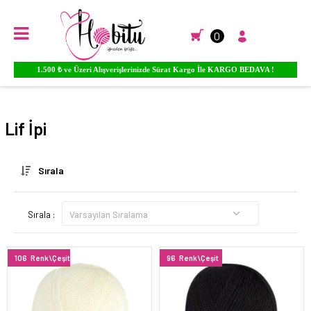
0
Ürünlere YORUM Yapın Para PUAN Kazanmaya Başlayın...
Anasayfa
EL ÖRGÜ İPLİKLERİ
LİF & PATİK ÖRGÜ İPLİKLERİ
Lif İpi
Sırala
Sırala :
106
Renk\Çeşit
96
Renk\Çeşit