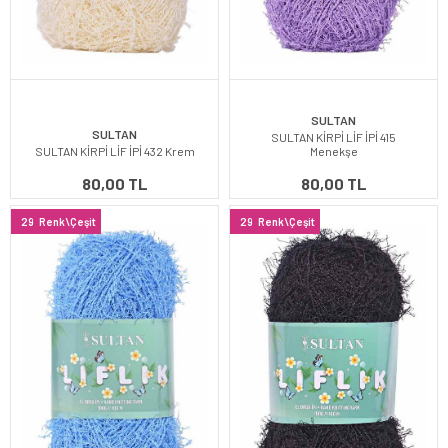
SULTAN
SULTAN
SULTAN KİRPİ LİF İPİ 415
SULTAN KİRPİ LİF İPİ 432 Krem
Menekşe
80,00 TL
80,00 TL
29
Renk\Çeşit
29
Renk\Çeşit