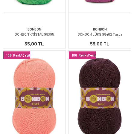
BONBON
BONBON
BONBON KRİSTAL 98395
BONBON LÜKS 98402 Fuşya
55,00 TL
55,00 TL
106
Renk\Çeşit
106
Renk\Çeşit