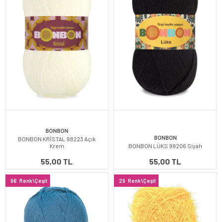
BONBON
BONBON
BONBON KRİSTAL 98223 Açık
Krem
BONBON LÜKS 98206 Siyah
55,00 TL
55,00 TL
96
Renk\Çeşit
29
Renk\Çeşit