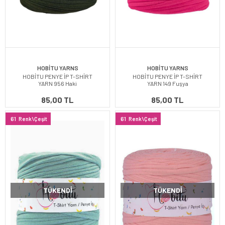
HOBİTU YARNS
HOBİTU YARNS
HOBİTU PENYE İP T-SHİRT
HOBİTU PENYE İP T-SHİRT
YARN 956 Haki
YARN 149 Fuşya
85,00 TL
85,00 TL
61
Renk\Çeşit
61
Renk\Çeşit
TÜKENDI
TÜKENDI