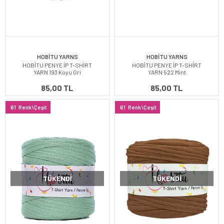
HOBİTU YARNS
HOBİTU YARNS
HOBİTU PENYE İP T-SHİRT
HOBİTU PENYE İP T-SHİRT
YARN 193 Koyu Gri
YARN 522 Mint
85,00 TL
85,00 TL
61
Renk\Çeşit
61
Renk\Çeşit
TÜKENDI
TÜKENDI