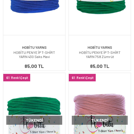
HOBİTU YARNS
HOBİTU YARNS
HOBİTU PENYE İP T-SHİRT
HOBİTU PENYE İP T-SHİRT
YARN 430 Saks Mavi
YARN 758 Zümrüt
85,00 TL
85,00 TL
61
Renk\Çeşit
61
Renk\Çeşit
TÜKENDI
TÜKENDI