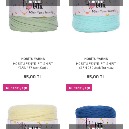
TÜKENDI
TÜKENDI
HOBİTU YARNS
HOBİTU YARNS
HOBİTU PENYE İP T-SHİRT
HOBİTU PENYE İP T-SHİRT
YARN 487 Açık Çağla
YARN 280 Açık Turkuaz
85,00 TL
85,00 TL
61
Renk\Çeşit
61
Renk\Çeşit
TÜKENDI
TÜKENDI