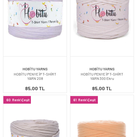
HOBİTU YARNS
HOBİTU YARNS
HOBİTU PENYE İP T-SHİRT
HOBİTU PENYE İP T-SHİRT
YARN 208
YARN 300 Ekru
85,00 TL
85,00 TL
60
Renk\Çeşit
61
Renk\Çeşit