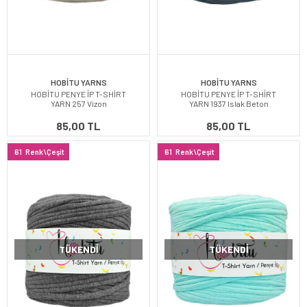
HOBİTU YARNS
HOBİTU YARNS
HOBİTU PENYE İP T-SHİRT
HOBİTU PENYE İP T-SHİRT
YARN 257 Vizon
YARN 1937 Islak Beton
85,00 TL
85,00 TL
61
Renk\Çeşit
61
Renk\Çeşit
TÜKENDI
TÜKENDI