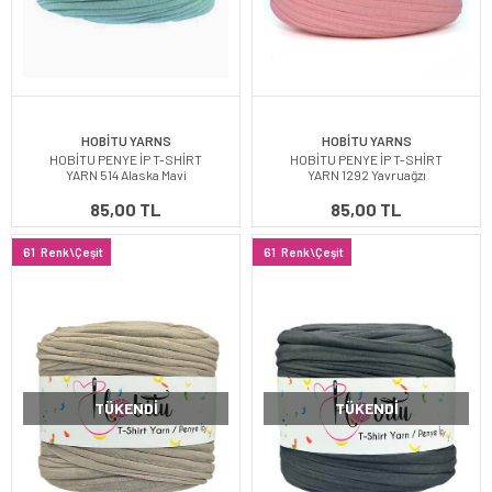
HOBİTU YARNS
HOBİTU YARNS
HOBİTU PENYE İP T-SHİRT
HOBİTU PENYE İP T-SHİRT
YARN 514 Alaska Mavi
YARN 1292 Yavruağzı
85,00 TL
85,00 TL
61
Renk\Çeşit
61
Renk\Çeşit
TÜKENDI
TÜKENDI