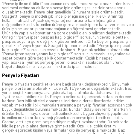
“Penye ip ile ne örülür?” sorusunun cevaplanması ve yapılacak ürüne karar
verilmesi ardından akıllarda penye ipin örülme şekline dair ortak soru
oluşabilmektedir. Penye ipler genellikle 12 numara şişle örülmektedir.
Spagetti penye ip modeli gibi ince ipler için ise genellikle 8- 9 mm tığ
kullanılmaktadır. Ancak şiş veya tığ numarası ip kalınlığına göre
değişebilmektedir. İstenilen ürüne göre alınacak iplere karar verilmesi ve o
ürün için ne kadar ip harcanacağının da öğrenilmesi gerekmektedir.
Ürünlerin yapısı ve boyutlarına göre gerekli olan ip miktarı değişmektedir.
Örneğin; “penye ipten paspas kaç ip gider?” sorusunun cevabı elbette ki
paspas boyuna göre değişiklik göstermektedir. Orta boy bir paspas için
genellikle 4 veya 5 yumak Spagetti ip önerilmektedir. “Penye ipten puset
kaç ip gider?” sorusunun cevabı da yine 4- 5 yumak şeklinde olmaktadır.
“Penye ipten sepet yapımı kaç ip gider?” sorusunun cevabı ise yapılacak
sepet boyuna göre değişiklik göstermektedir. Küçük bir sepet
yapılacaksa 1 yumak penye ip yeterli olacaktır. Yapılacak olan ürünün
boyutu düşünülmeli ve yeterli miktarda ip alınmalıdır.
Penye İp Fiyatları
Penye ip fiyatları çeşitli etkenlere bağlı olarak değişmektedir. Bir yumak
penye ip ortalama olarak 7 TL’den 25 TL’ye kadar değişebilmektedir. Bazı
yerler çeşitli kampanyalara giderek, toplu alımlarda daha avantajlı
fiyatlar sunulabilmektedir. Penye ip online satış açısından da son derece
karlıdır. Bazı iplik siteleri dönemsel indirime giderek fiyatlarda indirim
yapabilmektedir. İplik markaları arasında penye ip fiyatları açısından çok
büyük değişiklikler bulunmamaktadır. Bundan dolayı sevilen bir markanın
ürünleri kullanılmaya devam edilebilmektedir. Uygun alışveriş yapılması
istenilen noktalarda gramajı yüksek olan penye ipler tercih edilebilir.
Gramaj arttıkça gram başına düşen maliyet azalmaktadır. Bu noktada
kilo ile penye ip alma devreye girmektedir. Özellikle, çoklu üretim
gerçekleştirecek kişiler veya firmalar kilo ile penye ip almaktadır. Bazı