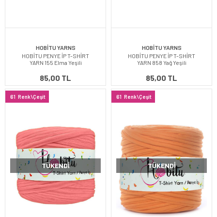
HOBİTU YARNS
HOBİTU YARNS
HOBİTU PENYE İP T-SHİRT
HOBİTU PENYE İP T-SHİRT
YARN 155 Elma Yeşili
YARN 858 Yağ Yeşili
85,00 TL
85,00 TL
61
Renk\Çeşit
61
Renk\Çeşit
TÜKENDI
TÜKENDI