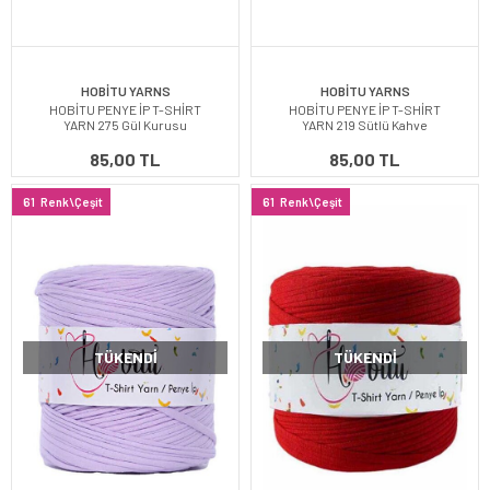
HOBİTU YARNS
HOBİTU YARNS
HOBİTU PENYE İP T-SHİRT
HOBİTU PENYE İP T-SHİRT
YARN 275 Gül Kurusu
YARN 219 Sütlü Kahve
85,00 TL
85,00 TL
61
Renk\Çeşit
61
Renk\Çeşit
TÜKENDI
TÜKENDI