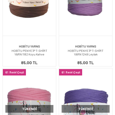
HOBİTU YARNS
HOBİTU YARNS
HOBİTU PENYE İP T-SHİRT
HOBİTU PENYE İP T-SHİRT
YARN 1182 Koyu Kahve
YARN 1249 Leylak
85,00 TL
85,00 TL
61
Renk\Çeşit
61
Renk\Çeşit
TÜKENDI
TÜKENDI