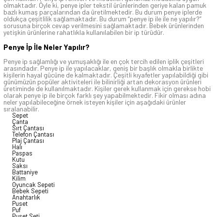
olmaktadır. Öyle ki, penye ipler tekstil ürünlerinden geriye kalan pamuk
bazlı kumaş parçalarından da üretilmektedir. Bu durum penye iplerde
oldukça çeşitlilik sağlamaktadır. Bu durum “penye ip ile ile ne yapılır?”
sorusuna birçok cevap verilmesini sağlamaktadır. Bebek ürünlerinden
yetişkin ürünlerine rahatlıkla kullanılabilen bir ip türüdür.
Penye İp İle Neler Yapılır?
Penye ip sağlamlığı ve yumuşaklığı ile en çok tercih edilen iplik çeşitleri
arasındadır. Penye ip ile yapılacaklar, geniş bir başlık olmakla birlikte
kişilerin hayal gücüne de kalmaktadır. Çeşitli kıyafetler yapılabildiği gibi
günümüzün popüler aktiviteleri ile bilinirliği artan dekorasyon ürünleri
üretiminde de kullanılmaktadır. Kişiler gerek kullanmak için gerekse hobi
olarak penye ip ile birçok farklı şey yapabilmektedir. Fikir olması adına
neler yapılabileceğine örnek isteyen kişiler için aşağıdaki ürünler
sıralanabilir.
Sepet
Çanta
Sırt Çantası
Telefon Çantası
Plaj Çantası
Halı
Paspas
Kutu
Saksı
Battaniye
Kilim
Oyuncak Sepeti
Bebek Sepeti
Anahtarlık
Puset
Puf
Puset Seti