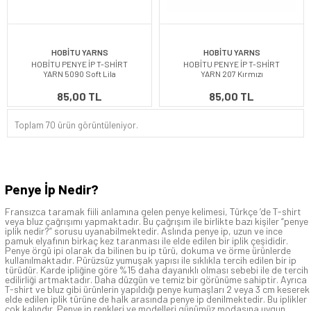
HOBİTU YARNS
HOBİTU YARNS
HOBİTU PENYE İP T-SHİRT
HOBİTU PENYE İP T-SHİRT
YARN 5090 Soft Lila
YARN 207 Kırmızı
85,00 TL
85,00 TL
Toplam 70 ürün görüntüleniyor.
Penye İp Nedir?
Fransızca taramak fiili anlamına gelen penye kelimesi, Türkçe ’de T-shirt
veya bluz çağrışımı yapmaktadır. Bu çağrışım ile birlikte bazı kişiler “penye
iplik nedir?” sorusu uyanabilmektedir. Aslında penye ip, uzun ve ince
pamuk elyafının birkaç kez taranması ile elde edilen bir iplik çeşididir.
Penye örgü ipi olarak da bilinen bu ip türü, dokuma ve örme ürünlerde
kullanılmaktadır. Pürüzsüz yumuşak yapısı ile sıklıkla tercih edilen bir ip
türüdür. Karde ipliğine göre %15 daha dayanıklı olması sebebi ile de tercih
edilirliği artmaktadır. Daha düzgün ve temiz bir görünüme sahiptir. Ayrıca
T-shirt ve bluz gibi ürünlerin yapıldığı penye kumaşları 2 veya 3 cm keserek
elde edilen iplik türüne de halk arasında penye ip denilmektedir. Bu iplikler
çok kalındır. Penye ip renkleri ve modelleri günümüz modasına uygun