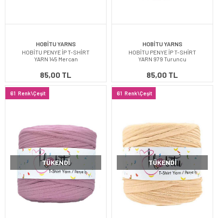
HOBİTU YARNS
HOBİTU YARNS
HOBİTU PENYE İP T-SHİRT
HOBİTU PENYE İP T-SHİRT
YARN 145 Mercan
YARN 979 Turuncu
85,00 TL
85,00 TL
61
Renk\Çeşit
61
Renk\Çeşit
TÜKENDI
TÜKENDI