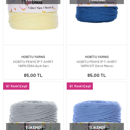
HOBİTU YARNS
HOBİTU YARNS
HOBİTU PENYE İP T-SHİRT
HOBİTU PENYE İP T-SHİRT
YARN 3664 Açık Sarı
YARN 517 Gece Mavisi
85,00 TL
85,00 TL
61
Renk\Çeşit
61
Renk\Çeşit
TÜKENDI
TÜKENDI