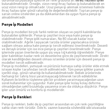
durumlarda piyasada spesifik bir renk grubuna ait
ihraç fazlası ipler
bulunabilmektedir. Örneğin, vizon rengi ihraç fazlası ip bulunabilecek en
ucuz vizon rengi ip olmaktadır. Ucuz penye ip alınmak istenmesi halinde
ihraç fazlası ipler gönül rahatlığı ile değerlendirilebilir. Toptan penye ip
satan online sitelerden ya da dükkanlardan da uygun fiyata penye ip
alınabilmektedir.
Penye İp Modelleri
Penye ip modelleri birçok farklı renkten oluşan ve çeşitli kalınlıklarda
bulunabilen ipliklerdir. Penye ip çeşitleri ince veya kalın penye ip
olabilmektedir. Penye iplik numaraları, Ne 80 olacak kadar ince
olabilmektedir. Ağırlık taşıyacak tarzda ürünler yapılacaksa ürünün
sağlam olması adına kalın penye ip tercih edilmesi önerilmektedir. Desenli
ve detaylı ürünler için ise ince penye ip çeşitleri önerilmektedir. Penye
iplerinde yazan önerilerde uygun şiş veya tığ kalınlığı öğrenilebilir. Penye
ipler kalınlıkları kadar renk ve desenlerine göre de çeşitlenmektedir. Direkt
olarak kendiliğinden desenli olması istenilen ürünler için desenli penye ip
modelleri tercih edilmektedir.
Penye ip modelleri, yumuşak ve pürüzsüz kumaşa sahip ürünler elde etmek
isteyen kişiler tarafından tercih edilmektedir. Tüm penye iplikler pamuk
içerikli olup, gönül rahatlığı ile kullanılabilmektedir. Bebek ürünlerinde
herhangi bir tahriş hissi yaratmayacağı bilinerek tercih edilebilirler.
Kullanım ile birlikte tüylenme gibi bir problem yaratmayacağından uzun
süreli kullanımlar için uygundur. Kalın penye ipler kolay kolay deforme
olmadığından şekil bozukluğu yaşanma oranı da oldukça düşüktür. Penye
ipler uzun ömürlü ve konforlu ip modelleridir.
Penye İp Renkleri
Penye ip renkleri, belki de ip çeşitleri arasından en çok renk çeşitliliğine
sahip olan renk türüdür. Öyle ki, yazının başında söylendiği gibi piyasada