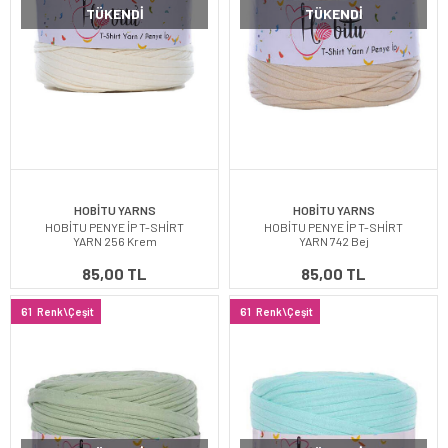
TÜKENDI
TÜKENDI
HOBİTU YARNS
HOBİTU YARNS
HOBİTU PENYE İP T-SHİRT
HOBİTU PENYE İP T-SHİRT
YARN 256 Krem
YARN 742 Bej
85,00 TL
85,00 TL
61
Renk\Çeşit
61
Renk\Çeşit