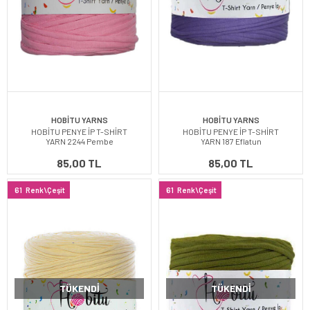
HOBİTU YARNS
HOBİTU YARNS
HOBİTU PENYE İP T-SHİRT
HOBİTU PENYE İP T-SHİRT
YARN 2244 Pembe
YARN 187 Eflatun
85,00 TL
85,00 TL
61
Renk\Çeşit
61
Renk\Çeşit
TÜKENDI
TÜKENDI