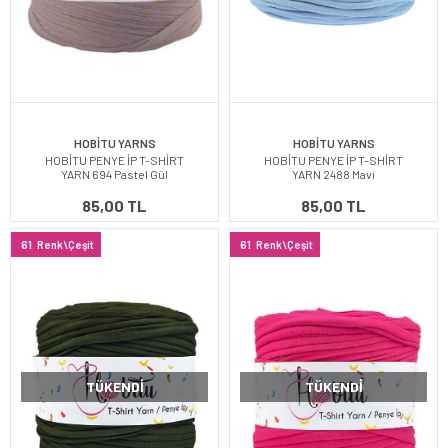
HOBİTU YARNS
HOBİTU YARNS
HOBİTU PENYE İP T-SHİRT
HOBİTU PENYE İP T-SHİRT
YARN 694 Pastel Gül
YARN 2488 Mavi
85,00 TL
85,00 TL
61
Renk\Çeşit
61
Renk\Çeşit
TÜKENDI
TÜKENDI