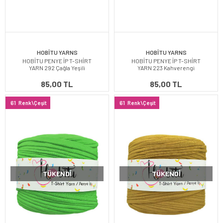
HOBİTU YARNS
HOBİTU YARNS
HOBİTU PENYE İP T-SHİRT
HOBİTU PENYE İP T-SHİRT
YARN 292 Çağla Yeşili
YARN 223 Kahverengi
85,00 TL
85,00 TL
61
Renk\Çeşit
61
Renk\Çeşit
TÜKENDI
TÜKENDI