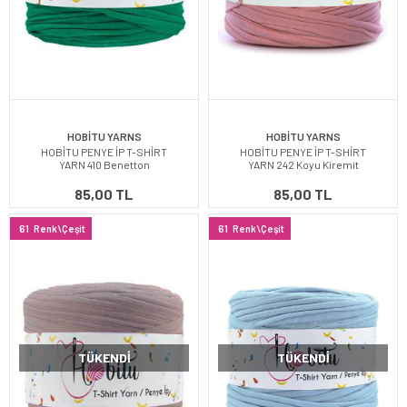
HOBİTU YARNS
HOBİTU YARNS
HOBİTU PENYE İP T-SHİRT
HOBİTU PENYE İP T-SHİRT
YARN 410 Benetton
YARN 242 Koyu Kiremit
85,00 TL
85,00 TL
61
Renk\Çeşit
61
Renk\Çeşit
TÜKENDI
TÜKENDI