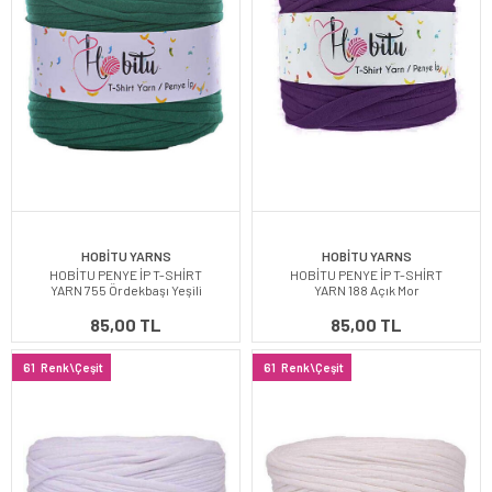
HOBİTU YARNS
HOBİTU YARNS
HOBİTU PENYE İP T-SHİRT
HOBİTU PENYE İP T-SHİRT
YARN 755 Ördekbaşı Yeşili
YARN 188 Açık Mor
85,00 TL
85,00 TL
61
Renk\Çeşit
61
Renk\Çeşit