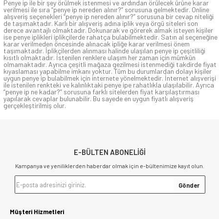
Penye ip ile bir şey örülmek istenmesi ve ardından örülecek ürüne karar
verilmesi ile sıra “penye ip nereden alınır?” sorusuna gelmektedir. Online
alışveriş seçenekleri “penye ip nereden alınır?” sorusuna bir cevap niteliği
de taşımaktadır. Karlı bir alışveriş adına iplik veya örgü siteleri son
derece avantajlı olmaktadır. Dokunarak ve görerek almak isteyen kişiler
ise penye iplikleri iplikçilerde rahatça bulabilmektedir. Satın al seçeneğine
karar verilmeden öncesinde alınacak ipliğe karar verilmesi önem
taşımaktadır. İplikçilerden alınması halinde ulaşılan penye ip çeşitliliği
kısıtlı olmaktadır. İstenilen renklere ulaşım her zaman için mümkün
olmamaktadır. Ayrıca çeşitli mağaza gezilmesi istenmediği takdirde fiyat
kıyaslaması yapabilme imkanı yoktur. Tüm bu durumlardan dolayı kişiler
uygun penye ip bulabilmek için internete yönelmektedir. İnternet alışverişi
ile istenilen renkteki ve kalınlıktaki penye ipe rahatlıkla ulaşılabilir. Ayrıca
“penye ip ne kadar?” sorusuna farklı sitelerden fiyat karşılaştırması
yapılarak cevaplar bulunabilir. Bu sayede en uygun fiyatlı alışveriş
gerçekleştirilmiş olur.
E-BÜLTEN ABONELİĞİ
Kampanya ve yeniliklerden haberdar olmak için e-bültenimize kayıt olun.
Müşteri Hizmetleri