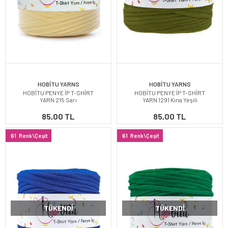
HOBİTU YARNS
HOBİTU YARNS
HOBİTU PENYE İP T-SHİRT
HOBİTU PENYE İP T-SHİRT
YARN 215 Sarı
YARN 1291 Kına Yeşili
85,00 TL
85,00 TL
61
Renk\Çeşit
61
Renk\Çeşit
TÜKENDI
TÜKENDI