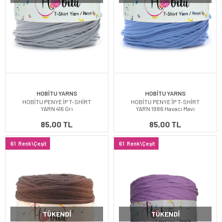
HOBİTU YARNS
HOBİTU YARNS
HOBİTU PENYE İP T-SHİRT
HOBİTU PENYE İP T-SHİRT
YARN 416 Gri
YARN 1986 Havacı Mavi
85,00 TL
85,00 TL
61
Renk\Çeşit
61
Renk\Çeşit
TÜKENDI
TÜKENDI