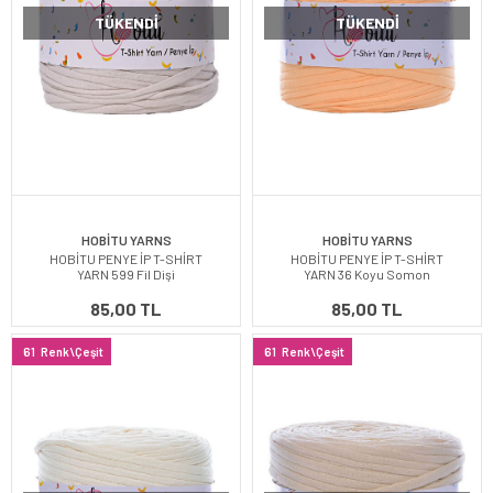
TÜKENDI
TÜKENDI
HOBİTU YARNS
HOBİTU YARNS
HOBİTU PENYE İP T-SHİRT
HOBİTU PENYE İP T-SHİRT
YARN 599 Fil Dişi
YARN 36 Koyu Somon
85,00 TL
85,00 TL
61
Renk\Çeşit
61
Renk\Çeşit