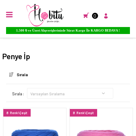
0
Ürünlere YORUM Yapın Para PUAN Kazanmaya Başlayın...
Anasayfa
EL ÖRGÜ İPLİKLERİ
PENYE İPLİK
Penye İp
Sırala
Sırala :
8
Renk\Çeşit
8
Renk\Çeşit