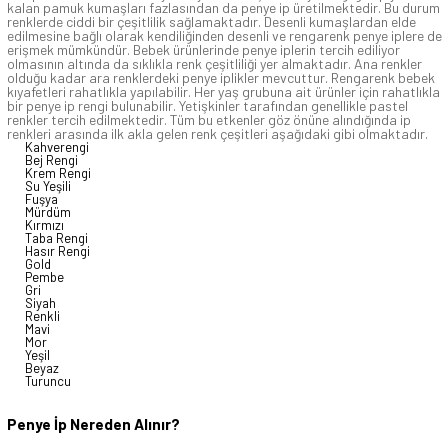
kalan pamuk kumaşları fazlasından da penye ip üretilmektedir. Bu durum
renklerde ciddi bir çeşitlilik sağlamaktadır. Desenli kumaşlardan elde
edilmesine bağlı olarak kendiliğinden desenli ve rengarenk penye iplere de
erişmek mümkündür. Bebek ürünlerinde penye iplerin tercih ediliyor
olmasının altında da sıklıkla renk çeşitliliği yer almaktadır. Ana renkler
olduğu kadar ara renklerdeki penye iplikler mevcuttur. Rengarenk bebek
kıyafetleri rahatlıkla yapılabilir. Her yaş grubuna ait ürünler için rahatlıkla
bir penye ip rengi bulunabilir. Yetişkinler tarafından genellikle pastel
renkler tercih edilmektedir. Tüm bu etkenler göz önüne alındığında ip
renkleri arasında ilk akla gelen renk çeşitleri aşağıdaki gibi olmaktadır.
Kahverengi
Bej Rengi
Krem Rengi
Su Yeşili
Fuşya
Mürdüm
Kırmızı
Taba Rengi
Hasır Rengi
Gold
Pembe
Gri
Siyah
Renkli
Mavi
Mor
Yeşil
Beyaz
Turuncu
Penye İp Nereden Alınır?