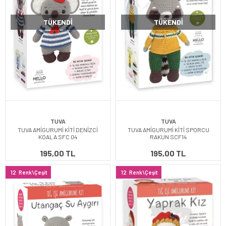
TÜKENDI
TÜKENDI
TUVA
TUVA
TUVA AMİGURUMİ KİTİ DENİZCİ
TUVA AMİGURUMİ KİTİ SPORCU
KOALA SFC 04
RAKUN SCF14
195,00 TL
195,00 TL
12
Renk\Çeşit
12
Renk\Çeşit