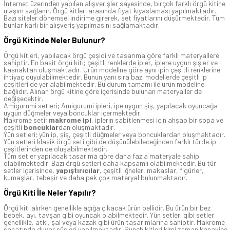
İnternet üzerinden yapılan alışverişler sayesinde, birçok farklı örgü kitine
ulaşım sağlanır. Örgü kitleri arasında fiyat kıyaslaması yapılmaktadır.
Bazı siteler dönemsel indirime girerek, set fiyatlarını düşürmektedir. Tüm
bunlar karlı bir alışveriş yapılmasını sağlamaktadır.
Örgü Kitinde Neler Bulunur?
Örgü kitleri, yapılacak örgü çeşidi ve tasarıma göre farklı materyallere
sahiptir. En basit örgü kiti; çeşitli renklerde ipler, iplere uygun şişler ve
kasnaktan oluşmaktadır. Ürün modeline göre aynı ipin çeşitli renklerine
ihtiyaç duyulabilmektedir. Bunun yanı sıra bazı modellerde çeşitli ip
çeşitleri de yer alabilmektedir. Bu durum tamamı ile ürün modeline
bağlıdır. Alınan örgü kitine göre içerisinde bulunan materyaller de
değişecektir.
Amigurumi setleri; Amigurumi ipleri, ipe uygun şiş, yapılacak oyuncağa
uygun düğmeler veya boncuklar içermektedir.
Makrome seti;
makrome ipi
, iplerin sabitlenmesi için ahşap bir sopa ve
çeşitli
boncuklar
dan oluşmaktadır.
Yün setleri; yün ip, şiş, çeşitli düğmeler veya boncuklardan oluşmaktadır.
Yün setleri klasik örgü seti gibi de düşünülebileceğinden farklı türde ip
çeşitlerinden de oluşabilmektedir.
Tüm setler yapılacak tasarıma göre daha fazla materyale sahip
olabilmektedir. Bazı örgü setleri daha kapsamlı olabilmektedir. Bu tür
setler içerisinde,
yapıştırıcılar
, çeşitli iğneler, makaslar, figürler,
kumaşlar, tebeşir ve daha pek çok materyal bulunmaktadır.
Örgü Kiti İle Neler Yapılır?
Örgü kiti alırken genellikle açığa çıkacak ürün bellidir. Bu ürün bir bez
bebek, ayı, tavşan gibi oyuncak olabilmektedir. Yün setleri gibi setler
genellikle, atkı, şal veya kazak gibi ürün tasarımlarına sahiptir. Makrome
sanatında duvar süsleri yapılmaktadır. Punch kitleri kimi zaman kanaviçe