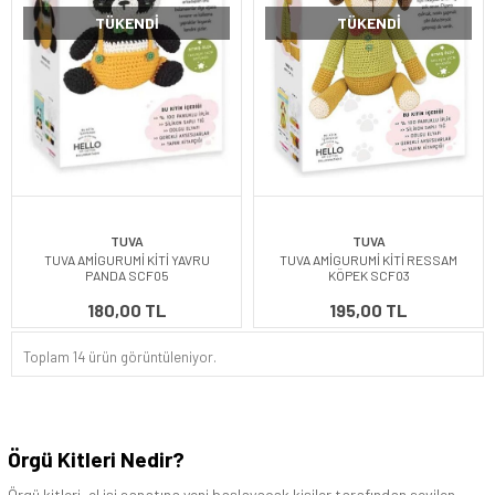
TÜKENDI
TÜKENDI
TUVA
TUVA
TUVA AMİGURUMİ KİTİ YAVRU
TUVA AMİGURUMİ KİTİ RESSAM
PANDA SCF05
KÖPEK SCF03
180,00 TL
195,00 TL
Toplam 14 ürün görüntüleniyor.
Örgü Kitleri Nedir?
Örgü kitleri, el işi sanatına yeni başlayacak kişiler tarafından sevilen