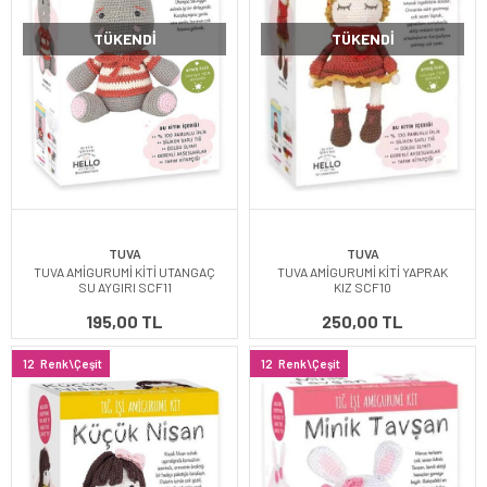
TÜKENDI
TÜKENDI
TUVA
TUVA
TUVA AMİGURUMİ KİTİ UTANGAÇ
TUVA AMİGURUMİ KİTİ YAPRAK
SU AYGIRI SCF11
KIZ SCF10
195,00 TL
250,00 TL
12
Renk\Çeşit
12
Renk\Çeşit