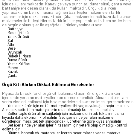
için de kullanılmaktadır. Kanaviçe veya punchlar, duvar süsü, çanta veya
battaniyelere desen olarak da kullanılmaktadır. Örgü kiti alırken
yapılacak ürün belli olmasına rağmen bazı kişiler malzemeleri farklı
tasarımlar için de kullanmaktadır. Çıkan malzemeler hali hazırda bulunan
malzemeler ile birleştirilerek farklı ürünler yapılmaktadır. Hem setler hem
de özgün dokunuşlar ile aşağıdaki ürünler yapılmaktadır.
Battaniye
Masa Örtüsü
Yatak Örtüsü
Şal
Atkı
Bere
Oyuncak
Bebek Hırkası
Duvar Süsü
Yastık Kılıfları
Panço
Kazak
Çanta
Örgü Kiti Alırken Dikkat Edilmesi Gerekenler
Piyasada birçok farklı örgü kiti bulunmaktadır. Bir örgü kiti alırken
içerisinde yer alan materyaller son derece önemlidir. Alınan setten tam
verim elde edilebilmesi için bazı maddelere dikkat edilmesi gerekmektedir.
Yapılacak ürün için ne tür materyallere ihtiyaç duyulduğu araştırılmalıdır.
Alınacak sette tüm materyallerin olup olmadığı kontrol edilmelidir.
Setler toplu ürün alımı sağladığı için malzemelerin tek tek alınmasına
kıyasla daha ekonomik olmalıdır. Set içerisinde yer alan malzemenin
ücretlendirilmesi, tek tek alındığındaki ücretlerine göre kıyaslanmalıdır.
Set içerisinde yer alan iplerin, tasarım için yeterli olup olmadığı kontrol
edilmelidir.
Düğme, boncuk vb. materyaller içeren tasarımlarda yedek materyal