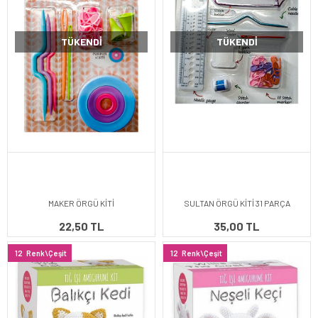
TÜKENDI
TÜKENDI
MAKER ÖRGÜ KİTİ
SULTAN ÖRGÜ KİTİ 31 PARÇA
22,50 TL
35,00 TL
12
Renk\Çeşit
12
Renk\Çeşit