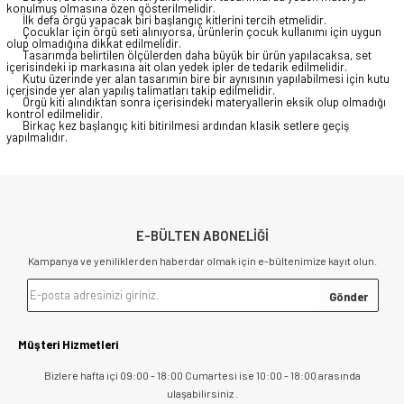
konulmuş olmasına özen gösterilmelidir.
İlk defa örgü yapacak biri başlangıç kitlerini tercih etmelidir.
Çocuklar için örgü seti alınıyorsa, ürünlerin çocuk kullanımı için uygun
olup olmadığına dikkat edilmelidir.
Tasarımda belirtilen ölçülerden daha büyük bir ürün yapılacaksa, set
içerisindeki ip markasına ait olan yedek ipler de tedarik edilmelidir.
Kutu üzerinde yer alan tasarımın bire bir aynısının yapılabilmesi için kutu
içerisinde yer alan yapılış talimatları takip edilmelidir.
Örgü kiti alındıktan sonra içerisindeki materyallerin eksik olup olmadığı
kontrol edilmelidir.
Birkaç kez başlangıç kiti bitirilmesi ardından klasik setlere geçiş
yapılmalıdır.
E-BÜLTEN ABONELİĞİ
Kampanya ve yeniliklerden haberdar olmak için e-bültenimize kayıt olun.
Müşteri Hizmetleri
Bizlere hafta içi 09:00 - 18:00 Cumartesi ise 10:00 - 18:00 arasında
ulaşabilirsiniz .