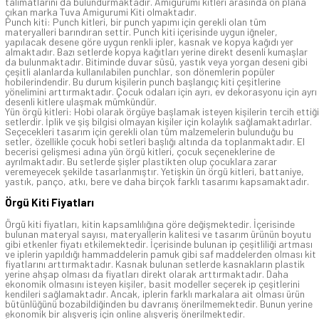
talimatlarını da bulundurmaktadır. Amigurumi kitleri arasında ön plana
çıkan marka Tuva Amigurumi Kiti olmaktadır.
Punch kiti: Punch kitleri, bir punch yapımı için gerekli olan tüm
materyalleri barındıran settir. Punch kiti içerisinde uygun iğneler,
yapılacak desene göre uygun renkli ipler, kasnak ve kopya kağıdı yer
almaktadır. Bazı setlerde kopya kağıtları yerine direkt desenli kumaşlar
da bulunmaktadır. Bitiminde duvar süsü, yastık veya yorgan deseni gibi
çeşitli alanlarda kullanılabilen punchlar, son dönemlerin popüler
hobilerindendir. Bu durum kişilerin punch başlangıç kiti çeşitlerine
yönelimini arttırmaktadır. Çocuk odaları için ayrı, ev dekorasyonu için ayrı
desenli kitlere ulaşmak mümkündür.
Yün örgü kitleri: Hobi olarak örgüye başlamak isteyen kişilerin tercih ettiği
setlerdir. İplik ve şiş bilgisi olmayan kişiler için kolaylık sağlamaktadırlar.
Seçecekleri tasarım için gerekli olan tüm malzemelerin bulunduğu bu
setler, özellikle çocuk hobi setleri başlığı altında da toplanmaktadır. El
becerisi gelişmesi adına yün örgü kitleri, çocuk seçeneklerine de
ayrılmaktadır. Bu setlerde şişler plastikten olup çocuklara zarar
veremeyecek şekilde tasarlanmıştır. Yetişkin ün örgü kitleri, battaniye,
yastık, panço, atkı, bere ve daha birçok farklı tasarımı kapsamaktadır.
Örgü Kiti Fiyatları
Örgü kiti fiyatları, kitin kapsamlılığına göre değişmektedir. İçerisinde
bulunan materyal sayısı, materyallerin kalitesi ve tasarım ürünün boyutu
gibi etkenler fiyatı etkilemektedir. İçerisinde bulunan ip çeşitliliği artması
ve iplerin yapıldığı hammaddelerin pamuk gibi saf maddelerden olması kit
fiyatlarını arttırmaktadır. Kasnak bulunan setlerde kasnakların plastik
yerine ahşap olması da fiyatları direkt olarak arttırmaktadır. Daha
ekonomik olmasını isteyen kişiler, basit modeller seçerek ip çeşitlerini
kendileri sağlamaktadır. Ancak, iplerin farklı markalara ait olması ürün
bütünlüğünü bozabildiğinden bu davranış önerilmemektedir. Bunun yerine
ekonomik bir alışveriş için online alışveriş önerilmektedir.