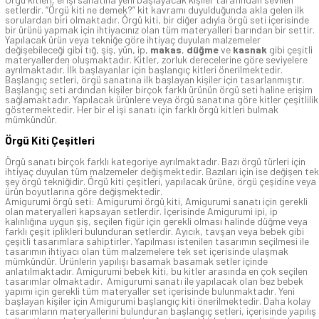
setlerdir. “Örgü kiti ne demek?” kit kavramı duyulduğunda akla gelen ilk
sorulardan biri olmaktadır. Örgü kiti, bir diğer adıyla örgü seti içerisinde
bir ürünü yapmak için ihtiyacınız olan tüm materyalleri barından bir settir.
Yapılacak ürün veya tekniğe göre ihtiyaç duyulan malzemeler
değişebileceği gibi tığ, şiş, yün, ip,
makas
,
düğme
ve
kasnak
gibi çeşitli
materyallerden oluşmaktadır. Kitler, zorluk derecelerine göre seviyelere
ayrılmaktadır. İlk başlayanlar için başlangıç kitleri önerilmektedir.
Başlangıç setleri, örgü sanatına ilk başlayan kişiler için tasarlanmıştır.
Başlangıç seti ardından kişiler birçok farklı ürünün örgü seti haline erişim
sağlamaktadır. Yapılacak ürünlere veya örgü sanatına göre kitler çeşitlilik
göstermektedir. Her bir el işi sanatı için farklı örgü kitleri bulmak
mümkündür.
Örgü Kiti Çeşitleri
Örgü sanatı birçok farklı kategoriye ayrılmaktadır. Bazı örgü türleri için
ihtiyaç duyulan tüm malzemeler değişmektedir. Bazıları için ise değişen tek
şey örgü tekniğidir. Örgü kiti çeşitleri, yapılacak ürüne, örgü çeşidine veya
ürün boyutlarına göre değişmektedir.
Amigurumi örgü seti: Amigurumi örgü kiti, Amigurumi sanatı için gerekli
olan materyalleri kapsayan setlerdir. İçerisinde Amigurumi ipi, ip
kalınlığına uygun şiş, seçilen figür için gerekli olması halinde düğme veya
farklı çeşit iplikleri bulunduran setlerdir. Ayıcık, tavşan veya bebek gibi
çeşitli tasarımlara sahiptirler. Yapılması istenilen tasarımın seçilmesi ile
tasarımın ihtiyacı olan tüm malzemelere tek set içerisinde ulaşmak
mümkündür. Ürünlerin yapılışı basamak basamak setler içinde
anlatılmaktadır. Amigurumi bebek kiti, bu kitler arasında en çok seçilen
tasarımlar olmaktadır. Amigurumi sanatı ile yapılacak olan bez bebek
yapımı için gerekli tüm materyaller set içerisinde bulunmaktadır. Yeni
başlayan kişiler için Amigurumi başlangıç kiti önerilmektedir. Daha kolay
tasarımların materyallerini bulunduran başlangıç setleri, içerisinde yapılış