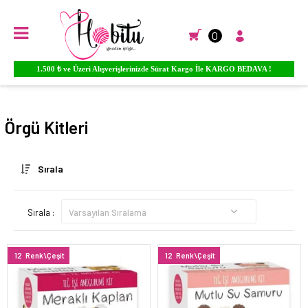
0
1.500 ₺ ve Üzeri Alışverişlerinizde Sürat Kargo İle KARGO BEDAVA !
Anasayfa
EL ÖRGÜ İPLİKLERİ
ÖRGÜ KİTLERİ
Örgü Kitleri
Sırala
Sırala :
12
Renk\Çeşit
12
Renk\Çeşit