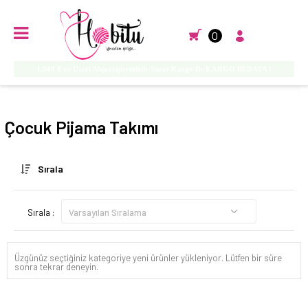
0
1.500 ₺ ve Üzeri Alışverişlerinizde Sürat Kargo İle KARGO BEDAVA !
Anasayfa
İÇ GİYİM
PİJAMALAR
ÇOCUK
Çocuk Pijama Takımı
Sırala
Sırala :
Üzgünüz seçtiğiniz kategoriye yeni ürünler yükleniyor. Lütfen bir süre
sonra tekrar deneyin.