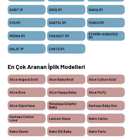
KAĞIT İP
DİKİŞ İPİ
NAKIŞ İPİ
OYA İPİ
DANTEL İPİ
PUNCH İPİ
ETAMİN-KANAVİÇE
MİSİNA İPİ
PARAŞÜT İPİ
İPİ
HALAT İP
ÇANTA İPİ
En Çok Aranan İplik Modelleri
Alize Angora Gold
Alize Baby Best
Alize Cotton Gold
Alize Diva
Alize Happy Baby
Alize Puffy
Himalaya Dolphin
Alize Süperlana
Kartopu Baby One
Baby
Kartopu Cotton
Lanoso Alara
Nako Calico
Love
Nako Denim
Nako Elit Baby
Nako Paris