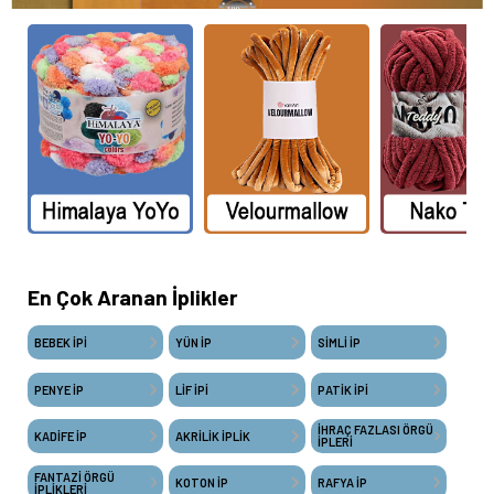
En Çok Aranan İplikler
BEBEK İPİ
YÜN İP
SİMLİ İP
PENYE İP
LİF İPİ
PATİK İPİ
İHRAÇ FAZLASI ÖRGÜ
KADİFE İP
AKRİLİK İPLİK
İPLERİ
FANTAZİ ÖRGÜ
KOTON İP
RAFYA İP
İPLİKLERİ