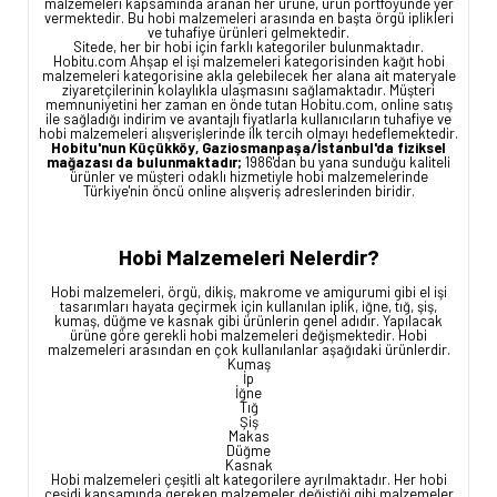
malzemeleri kapsamında aranan her ürüne, ürün portföyünde yer
vermektedir. Bu hobi malzemeleri arasında en başta örgü iplikleri
ve tuhafiye ürünleri gelmektedir.
Sitede, her bir hobi için farklı kategoriler bulunmaktadır.
Hobitu.com Ahşap el işi malzemeleri kategorisinden kağıt hobi
malzemeleri kategorisine akla gelebilecek her alana ait materyale
ziyaretçilerinin kolaylıkla ulaşmasını sağlamaktadır. Müşteri
memnuniyetini her zaman en önde tutan Hobitu.com, online satış
ile sağladığı indirim ve avantajlı fiyatlarla kullanıcıların tuhafiye ve
hobi malzemeleri alışverişlerinde ilk tercih olmayı hedeflemektedir.
Hobitu'nun Küçükköy, Gaziosmanpaşa/İstanbul'da fiziksel
mağazası da bulunmaktadır;
1986'dan bu yana sunduğu kaliteli
ürünler ve müşteri odaklı hizmetiyle hobi malzemelerinde
Türkiye'nin öncü online alışveriş adreslerinden biridir.
Hobi Malzemeleri Nelerdir?
Hobi malzemeleri, örgü, dikiş, makrome ve amigurumi gibi el işi
tasarımları hayata geçirmek için kullanılan iplik, iğne, tığ, şiş,
kumaş, düğme ve kasnak gibi ürünlerin genel adıdır. Yapılacak
ürüne göre gerekli hobi malzemeleri değişmektedir. Hobi
malzemeleri arasından en çok kullanılanlar aşağıdaki ürünlerdir.
Kumaş
İp
İğne
Tığ
Şiş
Makas
Düğme
Kasnak
Hobi malzemeleri çeşitli alt kategorilere ayrılmaktadır. Her hobi
çeşidi kapsamında gereken malzemeler değiştiği gibi malzemeler