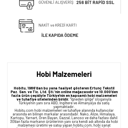
GÜVENLİ ALIŞVERİŞ
256 BİT RAPİD SSL
NAKİT ve KREDİ KARTI
İLE KAPIDA ÖDEME
Hobi Malzemeleri
Hobitu, 1986'dan bu yana faaliyet gösteren Ertunç Tekstil
Paz. San. ve Tic. Ltd. Şti.'nin online mağazasıdır ve 10.000'den
fazla ürün çeşidiyle Türkiye'nin en kapsamlı hobi malzemeleri
ve tuhafiye sitelerinden biridir.
"İğneden ipliğe" sloganıyla
Türkiye'nin yanı sıra ABD, İngiltere ve Almanya'ya da satış
yapmaktadır.
Hobitu.com hobi malzemeleri ve tuhafiye alanında kullanıcılar
arasında en bilinen markalar arasındadır. Nako, Alize, Himalaya,
Kartopu, Yarnart, Ören Bayan, Gazzal, Lanoso ve daha fazlası dahil
30'dan fazla markanın ürünlerinin yanı sıra kendi adı altında da hobi
malzemesi üretimi ve satışı yapan hobitu.com, hobi sanat