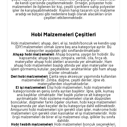
de kendi içerisinde çeşitlenmektedir. Örneğin, polyester hobi
malzemeleri ile ilgilenen bir kişi, çeşitli içeriklere sahip polyester
ipler ile karşılaşabilmektedir. Kişinin hangi tasarım için malzeme
aradığı ve bütçesi gibi nedenlere bağlı olarak alacakları ürün
çeşitleri etkilenmektedir.
Hobi Malzemeleri Çeşitleri
Hobi malzemeleri; ahşap, deri, el işi, tesbih/boncuk ve kendin-yap
(DIY) malzemeleri olmak üzere beş ana kategoriye ayrılır. Bu
kategoriler aşağıdaki gibi sınıflandırılmaktadır.
Ahşap hobi malzemeleri
: Ahşap boyama, yaygın bir hobidir. Bu
kapsamda; ahşap boyası, zımpara, vernik, cila, fırça vb.
materyaller ahşap hobi aletleri arasında yer almaktadır. Ham
ahşap hobi malzemeleri başlığı altında yer alan materyaller ise
işlem görmemiş kutular, peçetelikler, anahtarlıklar gibi ham ahşap
ürünler olmaktadır.
Deri hobi malzemeleri
: Çanta veya aksesuar yapımında kullanılan
malzemelerdir. Zımba, düğme, çeşitli deriler, iğne vb.
materyallerden oluşmaktadırlar.
El işi malzemeleri
: Elişi hobi malzemeleri, hobi malzemeleri
kategorisinde en geniş sınıfa ayrılan başlıktır. İğne, iplik, kumaş
ana başlıklar olmaktadır. Her başlık yüzlerce alt kategoriye
ayrılmaktadır. Hobi süsleme malzemeleri olarak düşünülen
boncuklar, düğmeler farklı öğeler olurken, hobi keçe malzemeleri
kapsamında yer alan keçeler de bu kategoriye dahil edilmektedir.
Amigurumi hobi malzemeleri için gerekli olan ipler, makrome hobi
malzemeleri için gerekli olan kasnaklar el işi malzemeleridir. Hobi
örgü malzemeleri de birer el işi malzemesi olup, iplikler bu sınıfa
dahildir.
Hobi tesbih malzemeleri
: Hobi malzemeleri boncuk seçenekleri,