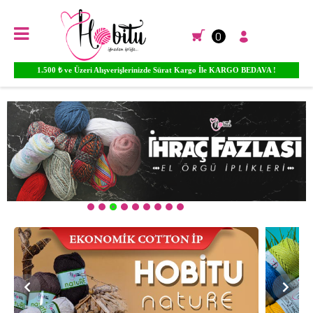
0
1.500 ₺ ve Üzeri Alışverişlerinizde Sürat Kargo İle KARGO BEDAVA !