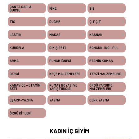
ÇANTA SAPI &
İĞNE
ŞİŞ
BURSU
TIĞ
DÜĞME
ÇIT ÇIT
LASTİK
MAKAS
KASNAK
KURDELA
DİKİŞ SETİ
BONCUK-İNCİ-PUL
ARMA
PUNCH İĞNESİ
ETAMİN KUMAŞ
DERGİ
KEÇE MALZEMELERİ
TERZİ MALZEMELERİ
KANAVİÇE - ETAMİN
KUMAŞ BOYASI VE
ÖRGÜ YARDIMCI
SETİ
YAPIŞTIRICISI
MALZEMELERİ
EŞARP-YAZMA
YAZMA
CENK YAZMA
ÖRGÜ KİTLERİ
KADIN İÇ GİYİM