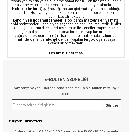
tesbih yapımında ya da süsleme sanatında kullanılmaktadır. Tesbih
malzemeleri arasında boncuklar ve misina ipler yer almaktadır.
Hobi el aletleri
: Şiş, iğne, tığ, makas gibi materyallerin ait olduğu
sınıftır. Hobi atölyesi malzemeleri arasında hobi el aletleri
demirbaş olmaktadır.
Kendin yap hobi malzemeleri
: Hobi çanta malzemeleri ve metal
hobi malzemeleri kendin yap seçeneğine dahil edilmektedir. Kişiler
kendi çantalarını diledikleri tasarımlar ile kendileri yapmaktadır.
Çanta dışında alınan materyallere göre yapılan ürünler
değişebilmektedir. Örneğin, bambu hobi malzemeleri alınması
halinde kişiler bambu ipliklerden yapılan birçok kıyafet veya
aksesuar örmektedir.
Devamını Göster >>
E-BÜLTEN ABONELİĞİ
Kampanya ve yeniliklerden haberdar olmak için e-bültenimize kayıt
olun.
Müşteri Hizmetleri
Bizlere hafta içi 09:00 - 18:00 Cumartesi ise 10:00 - 18:00 arasında