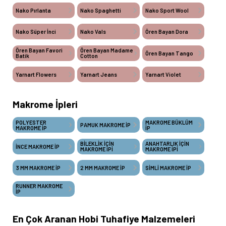
Nako Pırlanta
Nako Spaghetti
Nako Sport Wool
Nako Süper İnci
Nako Vals
Ören Bayan Dora
Ören Bayan Favori
Ören Bayan Madame
Ören Bayan Tango
Batik
Cotton
Yarnart Flowers
Yarnart Jeans
Yarnart Violet
Makrome İpleri
POLYESTER
MAKROME BÜKLÜM
PAMUK MAKROME İP
MAKROME İP
İP
BİLEKLİK İÇİN
ANAHTARLIK İÇİN
İNCE MAKROME İP
MAKROME İPİ
MAKROME İPİ
3 MM MAKROME İP
2 MM MAKROME İP
SİMLİ MAKROME İP
RUNNER MAKROME
İP
En Çok Aranan Hobi Tuhafiye Malzemeleri