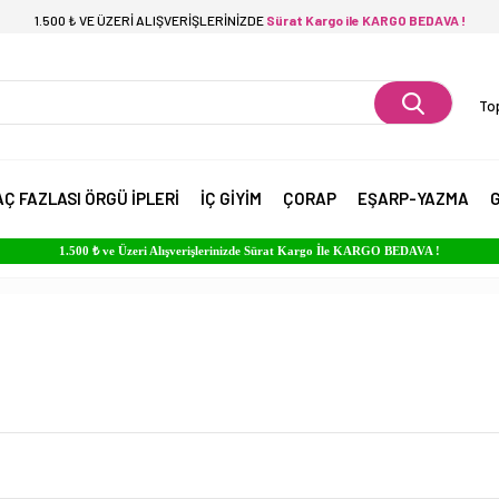
1.500 ₺ VE ÜZERİ ALIŞVERİŞLERİNİZDE
Sürat Kargo ile KARGO BEDAVA !
Top
AÇ FAZLASI ÖRGÜ İPLERİ
İÇ GİYİM
ÇORAP
EŞARP-YAZMA
G
1.500 ₺ ve Üzeri Alışverişlerinizde Sürat Kargo İle KARGO BEDAVA !