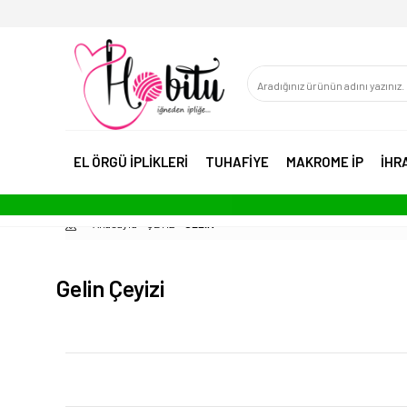
EL ÖRGÜ İPLİKLERİ
TUHAFİYE
MAKROME İP
İHR
Anasayfa
ÇEYİZ
GELİN
Gelin Çeyizi