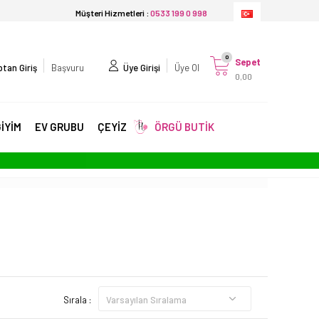
Müşteri Hizmetleri :
0533 199 0 998
0
Sepet
tan Giriş
Başvuru
Üye Girişi
Üye Ol
0,00
İYİM
EV GRUBU
ÇEYİZ
ÖRGÜ BUTİK
Sırala :