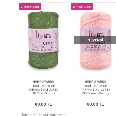
2
Renk\Çeşit
2
Renk\Çeşit
TÜKENDI
HOBİTU YARNS
HOBİTU YARNS
HOBİTU BÜKLÜM
HOBİTU BÜKLÜM
TARAMA SİMLİ LUREX
TARAMA SİMLİ LUREX
187 Yeşil-Gümüş
195 Somon-Gümüş
80,00 TL
80,00 TL
Toplam 2 ürün görüntüleniyor.