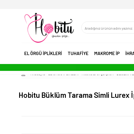
EL ÖRGÜ İPLİKLERİ
TUHAFİYE
MAKROME İP
İHR
Anasayfa
EL ÖRGÜ İPLİKLERİ
Hobitu El Örgü İpleri
Büklüm Ta
Hobitu Büklüm Tarama Simli Lurex İ