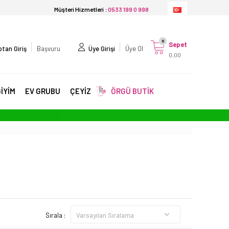
Müşteri Hizmetleri :
0533 199 0 998
0
Sepet
tan Giriş
Başvuru
Üye Girişi
Üye Ol
0,00
İYİM
EV GRUBU
ÇEYİZ
ÖRGÜ BUTİK
Sırala :