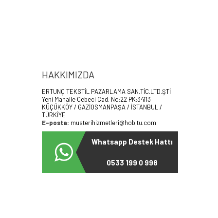
HAKKIMIZDA
ERTUNÇ TEKSTİL PAZARLAMA SAN.TİC.LTD.ŞTİ
Yeni Mahalle Cebeci Cad. No:22 PK:34113
KÜÇÜKKÖY / GAZİOSMANPAŞA / İSTANBUL /
TÜRKİYE
E-posta:
musterihizmetleri@hobitu.com
Whatsapp Destek Hattı
0533 199 0 998