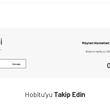
İ
Müşteri Hizmetleri
e-
Bizlere hafta içi 0
0
Hobitu'yu
Takip Edin