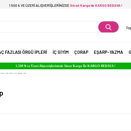
1.500 ₺ VE ÜZERİ ALIŞVERİŞLERİNİZDE
Sürat Kargo ile KARGO BEDAVA !
Top
AÇ FAZLASI ÖRGÜ İPLERİ
İÇ GİYİM
ÇORAP
EŞARP-YAZMA
G
1.500 ₺ ve Üzeri Alışverişlerinizde Sürat Kargo İle KARGO BEDAVA !
rama Simli Lurex
p