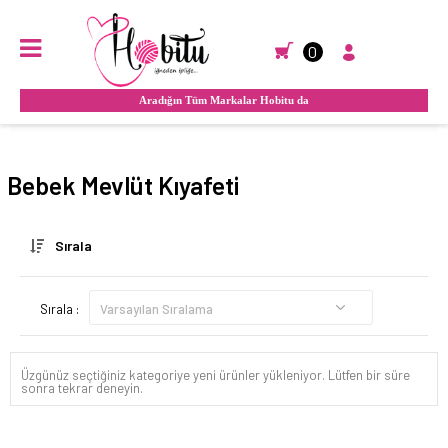
0
1.500 ₺ ve Üzeri Alışverişlerinizde Sürat Kargo İle KARGO BEDAVA !
Anasayfa
GİYİM
BEBE GİYİM
MEVLÜT TAKIMLARI
Bebek Mevlüt Kıyafeti
Sırala
Sırala :
Üzgünüz seçtiğiniz kategoriye yeni ürünler yükleniyor. Lütfen bir süre
sonra tekrar deneyin.