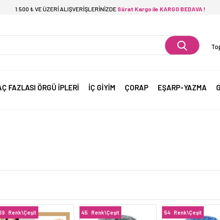
1.500 ₺ VE ÜZERİ ALIŞVERİŞLERİNİZDE
Sürat Kargo ile KARGO BEDAVA !
Top
AÇ FAZLASI ÖRGÜ İPLERİ
İÇ GİYİM
ÇORAP
EŞARP-YAZMA
G
69
Renk\Çeşit
45
Renk\Çeşit
54
Renk\Çeşit