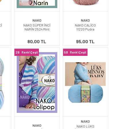
NAKO
NAKO
Cİ
NAKO SÜPER İNCİ
NAKO CALİCO
NARİN 2524 Mint
11220 Pudra
80,00 TL
95,00 TL
28
Renk\Çeşit
58
Renk\Çeşit
NAKO
NAKO
NAKO LÜKS