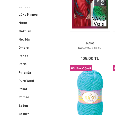
Lolipop
Lüks Minnoş
Moon
Nakolen
Neptün
NAKO
Ombre
NAKO VALS 85801
Panda
105,00 TL
Paris
80
Renk\Çeşit
Pırlanta
Pure Wool
Rekor
Romeo
Saten
Satürn