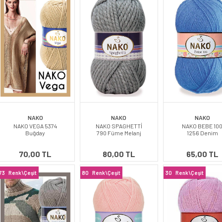
NAKO
NAKO
NAKO
NAKO VEGA 5374
NAKO SPAGHETTİ
NAKO BEBE 10
Buğday
790 Füme Melanj
1256 Denim
70,00 TL
80,00 TL
65,00 TL
73
Renk\Çeşit
80
Renk\Çeşit
30
Renk\Çeşit