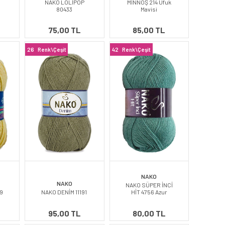
NAKO LOLİPOP
MİNNOŞ 214 Ufuk
80433
Mavisi
75,00 TL
85,00 TL
26
Renk\Çeşit
42
Renk\Çeşit
NAKO
NAKO
NAKO SÜPER İNCİ
99
NAKO DENİM 11191
HİT 4756 Azur
95,00 TL
80,00 TL