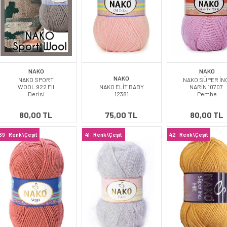
NAKO
NAKO
NAKO
NAKO SPORT
NAKO SÜPER İN
WOOL 922 Fil
NAKO ELİT BABY
NARİN 10707
Derisi
12381
Pembe
80,00 TL
75,00 TL
80,00 TL
69
Renk\Çeşit
41
Renk\Çeşit
42
Renk\Çeşit