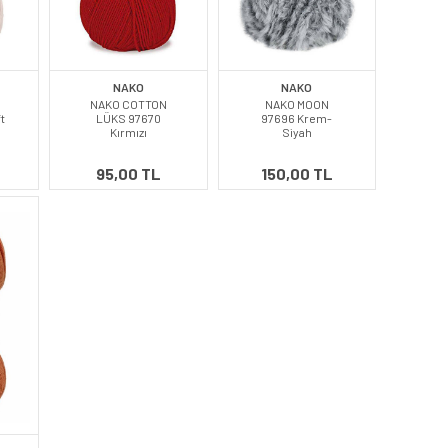
NAKO
NAKO
NAKO COTTON
NAKO MOON
t
LÜKS 97670
97696 Krem-
Kırmızı
Siyah
95,00 TL
150,00 TL