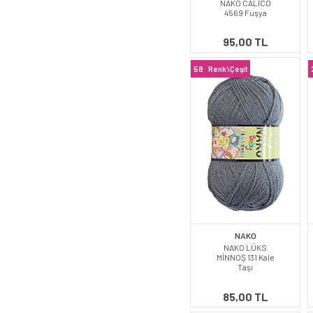
NAKO CALİCO
4569 Fuşya
95,00 TL
58
Renk\Çeşit
NAKO
NAKO LÜKS
MİNNOŞ 131 Kale
Taşı
85,00 TL