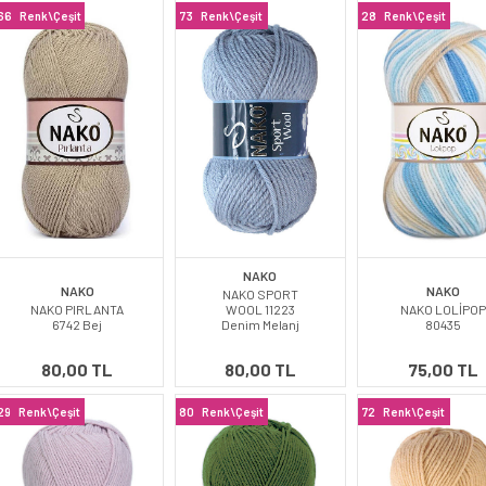
66
Renk\Çeşit
73
Renk\Çeşit
28
Renk\Çeşit
NAKO
NAKO
NAKO
NAKO SPORT
NAKO PIRLANTA
WOOL 11223
NAKO LOLİPOP
6742 Bej
Denim Melanj
80435
80,00 TL
80,00 TL
75,00 TL
29
Renk\Çeşit
80
Renk\Çeşit
72
Renk\Çeşit