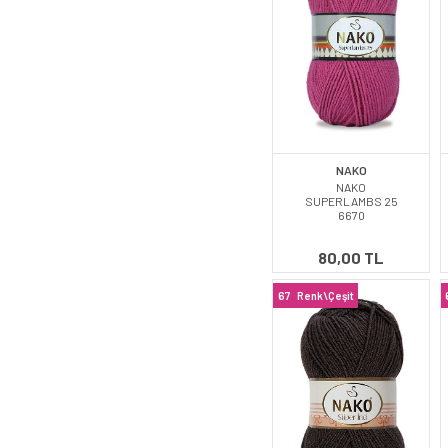
NAKO
NAKO
SUPERLAMBS 25
6670
80,00 TL
67
Renk\Çeşit