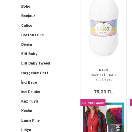
Boho
Bonjour
Calico
Cotton Lüks
Denim
Elit Baby
Elit Baby Tweed
NAKO
Hoşgeldin Soft
NAKO ELİT BABY
208 Beyaz
İnci Bebe
75,00 TL
İnci Deluks
Kaz Tüyü
50
Renk\Çeşit
Keche
Lame Fine
Lidya