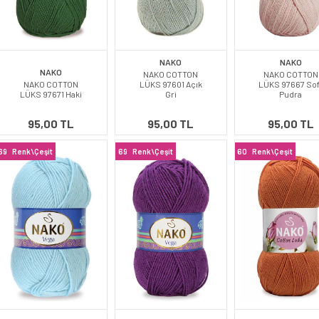
NAKO
NAKO
NAKO
NAKO COTTON
NAKO COTTON
NAKO COTTON
LÜKS 97601 Açık
LÜKS 97667 Sof
LÜKS 97671 Haki
Gri
Pudra
95,00 TL
95,00 TL
95,00 TL
69
Renk\Çeşit
69
Renk\Çeşit
60
Renk\Çeşit