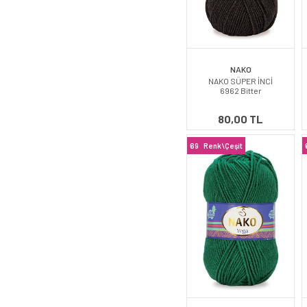
NAKO
NAKO SÜPER İNCİ
6962 Bitter
80,00 TL
69
Renk\Çeşit