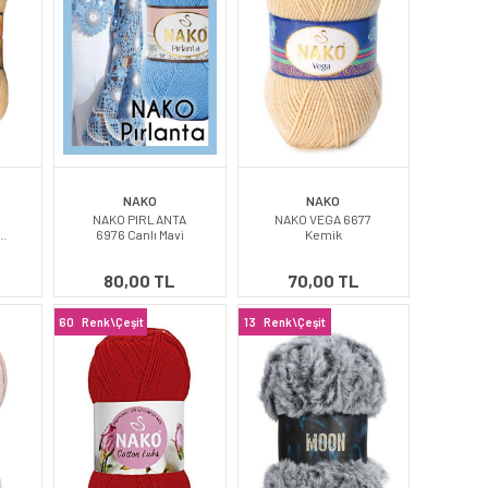
NAKO
NAKO
NAKO PIRLANTA
NAKO VEGA 6677
6976 Canlı Mavi
Kemik
80,00 TL
70,00 TL
60
Renk\Çeşit
13
Renk\Çeşit