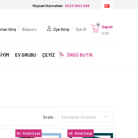
Müşteri Hizmetleri :
0533 199 0 998
0
Sepet
tan Giriş
Başvuru
Üye Girişi
Üye Ol
0,00
İYİM
EV GRUBU
ÇEYİZ
ÖRGÜ BUTİK
Sırala :
54
Renk\Çeşit
45
Renk\Çeşit