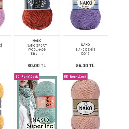
NAKO
NAKO
Cİ
NAKO SPORT
WOOL 4409
NAKO DENİM
Kiremit
10049
80,00 TL
95,00 TL
30
Renk\Çeşit
55
Renk\Çeşit