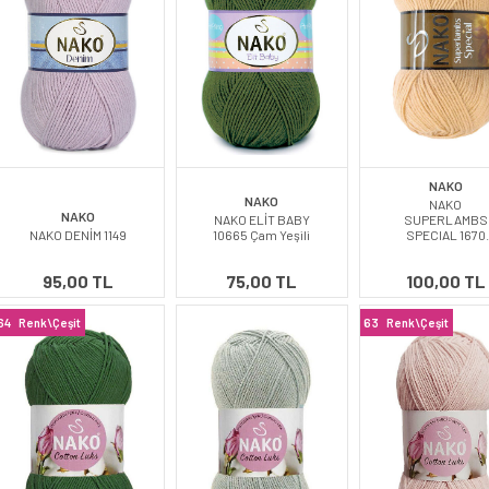
NAKO
NAKO
NAKO
NAKO
NAKO ELİT BABY
SUPERLAMBS
NAKO DENİM 1149
10665 Çam Yeşili
SPECIAL 1670
Nohut
95,00 TL
75,00 TL
100,00 TL
64
Renk\Çeşit
63
Renk\Çeşit