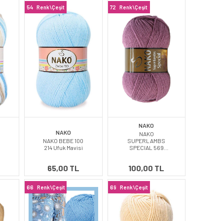
54
Renk\Çeşit
72
Renk\Çeşit
NAKO
NAKO
NAKO
NAKO BEBE 100
SUPERLAMBS
214 Ufuk Mavisi
SPECIAL 569
Koyu Gülkurusu
65,00 TL
100,00 TL
66
Renk\Çeşit
69
Renk\Çeşit