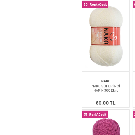
30
Renk\Çeşit
NAKO
NAKO SÜPER İNCİ
NARİN 300 Ekru
80,00 TL
31
Renk\Çeşit