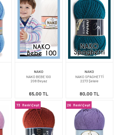
NAKO
NAKO
0
NAKO BEBE 100
NAKO SPAGHETTİ
208 Beyaz
2273 Şelale
65,00 TL
80,00 TL
73
Renk\Çeşit
26
Renk\Çeşit