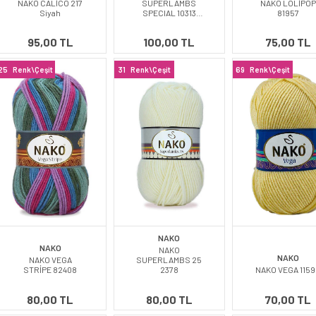
NAKO CALİCO 217
SUPERLAMBS
NAKO LOLİPOP
Siyah
SPECIAL 10313
81957
Mercan
95,00 TL
100,00 TL
75,00 TL
25
Renk\Çeşit
31
Renk\Çeşit
69
Renk\Çeşit
NAKO
NAKO
NAKO
NAKO
NAKO VEGA
SUPERLAMBS 25
STRİPE 82408
2378
NAKO VEGA 115
80,00 TL
80,00 TL
70,00 TL