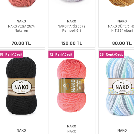
NAKO
NAKO
NAKO
NAKO VEGA 2574
NAKO PARİS 3079
NAKO SÜPER İN
Makaron
Pembeli Gri
HİT 294 Altuni
70,00 TL
120,00 TL
80,00 TL
55
Renk\Çeşit
72
Renk\Çeşit
28
Renk\Çeşit
NAKO
NAKO
NAKO
NAKO