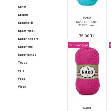
Şenet
Solare
NAKO
NAKO ELİT BABY
Spaghetti
3323 Turkuaz
Sport Wool
75,00 TL
Süper Angora
55
Renk\Çeşit
Süper İnci
Superlambs
Teddy
Vals
Vega
Vizon
NAKO