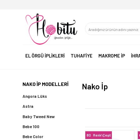
EL ÖRGÜ İPLİKLERİ
TUHAFİYE
MAKROME İP
İHR
NAKO İP MODELLERI
Nako İp
Angora Lüks
Astra
Baby Tweed New
Bebe 100
80
Renk\Çeşit
Bebe Color