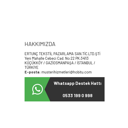
HAKKIMIZDA
ERTUNÇ TEKSTİL PAZARLAMA SAN.TİC.LTD.ŞTİ
Yeni Mahalle Cebeci Cad. No:22 PK:34113
KÜÇÜKKÖY / GAZİOSMANPAŞA / İSTANBUL /
TÜRKİYE
E-posta:
musterihizmetleri@hobitu.com
Whatsapp Destek Hattı
0533 199 0 998