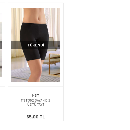
TÜKENDI
MST
MST 352 BAYAN DİZ
ÜSTÜ TAYT
65,00 TL