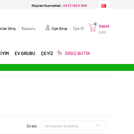
Müşteri Hizmetleri :
0533 199 0 998
0
Sepet
tan Giriş
Başvuru
Üye Girişi
Üye Ol
0,00
İYİM
EV GRUBU
ÇEYİZ
ÖRGÜ BUTİK
Sırala :