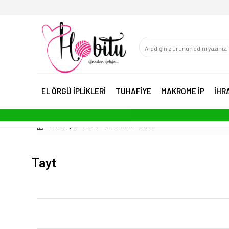
EL ÖRGÜ İPLİKLERİ
TUHAFİYE
MAKROME İP
İHR
Anasayfa
GİYİM
KADIN GİYİM
TAYT
Tayt