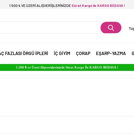
1.500 ₺ VE ÜZERİ ALIŞVERİŞLERİNİZDE
Sürat Kargo ile KARGO BEDAVA !
Top
AÇ FAZLASI ÖRGÜ İPLERİ
İÇ GİYİM
ÇORAP
EŞARP-YAZMA
G
1.500 ₺ ve Üzeri Alışverişlerinizde Sürat Kargo İle KARGO BEDAVA !