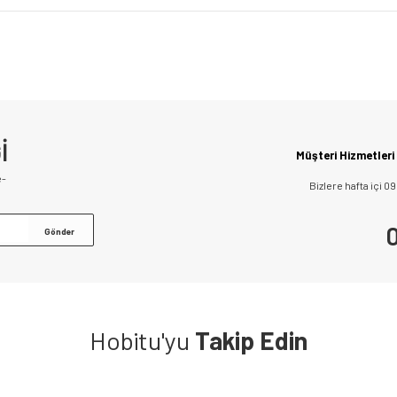
İ
Müşteri Hizmetleri
e-
Bizlere hafta içi 0
0
Hobitu'yu
Takip Edin