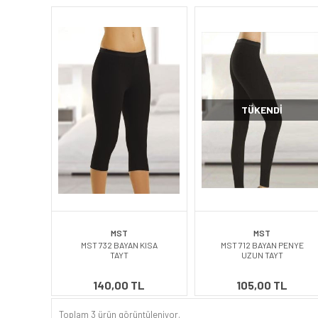
TÜKENDI
MST
MST
MST 732 BAYAN KISA
MST 712 BAYAN PENYE
TAYT
UZUN TAYT
140,00 TL
105,00 TL
Toplam 3 ürün görüntüleniyor.