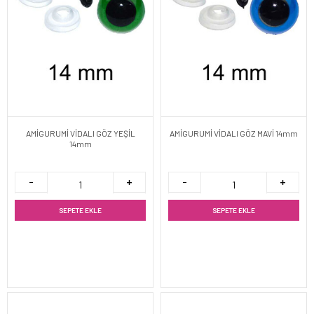
AMİGURUMİ VİDALI GÖZ YEŞİL
AMİGURUMİ VİDALI GÖZ MAVİ 14mm
14mm
SEPETE EKLE
SEPETE EKLE