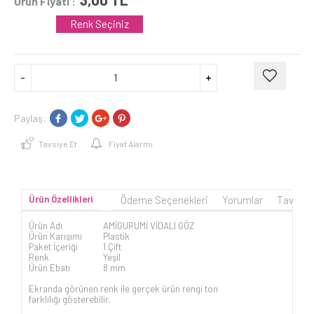
Ürün Fiyatı :
Renk Seçiniz
Paylaş:
Tavsiye Et
Fiyat Alarmı
Ürün Özellikleri
Ödeme Seçenekleri
Yorumlar
Tavsiye
Ürün Adı
AMİGURUMİ VİDALI GÖZ
Ürün Karışımı
Plastik
Paket İçeriği
1 Çift
Renk
Yeşil
Ürün Ebatı
8 mm
Ekranda görünen renk ile gerçek ürün rengi ton
farklılığı gösterebilir.