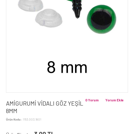
0 Yorum
Yorum Ekle
AMİGURUMİ VİDALI GÖZ YEŞİL
8MM
Ürün Kodu :
1153.003.1801
3,00
TL