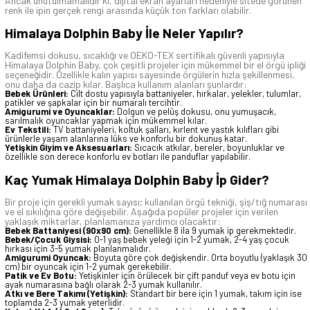
Ancak unutulmamalıdır ki, dijital ekran ayarları nedeniyle sitede görünen
renk ile ipin gerçek rengi arasında küçük ton farkları olabilir.
Himalaya Dolphin Baby İle Neler Yapılır?
Kadifemsi dokusu, sıcaklığı ve OEKO-TEX sertifikalı güvenli yapısıyla
Himalaya Dolphin Baby, çok çeşitli projeler için mükemmel bir el örgü ipliği
seçeneğidir. Özellikle kalın yapısı sayesinde örgülerin hızla şekillenmesi,
onu daha da cazip kılar. Başlıca kullanım alanları şunlardır:
Bebek Ürünleri:
Cilt dostu yapısıyla battaniyeler, hırkalar, yelekler, tulumlar,
patikler ve şapkalar için bir numaralı tercihtir.
Amigurumi ve Oyuncaklar:
Dolgun ve pelüş dokusu, onu yumuşacık,
sarılmalık oyuncaklar yapmak için mükemmel kılar.
Ev Tekstili:
TV battaniyeleri, koltuk şalları, kırlent ve yastık kılıfları gibi
ürünlerle yaşam alanlarına lüks ve konforlu bir dokunuş katar.
Yetişkin Giyim ve Aksesuarları:
Sıcacık atkılar, bereler, boyunluklar ve
özellikle son derece konforlu ev botları ile panduflar yapılabilir.
Kaç Yumak Himalaya Dolphin Baby İp Gider?
Bir proje için gerekli yumak sayısı; kullanılan örgü tekniği, şiş/tığ numarası
ve el sıkılığına göre değişebilir. Aşağıda popüler projeler için verilen
yaklaşık miktarlar, planlamanıza yardımcı olacaktır:
Bebek Battaniyesi (90x90 cm):
Genellikle 8 ila 9 yumak ip gerekmektedir.
Bebek/Çocuk Giysisi:
0-1 yaş bebek yeleği için 1-2 yumak, 2-4 yaş çocuk
hırkası için 3-5 yumak planlanmalıdır.
Amigurumi Oyuncak:
Boyuta göre çok değişkendir. Orta boyutlu (yaklaşık 30
cm) bir oyuncak için 1-2 yumak gerekebilir.
Patik ve Ev Botu:
Yetişkinler için örülecek bir çift panduf veya ev botu için
ayak numarasına bağlı olarak 2-3 yumak kullanılır.
Atkı ve Bere Takımı (Yetişkin):
Standart bir bere için 1 yumak, takım için ise
toplamda 2-3 yumak yeterlidir.