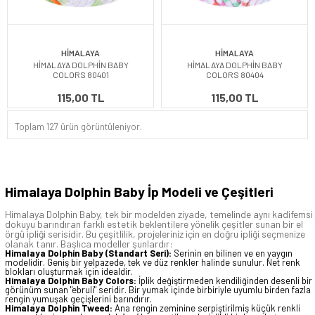
HİMALAYA
HİMALAYA
HİMALAYA DOLPHİN BABY
HİMALAYA DOLPHİN BABY
COLORS 80401
COLORS 80404
115,00 TL
115,00 TL
Toplam 127 ürün görüntüleniyor.
Himalaya Dolphin Baby İp Modeli ve Çeşitleri
Himalaya Dolphin Baby, tek bir modelden ziyade, temelinde aynı kadifemsi
dokuyu barındıran farklı estetik beklentilere yönelik çeşitler sunan bir el
örgü ipliği serisidir. Bu çeşitlilik, projeleriniz için en doğru ipliği seçmenize
olanak tanır. Başlıca modeller şunlardır:
Himalaya Dolphin Baby (Standart Seri):
Serinin en bilinen ve en yaygın
modelidir. Geniş bir yelpazede, tek ve düz renkler halinde sunulur. Net renk
blokları oluşturmak için idealdir.
Himalaya Dolphin Baby Colors:
İplik değiştirmeden kendiliğinden desenli bir
görünüm sunan "ebruli" seridir. Bir yumak içinde birbiriyle uyumlu birden fazla
rengin yumuşak geçişlerini barındırır.
Himalaya Dolphin Tweed:
Ana rengin zeminine serpiştirilmiş küçük renkli