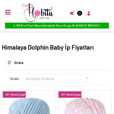
0
Ürünlere YORUM Yapın Para PUAN Kazanmaya Başlayın...
Anasayfa
EL ÖRGÜ İPLİKLERİ
Himalaya El Örgü İpleri
Dolphin Baby
Himalaya Dolphin Baby İp Fiyatları
Sırala
Sırala :
127
Renk\Çeşit
127
Renk\Çeşit