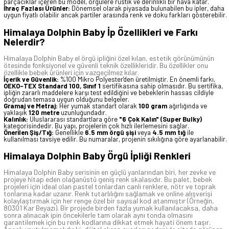
parçacıklar içeren bu model, örgülere rustik ve derinlikli bir hava katar.
İhraç Fazlası Ürünler:
Dönemsel olarak piyasada bulunabilen bu ipler, daha
uygun fiyatlı olabilir ancak partiler arasında renk ve doku farkları gösterebilir.
Himalaya Dolphin Baby İp Özellikleri ve Farkı
Nelerdir?
Himalaya Dolphin Baby el örgü ipliğini özel kılan, estetik görünümünün
ötesinde fonksiyonel ve güvenli teknik özellikleridir. Bu özellikler onu
özellikle bebek ürünleri için vazgeçilmez kılar.
İçerik ve Güvenlik:
%100 Mikro Polyester'den üretilmiştir. En önemli farkı,
OEKO-TEX Standard 100, Sınıf 1
sertifikasına sahip olmasıdır. Bu sertifika,
ipliğin zararlı maddelere karşı test edildiğini ve bebeklerin hassas cildiyle
doğrudan temasa uygun olduğunu belgeler.
Gramaj ve Metraj:
Her yumak standart olarak
100 gram
ağırlığında ve
yaklaşık
120 metre
uzunluğundadır.
Kalınlık:
Uluslararası standartlara göre
"6 Çok Kalın" (Super Bulky)
kategorisindedir. Bu yapı, projelerin çok hızlı ilerlemesini sağlar.
Önerilen Şiş/Tığ:
Genellikle
6.5 mm örgü şişi
veya
4.5 mm tığ
ile
kullanılması tavsiye edilir. Bu numaralar, projenin sıkılığına göre ayarlanabilir.
Himalaya Dolphin Baby Örgü İpliği Renkleri
Himalaya Dolphin Baby serisinin en güçlü yanlarından biri, her zevke ve
projeye hitap eden olağanüstü geniş renk skalasıdır. Bu palet, bebek
projeleri için ideal olan pastel tonlardan canlı renklere, nötr ve toprak
tonlarına kadar uzanır. Renk tutarlılığını sağlamak ve online alışverişi
kolaylaştırmak için her renge özel bir sayısal kod atanmıştır (Örneğin,
80301 Kar Beyazı). Bir projede birden fazla yumak kullanılacaksa, daha
sonra alınacak ipin öncekilerle tam olarak aynı tonda olmasını
garantilemek için bu renk kodlarına dikkat etmek hayati önem taşır.