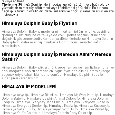
tavsiye edilmez.
Tüylenme (Pilling):
Şönil ipliklerin doğası gereği, sürtünmeye bağlı olarak
yüzeyde bir miktar tüy dökülmesi veya lif birikmesi görülebilir. Bu bir hata
değil, iplik türünün özelliğidir. Nazik kullanım ve doğru yıkama bu etkiyi en aza
indirecektir.
Himalaya Dolphin Baby İp Fiyatları
Himalaya Dolphin Baby ip modellerinin fiyatları, ipliğin rengine, çeşidine,
gramajına, uzunluğuna ve tekli ya da çoklu paket seçeneklerine göre
değişiklik göstermektedir. Kampanya dönemlerinde ise Himalaya Dolphin
Baby iplerini daha avantajlı fiyatlarla Hobitu.com üzerinden satın
alabilirsiniz.
Himalaya Dolphin Baby İp Nereden Alınır? Nerede
Satılır?
Himalaya Dolphin Baby iplikleri, Türkiye’de hem online hem fiziksel tuhafiye
hobi mağazası hobitu.com’dan en uygun fiyatlarla alınır. Ücretsiz kargo
seçenekleriyle rahatlıkla hobitu.com'dan Himalaya Dolphin Baby İp
siparişinizi verebilirsiniz.
HİMALAYA İP
MODELLERİ
Himalaya Arya İp
,
Himalaya Bikini İp
,
Himalaya Air Wool Multi İp
,
Himalaya
Dolphin Baby İp
,
Himalaya Dolphin Animal Colors İp
,
Himalaya Dolphin
Loop İp
,
Himalaya Everyday Bebe Lux İp
,
Himalaya Everyday Ekose İp
,
Himalaya Everyday Senfoni İp
,
Himalaya Koala İp
,
Himalaya Kuzucuk İp
,
Himalaya Seta Lux İp
,
Himalaya Süper Soft DK İp
,
Himalaya Velvet İp
,
Himalaya Yo-Yo Colors İp
,
Himalaya Dolphin Baby Colors İp