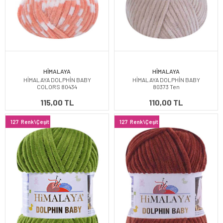
HİMALAYA
HİMALAYA
HİMALAYA DOLPHİN BABY
HİMALAYA DOLPHİN BABY
COLORS 80434
80373 Ten
115,00 TL
110,00 TL
127
Renk\Çeşit
127
Renk\Çeşit