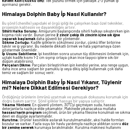
Kırlent Kılıfı (40x40 cm):
Tek yüzünü örmek için yaklaşık 2-3 yumak ip
ayırmanız gerekir.
Himalaya Dolphin Baby İp Nasıl Kullanılır?
Bu şönil (chenille) yapıdaki el örgü ipliği ile çalışırken bazı özel teknikler,
projenizin kalitesini ve dayanıklılığını artırır.
Sihirli Halka Sorunu:
Amigurumi başlangıcında sihirli halkayı sıkıştırırken ipin
kopma riski vardır. Bunun yerine
2 zincir çekip ilk zincirin içine sık iğne
yaparak başlamak
daha güvenli bir yöntemdir.
Sökme Zorluğu:
Kadife ipliklerin sökülmesi zordur, çünkü lifler birbirine
takılır ve ip yıpranır. Bu nedenle dikkatli örmek ve hata yapmamaya özen
göstermek önemlidir.
İp Ucunu Sabitleme:
İpi kestikten sonra ucunun tüy dökmesini önlemek için,
uçtaki kadife kısmı 1-2 cm sıyırıp ortaya çıkan ince taşıyıcı iplere sıkı bir
düğüm atabilirsiniz.
Parçaları Dikme:
Parçaları birleştirirken ipin kendisi yerine, ana renge uygun,
daha ince ama sağlam bir pamuklu ip veya dikiş ipliği kullanmak çok daha
temiz ve sağlam bir sonuç verir.
Himalaya Dolphin Baby İp Nasıl Yıkanır, Tüylenir
mi? Nelere Dikkat Edilmesi Gerekiyor?
Ördüğünüz ürünlerin ömrünü uzatmak ve yumuşak dokusunu korumak için
doğru bakım şarttır. Şönil iplikler hassas bir yapıya sahiptir.
Yıkama Yöntemi:
En güvenli yöntem, 30°C'yi geçmeyen suda, hassas
deterjanlarla nazikçe elde yıkamaktır. Makinede yıkanacaksa mutlaka
hassas/narin program
seçilmeli, ürün bir yıkama filesine konulmalı ve sıkma
devri en düşüğe ayarlanmalıdır.
Kurutma:
Ürünler kesinlikle asılarak kurutulmamalıdır, aksi halde formları
bozulur ve sarkar. Fazla suyu bir havlu yardımıyla nazikçe aldıktan sonra
düz
bir zemine sererek
kurumaya bırakılmalıdır. Kurutma makinesi kullanımı