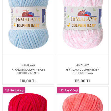
HİMALAYA
HİMALAYA
HİMALAYA DOLPHIN BABY
HİMALAYA DOLPHIN BABY
80306 Bebe Mavi
COLORS 80424
110,00 TL
115,00 TL
127
Renk\Çeşit
127
Renk\Çeşit