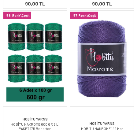
90,00 TL
90,00 TL
58
Renk\Çeşit
57
Renk\Çeşit
HOBİTU YARNS
HOBİTU YARNS
HOBİTU MAKROME 600 GR 6 Lİ
PAKET 175 Benetton
HOBİTU MAKROME 142 Mor