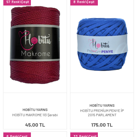
57
Renk\Çeşit
8
Renk\Çeşit
HOBİTU YARNS
HOBİTU YARNS
HOBİTU PREMİUM PENYE İP
HOBİTU MAKROME 113 Şarabi
2015 PARLAMENT
45,00 TL
175,00 TL
8
Renk\Çeşit
33
Renk\Çeşit