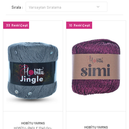
Sırala :
33
Renk\Çeşit
10
Renk\Çeşit
HOBİTU YARNS
HOBİTU YARNS
HOBİTU JİNGLE 174G Gri-