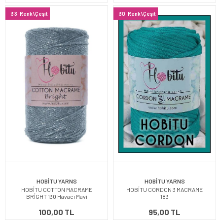
33
Renk\Çeşit
30
Renk\Çeşit
HOBİTU YARNS
HOBİTU YARNS
HOBİTU COTTON MACRAME
HOBİTU CORDON 3 MACRAME
BRİGHT 130 Havacı Mavi
183
100,00 TL
95,00 TL