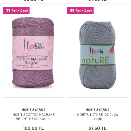
33
Renk\Çeşit
55
Renk\Çeşit
HOBİTU YARNS
HOBİTU YARNS
HOBİTU COTTON MACRAME
HOBİTU NATURE 106 Çağla
BRİGHT 143 Gül Kurusu
Yeşili
100,00 TL
37,50 TL