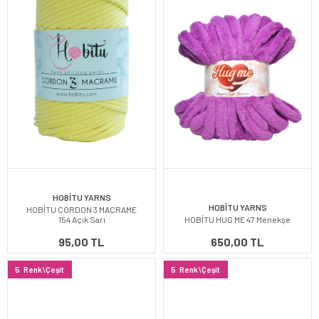
HOBİTU YARNS
HOBİTU YARNS
HOBİTU CORDON 3 MACRAME
154 Açık Sarı
HOBİTU HUG ME 47 Menekşe
95,00 TL
650,00 TL
5
Renk\Çeşit
5
Renk\Çeşit