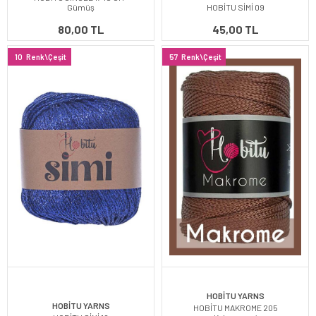
Gümüş
HOBİTU SİMİ 09
80,00 TL
45,00 TL
10
Renk\Çeşit
57
Renk\Çeşit
HOBİTU YARNS
HOBİTU YARNS
HOBİTU MAKROME 205