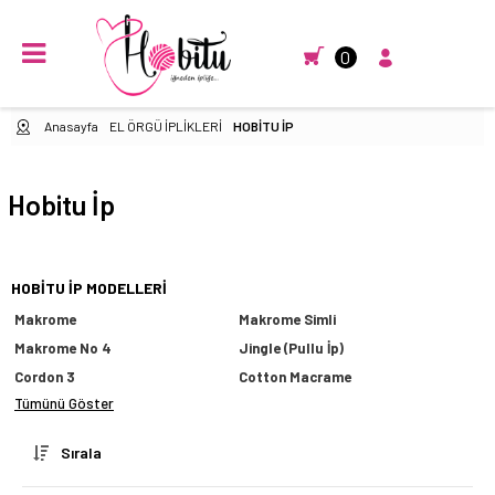
0
Anasayfa
EL ÖRGÜ İPLİKLERİ
HOBİTU İP
Hobitu İp
HOBITU İP MODELLERI
Makrome
Makrome Simli
Makrome No 4
Jingle (Pullu İp)
Cordon 3
Cotton Macrame
Tümünü Göster
Sırala