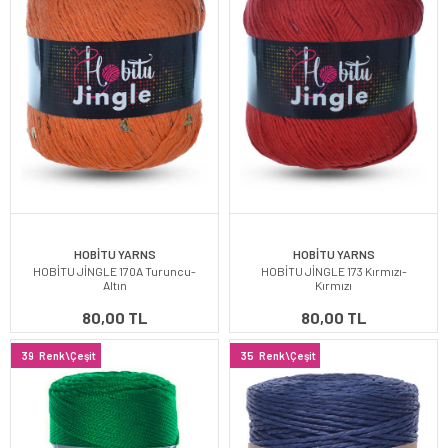
HOBİTU YARNS
HOBİTU YARNS
HOBİTU JİNGLE 170A Turuncu-
HOBİTU JİNGLE 173 Kırmızı-
Altın
Kırmızı
80,00 TL
80,00 TL
39
Renk\Çeşit
35
Renk\Çeşit