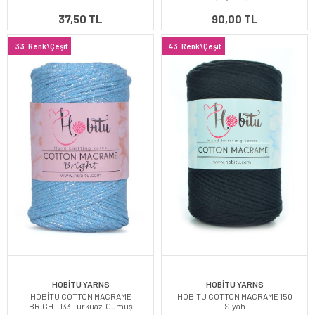
37,50 TL
90,00 TL
33
Renk\Çeşit
43
Renk\Çeşit
HOBİTU YARNS
HOBİTU YARNS
HOBİTU COTTON MACRAME
HOBİTU COTTON MACRAME 150
BRİGHT 133 Turkuaz-Gümüş
Siyah