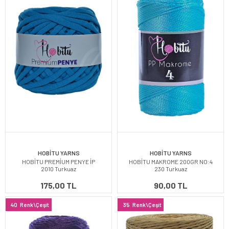
HOBİTU YARNS
HOBİTU YARNS
HOBİTU PREMİUM PENYE İP
HOBİTU MAKROME 200GR NO:4
2010 Turkuaz
230 Turkuaz
175,00 TL
90,00 TL
40
Renk\Çeşit
35
Renk\Çeşit