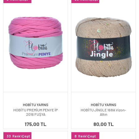
HOBİTU YARNS
HOBİTU YARNS
HOBİTU PREMİUM PENYE İP
HOBİTU JİNGLE 168A Vizon-
2016 FUŞYA
Altın
175,00 TL
80,00 TL
33
Renk\Çeşit
8
Renk\Çeşit