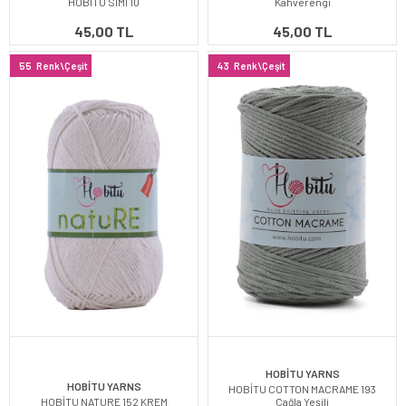
HOBİTU SİMİ 10
Kahverengi
45,00 TL
45,00 TL
55
Renk\Çeşit
43
Renk\Çeşit
HOBİTU YARNS
HOBİTU YARNS
HOBİTU COTTON MACRAME 193
HOBİTU NATURE 152 KREM
Çağla Yeşili