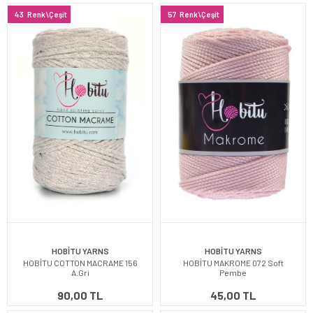
43
Renk\Çeşit
57
Renk\Çeşit
HOBİTU YARNS
HOBİTU YARNS
HOBİTU COTTON MACRAME 156
HOBİTU MAKROME 072 Soft
A.Gri
Pembe
90,00 TL
45,00 TL