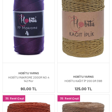
HOBİTU YARNS
HOBİTU YARNS
HOBİTU MAKROME 200GR NO:4
142 Mor
HOBİTU KAĞIT İP 200 GR 39B
90,00 TL
125,00 TL
35
Renk\Çeşit
35
Renk\Çeşit