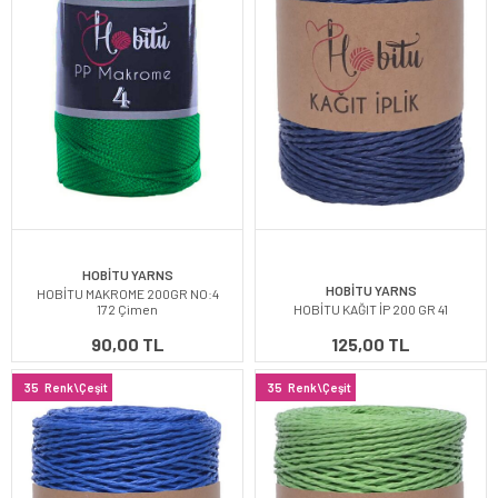
HOBİTU YARNS
HOBİTU YARNS
HOBİTU MAKROME 200GR NO:4
172 Çimen
HOBİTU KAĞIT İP 200 GR 41
90,00 TL
125,00 TL
35
Renk\Çeşit
35
Renk\Çeşit