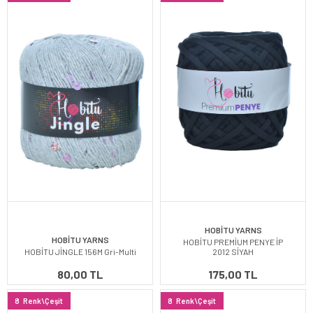
HOBİTU YARNS
HOBİTU YARNS
HOBİTU PREMİUM PENYE İP
HOBİTU JİNGLE 156M Gri-Multi
2012 SİYAH
80,00 TL
175,00 TL
8
Renk\Çeşit
8
Renk\Çeşit