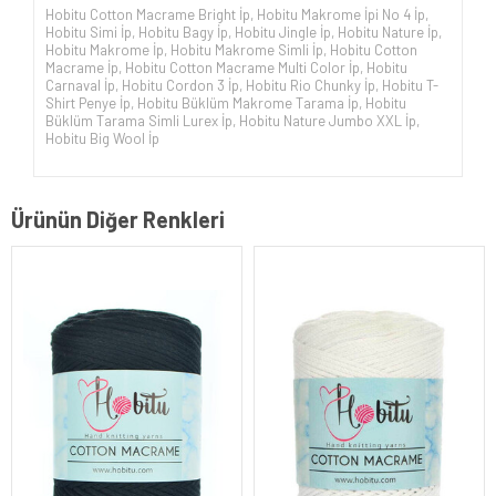
Hobitu Cotton Macrame Bright İp
,
Hobitu Makrome İpi No 4 İp
,
Hobitu Simi İp
,
Hobitu Bagy İp
,
Hobitu Jingle İp
,
Hobitu Nature İp
,
Hobitu Makrome İp
,
Hobitu Makrome Simli İp
,
Hobitu Cotton
Macrame İp
,
Hobitu Cotton Macrame Multi Color İp
,
Hobitu
Carnaval İp
,
Hobitu Cordon 3 İp
,
Hobitu Rio Chunky İp
,
Hobitu T-
Shirt Penye İp
,
Hobitu Büklüm Makrome Tarama İp
,
Hobitu
Büklüm Tarama Simli Lurex İp
,
Hobitu Nature Jumbo XXL İp
,
Hobitu Big Wool İp
Ürünün Diğer Renkleri