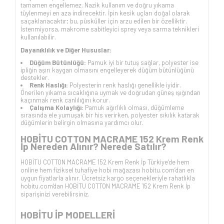
tamamen engellemez. Nazik kullanım ve doğru yıkama
tüylenmeyi en aza indirecektir. İpin kesik uçları doğal olarak
saçaklanacaktır; bu, püsküller için arzu edilen bir özelliktir.
İstenmiyorsa, makrome sabitleyici sprey veya sarma teknikleri
kullanılabilir.
Dayanıklılık ve Diğer Hususlar:
Düğüm Bütünlüğü:
Pamuk iyi bir tutuş sağlar, polyester ise
ipliğin aşırı kaygan olmasını engelleyerek düğüm bütünlüğünü
destekler.
Renk Haslığı:
Polyesterin renk haslığı genellikle iyidir.
Önerilen yıkama sıcaklığına uymak ve doğrudan güneş ışığından
kaçınmak renk canlılığını korur.
Çalışma Kolaylığı:
Pamuk ağırlıklı olması, düğümleme
sırasında ele yumuşak bir his verirken, polyester sıkılık katarak
düğümlerin belirgin olmasına yardımcı olur.
HOBİTU COTTON MACRAME 152 Krem
Renk
İp Nereden Alınır? Nerede Satılır?
HOBİTU COTTON MACRAME 152 Krem
Renk İp Türkiye’de hem
online hem fiziksel tuhafiye hobi mağazası hobitu.com’dan en
uygun fiyatlarla alınır. Ücretsiz kargo seçenekleriyle rahatlıkla
hobitu.com'dan
HOBİTU COTTON MACRAME 152 Krem
Renk İp
siparişinizi verebilirsiniz.
HOBİTU İP
MODELLERİ