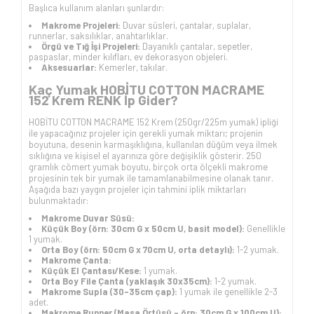
Başlıca kullanım alanları şunlardır:
Makrome Projeleri:
Duvar süsleri, çantalar, suplalar,
runnerlar, saksılıklar, anahtarlıklar.
Örgü ve Tığ İşi Projeleri:
Dayanıklı çantalar, sepetler,
paspaslar, minder kılıfları, ev dekorasyon objeleri.
Aksesuarlar:
Kemerler, takılar.
Kaç Yumak HOBİTU COTTON MACRAME
152 Krem RENK İp Gider?
HOBİTU COTTON MACRAME 152 Krem (250gr/225m yumak) ipliği
ile yapacağınız projeler için gerekli yumak miktarı; projenin
boyutuna, desenin karmaşıklığına, kullanılan düğüm veya ilmek
sıklığına ve kişisel el ayarınıza göre değişiklik gösterir. 250
gramlık cömert yumak boyutu, birçok orta ölçekli makrome
projesinin tek bir yumak ile tamamlanabilmesine olanak tanır.
Aşağıda bazı yaygın projeler için tahmini iplik miktarları
bulunmaktadır:
Makrome Duvar Süsü:
Küçük Boy (örn: 30cm G x 50cm U, basit model):
Genellikle
1 yumak.
Orta Boy (örn: 50cm G x 70cm U, orta detaylı):
1-2 yumak.
Makrome Çanta:
Küçük El Çantası/Kese:
1 yumak.
Orta Boy File Çanta (yaklaşık 30x35cm):
1-2 yumak.
Makrome Supla (30-35cm çap):
1 yumak ile genellikle 2-3
adet.
Makrome Runner (Masa Örtüsü - örn: 30cm G x 100cm U):