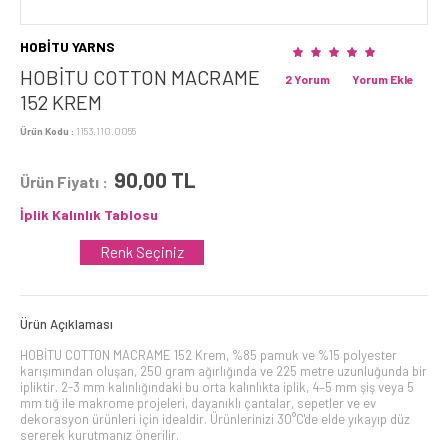
HOBİTU YARNS
HOBİTU COTTON MACRAME
2 Yorum
Yorum Ekle
152 KREM
Ürün Kodu :
1153.110.0055
90,00
TL
Ürün Fiyatı :
İplik Kalınlık Tablosu
Renk Seçiniz
Ürün Açıklaması
HOBİTU COTTON MACRAME 152 Krem, %85 pamuk ve %15 polyester
karışımından oluşan, 250 gram ağırlığında ve 225 metre uzunluğunda bir
ipliktir. 2-3 mm kalınlığındaki bu orta kalınlıkta iplik, 4–5 mm şiş veya 5
mm tığ ile makrome projeleri, dayanıklı çantalar, sepetler ve ev
dekorasyon ürünleri için idealdir. Ürünlerinizi 30°C'de elde yıkayıp düz
sererek kurutmanız önerilir.