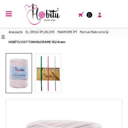
0
Anasayfa
EL ÖRGÜ İPLİKLERİ
MAKROME İPİ
Pamuk Makrome İp
HOBİTU COTTON MACRAME 152 Krem