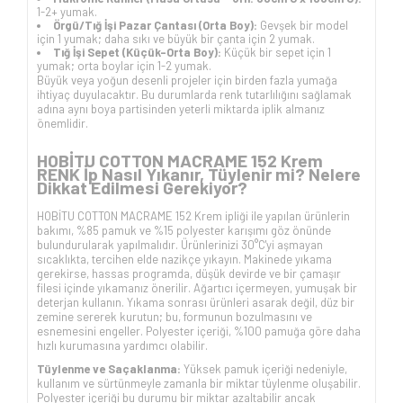
1-2+ yumak.
Örgü/Tığ İşi Pazar Çantası (Orta Boy):
Gevşek bir model
için 1 yumak; daha sıkı ve büyük bir çanta için 2 yumak.
Tığ İşi Sepet (Küçük-Orta Boy):
Küçük bir sepet için 1
yumak; orta boylar için 1-2 yumak.
Büyük veya yoğun desenli projeler için birden fazla yumağa
ihtiyaç duyulacaktır. Bu durumlarda renk tutarlılığını sağlamak
adına aynı boya partisinden yeterli miktarda iplik almanız
önemlidir.
HOBİTU COTTON MACRAME 152 Krem
RENK İp Nasıl Yıkanır, Tüylenir mi? Nelere
Dikkat Edilmesi Gerekiyor?
HOBİTU COTTON MACRAME 152 Krem ipliği ile yapılan ürünlerin
bakımı, %85 pamuk ve %15 polyester karışımı göz önünde
bulundurularak yapılmalıdır. Ürünlerinizi 30°C'yi aşmayan
sıcaklıkta, tercihen elde nazikçe yıkayın. Makinede yıkama
gerekirse, hassas programda, düşük devirde ve bir çamaşır
filesi içinde yıkamanız önerilir. Ağartıcı içermeyen, yumuşak bir
deterjan kullanın. Yıkama sonrası ürünleri asarak değil, düz bir
zemine sererek kurutun; bu, formunun bozulmasını ve
esnemesini engeller. Polyester içeriği, %100 pamuğa göre daha
hızlı kurumasına yardımcı olabilir.
Tüylenme ve Saçaklanma:
Yüksek pamuk içeriği nedeniyle,
kullanım ve sürtünmeyle zamanla bir miktar tüylenme oluşabilir.
Polyester içeriği bu durumu bir miktar azaltabilir ancak