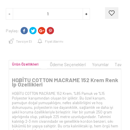
Paylaş:
Tavsiye Et
Fiyat Alarmı
Ürün Özellikleri
Ödeme Seçenekleri
Yorumlar
Tavsiye
HOBİTU COTTON MACRAME 152 Krem Renk
İp Özellikleri
HOBİTU COTTON MACRAME 152 Krem, %85 Pamuk ve %15
Polyester karışımından oluşan bir ipliktir. Bu özel karışım,
pamuğun doğal yumuşaklığını, nefes alabilirliğini ve hoş
dokunuşunu, polyesterin ise dayanıklılık, sağlamlık ve daha iyi
şekil koruma özellikleriyle birleştirir. Her bir yumak 250 gram
ağırlığında olup, yaklaşık 225 metre uzunluğundadır. Tahmini
kalınlığı 2-3 mm civarındadır ve genellikle kordon benzeri, sıkı
bükümlü bir yapıya sahiptir. Bu orta kalınlıktaki ip, hem örgü hem