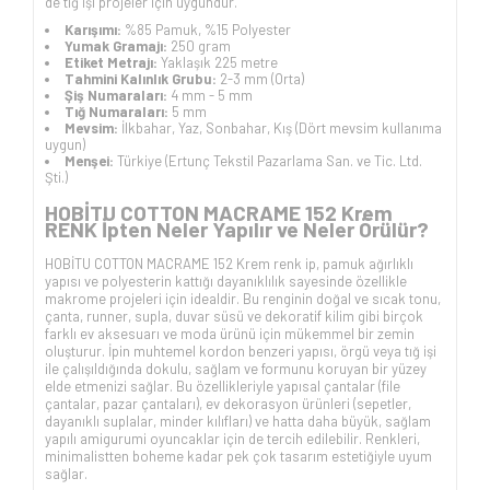
de tığ işi projeler için uygundur.
Karışımı:
%85 Pamuk, %15 Polyester
Yumak Gramajı:
250 gram
Etiket Metrajı:
Yaklaşık 225 metre
Tahmini Kalınlık Grubu:
2-3 mm (Orta)
Şiş Numaraları:
4 mm - 5 mm
Tığ Numaraları:
5 mm
Mevsim:
İlkbahar, Yaz, Sonbahar, Kış (Dört mevsim kullanıma
uygun)
Menşei:
Türkiye (Ertunç Tekstil Pazarlama San. ve Tic. Ltd.
Şti.)
HOBİTU COTTON MACRAME 152 Krem
RENK İpten Neler Yapılır ve Neler Örülür?
HOBİTU COTTON MACRAME 152 Krem renk ip, pamuk ağırlıklı
yapısı ve polyesterin kattığı dayanıklılık sayesinde özellikle
makrome projeleri için idealdir. Bu renginin doğal ve sıcak tonu,
çanta, runner, supla, duvar süsü ve dekoratif kilim gibi birçok
farklı ev aksesuarı ve moda ürünü için mükemmel bir zemin
oluşturur. İpin muhtemel kordon benzeri yapısı, örgü veya tığ işi
ile çalışıldığında dokulu, sağlam ve formunu koruyan bir yüzey
elde etmenizi sağlar. Bu özellikleriyle yapısal çantalar (file
çantalar, pazar çantaları), ev dekorasyon ürünleri (sepetler,
dayanıklı suplalar, minder kılıfları) ve hatta daha büyük, sağlam
yapılı amigurumi oyuncaklar için de tercih edilebilir. Renkleri,
minimalistten boheme kadar pek çok tasarım estetiğiyle uyum
sağlar.