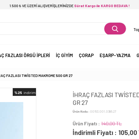
1.500 ₺ VE ÜZERİ ALIŞVERİŞLERİNİZDE
Sürat Kargo ile KARGO BEDAVA !
Top
AÇ FAZLASI ÖRGÜ İPLERİ
İÇ GİYİM
ÇORAP
EŞARP-YAZMA
G
RAÇ FAZLASI TWİSTED MAKROME 500 GR 27
%25
indirimli
İHRAÇ FAZLASI TWİSTE
GR 27
Ürün Kodu :
00153.001.0385.27
Ürün Fiyatı :
140,00 TL
İndirimli Fiyatı :
105,00