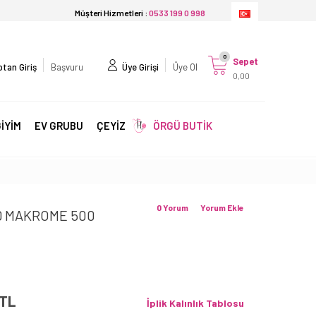
Müşteri Hizmetleri :
0533 199 0 998
0
Sepet
tan Giriş
Başvuru
Üye Girişi
Üye Ol
0,00
İYİM
EV GRUBU
ÇEYİZ
ÖRGÜ BUTİK
0 Yorum
Yorum Ekle
D MAKROME 500
TL
İplik Kalınlık Tablosu