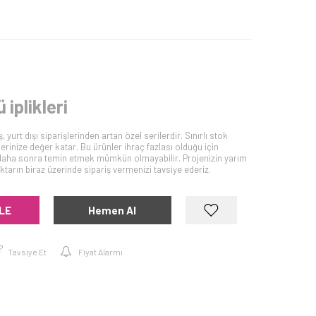
 iplikleri
 yurt dışı siparişlerinden artan özel serilerdir. Sınırlı stok
lerinize değer katar. Bu ürünler ihraç fazlası olduğu için
iyi daha sonra temin etmek mümkün olmayabilir. Projenizin yarım
tarın biraz üzerinde sipariş vermenizi tavsiye ederiz.
LE
Hemen Al
Tavsiye Et
Fiyat Alarmı