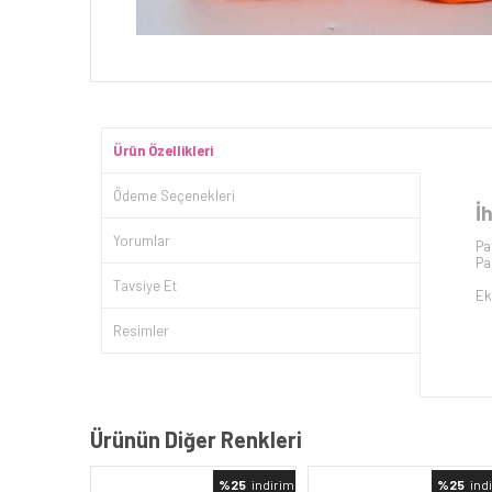
Ürün Özellikleri
Ödeme Seçenekleri
İ
Yorumlar
Pa
Pa
Tavsiye Et
Ek
Resimler
Ürünün Diğer Renkleri
%25
indirimli
%25
indi