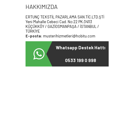
HAKKIMIZDA
ERTUNÇ TEKSTİL PAZARLAMA SAN.TİC.LTD.ŞTİ
Yeni Mahalle Cebeci Cad. No:22 PK:34113
KÜÇÜKKÖY / GAZİOSMANPAŞA / İSTANBUL /
TÜRKİYE
E-posta:
musterihizmetleri@hobitu.com
Whatsapp Destek Hattı
0533 199 0 998