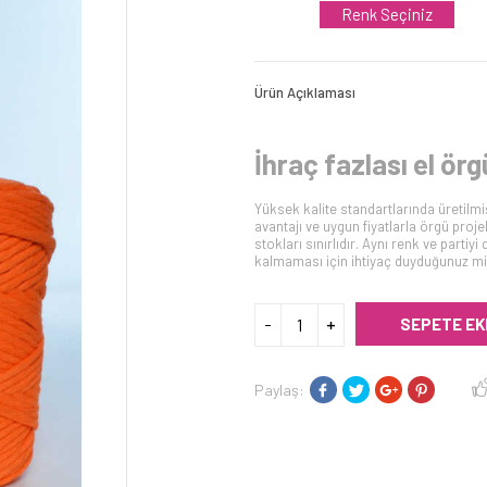
Renk Seçiniz
Ürün Açıklaması
İhraç fazlası el örgü
Yüksek kalite standartlarında üretilmiş,
avantajı ve uygun fiyatlarla örgü proje
stokları sınırlıdır. Aynı renk ve part
kalmaması için ihtiyaç duyduğunuz mik
SEPETE EK
Paylaş: