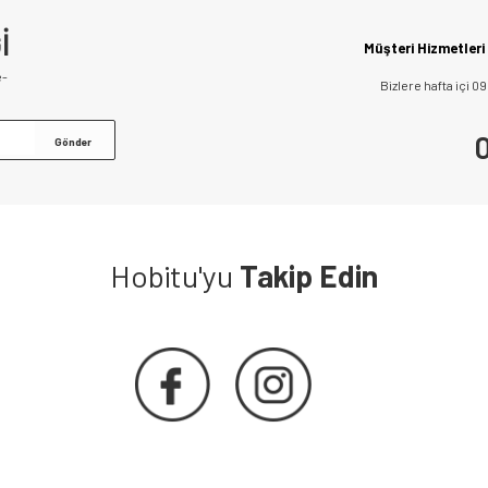
İ
Müşteri Hizmetleri
e-
Bizlere hafta içi 0
0
Hobitu'yu
Takip Edin