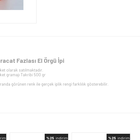
hracat Fazlası El Örgü İpi
ket olarak satılmaktadır.
ket gramajı Takribi 500 gr
randa görünen renk ile gerçek iplik rengi farklılık gösterebilir.
rimli
%25
indirimli
%25
indirimli