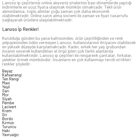
Lanoso ip çeşitlerine online alışveriş sitelerinin bazı dönemlerde yaptığı
indirimlerle en ucuz fiyata ulaşmak mümkün olmaktadır. Tekli ürün
alımındansa, toplu alımlar çoğu zaman çok daha ekonomik
olabilmektedir. Online satın alma sistemi ile zaman ve fiyat tasarrufu
sağlayarak ürünlere ulaşılabilmektedir.
Lanoso İp Renkleri
Kurulduğu günden bu yana kalitesinden, ürün çeşitliliğinden ve renk
yelpazesinden ödün vermeyen Lanoso, kullanıcılarının ihtiyacını olabilecek
en yüksek düzeyde karşılamaktadır. Kadın, erkek her yaş grubundan
insanın severek kullandıkları el örgü ipleri çok farklı alanlarda
kullanılabilmektedir. Lanoso ip çeşitleri ile rengarenk çantalar, hırkalar,
yelekler örmek mümkündür. İnsanların en çok kullanmayı tercih ettikleri
renkler şöyledir:
Beyaz
Kahverengi
Ten Rengi
Mavi
Yeşil
Sarı
Mor
Siyah
Pembe
Lacivert
Krem
Gri
Bordo
Kırmızı
Turuncu
Haki
Yavruağzı