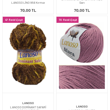
LANOSO LİNO 956 Kırmızı
Sarı
70,00 TL
70,00 TL
47
Renk\Çeşit
70
Renk\Çeşit
LANOSO
LANOSO
LANOSO DOMİNANT SAFARİ