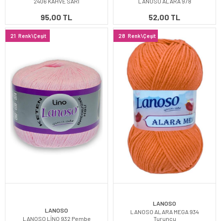
2406 KAHVE SARI
LANOSO ALARA 978
95,00 TL
52,00 TL
21
Renk\Çeşit
28
Renk\Çeşit
LANOSO
LANOSO
LANOSO ALARA MEGA 934
LANOSO LİNO 932 Pembe
Turuncu