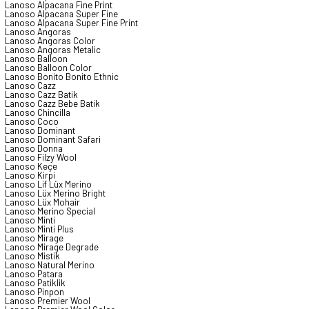
Lanoso Alpacana Fine Print
Lanoso Alpacana Super Fine
Lanoso Alpacana Super Fine Print
Lanoso Angoras
Lanoso Angoras Color
Lanoso Angoras Metalic
Lanoso Balloon
Lanoso Balloon Color
Lanoso Bonito Bonito Ethnic
Lanoso Cazz
Lanoso Cazz Batik
Lanoso Cazz Bebe Batik
Lanoso Chincilla
Lanoso Coco
Lanoso Dominant
Lanoso Dominant Safari
Lanoso Donna
Lanoso Filzy Wool
Lanoso Keçe
Lanoso Kirpi
Lanoso Lif Lüx Merino
Lanoso Lüx Merino Bright
Lanoso Lüx Mohair
Lanoso Merino Special
Lanoso Minti
Lanoso Minti Plus
Lanoso Mirage
Lanoso Mirage Degrade
Lanoso Mistik
Lanoso Natural Merino
Lanoso Patara
Lanoso Patiklik
Lanoso Pinpon
Lanoso Premier Wool