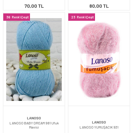
70,00 TL
80,00 TL
36
Renk\Çeşit
23
Renk\Çeşit
LANOSO
LANOSO
LANOSO BABY DREAM 981 Ufuk
Mavisi
LANOSO YUMUŞACIK 931