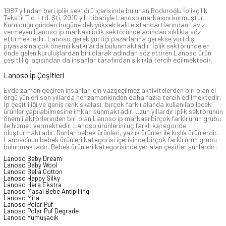
1987 yılından beri iplik sektörü içerisinde bulunan Boduroğlu İplikçilik
Tekstil Tic. Ltd. Şti. 2010 yılı itibariyle Lanoso markasını kurmuştur.
Kurulduğu günden bugüne dek yüksek kalite standartlarından taviz
vermeyen Lanoso ip markası iplik sektöründe adından sıklıkla söz
ettirmektedir. Lanoso gerek yurtiçi pazarlarına gerekse yurtdışı
piyasasına çok önemli katkılarda bulunmaktadır. İplik sektöründe en
önde gelen kuruluşlardan biri olarak adından söz ettiren Lanoso ürün
çeşitliliği açısından da insanlar tarafından sıklıkla tercih edilmektedir.
Lanoso İp Çeşitleri
Evde zaman geçiren insanlar için vazgeçilmez aktivitelerden biri olan el
örgü yünleri son yıllarda her zamankinden daha fazla tercih edilmektedir.
İp çeşitliliği ve geniş renk skalası, birçok farklı alanda kullanılabilecek
ürünler yapılabilmesine imkan sunmaktadır. Uzun yıllardır iplik sektörünün
önemli aktörlerinden biri olan Lanoso ip markası birçok farklı ürün grubu
ile hizmet vermektedir. Lanoso ürünlerini üç farklı kategoride
oluşturmaktadır. Bunlar bebek ürünleri, yazlık ürünler ile kışlık ürünlerdir.
Lanoso’nun bebek ürünleri kategorisi içerisinde birçok farklı ürün grubu
bulunmaktadır. Bebek ürünleri kategorisinde yer alan çeşitler şunlardır:
Lanoso Baby Dream
Lanoso Baby Wool
Lanoso Bella Cotton
Lanoso Happy Silky
Lanoso Hera Ekstra
Lanoso Masal Bebe Antipilling
Lanoso Mira
Lanoso Polar Puf
Lanoso Polar Puf Degrade
Lanoso Yumuşacık