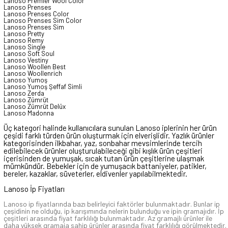
Lanoso Premier Wool Color
Lanoso Prenses
Lanoso Prenses Color
Lanoso Prenses Sim Color
Lanoso Prenses Sim
Lanoso Pretty
Lanoso Remy
Lanoso Single
Lanoso Soft Soul
Lanoso Vestiny
Lanoso Woollen Best
Lanoso Woollenrich
Lanoso Yumoş
Lanoso Yumoş Şeffaf Simli
Lanoso Zerda
Lanoso Zümrüt
Lanoso Zümrüt Delüx
Lanoso Madonna
Üç kategori halinde kullanıcılara sunulan Lanoso iplerinin her ürün
çeşidi farklı türden ürün oluşturmak için elverişlidir. Yazlık ürünler
kategorisinden ilkbahar, yaz, sonbahar mevsimlerinde tercih
edilebilecek ürünler oluşturulabileceği gibi kışlık ürün çeşitleri
içerisinden de yumuşak, sıcak tutan ürün çeşitlerine ulaşmak
mümkündür. Bebekler için de yumuşacık battaniyeler, patikler,
bereler, kazaklar, süveterler, eldivenler yapılabilmektedir.
Lanoso İp Fiyatları
Lanoso ip fiyatlarında bazı belirleyici faktörler bulunmaktadır. Bunlar ip
çeşidinin ne olduğu, ip karışımında nelerin bulunduğu ve ipin gramajıdır. İp
çeşitleri arasında fiyat farklılığı bulunmaktadır. Az gramajlı ürünler ile
daha yüksek gramaja sahip ürünler arasında fiyat farklılığı görülmektedir.