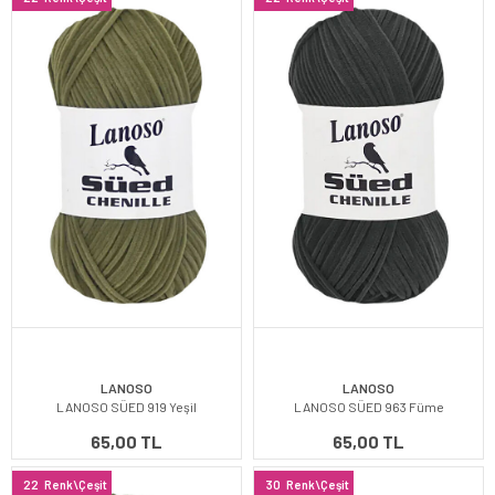
LANOSO
LANOSO
LANOSO SÜED 919 Yeşil
LANOSO SÜED 963 Füme
65,00 TL
65,00 TL
22
Renk\Çeşit
30
Renk\Çeşit