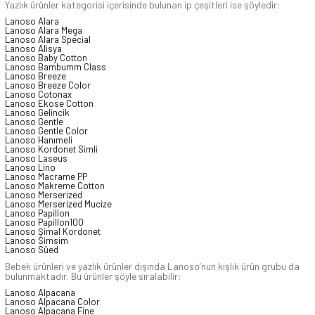
Yazlık ürünler kategorisi içerisinde bulunan ip çeşitleri ise şöyledir:
Lanoso Alara
Lanoso Alara Mega
Lanoso Alara Special
Lanoso Alisya
Lanoso Baby Cotton
Lanoso Bambumm Class
Lanoso Breeze
Lanoso Breeze Color
Lanoso Cotonax
Lanoso Ekose Cotton
Lanoso Gelincik
Lanoso Gentle
Lanoso Gentle Color
Lanoso Hanımeli
Lanoso Kordonet Simli
Lanoso Laseus
Lanoso Lino
Lanoso Macrame PP
Lanoso Makreme Cotton
Lanoso Merserized
Lanoso Merserized Mucize
Lanoso Papillon
Lanoso Papillon100
Lanoso Şimal Kordonet
Lanoso Simsim
Lanoso Süed
Bebek ürünleri ve yazlık ürünler dışında Lanoso’nun kışlık ürün grubu da
bulunmaktadır. Bu ürünler şöyle sıralabilir:
Lanoso Alpacana
Lanoso Alpacana Color
Lanoso Alpacana Fine