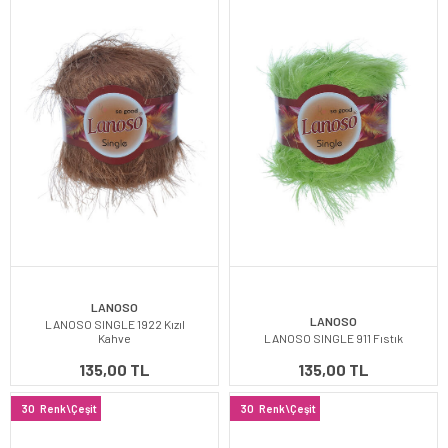
LANOSO
LANOSO
LANOSO SINGLE 1922 Kızıl
Kahve
LANOSO SINGLE 911 Fıstık
135,00 TL
135,00 TL
30
Renk\Çeşit
30
Renk\Çeşit