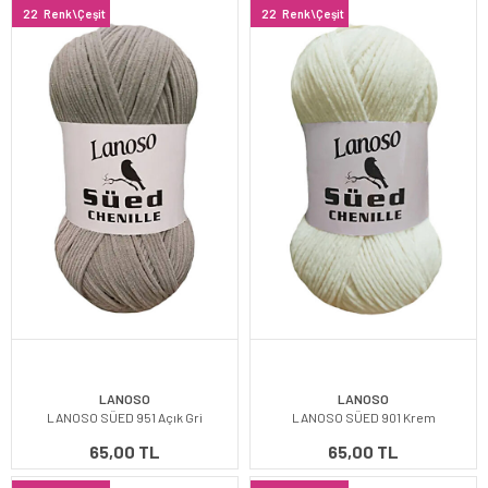
22
Renk\Çeşit
22
Renk\Çeşit
LANOSO
LANOSO
LANOSO SÜED 951 Açık Gri
LANOSO SÜED 901 Krem
65,00 TL
65,00 TL