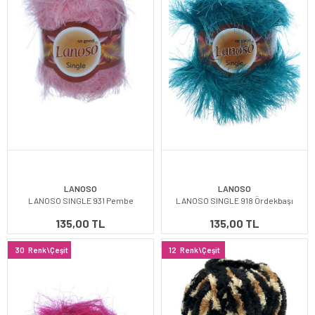
LANOSO
LANOSO
LANOSO SINGLE 931 Pembe
LANOSO SINGLE 918 Ördekbaşı
135,00 TL
135,00 TL
30
Renk\Çeşit
12
Renk\Çeşit