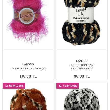
LANOSO
LANOSO
LANOSO DOMİNANT
LANOSO SINGLE 949 Fuşya
RENGARENK 1012
135,00 TL
95,00 TL
12
Renk\Çeşit
12
Renk\Çeşit