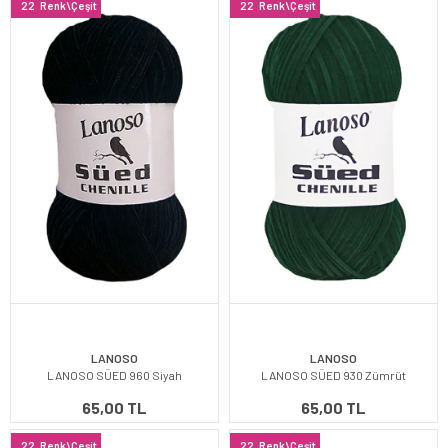
22
Renk\Çeşit
22
Renk\Çeşit
LANOSO
LANOSO
LANOSO SÜED 960 Siyah
LANOSO SÜED 930 Zümrüt
65,00 TL
65,00 TL
22
Renk\Çeşit
22
Renk\Çeşit