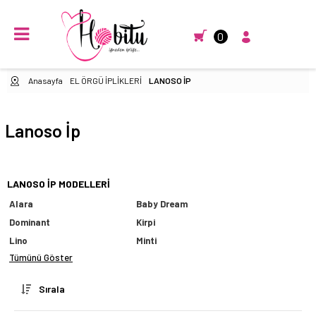
0
Anasayfa
EL ÖRGÜ İPLİKLERİ
LANOSO İP
Lanoso İp
LANOSO İP MODELLERI
Alara
Baby Dream
Dominant
Kirpi
Lino
Minti
Tümünü Göster
Sırala