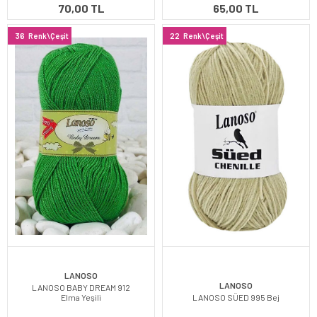
70,00 TL
65,00 TL
36
Renk\Çeşit
22
Renk\Çeşit
LANOSO
LANOSO
LANOSO BABY DREAM 912
Elma Yeşili
LANOSO SÜED 995 Bej