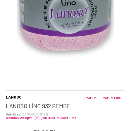
LANOSO
0 Yorum
Yorum Ekle
LANOSO LİNO 932 PEMBE
Ürün Kodu :
00153.001.0364.932
Kalınlık/Weight : (2) ÇOK İNCE/Sport Fine