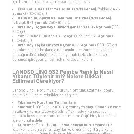
için hazırlanmış genel bir rehber niteliğindedir.
Kısa Kollu, Basit Bir Yazlık Bluz (S/M Beden):
Yaklaşık
4-5
yumak
(200-250 gr).
Uzun Kollu, Ajurlu ve Dökümlü Bir Hırka (S/M Beden):
Yaklaşık
5-6 yumak
(250-300 gr).
Orta Boy Üçgen veya Dikdörtgen Bir Şal:
3-4 yumak
(150-
200 gr).
Yazlık Bebek Elbisesi (6-12 Aylık):
Yaklaşık
2-3 yumak
(100-150 gr).
Orta Boy Tığ İşi Bir Yazlık Çanta:
2-3 yumak
(100-150 gr).
Bu tahminler bir başlangıç noktasıdır. Her zaman ihtiyacınız
olacağını düşündüğünüzden bir yumak fazla almak, proje
sonunda iplik yetmemesi riskini ortadan kaldırır.
LANOSO LİNO 932 Pembe Renk İp Nasıl
Yıkanır, Tüylenir mi? Nelere Dikkat
Edilmesi Gerekiyor?
Lanoso Lino ile örülmüş bir ürünün ömrünü uzatmak, doğru
bakım ve kullanım tekniklerine bağlıdır.
Yıkama ve Kurutma Talimatları:
Yıkama:
Ürününüzü
30°C'yi geçmeyen soğuk suda ve elde
nazikçe
yıkamanız tavsiye edilir. Makinede yıkanacaksa,
mutlaka hassas program kullanılmalı ve örgü bir yıkama filesi
içine konulmalıdır.
Kurutma:
En kritik kural,
asla asarak kurutmamaktır.
Islakken viskon elyafları zayıflar ve örgünün ağırlığıyla kalıcı
olarak esner. Ürünün fazla suyu bir havlu arasında nazikçe