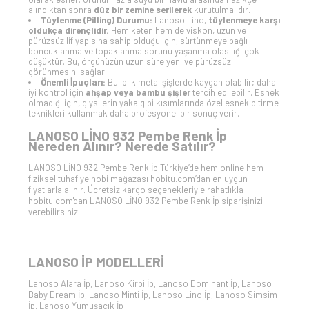
alındıktan sonra
düz bir zemine serilerek
kurutulmalıdır.
Tüylenme (Pilling) Durumu:
Lanoso Lino,
tüylenmeye karşı
oldukça dirençlidir.
Hem keten hem de viskon, uzun ve
pürüzsüz lif yapısına sahip olduğu için, sürtünmeye bağlı
boncuklanma ve topaklanma sorunu yaşanma olasılığı çok
düşüktür. Bu, örgünüzün uzun süre yeni ve pürüzsüz
görünmesini sağlar.
Önemli İpuçları:
Bu iplik metal şişlerde kaygan olabilir; daha
iyi kontrol için
ahşap veya bambu şişler
tercih edilebilir. Esnek
olmadığı için, giysilerin yaka gibi kısımlarında özel esnek bitirme
teknikleri kullanmak daha profesyonel bir sonuç verir.
LANOSO LİNO 932 Pembe
Renk İp
Nereden Alınır? Nerede Satılır?
LANOSO LİNO 932 Pembe
Renk İp Türkiye’de hem online hem
fiziksel tuhafiye hobi mağazası hobitu.com’dan en uygun
fiyatlarla alınır. Ücretsiz kargo seçenekleriyle rahatlıkla
hobitu.com'dan
LANOSO LİNO 932 Pembe
Renk İp siparişinizi
verebilirsiniz.
LANOSO İP
MODELLERİ
Lanoso Alara İp
,
Lanoso Kirpi İp
,
Lanoso Dominant İp
,
Lanoso
Baby Dream İp
,
Lanoso Minti İp
,
Lanoso Lino İp
,
Lanoso Simsim
İp
,
Lanoso Yumuşacık İp