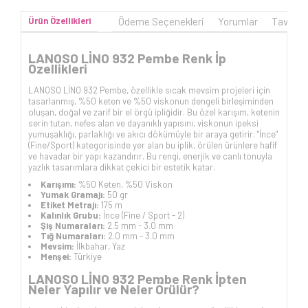
Ürün Özellikleri
Ödeme Seçenekleri
Yorumlar
Tavsiye
LANOSO LİNO 932 Pembe Renk İp
Özellikleri
LANOSO LİNO 932 Pembe, özellikle sıcak mevsim projeleri için
tasarlanmış, %50 keten ve %50 viskonun dengeli birleşiminden
oluşan, doğal ve zarif bir el örgü ipliğidir. Bu özel karışım, ketenin
serin tutan, nefes alan ve dayanıklı yapısını, viskonun ipeksi
yumuşaklığı, parlaklığı ve akıcı dökümüyle bir araya getirir. "İnce"
(Fine/Sport) kategorisinde yer alan bu iplik, örülen ürünlere hafif
ve havadar bir yapı kazandırır. Bu rengi, enerjik ve canlı tonuyla
yazlık tasarımlara dikkat çekici bir estetik katar.
Karışımı:
%50 Keten, %50 Viskon
Yumak Gramajı:
50 gr
Etiket Metrajı:
175 m
Kalınlık Grubu:
İnce (Fine / Sport - 2)
Şiş Numaraları:
2.5 mm - 3.0 mm
Tığ Numaraları:
2.0 mm - 3.0 mm
Mevsim:
İlkbahar, Yaz
Menşei:
Türkiye
LANOSO LİNO 932 Pembe Renk İpten
Neler Yapılır ve Neler Örülür?