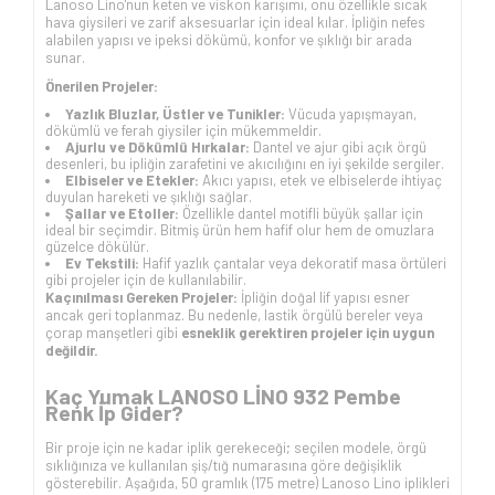
Lanoso Lino'nun keten ve viskon karışımı, onu özellikle sıcak
hava giysileri ve zarif aksesuarlar için ideal kılar. İpliğin nefes
alabilen yapısı ve ipeksi dökümü, konfor ve şıklığı bir arada
sunar.
Önerilen Projeler:
Yazlık Bluzlar, Üstler ve Tunikler:
Vücuda yapışmayan,
dökümlü ve ferah giysiler için mükemmeldir.
Ajurlu ve Dökümlü Hırkalar:
Dantel ve ajur gibi açık örgü
desenleri, bu ipliğin zarafetini ve akıcılığını en iyi şekilde sergiler.
Elbiseler ve Etekler:
Akıcı yapısı, etek ve elbiselerde ihtiyaç
duyulan hareketi ve şıklığı sağlar.
Şallar ve Etoller:
Özellikle dantel motifli büyük şallar için
ideal bir seçimdir. Bitmiş ürün hem hafif olur hem de omuzlara
güzelce dökülür.
Ev Tekstili:
Hafif yazlık çantalar veya dekoratif masa örtüleri
gibi projeler için de kullanılabilir.
Kaçınılması Gereken Projeler:
İpliğin doğal lif yapısı esner
ancak geri toplanmaz. Bu nedenle, lastik örgülü bereler veya
çorap manşetleri gibi
esneklik gerektiren projeler için uygun
değildir.
Kaç Yumak LANOSO LİNO 932 Pembe
Renk İp Gider?
Bir proje için ne kadar iplik gerekeceği; seçilen modele, örgü
sıklığınıza ve kullanılan şiş/tığ numarasına göre değişiklik
gösterebilir. Aşağıda, 50 gramlık (175 metre) Lanoso Lino iplikleri