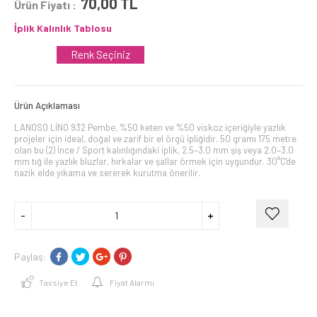
70,00
TL
Ürün Fiyatı :
İplik Kalınlık Tablosu
Renk Seçiniz
Ürün Açıklaması
LANOSO LİNO 932 Pembe, %50 keten ve %50 viskoz içeriğiyle yazlık
projeler için ideal, doğal ve zarif bir el örgü ipliğidir. 50 gramı 175 metre
olan bu (2) İnce / Sport kalınlığındaki iplik, 2.5–3.0 mm şiş veya 2.0–3.0
mm tığ ile yazlık bluzlar, hırkalar ve şallar örmek için uygundur. 30°C'de
nazik elde yıkama ve sererek kurutma önerilir.
Paylaş:
Tavsiye Et
Fiyat Alarmı