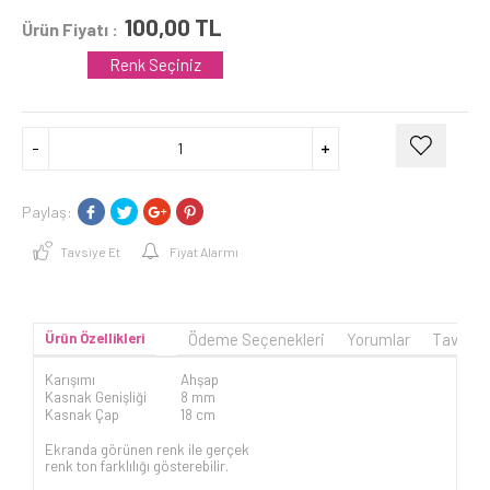
100,00
TL
Ürün Fiyatı :
Renk Seçiniz
Paylaş:
Tavsiye Et
Fiyat Alarmı
Ürün Özellikleri
Ödeme Seçenekleri
Yorumlar
Tavsiye
Karışımı
Ahşap
Kasnak Genişliği
8 mm
Kasnak Çap
18 cm
Ekranda görünen renk ile gerçek
renk ton farklılığı gösterebilir.