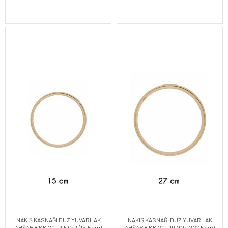
NAKIŞ KASNAĞI DÜZ YUVARLAK
NAKIŞ KASNAĞI DÜZ YUVARLAK
AHŞAP 8 MM 201-3 NO: 3 (15.5cm)
AHŞAP 8 MM 201-10 NO: 7 (27.5cm)