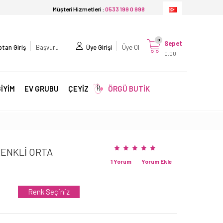
Müşteri Hizmetleri :
0533 199 0 998
0
Sepet
tan Giriş
Başvuru
Üye Girişi
Üye Ol
0,00
İYİM
EV GRUBU
ÇEYİZ
ÖRGÜ BUTİK
RENKLİ ORTA
1 Yorum
Yorum Ekle
Renk Seçiniz