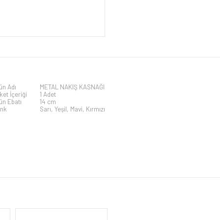
ün Adı
METAL NAKIŞ KASNAĞI
ket İçeriği
1 Adet
ün Ebatı
14 cm
nk
Sarı, Yeşil, Mavi, Kırmızı