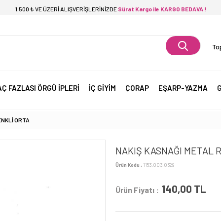
1.500 ₺ VE ÜZERİ ALIŞVERİŞLERİNİZDE
Sürat Kargo ile KARGO BEDAVA !
Top
AÇ FAZLASI ÖRGÜ İPLERİ
İÇ GİYİM
ÇORAP
EŞARP-YAZMA
G
ENKLİ ORTA
NAKIŞ KASNAĞI METAL 
Ürün Kodu :
1153.003.0329
140,00
TL
Ürün Fiyatı :