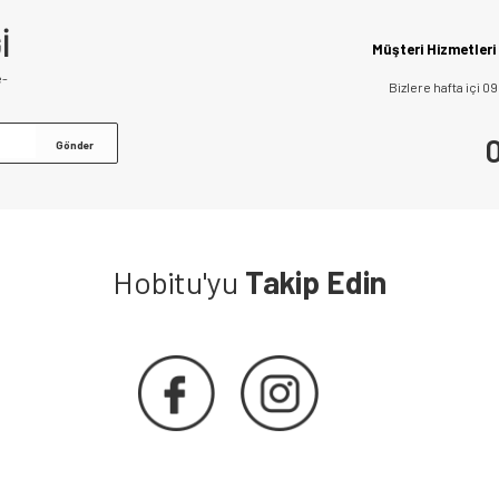
İ
Müşteri Hizmetleri
e-
Bizlere hafta içi 0
0
Hobitu'yu
Takip Edin