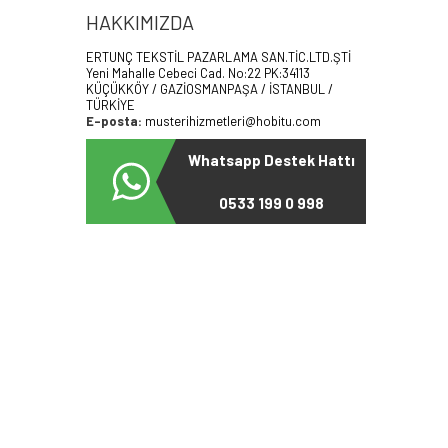
HAKKIMIZDA
ERTUNÇ TEKSTİL PAZARLAMA SAN.TİC.LTD.ŞTİ
Yeni Mahalle Cebeci Cad. No:22 PK:34113
KÜÇÜKKÖY / GAZİOSMANPAŞA / İSTANBUL /
TÜRKİYE
E-posta:
musterihizmetleri@hobitu.com
Whatsapp Destek Hattı
0533 199 0 998