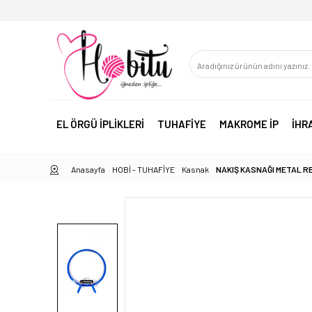
EL ÖRGÜ İPLİKLERİ
TUHAFİYE
MAKROME İP
İHR
Anasayfa
HOBİ - TUHAFİYE
Kasnak
NAKIŞ KASNAĞI METAL R