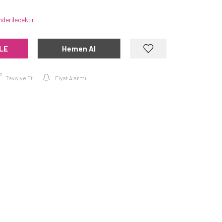
derilecektir.
LE
Hemen Al
Tavsiye Et
Fiyat Alarmı