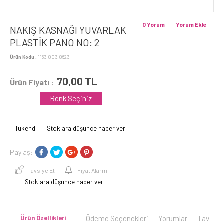
0 Yorum
Yorum Ekle
NAKIŞ KASNAĞI YUVARLAK
PLASTİK PANO NO: 2
Ürün Kodu :
1153.003.0623
70,00
TL
Ürün Fiyatı :
Renk Seçiniz
Tükendi
Stoklara düşünce haber ver
Paylaş:
Tavsiye Et
Fiyat Alarmı
Stoklara düşünce haber ver
Ürün Özellikleri
Ödeme Seçenekleri
Yorumlar
Tavsiye