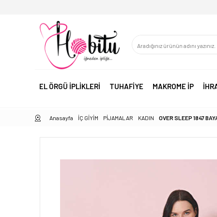
EL ÖRGÜ İPLİKLERİ
TUHAFİYE
MAKROME İP
İHR
Anasayfa
İÇ GİYİM
PİJAMALAR
KADIN
OVER SLEEP 1847 BAY