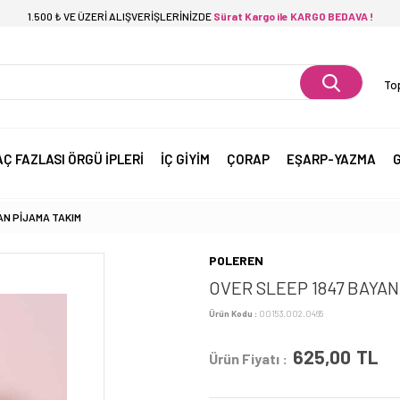
1.500 ₺ VE ÜZERİ ALIŞVERİŞLERİNİZDE
Sürat Kargo ile KARGO BEDAVA !
Top
AÇ FAZLASI ÖRGÜ İPLERİ
İÇ GİYİM
ÇORAP
EŞARP-YAZMA
G
AN PİJAMA TAKIM
POLEREN
OVER SLEEP 1847 BAYAN
Ürün Kodu :
00153.002.0465
625,00
TL
Ürün Fiyatı :