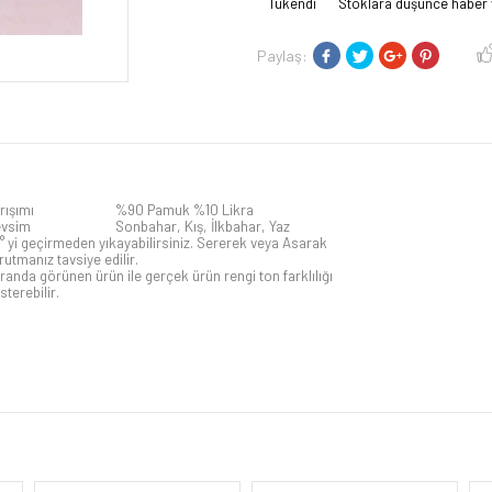
Tükendi
Stoklara düşünce haber 
Paylaş:
rışımı
%90 Pamuk %10 Likra
vsim
Sonbahar, Kış, İlkbahar, Yaz
° yi geçirmeden yıkayabilirsiniz. Sererek veya Asarak
rutmanız tavsiye edilir.
randa görünen ürün ile gerçek ürün rengi ton farklılığı
sterebilir.