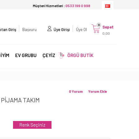
Müşteri Hizmetleri :
0533 199 0 998
0
Sepet
tan Giriş
Başvuru
Üye Girişi
Üye Ol
0,00
İYİM
EV GRUBU
ÇEYİZ
ÖRGÜ BUTİK
0 Yorum
Yorum Ekle
 PİJAMA TAKIM
Renk Seçiniz