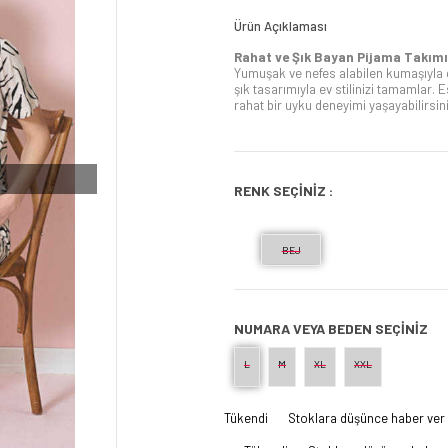
Ürün Açıklaması
Rahat ve Şık Bayan Pijama Takımı
Yumuşak ve nefes alabilen kumaşıyla
şık tasarımıyla ev stilinizi tamamlar.
rahat bir uyku deneyimi yaşayabilirsini
RENK SEÇİNİZ :
BEJ
NUMARA VEYA BEDEN SEÇINIZ
L
M
XL
XXL
Tükendi
Stoklara düşünce haber ver