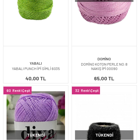
DOMİNO
YABALI
DOMİNO KOTON PERLE NO:8
YABALI PUNCH İPİ SİMLİ 6035
NAKIŞ İPİ 00090
40,00 TL
65,00 TL
60
Renk\Çeşit
32
Renk\Çeşit
TÜKENDI
TÜKENDI