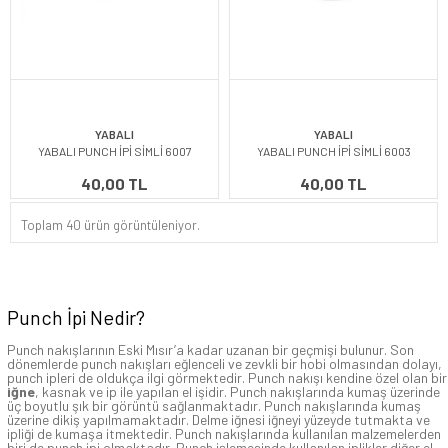
YABALI
YABALI
YABALI PUNCH İPİ SİMLİ 6007
YABALI PUNCH İPİ SİMLİ 6003
40,00 TL
40,00 TL
Toplam 40 ürün görüntüleniyor.
Punch İpi Nedir?
Punch nakışlarının Eski Mısır’a kadar uzanan bir geçmişi bulunur. Son
dönemlerde punch nakışları eğlenceli ve zevkli bir hobi olmasından dolayı,
punch ipleri de oldukça ilgi görmektedir. Punch nakışı kendine özel olan bir
iğne
,
kasnak
ve ip ile yapılan el işidir. Punch nakışlarında kumaş üzerinde
üç boyutlu şık bir görüntü sağlanmaktadır. Punch nakışlarında kumaş
üzerine dikiş yapılmamaktadır. Delme iğnesi iğneyi yüzeyde tutmakta ve
ipliği de kumaşa itmektedir. Punch nakışlarında kullanılan malzemelerden
biri de punch ipi olmaktadır. Punch işlemesinde kullanılan iplikler diğer el