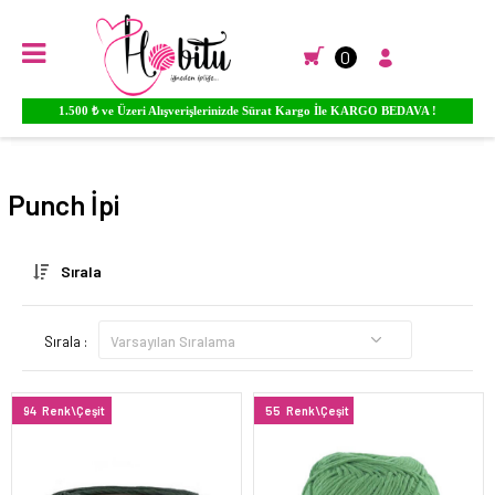
0
Ürünlere YORUM Yapın Para PUAN Kazanmaya Başlayın...
Anasayfa
HOBİ - TUHAFİYE
Punch Malzemeleri
Punch İpi
Punch İpi
Sırala
Sırala :
94
Renk\Çeşit
55
Renk\Çeşit