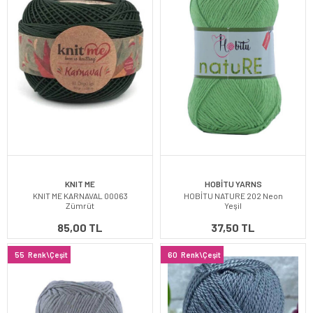
KNIT ME
HOBİTU YARNS
KNIT ME KARNAVAL 00063
HOBİTU NATURE 202 Neon
Zümrüt
Yeşil
85,00 TL
37,50 TL
55
Renk\Çeşit
60
Renk\Çeşit