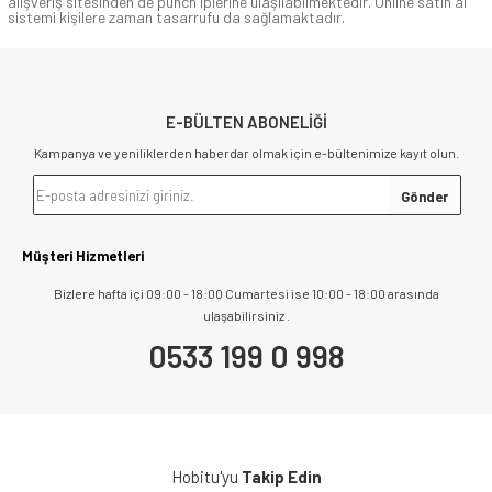
alışveriş sitesinden de punch iplerine ulaşılabilmektedir. Online satın al
sistemi kişilere zaman tasarrufu da sağlamaktadır.
E-BÜLTEN ABONELİĞİ
Kampanya ve yeniliklerden haberdar olmak için e-bültenimize kayıt olun.
Müşteri Hizmetleri
Bizlere hafta içi 09:00 - 18:00 Cumartesi ise 10:00 - 18:00 arasında
ulaşabilirsiniz .
0533 199 0 998
Hobitu'yu
Takip Edin