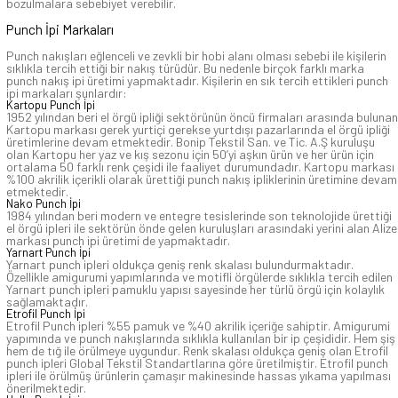
bozulmalara sebebiyet verebilir.
Punch İpi Markaları
Punch nakışları eğlenceli ve zevkli bir hobi alanı olması sebebi ile kişilerin
sıklıkla tercih ettiği bir nakış türüdür. Bu nedenle birçok farklı marka
punch nakış ipi üretimi yapmaktadır. Kişilerin en sık tercih ettikleri punch
ipi markaları şunlardır:
Kartopu Punch İpi
1952 yılından beri el örgü ipliği sektörünün öncü firmaları arasında bulunan
Kartopu markası gerek yurtiçi gerekse yurtdışı pazarlarında el örgü ipliği
üretimlerine devam etmektedir. Bonip Tekstil San. ve Tic. A.Ş kuruluşu
olan Kartopu her yaz ve kış sezonu için 50’yi aşkın ürün ve her ürün için
ortalama 50 farklı renk çeşidi ile faaliyet durumundadır. Kartopu markası
%100 akrilik içerikli olarak ürettiği punch nakış ipliklerinin üretimine devam
etmektedir.
Nako Punch İpi
1984 yılından beri modern ve entegre tesislerinde son teknolojide ürettiği
el örgü ipleri ile sektörün önde gelen kuruluşları arasındaki yerini alan Alize
markası punch ipi üretimi de yapmaktadır.
Yarnart Punch İpi
Yarnart punch ipleri oldukça geniş renk skalası bulundurmaktadır.
Özellikle amigurumi yapımlarında ve motifli örgülerde sıklıkla tercih edilen
Yarnart punch ipleri pamuklu yapısı sayesinde her türlü örgü için kolaylık
sağlamaktadır.
Etrofil Punch İpi
Etrofil Punch ipleri %55 pamuk ve %40 akrilik içeriğe sahiptir. Amigurumi
yapımında ve punch nakışlarında sıklıkla kullanılan bir ip çeşididir. Hem şiş
hem de tığ ile örülmeye uygundur. Renk skalası oldukça geniş olan Etrofil
punch ipleri Global Tekstil Standartlarına göre üretilmiştir. Etrofil punch
ipleri ile örülmüş ürünlerin çamaşır makinesinde hassas yıkama yapılması
önerilmektedir.