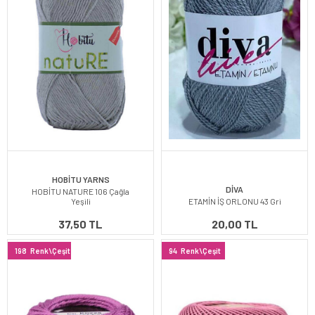
HOBİTU YARNS
DİVA
HOBİTU NATURE 106 Çağla
Yeşili
ETAMİN İŞ ORLONU 43 Gri
37,50 TL
20,00 TL
198
Renk\Çeşit
94
Renk\Çeşit