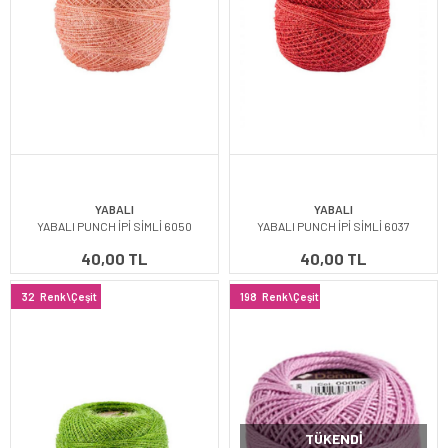
YABALI
YABALI
YABALI PUNCH İPİ SİMLİ 6050
YABALI PUNCH İPİ SİMLİ 6037
40,00 TL
40,00 TL
32
Renk\Çeşit
198
Renk\Çeşit
TÜKENDI