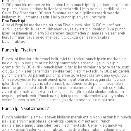
Hello Punch İpi
%100 pamuklu merserize bir ip olan Hello punch ipi tığ işlerinde, örgülerde
ve punch nakış işlerinde kullanılabilmektedir. Hello pamuk içerikli iplikler
Oeko-Tex Standart 100 sertifikasına sahiptir. İplikte zararlı madde
kullanımı bulunmamaktadır. Hello punch ipleri yerli üretimdir.
Diva Punch İpi
Alize el örgü ipi markasına ait olan Diva punch ipleri %100 mikrofiber
akrilik içeriklidir. Kullanımı ilkbahar ve yaz ayları için idealdir. Diva punch
ipleri ile işlenen ürünlerin 30 dereceyi geçirmeden yıkanması ve serilerek
kurutulmaları tavsiye edilmektedir. Oldukça geniş renk skalası
bulunmaktadır.
Punch İpi Fiyatları
Punch ipi fiyatlarında temel belirleyici faktörler, punch ipinin markasının
ne olduğu, ip karışımlarının hangi hammaddelerden oluştuğu ve ipin
gramajıdır. %100 akrilik punch ipleri diğer ip karışımlarına göre daha ucuz
olduğu için kişiler tarafından sıklıkla tercih edilmektedir. %100 pak içerikli
punch ipleri %100 pamuk punch iplerine göre fiyat olarak daha uygundur.
Sim ve polyester karışımlı punch ipleri fiyat olarak en uygun olan punch
ipleridir. Online alışveriş sitelerinde bazı dönemlerde punch nakış ipleri
indirime girebilmektedir. Bu indirim dönemlerinde satın almak çok daha
avantajlı olmaktadır. Ayrıca tekli alımlara göre çoklu alımlar çok daha
uyguna gelmektedir. Punch nakışı için gerekli malzemeleri ayrı ayrı almak
yerine ”punch ip seti” temin etmek çok daha avantajlı olmaktadır.
Punch İpi Nasıl Olmalıdır?
Punch nakışları işlemek isteyen kişilerin merak ettiği konulardan biri punch
nakış iplerinin nasıl olması gerektiği konusu olmaktadır. Punch
nakışlarında amigurumi ipleri tercih edilmektedir. Genellikle pamuk ve
akrilik karışımlı ipler kullanılmaktadır. Katlı ip olmamaları nedeniyle ipler