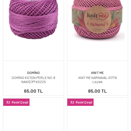
DOMİNO
KNIT ME
DOMİNO KOTON PERLE NO:8
KNIT ME KARNAVAL 01776
NAKIŞ İPİ K0225
Leylak
65,00 TL
85,00 TL
32
Renk\Çeşit
32
Renk\Çeşit