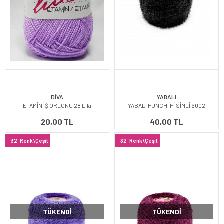
DİVA
YABALI
ETAMİN İŞ ORLONU 28 Lila
YABALI PUNCH İPİ SİMLİ 6002
20,00 TL
40,00 TL
32
Renk\Çeşit
32
Renk\Çeşit
TÜKENDI
TÜKENDI