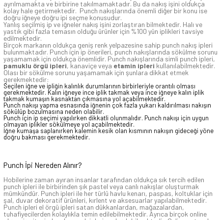
ayrılmamakta ve birbirine takılmamaktadır. Bu da nakış işini oldukça
kolay hale getirmektedir. Punch nakışlarında önemli diğer bir konu ise
doğru iğneye doğru ipi seçme konusudur.
Yanlış seçilmiş ip ve iğneler nakış işini zorlaştıran bilmektedir. Halı ve
yastık gibi fazla temasın olduğu ürünler için %100 yün iplikleri tavsiye
edilmektedir.
Birçok markanın oldukça geniş renk yelpazesine sahip punch nakış ipleri
bulunmaktadır. Punch için ip önerileri, punch nakışlarında sökülme sorunu
yaşamamak için oldukça önemlidir. Punch nakışlarında simli punch ipleri,
pamuklu örgü ipleri
, kanaviçe veya
etamin ipleri
kullanılabilmektedir.
Olası bir sökülme sorunu yaşamamak için şunlara dikkat etmek
gerekmektedir:
Seçilen iğne ve ipliğin kalınlık durumlarının birbirleriyle orantılı olması
gerekmektedir. Kalın iğneye ince iplik takmak veya ince iğneye kalın iplik
takmak kumaşın kasnaktan çıkmasına yol açabilmektedir.
Punch nakışı yapma esnasında iğnenin çok fazla yukarı kaldırılması nakışın
sökülüp bozulmasına neden olabilir.
Punch için ip seçimi yapılırken dikkatli olunmalıdır. Punch nakışı için uygun
olmayan iplikler sökülmeye yol açabilmektedir.
İğne kumaşa saplanırken kalemin kesik olan kısmının nakışın gideceği yöne
doğru bakması gerekmektedir.
Punch İpi Nereden Alınır?
Hobilerine zaman ayıran insanlar tarafından oldukça sık tercih edilen
punch ipleri ile birbirinden şık pastel veya canlı nakışlar oluşturmak
mümkündür. Punch ipleri ile her türlü havlu kenarı, paspas, koltuklar için
şal, duvar dekoratif ürünleri, kırlent ve aksesuarlar yapılabilmektedir.
Punch ipleri el örgü ipleri satan dükkanlardan, mağazalardan,
tuhafiyecilerden kolaylıkla temin edilebilmektedir. Ayrıca birçok online