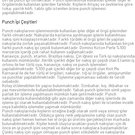
örgülerinde kullanılan iplerden farklıdır. Kişilerin ihtiyaç ve zevklerine göre
toka, yastık kılıfı, tablo gibi istenilen ürüne punch işlemesi
yapılabilmektedir.
Punch İpi Çeşitleri
Punch nakışlarının işlenmesinde kullanılan ipler diğer el örgü iplerinden
farklı olmaktadır. Nakışlarda katlarına ayrılmayan iplerin kullanılması
nakış işini kolaylaştırmaktadır. Farklı türdeki el örgü ipleri ile yapılan
nakışlarda zorluk yaşanabilmektedir. Punch nakışlarında kullanılan birçok
farklı punch nakış ipi çeşidi bulunmaktadır. Domino Koton Perle %100
merserize içeriği çok rahat kullanım sağlamaktadır.
Kanaviçe, punch, etamin, Brezilya nakışı, Çin iğnesi ve Türk işi nakışlarında
kullanımı mümkündür. Akrilik içerikli diğer bir nakış ipi çeşidi olan Etamin iş
orlonu ile her türlü oya, kanaviçe, nakış ve punch işlemeleri
yapılabilmektedir. %100 pak içerikli diğer bir ip çeşidi olan Knit Me
Karnaval ile de her türlü el örgüleri, nakışlar, tığ işi örgüler, amigurumiler
ve punchlar yapılabilmektedir. Tüylenme yapmaması sebebi ile tercih
sebebidir.
Kolay ütülenebilen bir yapısı bulunmaktadır. Sonbahar, kış, ilkbahar ve
yaz mevsimlerinde kullanılabilmektedir. Yabalı punch iplerinin simli yapısı
parlak bir işleme yapılmasını mümkün hale getirmektedir. Punch
nakışlarında kullanılabildiği gibi aynı zamanda diğer nakış işlerinde de
işleme ipi olarak kullanılabilmektedir. Punch nakış ipleri ile istenilen incelik
veya kalınlıkla işlemeler yapmak mümkündür.
Punch nakışlarında kişilerin isteğine bağlı olarak simli veya simsiz ipler
kullanılabilmektedir. Oldukça geniş renk yelpazesine sahip olan punch
nakış ipleri hemen hemen her el örgü ipi üretimi gerçekleştiren markada
bulunabilmektedir. Kişiler kendi oluşturacakları punch nakışları için ilk
önce en iyi punch ipini seçmeli ve daha sonra nakışlara başlamalıdırlar.
Çünkü nakış için uygun olmayan punch ipleri sökülebilir ve nakışlarda