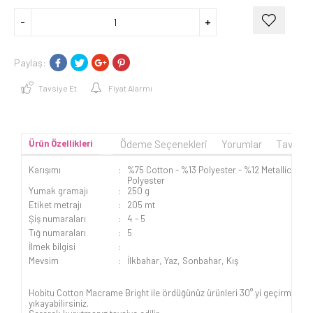
Paylaş:
Tavsiye Et
Fiyat Alarmı
Ürün Özellikleri
Ödeme Seçenekleri
Yorumlar
Tavsiye
Karışımı
:
%75 Cotton - %13 Polyester - %12 Metallic
Polyester
Yumak gramajı
:
250 g
Etiket metrajı
:
205 mt
Şiş numaraları
:
4 - 5
Tığ numaraları
:
5
İlmek bilgisi
:
Mevsim
:
İlkbahar, Yaz, Sonbahar, Kış
Hobitu Cotton Macrame Bright ile ördüğünüz ürünleri 30° yi geçirmeden
yıkayabilirsiniz.