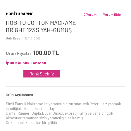
HOBİTU YARNS
0 Yorum
Yorum Ekle
HOBİTU COTTON MACRAME
BRİGHT 123 SIYAH-GÜMÜŞ
Ürün Kodu :
1153.110.0093
100,00
TL
Ürün Fiyatı :
İplik Kalınlık Tablosu
Renk Seçiniz
Ürün Açıklaması
Simli Pamuk Makrome ile yaratıcılığınızın sınırı yok.Yeterki siz yapmak
istediğinizi kafanızda tasarlayın.
Çanta, Runner, Supla,Duvar Süsü,Dekoratif Kilim ve daha bir çok
aksesuar tamamen sizin yaratıcılığınıza kalmış.
Çok amaçlı kullanılan bir ipliktir.