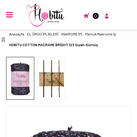
0
Anasayfa
EL ÖRGÜ İPLİKLERİ
MAKROME İPİ
Pamuk Makrome İp
HOBİTU COTTON MACRAME BRİGHT 123 Siyah-Gümüş