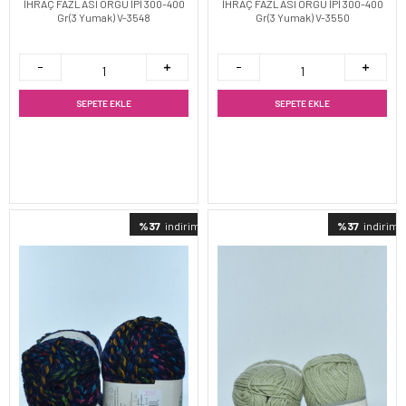
İHRAÇ FAZLASI ÖRGÜ İPİ 300-400
İHRAÇ FAZLASI ÖRGÜ İPİ 300-400
Gr(3 Yumak) V-3548
Gr(3 Yumak) V-3550
SEPETE EKLE
SEPETE EKLE
%37
indirimli
%37
indirimli