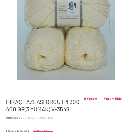
0 Yorum
Yorum Ekle
İHRAÇ FAZLASI ÖRGÜ İPİ 300-
400 GR(3 YUMAK) V-3548
Ürün Kodu :
00153.001.0348.V-3548
Ürün Fiyatı :
300,00 TL