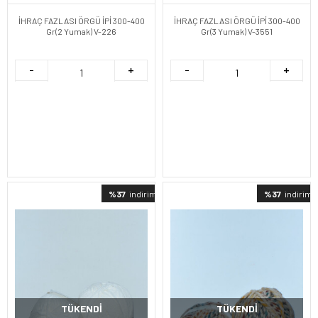
İHRAÇ FAZLASI ÖRGÜ İPİ 300-400
İHRAÇ FAZLASI ÖRGÜ İPİ 300-400
Gr(2 Yumak) V-226
Gr(3 Yumak) V-3551
%37
indirimli
%37
indirimli
TÜKENDI
TÜKENDI