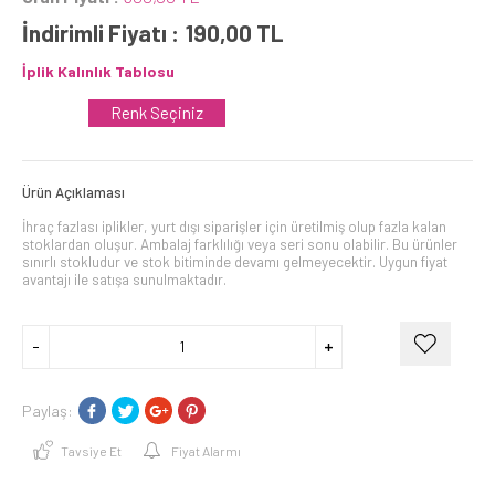
İndirimli Fiyatı :
190,00
TL
İplik Kalınlık Tablosu
Renk Seçiniz
Ürün Açıklaması
İhraç fazlası iplikler, yurt dışı siparişler için üretilmiş olup fazla kalan
stoklardan oluşur. Ambalaj farklılığı veya seri sonu olabilir. Bu ürünler
sınırlı stokludur ve stok bitiminde devamı gelmeyecektir. Uygun fiyat
avantajı ile satışa sunulmaktadır.
Paylaş:
Tavsiye Et
Fiyat Alarmı