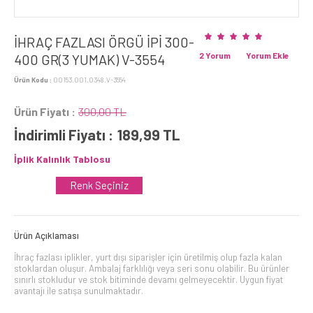
İHRAÇ FAZLASI ÖRGÜ İPİ 300-
2 Yorum
Yorum Ekle
400 GR(3 YUMAK) V-3554
Ürün Kodu :
00153.001.0348.V-3554
Ürün Fiyatı :
300,00 TL
İndirimli Fiyatı :
189,99
TL
İplik Kalınlık Tablosu
Renk Seçiniz
Ürün Açıklaması
İhraç fazlası iplikler, yurt dışı siparişler için üretilmiş olup fazla kalan
stoklardan oluşur. Ambalaj farklılığı veya seri sonu olabilir. Bu ürünler
sınırlı stokludur ve stok bitiminde devamı gelmeyecektir. Uygun fiyat
avantajı ile satışa sunulmaktadır.