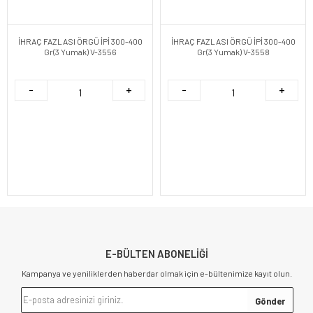
İHRAÇ FAZLASI ÖRGÜ İPİ 300-400
İHRAÇ FAZLASI ÖRGÜ İPİ 300-400
Gr(3 Yumak) V-3556
Gr(3 Yumak) V-3558
E-BÜLTEN ABONELİĞİ
Kampanya ve yeniliklerden haberdar olmak için e-bültenimize kayıt olun.