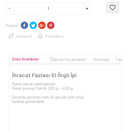
Paylaş:
Tavsiye Et
Fiyat Alarmı
Ürün Özellikleri
Ödeme Seçenekleri
Yorumlar
Tavsiye
İhracat Fazlası El Örgü İpi
Paket olarak satılmaktadır.
Paket gramajı Takribi 300 gr - 400 gr
Ekranda görünen renk ile gerçek iplik rengi
farklılık gösterebilir.