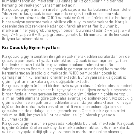
kumaşlar tercih edilmektedir. Bu kumaşlar kız çocuklarının citlerinde
herhangi bir reaksiyon yaratmamaktadır.
Kız çocuk iç giyim ürünleri üreten çok sayıda marka bulunmaktadır. Seher
Yıldızı ve Tutku, çocuk iç çamaşırında en çok tercih edilen markalar
arasında yer almaktadır. %100 pamuktan üretilen ürünler ciltte herhangi
bir reaksiyon yaratmamakla birlikte ciltle uyum sağlamaktadır. Karışık
desenlerden düz renklere kadar çok farklı alternatifleri bulunan bu
markaların her yaş grubuna uygun bedeni bulunmaktadır. 3 - 4 yaş, 5 - 6
yaş, 7 - 8 yaş ve 9 - 10 yaş grubuna yönelik farklı numaraları ile herkesin
ihtiyacı karşılanmaktadır.
Kız Çocuk İç Giyim Fiyatları
Kız çocuk iç giyim çeşitleri ile ilgili en çok merak edilen sorulardan biri de
çocuk iç çamaşırları fiyatları olmaktadır. Çocuk iç çamaşırları fiyatları
belirlenirken bazı faktörler göz önünde bulundurulmaktadır. Bu
faktörlerden en önemlisi ise çocuk iç çamaşırlarının hangi ham madde
karışımlarından üretildiği olmaktadır. %100 pamuk olan çocuk iç
çamaşırlarının kullanılması önerilmektedir. Bunun yanı sıra kız çocuk iç
giyim fiyatları markalara göre değişebilmektedir.
Kız çocuk iç giyim ürünleri birden fazla sayıda alınan ürünler olması nedeni
ile oldukça ekonomik ve her bütçeye yöneliktir. Hijyen ve sağlık açısından
birden fazla alınmsı gereken kız çocuk iç giyim ürünlerinin çoklu ve toplu
alımları tekli alımlara göre çok daha avantajlı olabilmektedir. Kız çocuk iç
giyim setleri ise en çok tercih edilenler arasında yer almaktadır. İkili veya
üçlü setlerde daha fazla renk alternatifi ve desen bulunduğu için kız
çocuklarının da oldukça ilgisini çekmektedir. Genellikle kız çocuk atlet
takımları ikili, kız çocuk külot takımları ise üçlü olarak piyasada
bulunmaktadır.
Kız çocuk iç giyim ürünleri piyasada kolaylıkla bulunabilmektedir. Kız çocuk
iç giyim ürünleri üreten çok sayıda marka bulunmaktadır. Bu markalardan
satın alım yapılabildiği gibi aynı zamanda markaların online alışveriş