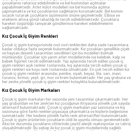
çocuklarını rahatsız edebilmekte ve bel kısmından açılmalar
yapabilmektedir. Atlet külot modelleri ise bel kısmında açılma
yapmamakta ve kız çocuklarının sağlıklarını korumaktadır. Bel kısmını
sıcacık tutarak çocukların üşümesinin önüne geçmektedir. Elbise ve
eteklerin altına gönül rahatlığı ile tercih edilebilmektedir. Çocuklara
hareket özgürlüğü tanıyarak gönüllerince hareket edebilmelerini
sağlamaktadır.
Kız Çocuk İç Giyim Renkleri
Çocuk iç giyim kategorisinde cıvıl cıvıl renklerden daha sade tasarımlara
kadar oldukça fazla seçenek bulunmaktadır. Kız çocukları genellikle çiçek
ve hayvan desenli tasarımları sevdikleri için bu modelleri bulmak
mümkündür. Çocuklar için yarım atlet modellerinde ise kelebek, kalp ve
bebek figürleri tercih edilmektedir. Yaz aylarında tercih edilen çocuk iç
giyim renkleri açık renkler tonlarında, kış aylarında tercih edilen çocuk iç
giyim renkleri ise koyu renk tonlarında olmaktadır. En çok tercih edilen kız
çocuk iç giyim renkleri arasında; pembe, siyah, beyaz, lila, sarı, mavi,
turuncu, kırmızı, yeşil, gri, mor ve krem bulunmaktadır. Her yaş grubuna ve
her zevke yönelik çocuk iç giyim renkleri kolaylıkla bulunabilmektedir.
Kız Çocuk İç Giyim Markaları
Çocuk iç giyim markaları her sezonda yeni tasarımlar çıkarmaktadır. Her
yaş grubundan ve her zevkten kız çocuğunun ihtiyacına yönelik çok sayıda
alternatif bulunmaktadır. Çocuk iç giyim markaları yaz sezonuna ve kış
sezonuna göre farklı renkleri piyasaya çıkarmakta ve kişilerin beğenisine
sunmaktadır. Her bedene yönelik farklı renk alternatifleri bulunmaktadır.
Çocuk iç giyim ürünlerinin çocukların cildi ile uyumlu olması gerekmektedir.
Aksi bir durumda çocukların ciltlerinde çeşitli alerjik reaksiyonlar ve tahriş
oluşabilmektedir. Bu sebep ile kız çocuk iç giyim modellerinde sağlıklı