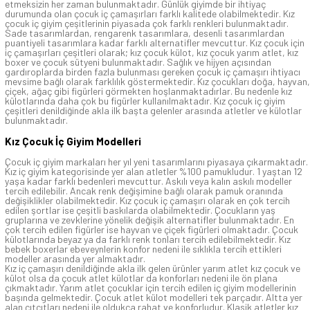
etmeksizin her zaman bulunmaktadır. Günlük giyimde bir ihtiyaç
durumunda olan çocuk iç çamaşırları farklı kalitede olabilmektedir. Kız
çocuk iç giyim çeşitlerinin piyasada çok farklı renkleri bulunmaktadır.
Sade tasarımlardan, rengarenk tasarımlara, desenli tasarımlardan
puantiyeli tasarımlara kadar farklı alternatifler mevcuttur. Kız çocuk için
iç çamaşırları çeşitleri olarak; kız çocuk külot, kız çocuk yarım atlet, kız
boxer ve çocuk sütyeni bulunmaktadır. Sağlık ve hijyen açısından
gardıroplarda birden fazla bulunması gereken çocuk iç çamaşırı ihtiyacı
mevsime bağlı olarak farklılık göstermektedir. Kız çocukları doğa, hayvan,
çiçek, ağaç gibi figürleri görmekten hoşlanmaktadırlar. Bu nedenle kız
külotlarında daha çok bu figürler kullanılmaktadır. Kız çocuk iç giyim
çeşitleri denildiğinde akla ilk başta gelenler arasında atletler ve külotlar
bulunmaktadır.
Kız Çocuk İç Giyim Modelleri
Çocuk iç giyim markaları her yıl yeni tasarımlarını piyasaya çıkarmaktadır.
Kız iç giyim kategorisinde yer alan atletler %100 pamukludur. 1 yaştan 12
yaşa kadar farklı bedenleri mevcuttur. Askılı veya kalın askılı modeller
tercih edilebilir. Ancak renk değişimine bağlı olarak pamuk oranında
değişiklikler olabilmektedir. Kız çocuk iç çamaşırı olarak en çok tercih
edilen şortlar ise çeşitli baskılarda olabilmektedir. Çocukların yaş
gruplarına ve zevklerine yönelik değişik alternatifler bulunmaktadır. En
çok tercih edilen figürler ise hayvan ve çiçek figürleri olmaktadır. Çocuk
külotlarında beyaz ya da farklı renk tonları tercih edilebilmektedir. Kız
bebek boxerlar ebeveynlerin konfor nedeni ile sıklıkla tercih ettikleri
modeller arasında yer almaktadır.
Kız iç çamaşırı denildiğinde akla ilk gelen ürünler yarım atlet kız çocuk ve
külot olsa da çocuk atlet külotlar da konforları nedeni ile ön plana
çıkmaktadır. Yarım atlet çocuklar için tercih edilen iç giyim modellerinin
başında gelmektedir. Çocuk atlet külot modelleri tek parçadır. Altta yer
alan çıtçıtları nedeni ile oldukça rahat ve konforludur. Klasik atletler kız