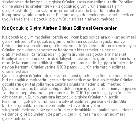
sitelerinden de kız çocuk iç giyim ürünleri satın alınabilmektedir. Popüler
online alışveriş sitelerinde ve kız çocuk iç giyim ürünlerinin satışının
gerçekleştirildiği markaların internet sitelerinde bazı dönemlerde
kampanya yapılabilmektedir. Bu kampanya dönemlerinde alınabilecek en
uygun fiyatlara kız çocuk iç giyim ürünleri satın alınabilmektedir.
Kız Çocuk İç Giyim Alırken Dikkat Edilmesi Gerekenler
Kız çocuk iç giyim modelleri tercih edilirken bazı noktalara dikkat edilmesi
gerekmektedir. Kız çocuk iç giyim ürünlerinin çocukların yaşlarına ve
bedenlerine uygun olması gerekmektedir. Doğru bedende tercih edilmeyen
ürünler, çocukların rahatsız ve konforsuz hissetmelerine neden
olabilmektedir. Rahatsız eden iç giyim ürünleri ise çocukların hareket
kabiliyetlerini olumsuz olarak etkileyebilmektedir. İç giyim ürünlerinin ham
madde karışımlarına dikkat edilmesi gerekmektedir. İç giyim ürünlerinde
naylon karışımlı ürünler yerine %100 pamuklu ürünlerin tercih edilmesi
önerilmektedir.
Çocuk iç giyim ürünlerinde dikkat edilmesi gereken en önemli konulardan
biri de sağlık olmaktadır. İçerisinde sentetik madde olan iç giyim ürünleri
çocukların genital yollarında çeşitli sorunlara neden olabilmektedir.
Çocuklar hassas bir cilde sahip oldukları için iç giyim ürünlerinin alerjiye ve
tahrişe sebep olmaması gerekmektedir. %100 pamuklu iç giyim ürünleri
cilt dostudur. Bunun yanı sıra kız çocuk iç giyim ürünlerinin lastik
kısımlarının çok sıkı olmamasına dikkat edilmesi gerekmektedir. Sıkı
lastikler çocukları rahatsız edebilmekte ve idrar yollarını
sıkıştırabilmektedir. Kız çocuk ürünlerinde sıklıkla kullanılan baskı, desen
ve dantel gibi bölümlerin de pamuk içerikli olmasına dikkat edilmesi
gerekmektedir.