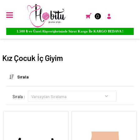
0
1.500 ₺ ve Üzeri Alışverişlerinizde Sürat Kargo İle KARGO BEDAVA !
Anasayfa
İÇ GİYİM
ÇOCUK İÇ GİYİM
KIZ ÇOCUK İÇ GİYİM
Kız Çocuk İç Giyim
Sırala
Sırala :