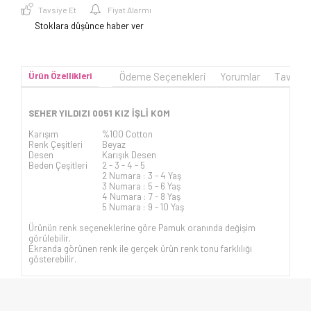
Tavsiye Et
Fiyat Alarmı
Stoklara düşünce haber ver
Ürün Özellikleri
Ödeme Seçenekleri
Yorumlar
Tavsiye
SEHER YILDIZI 0051 KIZ İŞLİ KOM
Karışım
%100 Cotton
Renk Çeşitleri
Beyaz
Desen
Karışık Desen
Beden Çeşitleri
2 - 3 - 4 - 5
2 Numara : 3 - 4 Yaş
3 Numara : 5 - 6 Yaş
4 Numara : 7 - 8 Yaş
5 Numara : 9 - 10 Yaş
Ürünün renk seçeneklerine göre Pamuk oranında değişim
görülebilir.
Ekranda görünen renk ile gerçek ürün renk tonu farklılığı
gösterebilir.