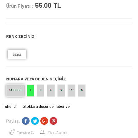
55,00
TL
Ürün Fiyatı :
RENK SEÇİNİZ :
BEYAZ
NUMARA VEYA BEDEN SEÇINIZ
0(BEBE)
1
2
3
4
5
6
Tükendi
Stoklara düşünce haber ver
Paylaş:
Tavsiye Et
Fiyat Alarmı