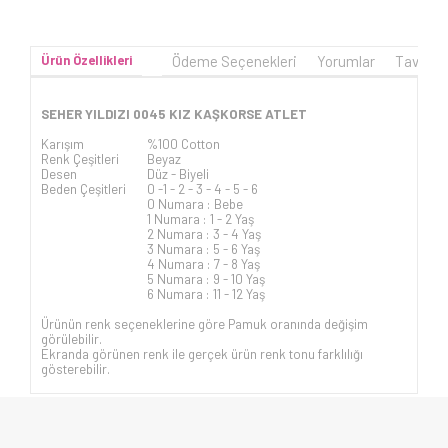
Ürün Özellikleri
Ödeme Seçenekleri
Yorumlar
Tavsiye
SEHER YILDIZI 0045 KIZ KAŞKORSE ATLET
Karışım
%100 Cotton
Renk Çeşitleri
Beyaz
Desen
Düz - Biyeli
Beden Çeşitleri
0 -1 - 2 - 3 - 4 - 5 - 6
0 Numara : Bebe
1 Numara : 1 - 2 Yaş
2 Numara : 3 - 4 Yaş
3 Numara : 5 - 6 Yaş
4 Numara : 7 - 8 Yaş
5 Numara : 9 - 10 Yaş
6 Numara : 11 - 12 Yaş
Ürünün renk seçeneklerine göre Pamuk oranında değişim
görülebilir.
Ekranda görünen renk ile gerçek ürün renk tonu farklılığı
gösterebilir.