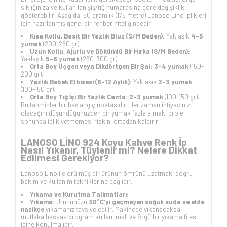
sıklığınıza ve kullanılan şiş/tığ numarasına göre değişiklik
gösterebilir. Aşağıda, 50 gramlık (175 metre) Lanoso Lino iplikleri
için hazırlanmış genel bir rehber niteliğindedir.
Kısa Kollu, Basit Bir Yazlık Bluz (S/M Beden):
Yaklaşık
4-5
yumak
(200-250 gr).
Uzun Kollu, Ajurlu ve Dökümlü Bir Hırka (S/M Beden):
Yaklaşık
5-6 yumak
(250-300 gr).
Orta Boy Üçgen veya Dikdörtgen Bir Şal:
3-4 yumak
(150-
200 gr).
Yazlık Bebek Elbisesi (6-12 Aylık):
Yaklaşık
2-3 yumak
(100-150 gr).
Orta Boy Tığ İşi Bir Yazlık Çanta:
2-3 yumak
(100-150 gr).
Bu tahminler bir başlangıç noktasıdır. Her zaman ihtiyacınız
olacağını düşündüğünüzden bir yumak fazla almak, proje
sonunda iplik yetmemesi riskini ortadan kaldırır.
LANOSO LİNO 924 Koyu Kahve Renk İp
Nasıl Yıkanır, Tüylenir mi? Nelere Dikkat
Edilmesi Gerekiyor?
Lanoso Lino ile örülmüş bir ürünün ömrünü uzatmak, doğru
bakım ve kullanım tekniklerine bağlıdır.
Yıkama ve Kurutma Talimatları:
Yıkama:
Ürününüzü
30°C'yi geçmeyen soğuk suda ve elde
nazikçe
yıkamanız tavsiye edilir. Makinede yıkanacaksa,
mutlaka hassas program kullanılmalı ve örgü bir yıkama filesi
içine konulmalıdır.