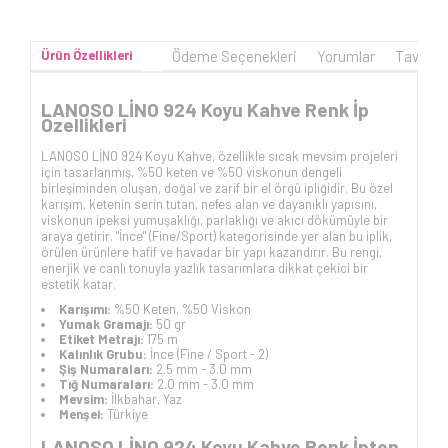
Ürün Özellikleri
Ödeme Seçenekleri
Yorumlar
Tavsiye
LANOSO LİNO 924 Koyu Kahve Renk İp
Özellikleri
LANOSO LİNO 924 Koyu Kahve, özellikle sıcak mevsim projeleri
için tasarlanmış, %50 keten ve %50 viskonun dengeli
birleşiminden oluşan, doğal ve zarif bir el örgü ipliğidir. Bu özel
karışım, ketenin serin tutan, nefes alan ve dayanıklı yapısını,
viskonun ipeksi yumuşaklığı, parlaklığı ve akıcı dökümüyle bir
araya getirir. "İnce" (Fine/Sport) kategorisinde yer alan bu iplik,
örülen ürünlere hafif ve havadar bir yapı kazandırır. Bu rengi,
enerjik ve canlı tonuyla yazlık tasarımlara dikkat çekici bir
estetik katar.
Karışımı:
%50 Keten, %50 Viskon
Yumak Gramajı:
50 gr
Etiket Metrajı:
175 m
Kalınlık Grubu:
İnce (Fine / Sport - 2)
Şiş Numaraları:
2.5 mm - 3.0 mm
Tığ Numaraları:
2.0 mm - 3.0 mm
Mevsim:
İlkbahar, Yaz
Menşei:
Türkiye
LANOSO LİNO 924 Koyu Kahve Renk İpten