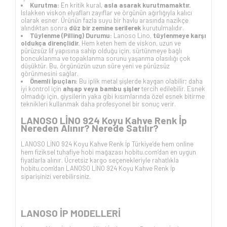
Kurutma:
En kritik kural,
asla asarak kurutmamaktır.
Islakken viskon elyafları zayıflar ve örgünün ağırlığıyla kalıcı
olarak esner. Ürünün fazla suyu bir havlu arasında nazikçe
alındıktan sonra
düz bir zemine serilerek
kurutulmalıdır.
Tüylenme (Pilling) Durumu:
Lanoso Lino,
tüylenmeye karşı
oldukça dirençlidir.
Hem keten hem de viskon, uzun ve
pürüzsüz lif yapısına sahip olduğu için, sürtünmeye bağlı
boncuklanma ve topaklanma sorunu yaşanma olasılığı çok
düşüktür. Bu, örgünüzün uzun süre yeni ve pürüzsüz
görünmesini sağlar.
Önemli İpuçları:
Bu iplik metal şişlerde kaygan olabilir; daha
iyi kontrol için
ahşap veya bambu şişler
tercih edilebilir. Esnek
olmadığı için, giysilerin yaka gibi kısımlarında özel esnek bitirme
teknikleri kullanmak daha profesyonel bir sonuç verir.
LANOSO LİNO 924 Koyu Kahve
Renk İp
Nereden Alınır? Nerede Satılır?
LANOSO LİNO 924 Koyu Kahve
Renk İp Türkiye’de hem online
hem fiziksel tuhafiye hobi mağazası hobitu.com’dan en uygun
fiyatlarla alınır. Ücretsiz kargo seçenekleriyle rahatlıkla
hobitu.com'dan
LANOSO LİNO 924 Koyu Kahve
Renk İp
siparişinizi verebilirsiniz.
LANOSO İP
MODELLERİ