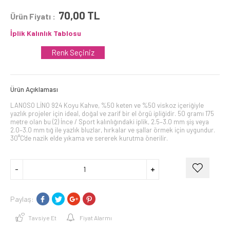
70,00
TL
Ürün Fiyatı :
İplik Kalınlık Tablosu
Renk Seçiniz
Ürün Açıklaması
LANOSO LİNO 924 Koyu Kahve, %50 keten ve %50 viskoz içeriğiyle
yazlık projeler için ideal, doğal ve zarif bir el örgü ipliğidir. 50 gramı 175
metre olan bu (2) İnce / Sport kalınlığındaki iplik, 2.5–3.0 mm şiş veya
2.0–3.0 mm tığ ile yazlık bluzlar, hırkalar ve şallar örmek için uygundur.
30°C'de nazik elde yıkama ve sererek kurutma önerilir.
Paylaş:
Tavsiye Et
Fiyat Alarmı