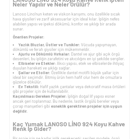
Neler Yapılır ve Neler Örülür?
Lanoso Lino'nun keten ve viskon karışımı, onu özellikle sıcak
hava giysileri ve zarif aksesuarlar için ideal kılar. İpliğin nefes
alabilen yapısı ve ipeksi dökümü, konfor ve şıklığı bir arada
sunar.
Önerilen Projeler:
Yazlık Bluzlar, Üstler ve Tunikler:
Vücuda yapışmayan,
dökümlü ve ferah giysiler için mükemmeldir.
Ajurlu ve Dökümlü Hırkalar:
Dantel ve ajur gibi açık örgü
desenleri, bu ipliğin zarafetini ve akıcılığını en iyi şekilde sergiler.
Elbiseler ve Etekler:
Akıcı yapısı, etek ve elbiselerde ihtiyaç
duyulan hareketi ve şıklığı sağlar.
Şallar ve Etoller:
Özellikle dantel motifli büyük şallar için
ideal bir seçimdir. Bitmiş ürün hem hafif olur hem de omuzlara
güzelce dökülür.
Ev Tekstili:
Hafif yazlık çantalar veya dekoratif masa örtüleri
gibi projeler için de kullanılabilir.
Kaçınılması Gereken Projeler:
İpliğin doğal lif yapısı esner
ancak geri toplanmaz. Bu nedenle, lastik örgülü bereler veya
çorap manşetleri gibi
esneklik gerektiren projeler için uygun
değildir.
Kaç Yumak LANOSO LİNO 924 Koyu Kahve
Renk İp Gider?
Bir proje için ne kadar iplik gerekeceği; seçilen modele, örgü