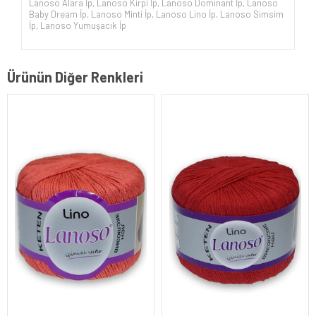
Lanoso Alara İp
,
Lanoso Kirpi İp
,
Lanoso Dominant İp
,
Lanoso
Baby Dream İp
,
Lanoso Minti İp
,
Lanoso Lino İp
,
Lanoso Simsim
İp
,
Lanoso Yumuşacık İp
Ürünün Diğer Renkleri