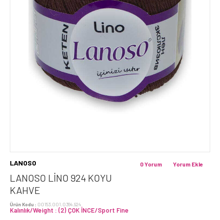
LANOSO
0 Yorum
Yorum Ekle
LANOSO LİNO 924 KOYU
KAHVE
Ürün Kodu :
00153.001.0364.924
Kalınlık/Weight : (2) ÇOK İNCE/Sport Fine