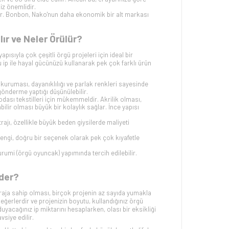
z önemlidir.
dir. Bonbon, Nako'nun daha ekonomik bir alt markası
r ve Neler Örülür?
ısıyla çok çeşitli örgü projeleri için ideal bir
Bu ip ile hayal gücünüzü kullanarak pek çok farklı ürün
uk kuruması, dayanıklılığı ve parlak renkleri sayesinde
ir gönderme yaptığı düşünülebilir.
 odası tekstilleri için mükemmeldir. Akrilik olması,
ilir olması büyük bir kolaylık sağlar. İnce yapısı
etrajı, özellikle büyük beden giysilerde maliyeti
u rengi, doğru bir seçenek olarak pek çok kıyafetle
urumi (örgü oyuncak) yapımında tercih edilebilir.
der?
ja sahip olması, birçok projenin az sayıda yumakla
ğerlerdir ve projenizin boyutu, kullandığınız örgü
 duyacağınız ip miktarını hesaplarken, olası bir eksikliği
siye edilir.