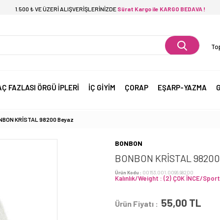
1.500 ₺ VE ÜZERİ ALIŞVERİŞLERİNİZDE
Sürat Kargo ile KARGO BEDAVA !
Top
AÇ FAZLASI ÖRGÜ İPLERİ
İÇ GİYİM
ÇORAP
EŞARP-YAZMA
G
NBON KRİSTAL 98200 Beyaz
BONBON
BONBON KRİSTAL 98200
Ürün Kodu :
00153.001.0096.98200
Kalınlık/Weight : (2) ÇOK İNCE/Sport
55,00
TL
Ürün Fiyatı :