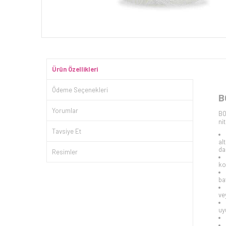
Ürün Özellikleri
Ödeme Seçenekleri
B
Yorumlar
BO
ni
Tavsiye Et
al
da
Resimler
ko
ba
ve
uy