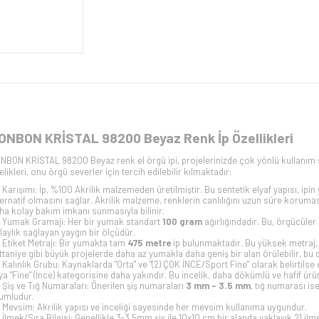
ONBON KRİSTAL 98200 Beyaz Renk İp Özellikleri
NBON KRİSTAL 98200 Beyaz renk el örgü ipi, projelerinizde çok yönlü kullanım su
telikleri, onu örgü severler için tercih edilebilir kılmaktadır:
Karışımı: İp, %100 Akrilik malzemeden üretilmiştir. Bu sentetik elyaf yapısı, ipin
ternatif olmasını sağlar. Akrilik malzeme, renklerin canlılığını uzun süre koruması
ha kolay bakım imkanı sunmasıyla bilinir.
Yumak Gramajı: Her bir yumak standart
100 gram
ağırlığındadır. Bu, örgücüler
laylık sağlayan yaygın bir ölçüdür.
Etiket Metrajı: Bir yumakta tam
475 metre
ip bulunmaktadır. Bu yüksek metraj,
ttaniye gibi büyük projelerde daha az yumakla daha geniş bir alan örülebilir, bu 
Kalınlık Grubu: Kaynaklarda "Orta" ve "(2) ÇOK İNCE/Sport Fine" olarak belirtilse 
ya "Fine" (İnce) kategorisine daha yakındır. Bu incelik, daha dökümlü ve hafif ürü
Şiş ve Tığ Numaraları: Önerilen şiş numaraları
3 mm - 3.5 mm
, tığ numarası is
umludur.
Mevsim: Akrilik yapısı ve inceliği sayesinde her mevsim kullanıma uygundur.
İlmek/Sıra Bilgisi: Genellikle 3-3.5mm şiş ile 10x10 cm bir alanda yaklaşık 21 ilm