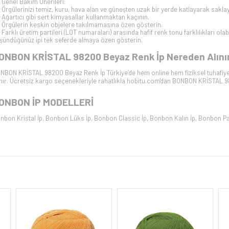
Genel Bakım Önerileri:
Örgülerinizi temiz, kuru, hava alan ve güneşten uzak bir yerde katlayarak saklay
Ağartıcı gibi sert kimyasallar kullanmaktan kaçının.
Örgülerin keskin objelere takılmamasına özen gösterin.
Farklı üretim partileri (LOT numaraları) arasında hafif renk tonu farklılıkları olab
şündüğünüz ipi tek seferde almaya özen gösterin.
ONBON KRİSTAL 98200 Beyaz
Renk İp Nereden Alını
NBON KRİSTAL 98200 Beyaz
Renk İp Türkiye’de hem online hem fiziksel tuhafiy
ınır. Ücretsiz kargo seçenekleriyle rahatlıkla hobitu.com'dan
BONBON KRİSTAL 9
ONBON İP
MODELLERİ
nbon Kristal İp
,
Bonbon Lüks İp
,
Bonbon Classic İp
,
Bonbon Kalın İp
,
Bonbon Pa