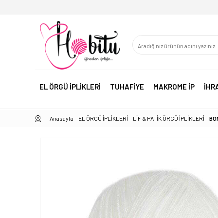
EL ÖRGÜ İPLİKLERİ
TUHAFİYE
MAKROME İP
İHR
Anasayfa
EL ÖRGÜ İPLİKLERİ
LİF & PATİK ÖRGÜ İPLİKLERİ
BO