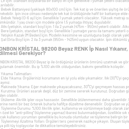
Lif İçin: Standart boyutlarda bir banyo lifi için genellikle 1 yumak yeterli olacak
arılabilir.
Bebek Battaniyesi (yaklaşık 80x100 cm) İçin: Tek kat ip ve önerilen şiş/tığ ile ö
rekebilir. İpin ince olması nedeniyle tek kat örüldüğünde hafif bir battaniye elde e
Bebek Yeleği (0-6 ay) İçin: Genellikle 1 yumak yeterli olacaktır. Yüksek metrajı
mkündür. 1 yaş civarı için modele göre 1.5 yumağa ihtiyaç duyulabilir.
Atkı (yetişkin, standart boy) İçin: 1 ila 2 yumak (475m - 950m) yeterli olabilir. At
Bere (yetişkin, standart boy) İçin: Genellikle 1 yumağın yarısı ila tamamı yeterli o
Yetişkin Kazak (M Beden) İçin: Modelin kesimine ve uzunluğuna bağlı olarak yakl
Şal (Orta Boy) İçin: 2 ila 3 yumak (950m - 1425m) uygun olacaktır. İpin dökümlü yap
ONBON KRİSTAL 98200 Beyaz RENK İp Nasıl Yıkanır, 
dilmesi Gerekiyor?
NBON KRİSTAL 98200 Beyaz ip ile ördüğünüz ürünlerin ömrünü uzatmak ve görü
gulamak önemlidir. Bu ip %100 akrilik olduğundan, bakımı genellikle kolaydır.
Yıkama Talimatları:
Elde Yıkama: Örgülerinizi korumanın en iyi yolu elde yıkamaktır. Ilık (30°C'yi g
kayınız.
Makinede Yıkama: Eğer makinede yıkayacaksanız, 30°C'yi geçmeyen hassas prog
Kurutma: Ürünleri asarak değil, düz bir zemine sererek kurutunuz. Doğrudan gü
den olabilir.
Ütüleme: Akrilik ipler ısıya hassastır. Genellikle ütülenmemesi daha güvenlidi
erine nemli bir bez örterek buharla hafifçe düzeltme denenebilir. Doğrudan ve y
Tüylenme Durumu: %100 Akrilik ipler, kullanıma ve sürtünmeye bağlı olarak zam
in özel bir "anti-pilling" (tüylenme yapmaz) ibaresi bulunmadığından, özellikle sı
cak kullanıcı yorumları genellikle bu konuda olumludur ve tüylenme belirgin bi
Tüylenmeyi Azaltma Yolları: Örgüleri ters çevirerek nazikçe yıkayın. Oluşan tüyle
a pilli tüy toplayıcılar ile dikkatlice temizleyebilirsiniz.