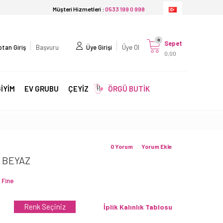
Müşteri Hizmetleri :
0533 199 0 998
0
Sepet
tan Giriş
Başvuru
Üye Girişi
Üye Ol
0,00
İYİM
EV GRUBU
ÇEYİZ
ÖRGÜ BUTİK
0 Yorum
Yorum Ekle
 BEYAZ
 Fine
Renk Seçiniz
İplik Kalınlık Tablosu