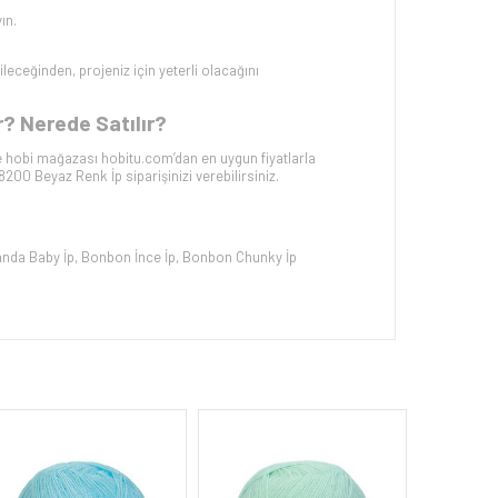
ın.
ileceğinden, projeniz için yeterli olacağını
r? Nerede Satılır?
e hobi mağazası hobitu.com’dan en uygun fiyatlarla
8200 Beyaz
Renk İp siparişinizi verebilirsiniz.
nda Baby İp
,
Bonbon İnce İp
,
Bonbon Chunky İp