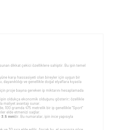
nan dikkat çekici özelliklere sahiptir. Bu ipin temel
 yüne karşı hassasiyeti olan bireyler için uygun bir
, dayanıklılığı ve genellikle doğal elyaflara kıyasla
 için proje başına gereken ip miktarını hesaplamada
 ipin oldukça ekonomik olduğunu gösterir; özellikle
da maliyet avantajı sunar.
de, 100 gramda 475 metrelik bir ip genellikle "Sport"
nler elde etmenizi sağlar.
e
3.5 mm
'dir. Bu numaralar, ipin ince yapısıyla
ek ve 30 sıra elde edilir. Ancak bu, el ayarınıza göre