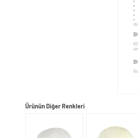
dü
B
BO
al
B
Bo
Ürünün Diğer Renkleri