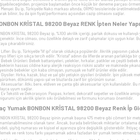
ğişebileceğinden, projenize başlamadan önce küçük bir deneme parçası örmeni
Menşei: Bu ip, Türkiye'de Nako markası altında, ORMO tesislerinde üretilmekte
arak bilinir, bu da ipin fiyat/performans açısından cazip olmasını sağlar.
ONBON KRİSTAL 98200 Beyaz RENK İpten Neler Yapılı
NBON KRİSTAL 98200 Beyaz ip, %100 akrilik içeriği, parlak dokusu ve kullanışlı yap
çenektir. İnce olması, onu özellikle detaylı ve zarif çalışmalar için uygun kılar. 
taya çıkarabilirsiniz.
Lifler: Bu ip, Türkiye'de "lif ipi" olarak oldukça popülerdir. Akrilik yapısının çab
nyo lifleri için sıkça tercih edilir. "Kristal" adının da liflerde aranan parlaklığa b
Bebek Ürünleri: Bebek battaniyeleri, yelekler, hırkalar, patikler ve çeşitli bebek
beklerin hassas cildine karşı alerjik reaksiyon riskini azaltır ve makinede yıkanab
yesinde bebekler için kaba olmayan, yumuşak ve hafif ürünler elde edilir.
Giysiler: Hırka, kazak, bluz ve şal gibi yetişkin giysileri örülebilir. İpin yüksek m
şürürken, dökümlü yapısı şal ve bluzlarda zarif bir görünüm sunar.
Aksesuarlar: Atkı, bere, eldiven ve çanta gibi aksesuarlar için kullanılabilir. B
layca uyum sağlar.
Ev Tekstili ve Dekorasyon: Paspas, kırlent, dekoratif sepetler ve özellikle amig
igurumi için akrilik iplerin sıkı örülebilmesi ve formunu koruması önemlidir.
aç Yumak BONBON KRİSTAL 98200 Beyaz Renk İp Gi
NBON KRİSTAL 98200 Beyaz ipinin yumak başına 475 metre gibi cömert bir metra
mamlanabilmesine olanak tanır. Ancak, burada belirtilecek miktarlar ortalama de
deli, şiş/tığ numarası ve kişisel el ayarınıza göre değişiklik gösterebilir. İhtiyaç
lemek ve renk tonu farkı yaşamamak adına fazladan bir yumak temin etmeniz tav