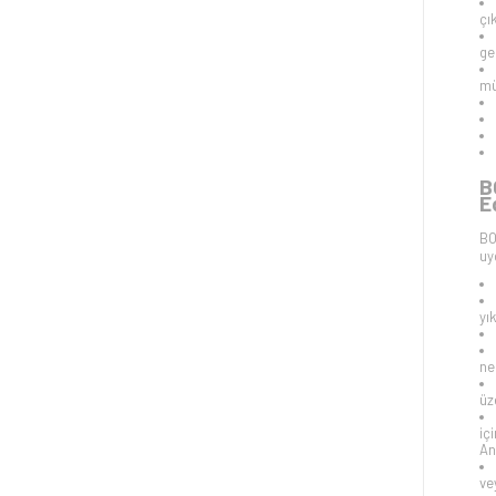
çık
ge
mü
B
E
BO
uy
yı
ne
üz
iç
An
vey