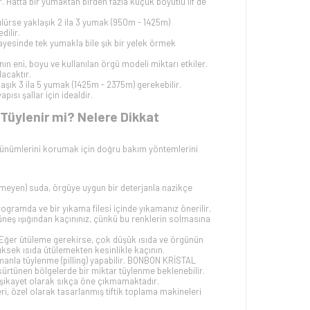
tır. Hatta bir yumaktan birden fazla küçük boyutlu lif de
rülürse yaklaşık 2 ila 3 yumak (950m - 1425m)
dilir.
 sayesinde tek yumakla bile şık bir yelek örmek
kının eni, boyu ve kullanılan örgü modeli miktarı etkiler.
lacaktır.
aşık 3 ila 5 yumak (1425m - 2375m) gerekebilir.
ısı şallar için idealdir.
Tüylenir mi? Nelere Dikkat
nümlerini korumak için doğru bakım yöntemlerini
eçmeyen) suda, örgüye uygun bir deterjanla nazikçe
ramda ve bir yıkama filesi içinde yıkamanız önerilir.
neş ışığından kaçınınız, çünkü bu renklerin solmasına
r. Eğer ütüleme gerekirse, çok düşük ısıda ve örgünün
üksek ısıda ütülemekten kesinlikle kaçının.
anla tüylenme (pilling) yapabilir. BONBON KRİSTAL
k sürtünen bölgelerde bir miktar tüylenme beklenebilir.
r şikayet olarak sıkça öne çıkmamaktadır.
ri, özel olarak tasarlanmış tiftik toplama makineleri