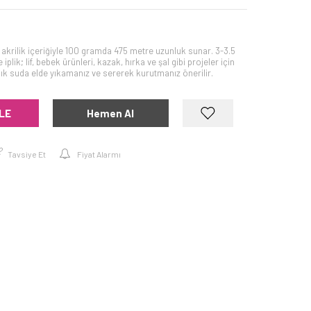
rilik içeriğiyle 100 gramda 475 metre uzunluk sunar. 3-3.5
plik; lif, bebek ürünleri, kazak, hırka ve şal gibi projeler için
ılık suda elde yıkamanız ve sererek kurutmanız önerilir.
LE
Hemen Al
Tavsiye Et
Fiyat Alarmı