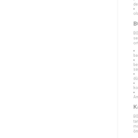
de
ol
B
BO
se
or
ba
be
sa
dü
ko
Am
K
BO
ta
mo
ön