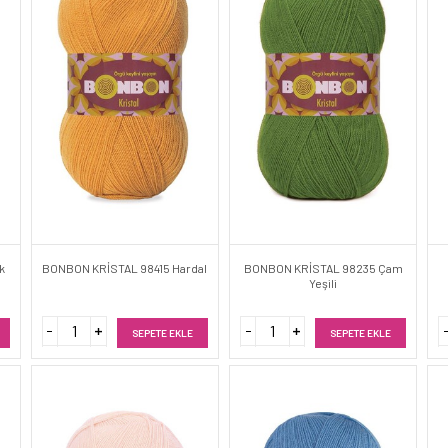
k
BONBON KRİSTAL 98415 Hardal
BONBON KRİSTAL 98235 Çam
Yeşili
SEPETE EKLE
SEPETE EKLE