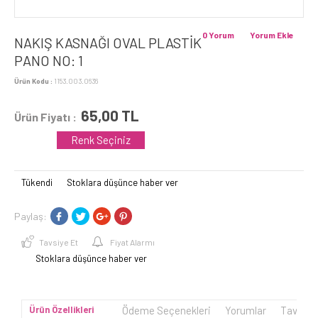
0 Yorum
Yorum Ekle
NAKIŞ KASNAĞI OVAL PLASTİK
PANO NO: 1
Ürün Kodu :
1153.003.0636
65,00
TL
Ürün Fiyatı :
Renk Seçiniz
Tükendi
Stoklara düşünce haber ver
Paylaş:
Tavsiye Et
Fiyat Alarmı
Stoklara düşünce haber ver
Ürün Özellikleri
Ödeme Seçenekleri
Yorumlar
Tavsiye