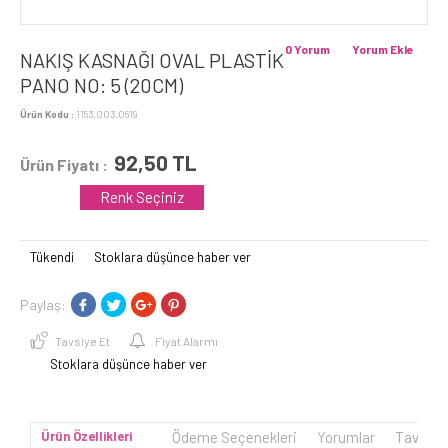
0 Yorum
Yorum Ekle
NAKIŞ KASNAĞI OVAL PLASTİK
PANO NO: 5 (20CM)
Ürün Kodu :
1153.003.0619
92,50
TL
Ürün Fiyatı :
Renk Seçiniz
Tükendi
Stoklara düşünce haber ver
Paylaş:
Tavsiye Et
Fiyat Alarmı
Stoklara düşünce haber ver
Ürün Özellikleri
Ödeme Seçenekleri
Yorumlar
Tavsiye