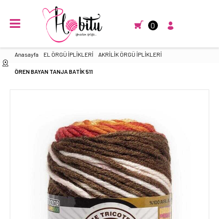
0
Anasayfa
EL ÖRGÜ İPLİKLERİ
AKRİLİK ÖRGÜ İPLİKLERİ
ÖREN BAYAN TANJA BATİK 511