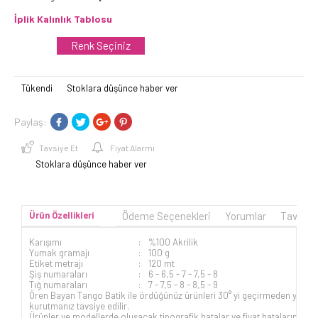
İplik Kalınlık Tablosu
Renk Seçiniz
Tükendi
Stoklara düşünce haber ver
Paylaş:
Tavsiye Et
Fiyat Alarmı
Stoklara düşünce haber ver
Ürün Özellikleri
Ödeme Seçenekleri
Yorumlar
Tavsiye
Karışımı
:
%100 Akrilik
Yumak gramajı
:
100 g
Etiket metrajı
:
120 mt
Şiş numaraları
:
6 - 6,5 - 7 - 7,5 - 8
Tığ numaraları
:
7 - 7,5 - 8 - 8,5 - 9
Ören Bayan Tango Batik ile ördüğünüz ürünleri 30° yi geçirmeden yıkayab
kurutmanız tavsiye edilir.
Ürünler ve modellerde oluşacak tipografik hatalar ve fiyat hatalarında