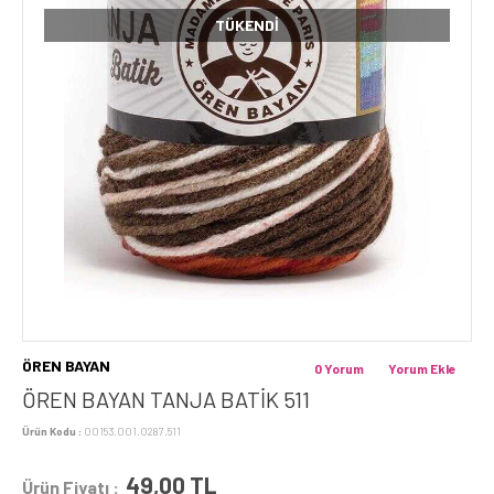
TÜKENDI
ÖREN BAYAN
0 Yorum
Yorum Ekle
ÖREN BAYAN TANJA BATİK 511
Ürün Kodu :
00153.001.0287.511
49,00
TL
Ürün Fiyatı :