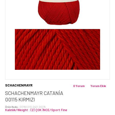
SCHACHENMAYR
0 Yorum
Yorum Ekle
SCHACHENMAYR CATANİA
00115 KIRMIZI
Ürün Kodu :
00153.010.0421.00115
Kalınlık/Weight : (2) ÇOK İNCE/Sport Fine