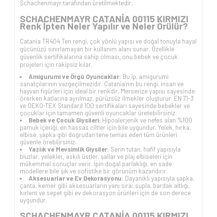
Schachenmayr tarafından üretilmektedir.
SCHACHENMAYR CATANİA 00115 KIRMIZI
Renk İpten Neler Yapılır ve Neler Örülür?
Catania TR404 Ten rengi, çok yönlü yapısı ve doğal tonuyla hayal
gücünüzü sınırlamayan bir kullanım alanı sunar. Özellikle
güvenlik sertifikalarına sahip olması, onu bebek ve çocuk
projeleri için rakipsiz kılar.
Amigurumi ve Örgü Oyuncaklar:
Bu ip, amigurumi
sanatçılarının vazgeçilmezidir. Catania’nın bu rengi, insan ve
hayvan figürleri için ideal bir renkdir. Merserize yapısı sayesinde
örerken katlarına ayrılmaz, pürüzsüz ilmekler oluşturur. EN 71-3
ve OEKO-TEX Standard 100 sertifikaları sayesinde bebekler ve
çocuklar için tamamen güvenli oyuncaklar üretebilirsiniz.
Bebek ve Çocuk Giysileri:
Hipoalerjenik ve nefes alan %100
pamuk içeriği, en hassas ciltler için bile uygundur. Yelek, hırka,
elbise, şapka gibi doğrudan tene temas eden tüm ürünleri
güvenle örebilirsiniz.
Yazlık ve Mevsimlik Giysiler:
Serin tutan, hafif yapısıyla
bluzlar, yelekler, askılı üstler, şallar ve plaj elbiseleri için
mükemmel sonuçlar verir. İpin doğal parlaklığı, en sade
modellere bile şık ve sofistike bir görünüm kazandırır.
Aksesuarlar ve Ev Dekorasyonu:
Dayanıklı yapısıyla şapka,
çanta, kemer gibi aksesuarların yanı sıra; supla, bardak altlığı,
kırlent ve sepet gibi ev dekorasyon ürünleri için de son derece
uygundur.
SCHACHENMAYR CATANİA 00115 KIRMIZI