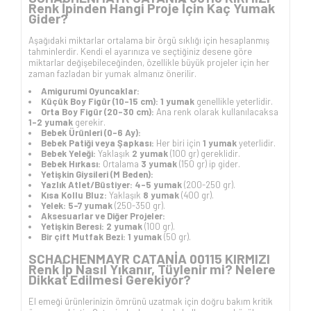
Renk İpinden Hangi Proje İçin Kaç Yumak
Gider?
Aşağıdaki miktarlar ortalama bir örgü sıklığı için hesaplanmış
tahminlerdir. Kendi el ayarınıza ve seçtiğiniz desene göre
miktarlar değişebileceğinden, özellikle büyük projeler için her
zaman fazladan bir yumak almanız önerilir.
Amigurumi Oyuncaklar:
Küçük Boy Figür (10-15 cm):
1 yumak
genellikle yeterlidir.
Orta Boy Figür (20-30 cm):
Ana renk olarak kullanılacaksa
1-2 yumak
gerekir.
Bebek Ürünleri (0-6 Ay):
Bebek Patiği veya Şapkası:
Her biri için
1 yumak
yeterlidir.
Bebek Yeleği:
Yaklaşık
2 yumak
(100 gr) gereklidir.
Bebek Hırkası:
Ortalama
3 yumak
(150 gr) ip gider.
Yetişkin Giysileri (M Beden):
Yazlık Atlet/Büstiyer:
4-5 yumak
(200-250 gr).
Kısa Kollu Bluz:
Yaklaşık
8 yumak
(400 gr).
Yelek:
5-7 yumak
(250-350 gr).
Aksesuarlar ve Diğer Projeler:
Yetişkin Beresi:
2 yumak
(100 gr).
Bir çift Mutfak Bezi:
1 yumak
(50 gr).
SCHACHENMAYR CATANİA 00115 KIRMIZI
Renk İp Nasıl Yıkanır, Tüylenir mi? Nelere
Dikkat Edilmesi Gerekiyor?
El emeği ürünlerinizin ömrünü uzatmak için doğru bakım kritik