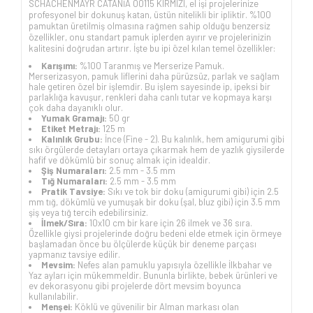
SCHACHENMAYR CATANİA 00115 KIRMIZI, el işi projelerinize
profesyonel bir dokunuş katan, üstün nitelikli bir ipliktir. %100
pamuktan üretilmiş olmasına rağmen sahip olduğu benzersiz
özellikler, onu standart pamuk iplerden ayırır ve projelerinizin
kalitesini doğrudan artırır. İşte bu ipi özel kılan temel özellikler:
Karışımı:
%100 Taranmış ve Merserize Pamuk.
Merserizasyon, pamuk liflerini daha pürüzsüz, parlak ve sağlam
hale getiren özel bir işlemdir. Bu işlem sayesinde ip, ipeksi bir
parlaklığa kavuşur, renkleri daha canlı tutar ve kopmaya karşı
çok daha dayanıklı olur.
Yumak Gramajı:
50 gr
Etiket Metrajı:
125 m
Kalınlık Grubu:
İnce (Fine - 2). Bu kalınlık, hem amigurumi gibi
sıkı örgülerde detayları ortaya çıkarmak hem de yazlık giysilerde
hafif ve dökümlü bir sonuç almak için idealdir.
Şiş Numaraları:
2.5 mm - 3.5 mm
Tığ Numaraları:
2.5 mm - 3.5 mm
Pratik Tavsiye:
Sıkı ve tok bir doku (amigurumi gibi) için 2.5
mm tığ, dökümlü ve yumuşak bir doku (şal, bluz gibi) için 3.5 mm
şiş veya tığ tercih edebilirsiniz.
İlmek/Sıra:
10x10 cm bir kare için 26 ilmek ve 36 sıra.
Özellikle giysi projelerinde doğru bedeni elde etmek için örmeye
başlamadan önce bu ölçülerde küçük bir deneme parçası
yapmanız tavsiye edilir.
Mevsim:
Nefes alan pamuklu yapısıyla özellikle İlkbahar ve
Yaz ayları için mükemmeldir. Bununla birlikte, bebek ürünleri ve
ev dekorasyonu gibi projelerde dört mevsim boyunca
kullanılabilir.
Menşei:
Köklü ve güvenilir bir Alman markası olan