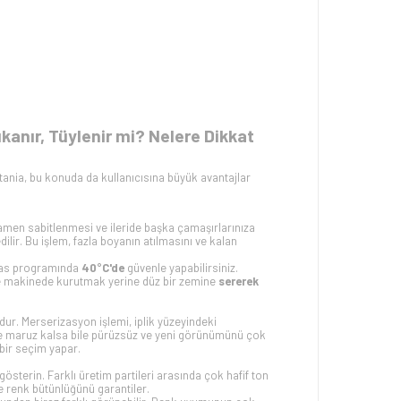
nır, Tüylenir mi? Nelere Dikkat
ania, bu konuda da kullanıcısına büyük avantajlar
amen sabitlenmesi ve ileride başka çamaşırlarınıza
ilir. Bu işlem, fazla boyanın atılmasını ve kalan
sas programında
40°C'de
güvenle yapabilirsiniz.
e makinede kurutmak yerine düz bir zemine
sererek
ur. Merserizasyon işlemi, iplik yüzeyindeki
eye maruz kalsa bile pürüzsüz ve yeni görünümünü çok
bir seçim yapar.
gösterin. Farklı üretim partileri arasında çok hafif ton
e renk bütünlüğünü garantiler.