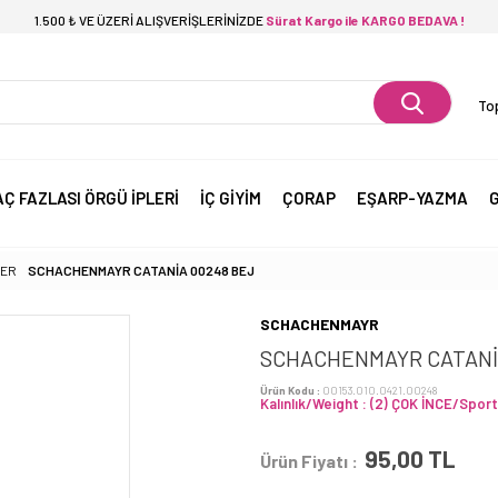
1.500 ₺ VE ÜZERİ ALIŞVERİŞLERİNİZDE
Sürat Kargo ile KARGO BEDAVA !
Top
AÇ FAZLASI ÖRGÜ İPLERİ
İÇ GİYİM
ÇORAP
EŞARP-YAZMA
G
LER
SCHACHENMAYR CATANİA 00248 BEJ
SCHACHENMAYR
SCHACHENMAYR CATANİ
Ürün Kodu :
00153.010.0421.00248
Kalınlık/Weight : (2) ÇOK İNCE/Sport
95,00
TL
Ürün Fiyatı :