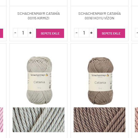
SCHACHENMAYR CATANİA
SCHACHENMAYR CATANİA
00115 KIRMIZI
00161 KOYU VİZON
SEPETE EKLE
SEPETE EKLE