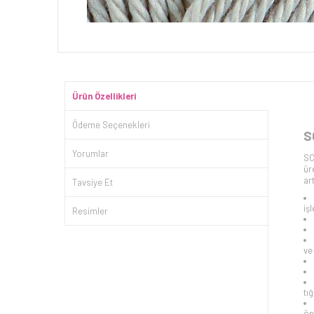
Ürün Özellikleri
Ödeme Seçenekleri
S
Yorumlar
SC
ür
art
Tavsiye Et
iş
Resimler
ve
tığ
ön