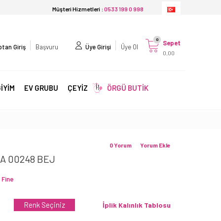
Müşteri Hizmetleri :
0533 199 0 998
0
Sepet
tan Giriş
Başvuru
Üye Girişi
Üye Ol
0,00
İYİM
EV GRUBU
ÇEYİZ
ÖRGÜ BUTİK
0 Yorum
Yorum Ekle
A 00248 BEJ
 Fine
Renk Seçiniz
İplik Kalınlık Tablosu