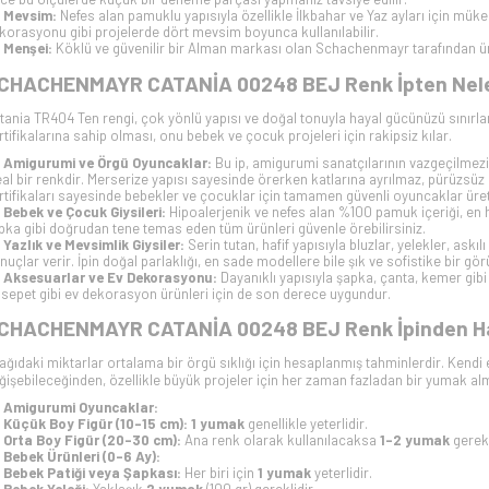
Mevsim:
Nefes alan pamuklu yapısıyla özellikle İlkbahar ve Yaz ayları için müke
korasyonu gibi projelerde dört mevsim boyunca kullanılabilir.
Menşei:
Köklü ve güvenilir bir Alman markası olan Schachenmayr tarafından ür
CHACHENMAYR CATANİA 00248 BEJ Renk İpten Neler Y
tania TR404 Ten rengi, çok yönlü yapısı ve doğal tonuyla hayal gücünüzü sınırlam
rtifikalarına sahip olması, onu bebek ve çocuk projeleri için rakipsiz kılar.
Amigurumi ve Örgü Oyuncaklar:
Bu ip, amigurumi sanatçılarının vazgeçilmezidi
eal bir renkdir. Merserize yapısı sayesinde örerken katlarına ayrılmaz, pürüzsü
rtifikaları sayesinde bebekler ve çocuklar için tamamen güvenli oyuncaklar ürete
Bebek ve Çocuk Giysileri:
Hipoalerjenik ve nefes alan %100 pamuk içeriği, en has
pka gibi doğrudan tene temas eden tüm ürünleri güvenle örebilirsiniz.
Yazlık ve Mevsimlik Giysiler:
Serin tutan, hafif yapısıyla bluzlar, yelekler, askıl
nuçlar verir. İpin doğal parlaklığı, en sade modellere bile şık ve sofistike bir gö
Aksesuarlar ve Ev Dekorasyonu:
Dayanıklı yapısıyla şapka, çanta, kemer gibi a
 sepet gibi ev dekorasyon ürünleri için de son derece uygundur.
CHACHENMAYR CATANİA 00248 BEJ Renk İpinden Han
ağıdaki miktarlar ortalama bir örgü sıklığı için hesaplanmış tahminlerdir. Kendi 
ğişebileceğinden, özellikle büyük projeler için her zaman fazladan bir yumak alm
Amigurumi Oyuncaklar:
Küçük Boy Figür (10-15 cm):
1 yumak
genellikle yeterlidir.
Orta Boy Figür (20-30 cm):
Ana renk olarak kullanılacaksa
1-2 yumak
gereki
Bebek Ürünleri (0-6 Ay):
Bebek Patiği veya Şapkası:
Her biri için
1 yumak
yeterlidir.