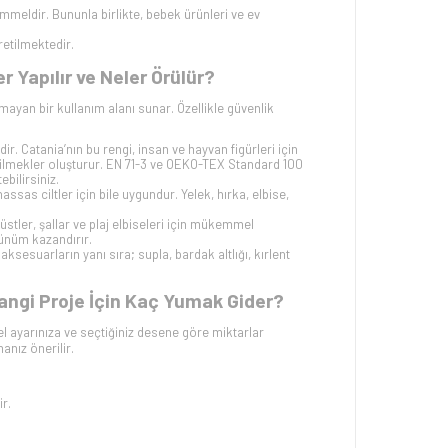
mmeldir. Bununla birlikte, bebek ürünleri ve ev
etilmektedir.
apılır ve Neler Örülür?
ayan bir kullanım alanı sunar. Özellikle güvenlik
r. Catania’nın bu rengi, insan ve hayvan figürleri için
z ilmekler oluşturur. EN 71-3 ve OEKO-TEX Standard 100
bilirsiniz.
sas ciltler için bile uygundur. Yelek, hırka, elbise,
ı üstler, şallar ve plaj elbiseleri için mükemmel
rünüm kazandırır.
ksesuarların yanı sıra; supla, bardak altlığı, kırlent
gi Proje İçin Kaç Yumak Gider?
el ayarınıza ve seçtiğiniz desene göre miktarlar
anız önerilir.
r.