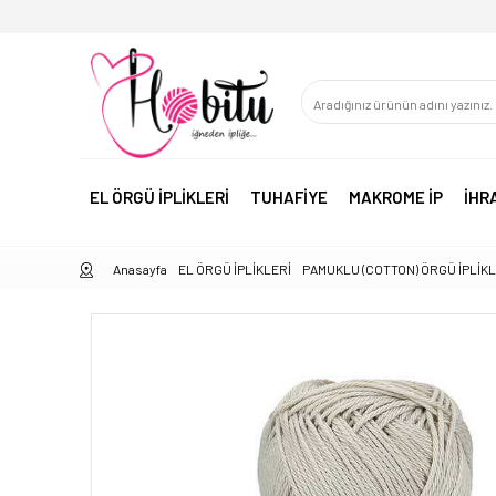
EL ÖRGÜ İPLİKLERİ
TUHAFİYE
MAKROME İP
İHR
Anasayfa
EL ÖRGÜ İPLİKLERİ
PAMUKLU (COTTON) ÖRGÜ İPLİK