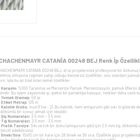
CHACHENMAYR CATANİA 00248 BEJ Renk İp Özellikl
HACHENMAYR CATANİA 00248 BEJ, el işi projelerinize profesyonel bir dokunuş kat
etilmiş olmasına rağmen sahip olduğu benzersiz özellikler, onu standart pamuk ip
ırır. İşte bu ipi özel kılan temel özellikler:
Karışımı:
%100 Taranmış ve Merserize Pamuk. Merserizasyon, pamuk liflerini da
lemdir. Bu işlem sayesinde ip, ipeksi bir parlaklığa kavuşur, renkleri daha canlı 
Yumak Gramajı:
50 gr
Etiket Metrajı:
125 m
Kalınlık Grubu:
İnce (Fine - 2). Bu kalınlık, hem amigurumi gibi sıkı örgülerde d
 dökümlü bir sonuç almak için idealdir.
Şiş Numaraları:
2.5 mm - 3.5 mm
Tığ Numaraları:
2.5 mm - 3.5 mm
Pratik Tavsiye:
Sıkı ve tok bir doku (amigurumi gibi) için 2.5 mm tığ, dökümlü v
 tercih edebilirsiniz.
İlmek/Sıra:
10x10 cm bir kare için 26 ilmek ve 36 sıra. Özellikle giysi projele
ce bu ölçülerde küçük bir deneme parçası yapmanız tavsiye edilir.