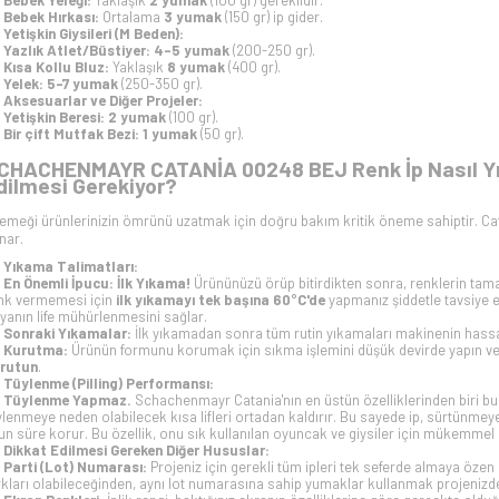
Bebek Yeleği:
Yaklaşık
2 yumak
(100 gr) gereklidir.
Bebek Hırkası:
Ortalama
3 yumak
(150 gr) ip gider.
Yetişkin Giysileri (M Beden):
Yazlık Atlet/Büstiyer:
4-5 yumak
(200-250 gr).
Kısa Kollu Bluz:
Yaklaşık
8 yumak
(400 gr).
Yelek:
5-7 yumak
(250-350 gr).
Aksesuarlar ve Diğer Projeler:
Yetişkin Beresi:
2 yumak
(100 gr).
Bir çift Mutfak Bezi:
1 yumak
(50 gr).
CHACHENMAYR CATANİA 00248 BEJ Renk İp Nasıl Yıka
dilmesi Gerekiyor?
 emeği ürünlerinizin ömrünü uzatmak için doğru bakım kritik öneme sahiptir. Cat
nar.
Yıkama Talimatları:
En Önemli İpucu: İlk Yıkama!
Ürününüzü örüp bitirdikten sonra, renklerin tam
nk vermemesi için
ilk yıkamayı tek başına 60°C'de
yapmanız şiddetle tavsiye ed
yanın life mühürlenmesini sağlar.
Sonraki Yıkamalar:
İlk yıkamadan sonra tüm rutin yıkamaları makinenin has
Kurutma:
Ürünün formunu korumak için sıkma işlemini düşük devirde yapın v
rutun
.
Tüylenme (Pilling) Performansı:
Tüylenme Yapmaz.
Schachenmayr Catania'nın en üstün özelliklerinden biri bud
ylenmeye neden olabilecek kısa lifleri ortadan kaldırır. Bu sayede ip, sürtünm
un süre korur. Bu özellik, onu sık kullanılan oyuncak ve giysiler için mükemmel 
Dikkat Edilmesi Gereken Diğer Hususlar:
Parti (Lot) Numarası:
Projeniz için gerekli tüm ipleri tek seferde almaya özen 
rkları olabileceğinden, aynı lot numarasına sahip yumaklar kullanmak projenizd