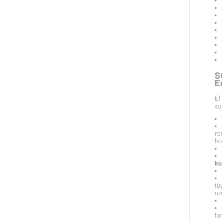
S
E
El
su
re
bo
ku
tü
uz
fa