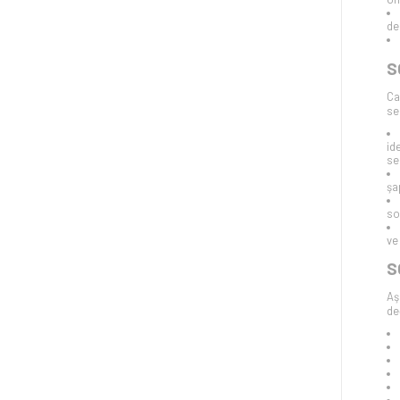
de
S
Ca
se
id
se
şa
so
ve
S
Aş
de