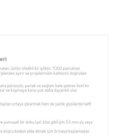
eri
an, üstün nitelikli bir ipliktir. %100 pamuktan
lerden ayırır ve projelerinizin kalitesini doğrudan
ha pürüzsüz, parlak ve sağlam hale getiren özel bir
tutar ve kopmaya karşı çok daha dayanıklı olur.
etayları ortaya çıkarmak hem de yazlık giysilerde hafif
e yumuşak bir doku (şal, bluz gibi) için 3.5 mm şiş veya
rinde doğru bedeni elde etmek için örmeye başlamadan