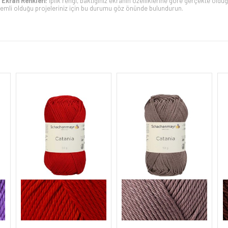
Ekran Renkleri:
İplik rengi, baktığınız ekranın özelliklerine göre gerçekte old
emli olduğu projeleriniz için bu durumu göz önünde bulundurun.