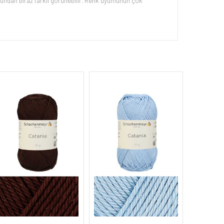
uğundan biraz farklı görünebilir. Renk uyumunun çok