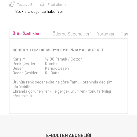
Tavsiye Et
Fiyat Alarmı
Stoklara düşünce haber ver
Ürün Özellikleri
Ödeme Seçenekleri
Yorumlar
Tavsiye
SEHER YILDIZI 0065 BYN.EMP.PİJAMA LASTİKLİ
Karışım
%100 Pamuk / Cotton
Renk Çeşitleri
Kombin
Desen
Karışık Desen
Beden Çeşitleri
6 - Battal
Ürünün renk seçeneklerine göre Pamuk oranında değişim
görülebilir.
Ekranda görünen renk ile gerçek ürün renk tonu farklılığı
gösterebilir.
E-BÜLTEN ABONELİĞİ