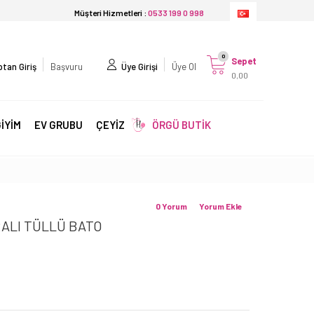
Müşteri Hizmetleri :
0533 199 0 998
0
Sepet
tan Giriş
Başvuru
Üye Girişi
Üye Ol
0,00
İYİM
EV GRUBU
ÇEYİZ
ÖRGÜ BUTİK
0 Yorum
Yorum Ekle
RALI TÜLLÜ BATO