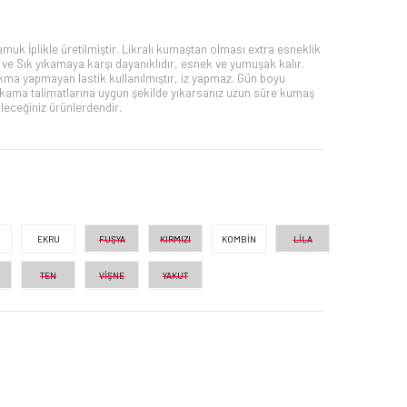
muk İplikle üretilmiştir. Likralı kumaştan olması extra esneklik
ve Sık yıkamaya karşı dayanıklıdır, esnek ve yumuşak kalır.
ıkma yapmayan lastik kullanılmıştır, iz yapmaz. Gün boyu
Yıkama talimatlarına uygun şekilde yıkarsanız uzun süre kumaş
leceğiniz ürünlerdendir.
EKRU
FUŞYA
KIRMIZI
KOMBİN
LİLA
TEN
VİŞNE
YAKUT