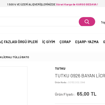
1.500 ₺ VE ÜZERİ ALIŞVERİŞLERİNİZDE
Sürat Kargo ile KARGO BEDAVA !
Top
AÇ FAZLASI ÖRGÜ İPLERİ
İÇ GİYİM
ÇORAP
EŞARP-YAZMA
G
N LİCRALI TÜLLÜ BATO
TUTKU
TUTKU 0926 BAYAN LİC
Ürün Kodu :
00153.002.0948
65,00
TL
Ürün Fiyatı :