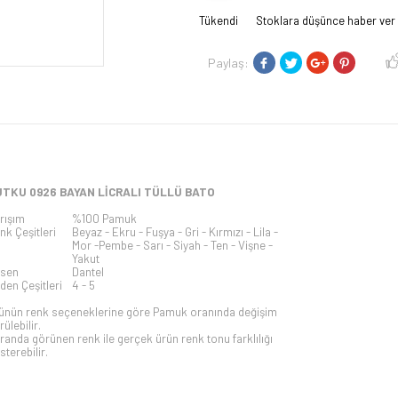
Tükendi
Stoklara düşünce haber ver
Paylaş:
TKU 0926 BAYAN LİCRALI TÜLLÜ BATO
rışım
%100 Pamuk
nk Çeşitleri
Beyaz - Ekru - Fuşya - Gri - Kırmızı - Lila -
Mor -Pembe - Sarı - Siyah - Ten - Vişne -
Yakut
sen
Dantel
den Çeşitleri
4 - 5
ünün renk seçeneklerine göre Pamuk oranında değişim
rülebilir.
randa görünen renk ile gerçek ürün renk tonu farklılığı
sterebilir.