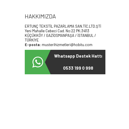
HAKKIMIZDA
ERTUNÇ TEKSTİL PAZARLAMA SAN.TİC.LTD.ŞTİ
Yeni Mahalle Cebeci Cad. No:22 PK:34113
KÜÇÜKKÖY / GAZİOSMANPAŞA / İSTANBUL /
TÜRKİYE
E-posta:
musterihizmetleri@hobitu.com
Whatsapp Destek Hattı
0533 199 0 998