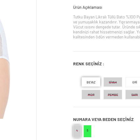
Ürün Açıklaması
Tutku Bayan Likralı Tüllü Bato %100 Pa
ve yumuşaklık kazandırır. Yıpranmaya 
Vücut ısısını dengede tutar. Üründe s
kendinizi rahat hissetmenizi sağlar. 
kalitesinden ödün vermeden kullanabi
RENK SEÇİNİZ :
BEYAZ
SİYAH
GRİ
MOR
PEMBE
SARI
NUMARA VEYA BEDEN SEÇINIZ
4
5