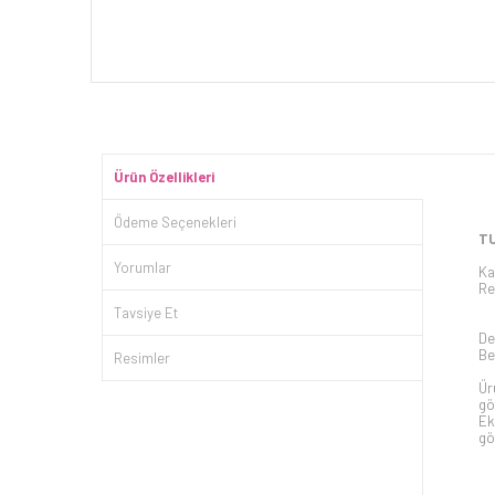
Ürün Özellikleri
Ödeme Seçenekleri
TU
Yorumlar
Ka
Re
Tavsiye Et
De
Be
Resimler
Ür
gö
Ek
gö