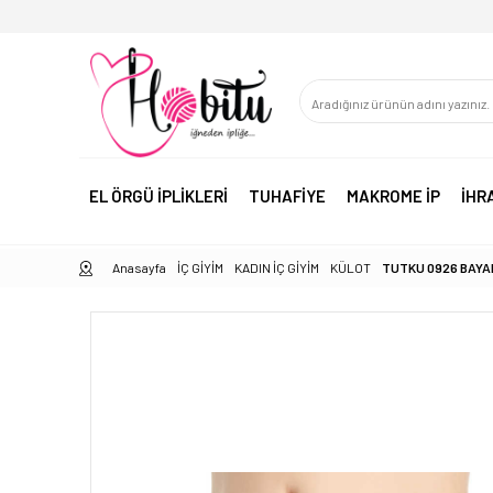
EL ÖRGÜ İPLİKLERİ
TUHAFİYE
MAKROME İP
İHR
Anasayfa
İÇ GİYİM
KADIN İÇ GİYİM
KÜLOT
TUTKU 0926 BAYA