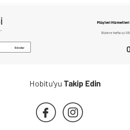
İ
Müşteri Hizmetleri
e-
Bizlere hafta içi 0
0
Hobitu'yu
Takip Edin