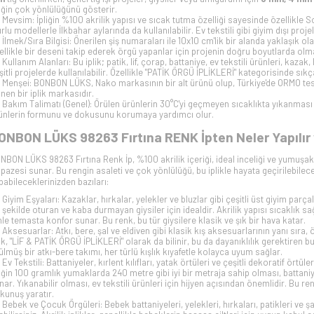
liğin çok yönlülüğünü gösterir.
Mevsim: İpliğin %100 akrilik yapısı ve sıcak tutma özelliği sayesinde özellikle S
urlu modellerle İlkbahar aylarında da kullanılabilir. Ev tekstili gibi giyim dışı proj
İlmek/Sıra Bilgisi: Önerilen şiş numaraları ile 10x10 cm'lik bir alanda yaklaşık ola
ellikle bir deseni takip ederek örgü yapanlar için projenin doğru boyutlarda olm
Kullanım Alanları: Bu iplik; patik, lif, çorap, battaniye, ev tekstili ürünleri, kazak
şitli projelerde kullanılabilir. Özellikle "PATİK ÖRGÜ İPLİKLERİ" kategorisinde sı
Menşei: BONBON LÜKS, Nako markasının bir alt ürünü olup, Türkiye'de ORMO tesi
linen bir iplik markasıdır.
Bakım Talimatı (Genel): Örülen ürünlerin 30°C'yi geçmeyen sıcaklıkta yıkanması v
ünlerin formunu ve dokusunu korumaya yardımcı olur.
ONBON LÜKS 98263 Fırtına RENK İpten Neler Yapılır 
NBON LÜKS 98263 Fırtına Renk İp, %100 akrilik içeriği, ideal inceliği ve yumuşa
lpazesi sunar. Bu rengin asaleti ve çok yönlülüğü, bu iplikle hayata geçirilebilecek
pabileceklerinizden bazıları:
Giyim Eşyaları: Kazaklar, hırkalar, yelekler ve bluzlar gibi çeşitli üst giyim parçala
r şekilde oturan ve kaba durmayan giysiler için idealdir. Akrilik yapısı sıcaklık s
nle temasta konfor sunar. Bu renk, bu tür giysilere klasik ve şık bir hava katar.
Aksesuarlar: Atkı, bere, şal ve eldiven gibi klasik kış aksesuarlarının yanı sıra, 
lik, "LİF & PATİK ÖRGÜ İPLİKLERİ" olarak da bilinir, bu da dayanıklılık gerektiren
ülmüş bir atkı-bere takımı, her türlü kışlık kıyafetle kolayca uyum sağlar.
Ev Tekstili: Battaniyeler, kırlent kılıfları, yatak örtüleri ve çeşitli dekoratif örtül
liğin 100 gramlık yumaklarda 240 metre gibi iyi bir metraja sahip olması, battan
nar. Yıkanabilir olması, ev tekstili ürünleri için hijyen açısından önemlidir. Bu 
kunuş yaratır.
Bebek ve Çocuk Örgüleri: Bebek battaniyeleri, yelekleri, hırkaları, patikleri ve şap