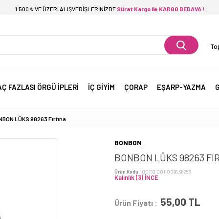
1.500 ₺ VE ÜZERİ ALIŞVERİŞLERİNİZDE
Sürat Kargo ile KARGO BEDAVA !
Top
AÇ FAZLASI ÖRGÜ İPLERİ
İÇ GİYİM
ÇORAP
EŞARP-YAZMA
G
NBON LÜKS 98263 Fırtına
BONBON
BONBON LÜKS 98263 FI
Ürün Kodu :
00153.001.0098.98263
Kalınlık (3) İNCE
55,00
TL
Ürün Fiyatı :