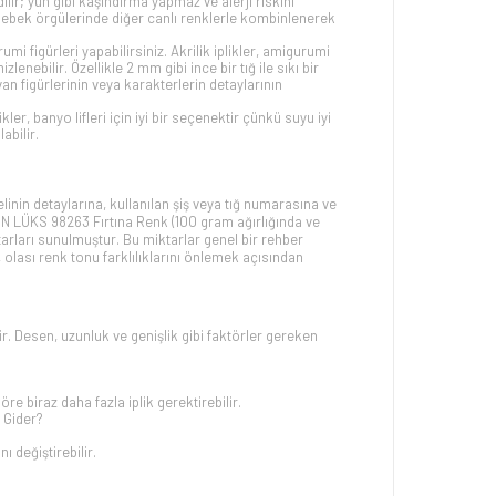
edilir; yün gibi kaşındırma yapmaz ve alerji riskini
, bebek örgülerinde diğer canlı renklerle kombinlenerek
 figürleri yapabilirsiniz. Akrilik iplikler, amigurumi
lenebilir. Özellikle 2 mm gibi ince bir tığ ile sıkı bir
n figürlerinin veya karakterlerin detaylarının
likler, banyo lifleri için iyi bir seçenektir çünkü suyu iyi
abilir.
linin detaylarına, kullanılan şiş veya tığ numarasına ve
BON LÜKS 98263 Fırtına Renk (100 gram ağırlığında ve
arları sunulmuştur. Bu miktarlar genel bir rehber
 olası renk tonu farklılıklarını önlemek açısından
ir. Desen, uzunluk ve genişlik gibi faktörler gereken
re biraz daha fazla iplik gerektirebilir.
 Gider?
 değiştirebilir.