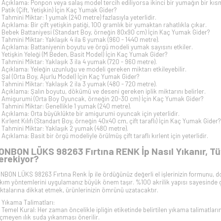
Açıklama: Ponpon veya salaş model tercih ediliyorsa ikinci bir yumağın bir kısmı
Patik (Çift, Yetişkin) İçin Kaç Yumak Gider?
Tahmini Miktar: 1 yumak (240 metre) fazlasıyla yeterlidir.
Açıklama: Bir çift yetişkin patiği, 100 gramlık bir yumaktan rahatlıkla çıkar.
Bebek Battaniyesi (Standart Boy, örneğin 80x90 cm) İçin Kaç Yumak Gider?
Tahmini Miktar: Yaklaşık 4 ila 6 yumak (960 - 1440 metre).
Açıklama: Battaniyenin boyutu ve örgü modeli yumak sayısını etkiler.
Yetişkin Yeleği (M Beden, Basit Model) İçin Kaç Yumak Gider?
Tahmini Miktar: Yaklaşık 3 ila 4 yumak (720 - 960 metre).
Açıklama: Yeleğin uzunluğu ve modeli gereken miktarı etkileyebilir.
Şal (Orta Boy, Ajurlu Model) İçin Kaç Yumak Gider?
Tahmini Miktar: Yaklaşık 2 ila 3 yumak (480 - 720 metre).
Açıklama: Şalın boyutu, dökümü ve deseni gereken iplik miktarını belirler.
Amigurumi (Orta Boy Oyuncak, örneğin 20-30 cm) İçin Kaç Yumak Gider?
Tahmini Miktar: Genellikle 1 yumak (240 metre).
Açıklama: Orta büyüklükte bir amigurumi oyuncak için yeterlidir.
Kırlent Kılıfı (Standart Boy, örneğin 40x40 cm, çift taraflı) İçin Kaç Yumak Gider?
Tahmini Miktar: Yaklaşık 2 yumak (480 metre).
Açıklama: Basit bir örgü modeliyle örülmüş çift taraflı kırlent için yeterlidir.
ONBON LÜKS 98263 Fırtına RENK İp Nasıl Yıkanır, Tü
erekiyor?
NBON LÜKS 98263 Fırtına Renk İp ile ördüğünüz değerli el işlerinizin formunu,
kım yöntemlerini uygulamanız büyük önem taşır. %100 akrilik yapısı sayesinde g
ktalarına dikkat etmek, ürünlerinizin ömrünü uzatacaktır.
Yıkama Talimatları:
Temel Kural: Her zaman öncelikle ipliğin etiketinde belirtilen yıkama talimatlar
çmeyen ılık suda yıkanması önerilir.