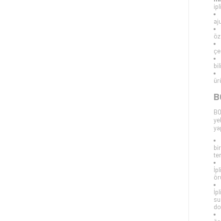
ip
aj
öz
çe
bi
ür
B
BO
ye
ya
bi
te
İp
ör
İp
su
do