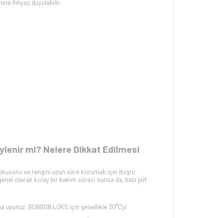
na ihtiyaç duyulabilir.
ylenir mi? Nelere Dikkat Edilmesi
 dokusunu ve rengini uzun süre korumak için doğru
enel olarak kolay bir bakım süreci sunsa da, bazı püf
ına uyunuz. BONBON LÜKS için genellikle 30°C'yi