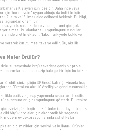
onbahar ve Kış ayları için idealdir. Daha ince veya
eler için "her mevsim" uygun olduğu da belirtilmiştir.
rak 21 sıra ve 16 ilmek elde edilmesi beklenir. Bu bilgi,
ası açısından önemlidir.
, hırka, yelek, şal, atkı, bere ve amigurumi gibi çok
kça yer alması, bu alanlardaki uygunluğunu vurgular.
slerinde üretilmektedir. Nako, Türkiye'de köklü ve
e sererek kurutulması tavsiye edilir. Bu, akrilik
ve Neler Örülür?
k dokusu sayesinde örgü severlere geniş bir proje
 tasarımları daha da cazip hale getirir. İşte bu iplikle
rı örebilirsiniz. İpliğin DK (ince) kalınlığı, vücuda hoş
ağlarken, "Premium Akrilik" özelliği ve genel yumuşaklığı
özellikle patik ve çorap yapımında sıkça tercih edilir.
 bu tür aksesuarlar için uygunluğunu gösterir. Bu renkte
er gibi evinizi güzelleştirecek ürünler tasarlayabilirsiniz.
iye gibi büyük projeler için ekonomik bir seçenek
renk, modern ev dekorasyonlarında sofistike bir
kaları gibi minikler için sevimli ve kullanışlı ürünler