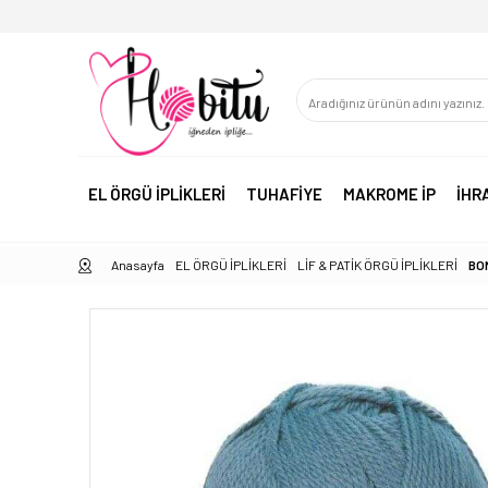
EL ÖRGÜ İPLİKLERİ
TUHAFİYE
MAKROME İP
İHR
Anasayfa
EL ÖRGÜ İPLİKLERİ
LİF & PATİK ÖRGÜ İPLİKLERİ
BO