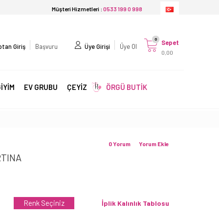
Müşteri Hizmetleri :
0533 199 0 998
0
Sepet
tan Giriş
Başvuru
Üye Girişi
Üye Ol
0,00
İYİM
EV GRUBU
ÇEYİZ
ÖRGÜ BUTİK
0 Yorum
Yorum Ekle
RTINA
Renk Seçiniz
İplik Kalınlık Tablosu