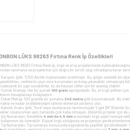
ONBON LÜKS 98263 Fırtına Renk İp Özellikleri
NBON LÜKS 98263 Fırtına Renk İp, örgü ve el işi projelerinizde kullanabileceğiniz, 
kından tanımanız ve projeleriniz için doğru bir tercih olup olmadığına karar verme
Karışımı: İplik, %100 Akrilik malzemeden üretilmiştir. Bu, ipliğin sentetik bir elya
yanıklılıkları, renklerini uzun süre korumaları ve kolay yıkanabilir olmalarıyla bilin
poalerjenik bir yapı sunabilirler, bu da hassas ciltler için bir avantaj olabilir.
Yumak Gramajı: Her bir yumak
100 gram
ağırlığındadır. Bu, el örgü iplikleri içi
ktarını hesaplamayı kolaylaştırır.
Etiket Metrajı: 100 gramlık bir yumakta
240 metre
iplik bulunmaktadır. Bu metraj
makla ne kadar örülebileceğini tahmin etmenize yardımcı olur.
Kalınlık Grubu: İplik, "İnce" veya uluslararası terminolojide "Light DK" (Kalınlık Gru
mekler oluştururken aynı zamanda çok kaba olmayan, dökümlü projeler için de 
Şiş Numaraları: Genellikle
4 mm ile 4.5 mm
arasındaki örgü şişleri tavsiye edi
ş kullanımını da önerebilir. Kişisel örgü sıkılığınıza ve projenizin gereksinimleri
Tığ Numaraları: Tığ numarası konusunda kaynaklarda çeşitlilik görülmektedir. Özel
m
tığ önerilirken, genel tığ işi projeler, giysiler veya amigurumi için
3 mm, 4 mm