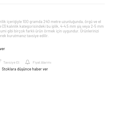
lik içeriğiyle 100 gramda 240 metre uzunluğunda, örgü ve el
 Fine (3) kalınlık kategorisindeki bu iplik, 4-4.5 mm şiş veya 2-5 mm
urumi gibi birçok farklı ürün örmek için uygundur. Ürünlerinizi
rek kurutmanız tavsiye edilir.
ver
Tavsiye Et
Fiyat Alarmı
Stoklara düşünce haber ver