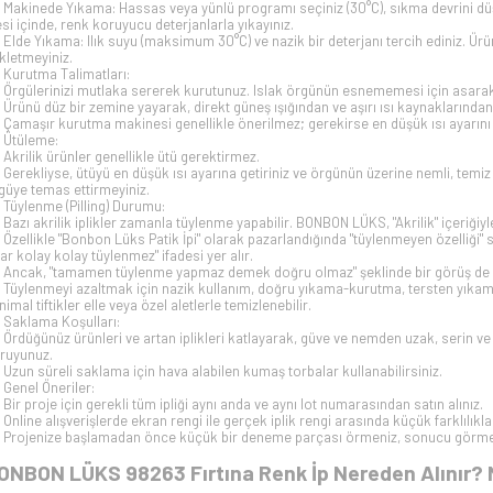
Makinede Yıkama: Hassas veya yünlü programı seçiniz (30°C), sıkma devrini düş
lesi içinde, renk koruyucu deterjanlarla yıkayınız.
Elde Yıkama: Ilık suyu (maksimum 30°C) ve nazik bir deterjanı tercih ediniz. Ürü
kletmeyiniz.
Kurutma Talimatları:
Örgülerinizi mutlaka sererek kurutunuz. Islak örgünün esnememesi için asara
Ürünü düz bir zemine yayarak, direkt güneş ışığından ve aşırı ısı kaynaklarında
Çamaşır kurutma makinesi genellikle önerilmez; gerekirse en düşük ısı ayarını ç
Ütüleme:
Akrilik ürünler genellikle ütü gerektirmez.
Gerekliyse, ütüyü en düşük ısı ayarına getiriniz ve örgünün üzerine nemli, temiz
güye temas ettirmeyiniz.
Tüylenme (Pilling) Durumu:
Bazı akrilik iplikler zamanla tüylenme yapabilir. BONBON LÜKS, "Akrilik" içeriğiy
Özellikle "Bonbon Lüks Patik İpi" olarak pazarlandığında "tüylenmeyen özelliği"
llar kolay kolay tüylenmez" ifadesi yer alır.
Ancak, "tamamen tüylenme yapmaz demek doğru olmaz" şeklinde bir görüş de 
Tüylenmeyi azaltmak için nazik kullanım, doğru yıkama-kurutma, tersten yıka
nimal tiftikler elle veya özel aletlerle temizlenebilir.
Saklama Koşulları:
Ördüğünüz ürünleri ve artan iplikleri katlayarak, güve ve nemden uzak, serin ve
ruyunuz.
Uzun süreli saklama için hava alabilen kumaş torbalar kullanabilirsiniz.
Genel Öneriler:
Bir proje için gerekli tüm ipliği aynı anda ve aynı lot numarasından satın alınız.
Online alışverişlerde ekran rengi ile gerçek iplik rengi arasında küçük farklılıkl
Projenize başlamadan önce küçük bir deneme parçası örmeniz, sonucu görmen
ONBON LÜKS 98263 Fırtına
Renk İp Nereden Alınır? 