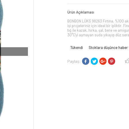
Ürün Açıklaması
BONBON LÜKS 98263 Fırtına, %100 akri
işi projeleriniz için ideal bir ipliktir.
tığ ile kazak, hırka, şal, bere ve amig
30°C'yi aşmayan suda yıkayıp düz sere
Tükendi
Stoklara düşünce haber 
Paylaş: