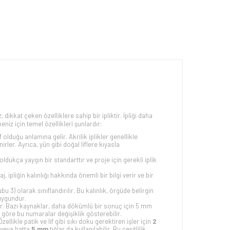
dikkat çeken özelliklere sahip bir ipliktir. İpliği daha
niz için temel özellikleri şunlardır:
f olduğu anlamına gelir. Akrilik iplikler genellikle
irler. Ayrıca, yün gibi doğal liflere kıyasla
n oldukça yaygın bir standarttır ve proje için gerekli iplik
, ipliğin kalınlığı hakkında önemli bir bilgi verir ve bir
bu 3) olarak sınıflandırılır. Bu kalınlık, örgüde belirgin
uygundur.
lir. Bazı kaynaklar, daha dökümlü bir sonuç için 5 mm
ne göre bu numaralar değişiklik gösterebilir.
likle patik ve lif gibi sıkı doku gerektiren işler için
2
veya hatta
5 mm
tığlar da kullanılabilir. Bu çeşitlilik,