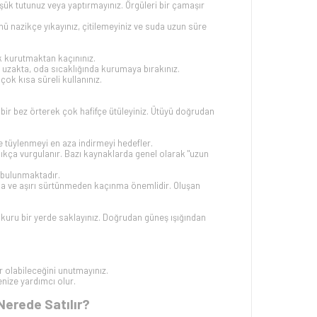
ük tutunuz veya yaptırmayınız. Örgüleri bir çamaşır
nü nazikçe yıkayınız, çitilemeyiniz ve suda uzun süre
k kurutmaktan kaçınınız.
n uzakta, oda sıcaklığında kurumaya bırakınız.
ok kısa süreli kullanınız.
 bir bez örterek çok hafifçe ütüleyiniz. Ütüyü doğrudan
le tüylenmeyi en aza indirmeyi hedefler.
 sıkça vurgulanır. Bazı kaynaklarda genel olarak "uzun
bulunmaktadır.
ma ve aşırı sürtünmeden kaçınma önemlidir. Oluşan
 kuru bir yerde saklayınız. Doğrudan güneş ışığından
ar olabileceğini unutmayınız.
ize yardımcı olur.
Nerede Satılır?