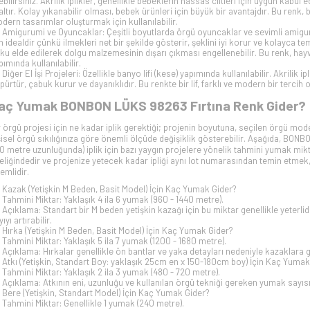
ebilirsiniz. Akrilik iplikler, genellikle bebeklerin hassas ciltleri için uygun kabul 
altır. Kolay yıkanabilir olması, bebek ürünleri için büyük bir avantajdır. Bu renk
dern tasarımlar oluşturmak için kullanılabilir.
Amigurumi ve Oyuncaklar: Çeşitli boyutlarda örgü oyuncaklar ve sevimli amigurumi
in idealdir çünkü ilmekleri net bir şekilde gösterir, şeklini iyi korur ve kolayca temiz
ku elde edilerek dolgu malzemesinin dışarı çıkması engellenebilir. Bu renk, hayva
pımında kullanılabilir.
Diğer El İşi Projeleri: Özellikle banyo lifi (kese) yapımında kullanılabilir. Akrilik ip
pürtür, çabuk kurur ve dayanıklıdır. Bu renkte bir lif, farklı ve modern bir tercih ol
aç Yumak BONBON LÜKS 98263 Fırtına Renk Gider?
r örgü projesi için ne kadar iplik gerektiği; projenin boyutuna, seçilen örgü mode
şisel örgü sıkılığınıza göre önemli ölçüde değişiklik gösterebilir. Aşağıda, BON
0 metre uzunluğunda) iplik için bazı yaygın projelere yönelik tahmini yumak mikt
teliğindedir ve projenize yetecek kadar ipliği aynı lot numarasından temin etmek,
emlidir.
Kazak (Yetişkin M Beden, Basit Model) İçin Kaç Yumak Gider?
Tahmini Miktar: Yaklaşık 4 ila 6 yumak (960 - 1440 metre).
Açıklama: Standart bir M beden yetişkin kazağı için bu miktar genellikle yeterlid
ıyı artırabilir.
Hırka (Yetişkin M Beden, Basit Model) İçin Kaç Yumak Gider?
Tahmini Miktar: Yaklaşık 5 ila 7 yumak (1200 - 1680 metre).
Açıklama: Hırkalar genellikle ön bantlar ve yaka detayları nedeniyle kazaklara gö
Atkı (Yetişkin, Standart Boy: yaklaşık 25cm en x 150-180cm boy) İçin Kaç Yumak
Tahmini Miktar: Yaklaşık 2 ila 3 yumak (480 - 720 metre).
Açıklama: Atkının eni, uzunluğu ve kullanılan örgü tekniği gereken yumak sayısını
Bere (Yetişkin, Standart Model) İçin Kaç Yumak Gider?
Tahmini Miktar: Genellikle 1 yumak (240 metre).