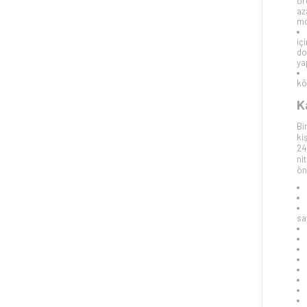
ör
az
mo
iç
do
ya
kö
K
Bi
ki
24
ni
ön
say