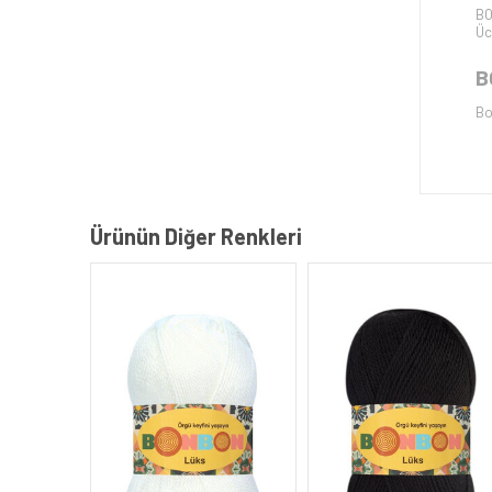
BO
Üc
B
Bo
Ürünün Diğer Renkleri