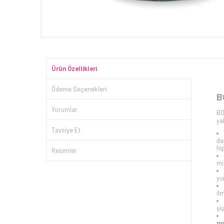
Ürün Özellikleri
Ödeme Seçenekleri
B
Yorumlar
BO
ya
Tavsiye Et
da
hi
Resimler
mi
yu
il
şi
m