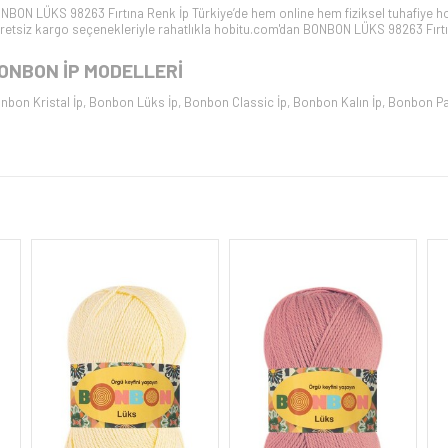
NBON LÜKS 98263 Fırtına
Renk İp Türkiye’de hem online hem fiziksel tuhafiye ho
retsiz kargo seçenekleriyle rahatlıkla hobitu.com'dan
BONBON LÜKS 98263 Fırt
ONBON İP
MODELLERİ
nbon Kristal İp
,
Bonbon Lüks İp
,
Bonbon Classic İp
,
Bonbon Kalın İp
,
Bonbon Pa