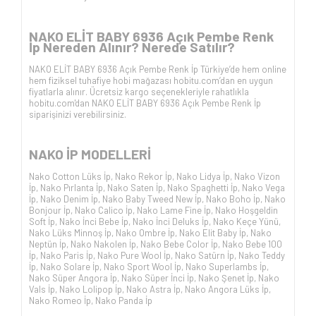
NAKO ELİT BABY 6936 Açık Pembe Renk
İp Nereden Alınır? Nerede Satılır?
NAKO ELİT BABY 6936 Açık Pembe Renk İp Türkiye’de hem online
hem fiziksel tuhafiye hobi mağazası hobitu.com’dan en uygun
fiyatlarla alınır. Ücretsiz kargo seçenekleriyle rahatlıkla
hobitu.com'dan NAKO ELİT BABY 6936 Açık Pembe Renk İp
siparişinizi verebilirsiniz.
NAKO İP
MODELLERİ
Nako Cotton Lüks İp
,
Nako Rekor İp
,
Nako Lidya İp
,
Nako Vizon
İp
,
Nako Pırlanta İp
,
Nako Saten İp
,
Nako Spaghetti İp
,
Nako Vega
İp
,
Nako Denim İp
,
Nako Baby Tweed New İp
,
Nako Boho İp
,
Nako
Bonjour İp
,
Nako Calico İp
,
Nako Lame Fine İp
,
Nako Hoşgeldin
Soft İp
,
Nako İnci Bebe İp
,
Nako İnci Deluks İp
,
Nako Keçe Yünü
,
Nako Lüks Minnoş İp
,
Nako Ombre İp
,
Nako Elit Baby İp
,
Nako
Neptün İp
,
Nako Nakolen İp
,
Nako Bebe Color İp
,
Nako Bebe 100
İp
,
Nako Paris İp
,
Nako Pure Wool İp
,
Nako Satürn İp
,
Nako Teddy
İp
,
Nako Solare İp
,
Nako Sport Wool İp
,
Nako Superlambs İp
,
Nako Süper Angora İp
,
Nako Süper İnci İp
,
Nako Şenet İp
,
Nako
Vals İp
,
Nako Lolipop İp
,
Nako Astra İp
,
Nako Angora Lüks İp
,
Nako Romeo İp
,
Nako Panda İp