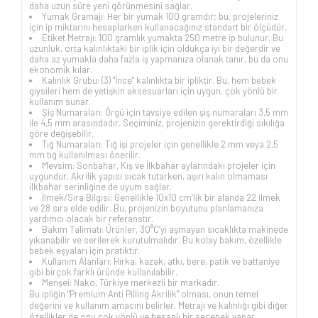
daha uzun süre yeni görünmesini sağlar.
Yumak Gramajı: Her bir yumak 100 gramdır; bu, projeleriniz
için ip miktarını hesaplarken kullanacağınız standart bir ölçüdür.
Etiket Metrajı: 100 gramlık yumakta 250 metre ip bulunur. Bu
uzunluk, orta kalınlıktaki bir iplik için oldukça iyi bir değerdir ve
daha az yumakla daha fazla iş yapmanıza olanak tanır, bu da onu
ekonomik kılar.
Kalınlık Grubu: (3) "İnce" kalınlıkta bir ipliktir. Bu, hem bebek
giysileri hem de yetişkin aksesuarları için uygun, çok yönlü bir
kullanım sunar.
Şiş Numaraları: Örgü için tavsiye edilen şiş numaraları 3,5 mm
ile 4,5 mm arasındadır. Seçiminiz, projenizin gerektirdiği sıkılığa
göre değişebilir.
Tığ Numaraları: Tığ işi projeler için genellikle 2 mm veya 2,5
mm tığ kullanılması önerilir.
Mevsim: Sonbahar, Kış ve İlkbahar aylarındaki projeler için
uygundur. Akrilik yapısı sıcak tutarken, aşırı kalın olmaması
ilkbahar serinliğine de uyum sağlar.
İlmek/Sıra Bilgisi: Genellikle 10x10 cm’lik bir alanda 22 ilmek
ve 28 sıra elde edilir. Bu, projenizin boyutunu planlamanıza
yardımcı olacak bir referanstır.
Bakım Talimatı: Ürünler, 30°C’yi aşmayan sıcaklıkta makinede
yıkanabilir ve serilerek kurutulmalıdır. Bu kolay bakım, özellikle
bebek eşyaları için pratiktir.
Kullanım Alanları: Hırka, kazak, atkı, bere, patik ve battaniye
gibi birçok farklı üründe kullanılabilir.
Menşei: Nako, Türkiye merkezli bir markadır.
Bu ipliğin "Premium Anti Pilling Akrilik" olması, onun temel
değerini ve kullanım amacını belirler. Metrajı ve kalınlığı gibi diğer
özellikler de onu çok yönlü ve hesaplı bir seçenek yapar.