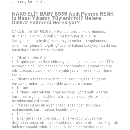
zaman iyi bir fikirdir.
NAKO ELİT BABY 6936 Açık Pembe RENK
İp Nasıl Yıkanır, Tüylenir mi? Nelere
Dikkat Edilmesi Gerekiyor?
NAKO ELİT BABY 6936 Açık Pembe renk iplikle ördüğünüz
ürünlerin ilk günkü güzelliğini ve formunu uzun süre
koruyabilmesi için doğru bakım yöntemlerini uygulamanız
önemlidir. İpliğin "anti-pilling" özelliği bakımı kolaylaştırsa da bazı
hususlara dikkat etmek gerekir.
Yıkama Talimatları:
Örgülerinizi tercihen elde veya çamaşır makinesinde 30°C’yi
aşmayan sıcaklıkta, hassas bir programda yıkamanız tavsiye
edilir. Düşük sıcaklık, akrilik elyafın yapısını ve renk canlılığını
korur.
Yıkama esnasında ağartıcı gibi sert kimyasallar içeren
temizlik ürünlerinden kesinlikle uzak durmalısınız.
Kurutma:
Ürünleri sererek kurutmak en doğru yöntemdir. Asarak
kurutma, örgünün ıslakken ağırlaşması nedeniyle formunun
bozulmasına yol açabilir.
Yüksek ısı akrilik elyafı bozabileceğinden, kurutma
makinesinde kurutmaktan kesinlikle kaçının.
Ütüleme:
Eğer gerekirse, çok düşük ısıda ve örgünün üzerine
doğrudan temas etmeyecek şekilde, araya nemli bir bez koyarak
ütüleme yapabilirsiniz. Yüksek ısı, ipliğin erimesine veya