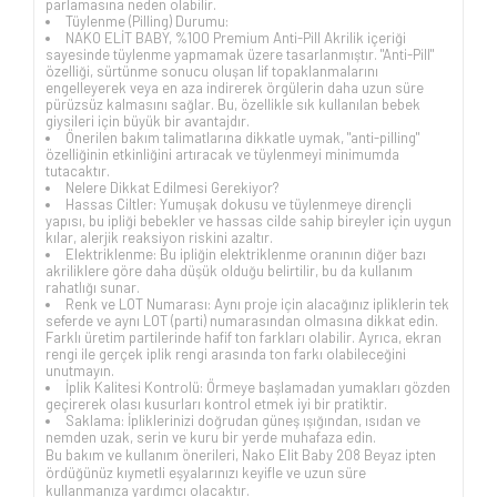
parlamasına neden olabilir.
Tüylenme (Pilling) Durumu:
NAKO ELİT BABY, %100 Premium Anti-Pill Akrilik içeriği
sayesinde tüylenme yapmamak üzere tasarlanmıştır. "Anti-Pill"
özelliği, sürtünme sonucu oluşan lif topaklanmalarını
engelleyerek veya en aza indirerek örgülerin daha uzun süre
pürüzsüz kalmasını sağlar. Bu, özellikle sık kullanılan bebek
giysileri için büyük bir avantajdır.
Önerilen bakım talimatlarına dikkatle uymak, "anti-pilling"
özelliğinin etkinliğini artıracak ve tüylenmeyi minimumda
tutacaktır.
Nelere Dikkat Edilmesi Gerekiyor?
Hassas Ciltler: Yumuşak dokusu ve tüylenmeye dirençli
yapısı, bu ipliği bebekler ve hassas cilde sahip bireyler için uygun
kılar, alerjik reaksiyon riskini azaltır.
Elektriklenme: Bu ipliğin elektriklenme oranının diğer bazı
akriliklere göre daha düşük olduğu belirtilir, bu da kullanım
rahatlığı sunar.
Renk ve LOT Numarası: Aynı proje için alacağınız ipliklerin tek
seferde ve aynı LOT (parti) numarasından olmasına dikkat edin.
Farklı üretim partilerinde hafif ton farkları olabilir. Ayrıca, ekran
rengi ile gerçek iplik rengi arasında ton farkı olabileceğini
unutmayın.
İplik Kalitesi Kontrolü: Örmeye başlamadan yumakları gözden
geçirerek olası kusurları kontrol etmek iyi bir pratiktir.
Saklama: İpliklerinizi doğrudan güneş ışığından, ısıdan ve
nemden uzak, serin ve kuru bir yerde muhafaza edin.
Bu bakım ve kullanım önerileri, Nako Elit Baby 208 Beyaz ipten
ördüğünüz kıymetli eşyalarınızı keyifle ve uzun süre
kullanmanıza yardımcı olacaktır.