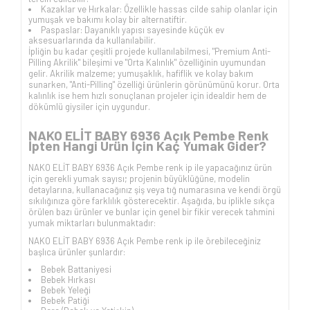
Kazaklar ve Hırkalar: Özellikle hassas cilde sahip olanlar için
yumuşak ve bakımı kolay bir alternatiftir.
Paspaslar: Dayanıklı yapısı sayesinde küçük ev
aksesuarlarında da kullanılabilir.
İpliğin bu kadar çeşitli projede kullanılabilmesi, "Premium Anti-
Pilling Akrilik" bileşimi ve "Orta Kalınlık" özelliğinin uyumundan
gelir. Akrilik malzeme; yumuşaklık, hafiflik ve kolay bakım
sunarken, "Anti-Pilling" özelliği ürünlerin görünümünü korur. Orta
kalınlık ise hem hızlı sonuçlanan projeler için idealdir hem de
dökümlü giysiler için uygundur.
NAKO ELİT BABY 6936 Açık Pembe Renk
İpten Hangi Ürün İçin Kaç Yumak Gider?
NAKO ELİT BABY 6936 Açık Pembe renk ip ile yapacağınız ürün
için gerekli yumak sayısı; projenin büyüklüğüne, modelin
detaylarına, kullanacağınız şiş veya tığ numarasına ve kendi örgü
sıkılığınıza göre farklılık gösterecektir. Aşağıda, bu iplikle sıkça
örülen bazı ürünler ve bunlar için genel bir fikir verecek tahmini
yumak miktarları bulunmaktadır:
NAKO ELİT BABY 6936 Açık Pembe renk ip ile örebileceğiniz
başlıca ürünler şunlardır:
Bebek Battaniyesi
Bebek Hırkası
Bebek Yeleği
Bebek Patiği