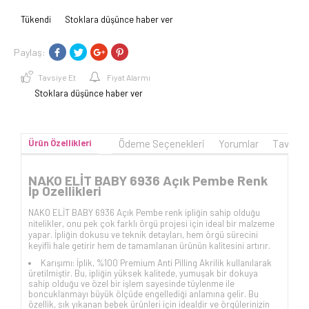
Tükendi
Stoklara düşünce haber ver
Paylaş:
Tavsiye Et
Fiyat Alarmı
Stoklara düşünce haber ver
Ürün Özellikleri
Ödeme Seçenekleri
Yorumlar
Tavsiye
NAKO ELİT BABY 6936 Açık Pembe Renk
İp Özellikleri
NAKO ELİT BABY 6936 Açık Pembe renk ipliğin sahip olduğu
nitelikler, onu pek çok farklı örgü projesi için ideal bir malzeme
yapar. İpliğin dokusu ve teknik detayları, hem örgü sürecini
keyifli hale getirir hem de tamamlanan ürünün kalitesini artırır.
Karışımı: İplik, %100 Premium Anti Pilling Akrilik kullanılarak
üretilmiştir. Bu, ipliğin yüksek kalitede, yumuşak bir dokuya
sahip olduğu ve özel bir işlem sayesinde tüylenme ile
boncuklanmayı büyük ölçüde engellediği anlamına gelir. Bu
özellik, sık yıkanan bebek ürünleri için idealdir ve örgülerinizin