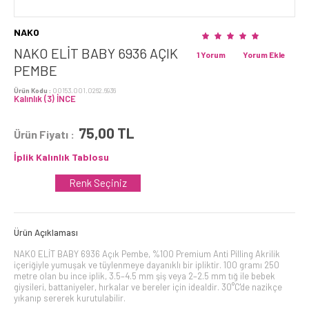
NAKO
NAKO ELİT BABY 6936 AÇIK
1 Yorum
Yorum Ekle
PEMBE
Ürün Kodu :
00153.001.0262.6936
Kalınlık (3) İNCE
75,00
TL
Ürün Fiyatı :
İplik Kalınlık Tablosu
Renk Seçiniz
Ürün Açıklaması
NAKO ELİT BABY 6936 Açık Pembe, %100 Premium Anti Pilling Akrilik
içeriğiyle yumuşak ve tüylenmeye dayanıklı bir ipliktir. 100 gramı 250
metre olan bu ince iplik, 3.5–4.5 mm şiş veya 2–2.5 mm tığ ile bebek
giysileri, battaniyeler, hırkalar ve bereler için idealdir. 30°C'de nazikçe
yıkanıp sererek kurutulabilir.