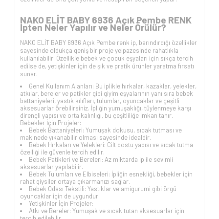
NAKO ELİT BABY 6936 Açık Pembe RENK
İpten Neler Yapılır ve Neler Örülür?
NAKO ELİT BABY 6936 Açık Pembe renk ip, barındırdığı özellikler
sayesinde oldukça geniş bir proje yelpazesinde rahatlıkla
kullanılabilir. Özellikle bebek ve çocuk eşyaları için sıkça tercih
edilse de, yetişkinler için de şık ve pratik ürünler yaratma fırsatı
sunar.
Genel Kullanım Alanları: Bu iplikle hırkalar, kazaklar, yelekler,
atkılar, bereler ve patikler gibi giyim eşyalarının yanı sıra bebek
battaniyeleri, yastık kılıfları, tulumlar, oyuncaklar ve çeşitli
aksesuarlar örebilirsiniz. İpliğin yumuşaklığı, tüylenmeye karşı
dirençli yapısı ve orta kalınlığı, bu çeşitliliğe imkan tanır.
Bebekler İçin Projeler:
Bebek Battaniyeleri: Yumuşak dokusu, sıcak tutması ve
makinede yıkanabilir olması sayesinde idealdir.
Bebek Hırkaları ve Yelekleri: Cilt dostu yapısı ve sıcak tutma
özelliği ile güvenle tercih edilir.
Bebek Patikleri ve Bereleri: Az miktarda ip ile sevimli
aksesuarlar yapılabilir.
Bebek Tulumları ve Elbiseleri: İpliğin esnekliği, bebekler için
rahat giysiler ortaya çıkarmanızı sağlar.
Bebek Odası Tekstili: Yastıklar ve amigurumi gibi örgü
oyuncaklar için de uygundur.
Yetişkinler İçin Projeler:
Atkı ve Bereler: Yumuşak ve sıcak tutan aksesuarlar için
tercih edilebilir.