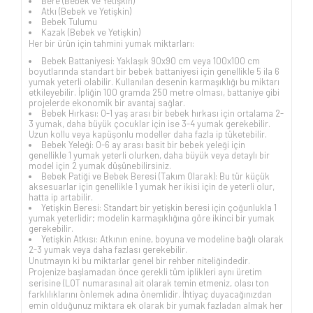
Bere (Bebek ve Yetişkin)
Atkı (Bebek ve Yetişkin)
Bebek Tulumu
Kazak (Bebek ve Yetişkin)
Her bir ürün için tahmini yumak miktarları:
Bebek Battaniyesi: Yaklaşık 90x90 cm veya 100x100 cm
boyutlarında standart bir bebek battaniyesi için genellikle 5 ila 6
yumak yeterli olabilir. Kullanılan desenin karmaşıklığı bu miktarı
etkileyebilir. İpliğin 100 gramda 250 metre olması, battaniye gibi
projelerde ekonomik bir avantaj sağlar.
Bebek Hırkası: 0-1 yaş arası bir bebek hırkası için ortalama 2-
3 yumak, daha büyük çocuklar için ise 3-4 yumak gerekebilir.
Uzun kollu veya kapüşonlu modeller daha fazla ip tüketebilir.
Bebek Yeleği: 0-6 ay arası basit bir bebek yeleği için
genellikle 1 yumak yeterli olurken, daha büyük veya detaylı bir
model için 2 yumak düşünebilirsiniz.
Bebek Patiği ve Bebek Beresi (Takım Olarak): Bu tür küçük
aksesuarlar için genellikle 1 yumak her ikisi için de yeterli olur,
hatta ip artabilir.
Yetişkin Beresi: Standart bir yetişkin beresi için çoğunlukla 1
yumak yeterlidir; modelin karmaşıklığına göre ikinci bir yumak
gerekebilir.
Yetişkin Atkısı: Atkının enine, boyuna ve modeline bağlı olarak
2-3 yumak veya daha fazlası gerekebilir.
Unutmayın ki bu miktarlar genel bir rehber niteliğindedir.
Projenize başlamadan önce gerekli tüm iplikleri aynı üretim
serisine (LOT numarasına) ait olarak temin etmeniz, olası ton
farklılıklarını önlemek adına önemlidir. İhtiyaç duyacağınızdan
emin olduğunuz miktara ek olarak bir yumak fazladan almak her