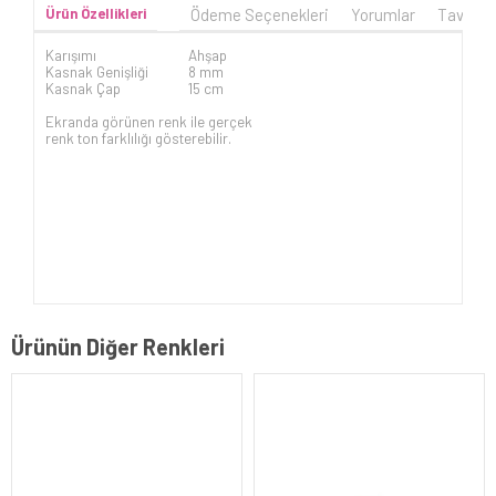
Ürün Özellikleri
Ödeme Seçenekleri
Yorumlar
Tavsiye
Karışımı
Ahşap
Kasnak Genişliği
8 mm
Kasnak Çap
15 cm
Ekranda görünen renk ile gerçek
renk ton farklılığı gösterebilir.
Ürünün Diğer Renkleri