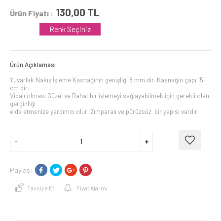
130,00
TL
Ürün Fiyatı :
Renk Seçiniz
Ürün Açıklaması
Yuvarlak Nakış İşleme Kasnağının genişliği 8 mm dir. Kasnağın çapı 15
cm dir.
Vidalı olması Güzel ve Rahat bir işlemeyi sağlayabilmek için gerekli olan
gerginliği
elde etmenize yardımcı olur. Zımparalı ve pürüzsüz bir yapısı vardır.
Paylaş:
Tavsiye Et
Fiyat Alarmı