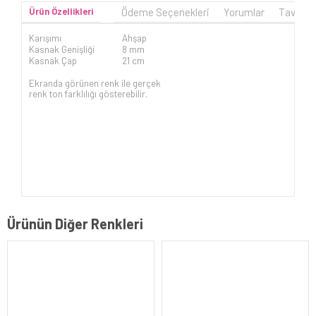
Ürün Özellikleri
Ödeme Seçenekleri
Yorumlar
Tavsiye
Karışımı
Ahşap
Kasnak Genişliği
8 mm
Kasnak Çap
21 cm
Ekranda görünen renk ile gerçek
renk ton farklılığı gösterebilir.
Ürünün Diğer Renkleri