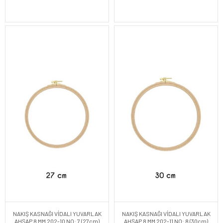
NAKIŞ KASNAĞI VİDALI YUVARLAK
NAKIŞ KASNAĞI VİDALI YUVARLAK
AHŞAP 8 MM 202-10 NO: 7 (27cm)
AHŞAP 8 MM 202-11 NO: 8 (30cm)