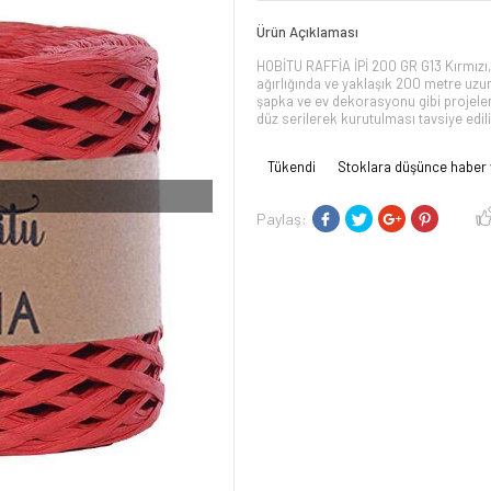
Ürün Açıklaması
HOBİTU RAFFİA İPİ 200 GR G13 Kırmızı,
ağırlığında ve yaklaşık 200 metre uzunl
şapka ve ev dekorasyonu gibi projeleri
düz serilerek kurutulması tavsiye edili
Tükendi
Stoklara düşünce haber 
I
Paylaş: