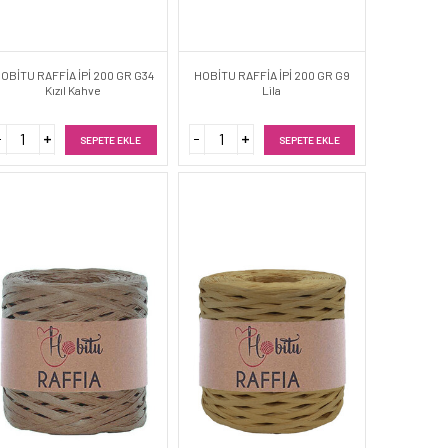
OBİTU RAFFİA İPİ 200 GR G34
HOBİTU RAFFİA İPİ 200 GR G9
Kızıl Kahve
Lila
SEPETE EKLE
SEPETE EKLE