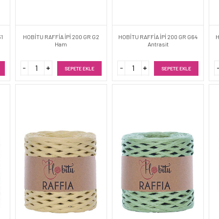
31
HOBİTU RAFFİA İPİ 200 GR G2
HOBİTU RAFFİA İPİ 200 GR G64
H
Ham
Antrasit
SEPETE EKLE
SEPETE EKLE