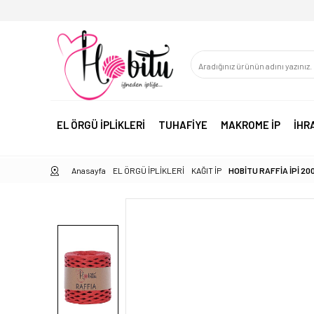
EL ÖRGÜ İPLİKLERİ
TUHAFİYE
MAKROME İP
İHR
Anasayfa
EL ÖRGÜ İPLİKLERİ
KAĞIT İP
HOBİTU RAFFİA İPİ 200