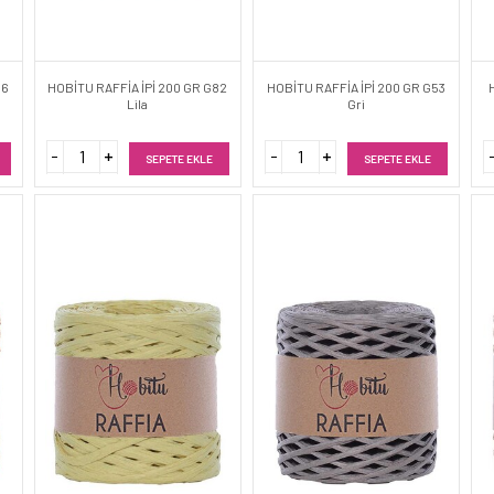
56
HOBİTU RAFFİA İPİ 200 GR G82
HOBİTU RAFFİA İPİ 200 GR G53
Lila
Gri
SEPETE EKLE
SEPETE EKLE