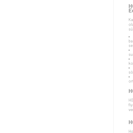
H
E
Ka
ol
sü
ba
se
su
ko
sö
or
H
HO
fi
ver
H
Ho