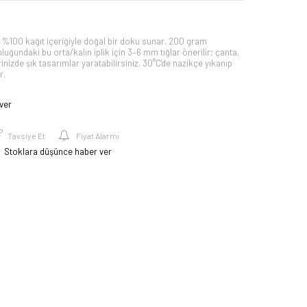
 %100 kağıt içeriğiyle doğal bir doku sunar. 200 gram
uğundaki bu orta/kalın iplik için 3–6 mm tığlar önerilir; çanta,
nizde şık tasarımlar yaratabilirsiniz. 30°C'de nazikçe yıkanıp
r.
ver
Tavsiye Et
Fiyat Alarmı
Stoklara düşünce haber ver