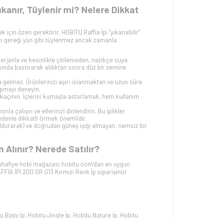
kanır, Tüylenir mi? Nelere Dikkat
 için özen gerektirir. HOBİTU Raffia İpi "yıkanabilir"
pısı gereği yün gibi tüylenmez ancak zamanla
erjanla ve kesinlikle çitilemeden, nazikçe suya
sında bastırarak aldıktan sonra düz bir zemine
a gelmez. Ürünlerinizi aşırı ıslanmaktan ve uzun süre
apmayı deneyin.
 kaçının. İçlerini kumaşla astarlamak, hem kullanım
onla çalışın ve ellerinizi dinlendirin. Bu iplikler
denle dikkatli örmek önemlidir.
oldurarak) ve doğrudan güneş ışığı almayan, nemsiz bir
 Alınır? Nerede Satılır?
tuhafiye hobi mağazası hobitu.com’dan en uygun
FİA İPİ 200 GR G13 Kırmızı
Renk İp siparişinizi
u Bagy İp
,
Hobitu Jingle İp
,
Hobitu Nature İp
,
Hobitu