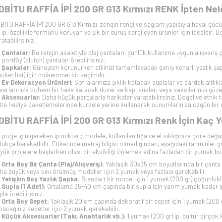
OBİTU RAFFİA İPİ 200 GR G13 Kırmızı RENK İpten Neler
BİTU RAFFİA İPİ 200 GR G13 Kırmızı, zengin rengi ve sağlam yapısıyla hayal gücü
 ip, özellikle formunu koruyan ve şık bir duruş sergileyen ürünler için idealdi
ratabilirsiniz.
Çantalar:
Bu rengin asaletiyle plaj çantaları, günlük kullanıma uygun alışveriş ç
k portföy (clutch) çantalar örebilirsiniz.
Şapkalar:
Güneşten korunurken stilinizi tamamlayacak geniş kenarlı yazlık şap
ucket hat) için mükemmel bir seçimdir.
Ev Dekorasyon Ürünleri:
Sofralarınıza şıklık katacak suplalar ve bardak altlıkl
varlarınıza bohem bir hava katacak duvar ve kapı süsleri veya saksılarınızı güzelle
Aksesuarlar:
Daha küçük parçalarla harikalar yaratabilirsiniz. Doğal ve etnik ta
tta hediye paketlemelerinde kurdele yerine kullanarak sunumlarınıza özgün bir d
OBİTU RAFFİA İPİ 200 GR G13 Kırmızı Renk İçin Kaç 
r proje için gereken ip miktarı; modele, kullanılan tığa ve el sıklığınıza göre değ
dukça bereketlidir. Etiketinde metraj bilgisi olmadığından, aşağıdaki tahminler g
yük projelere başlarken olası bir eksikliği önlemek adına fazladan bir yumak bul
Orta Boy Bir Çanta (Plaj/Alışveriş):
Yaklaşık 30x35 cm boyutlarında bir çanta iç
ha büyük veya sıkı örülmüş modeller için 2 yumak veya fazlası gerekebilir.
Yetişkin Boy Yazlık Şapka:
Standart bir model için 1 yumak (200 gr) çoğunlukla
Supla (1 Adet):
Ortalama 35-40 cm çapında bir supla için yarım yumak kadar ip 
pla örebilirsiniz.
Orta Boy Sepet:
Yaklaşık 20 cm çapında dekoratif bir sepet için 1 yumak (200 gr
pacağınız sepetler için 2 yumak gerekebilir.
Küçük Aksesuarlar (Takı, Anahtarlık vb.):
1 yumak (200 gr) ip, bu tür birçok 