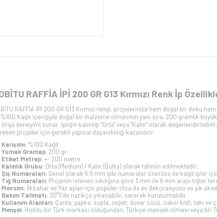
OBİTU RAFFİA İPİ 200 GR G13 Kırmızı Renk İp Özellikl
BİTU RAFFİA İPİ 200 GR G13 Kırmızı rengi, projelerinize hem doğal bir doku hem de
, %100 Kağıt içeriğiyle doğal bir malzeme olmasının yanı sıra, 200 gramlık büyü
r örgü deneyimi sunar. İpliğin kalınlığı "Orta" veya "Kalın" olarak değerlendirileb
reken projeler için gerekli yapısal dayanıklılığı kazandırır.
Karışımı:
%100 Kağıt
Yumak Gramajı:
200 gr
Etiket Metrajı:
+- 200 metre
Kalınlık Grubu:
Orta (Medium) / Kalın (Bulky) olarak tahmin edilmektedir.
Şiş Numaraları:
Genel olarak 5.5 mm gibi numaralar önerilse de kağıt ipler için
Tığ Numaraları:
Projenin istenen sıkılığına göre 3 mm ile 6 mm arası tığlar terci
Mevsim:
İlkbahar ve Yaz ayları için popüler olsa da ev dekorasyonu ve şık aks
Bakım Talimatı:
30°C'de nazikçe yıkanabilir, sererek kurutulmalıdır.
Kullanım Alanları:
Çanta, şapka, supla, sepet, duvar süsü, saksı kılıfı, takı ve ç
Menşei:
Hobitu bir Türk markası olduğundan, Türkiye menşeli olması veya bir T