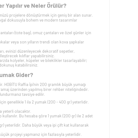
 Yapılır ve Neler Örülür?
nüzü projelere dönüştürmek için geniş bir alan sunar.
r. Doğal dokusuyla bohem ve modern tasarımlar
antaları (tote bag), omuz çantaları ve özel günler için
kalar veya son yılların trendi olan kova şapkalar
arı, evinizi düzenleyecek dekoratif sepetler,
ştirecek kılıflar yapabilirsiniz.
rzda kolyeler, küpeler ve bileklikler tasarlayabilir;
okunuş katabilirsiniz.
Yumak Gider?
işir. HOBİTU Raffia İpi'nin 200 gramlık büyük yumağı
ramaj üzerinden yapılmış birer rehber niteliğindedir.
undurmanız tavsiye edilir.
in genellikle 1 ila 2 yumak (200 - 400 gr) yeterlidir.
 yeterli olacaktır.
kullanılır. Bu hesaba göre 1 yumak (200 gr) ile 2 adet
) yeterlidir. Daha büyük veya ipi çift kat kullanarak
küçük projeyi yapmanız için fazlasıyla yeterlidir.