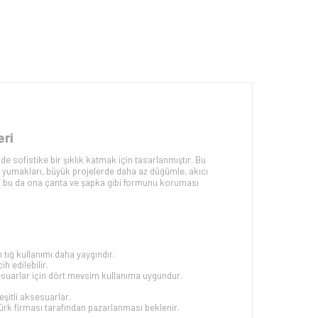
eri
 sofistike bir şıklık katmak için tasarlanmıştır. Bu
k yumakları, büyük projelerde daha az düğümle, akıcı
ilir, bu da ona çanta ve şapka gibi formunu koruması
 tığ kullanımı daha yaygındır.
h edilebilir.
esuarlar için dört mevsim kullanıma uygundur.
eşitli aksesuarlar.
ürk firması tarafından pazarlanması beklenir.