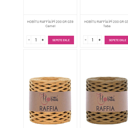
HOBİTU RAFFİA İPİ 200 GR G39
HOBİTU RAFFİA İPİ 200 GR G
Camel
Taba
SEPETE EKLE
SEPETE EKLE