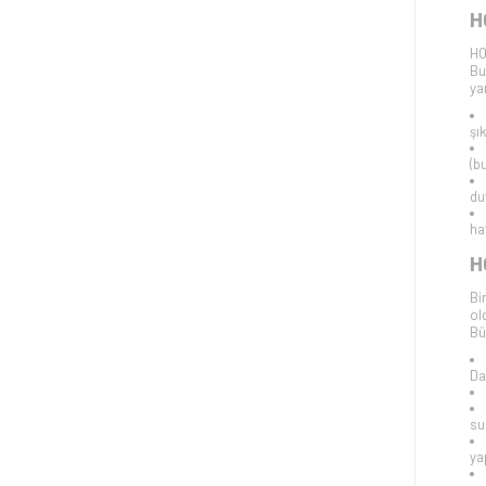
H
HO
Bu
ya
şı
(b
du
ha
H
Bi
ol
Bü
Da
su
ya