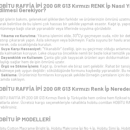
OBİTU RAFFİA İPİ 200 GR G13 Kırmızı RENK İp Nasıl Yı
dilmesi Gerekiyor?
ğıt iplerin bakımı, geleneksel ipliklerden farklıdır ve ürünlerinizin ömrünü uzatmak
arak belirtilse de bu işlemi çok hassas bir şekilde yapmak esastır. Kağıt ip, ya
rtünmeye bağlı olarak yıpranabilir veya liflerinde soyulma görülebilir.
Yıkama ve Kurutma:
Yıkama işlemini elde, 30°C'yi geçmeyen suda, nötr bir det
stırıp çıkararak yapın. Asla sıkmayın veya bükmeyin. Fazla suyunu bir havlu ara
rerek, oda sıcaklığında kurutun.
Suya Karşı Hassasiyet:
"Yıkanabilir" özelliği, ipin su geçirmez olduğu anlamın
da kalmaktan koruyun. Leke oluşursa öncelikle nemli bir bezle lokal temizlik y
Dayanıklılık ve Kullanım:
Çanta gibi yük taşıyacak ürünleri aşırı doldurmaktan
laylığı sağlar hem de ipin ömrünü uzatır.
Örgü ve Sökme İşlemi:
Kağıt ip, örerken ele biraz sert gelebilir. Rahat bir tansiy
külmeye pek uygun değildir; söküldüğünde formunu kaybedip yıpranabilir. Bu ne
Saklama:
Ürünlerinizi formlarını koruyacak şekilde (örneğin çantaların içini d
tamda saklayın.
OBİTU RAFFİA İPİ 200 GR G13 Kırmızı
Renk İp Nereden
BİTU RAFFİA İPİ 200 GR G13 Kırmızı
Renk İp Türkiye’de hem online hem fiziksel 
yatlarla alınır. Ücretsiz kargo seçenekleriyle rahatlıkla hobitu.com'dan
HOBİTU RAF
ebilirsiniz.
OBİTU İP
MODELLERİ
bitu Cotton Macrame Bright İp
,
Hobitu Makrome İpi No 4 İp
,
Hobitu Simi İp
,
Hobit