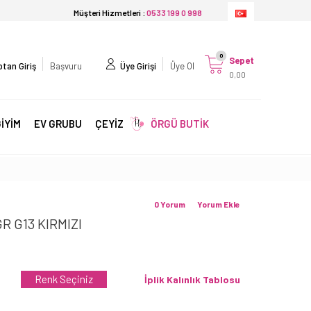
Müşteri Hizmetleri :
0533 199 0 998
0
Sepet
tan Giriş
Başvuru
Üye Girişi
Üye Ol
0,00
İYİM
EV GRUBU
ÇEYİZ
ÖRGÜ BUTİK
0 Yorum
Yorum Ekle
R G13 KIRMIZI
Renk Seçiniz
İplik Kalınlık Tablosu