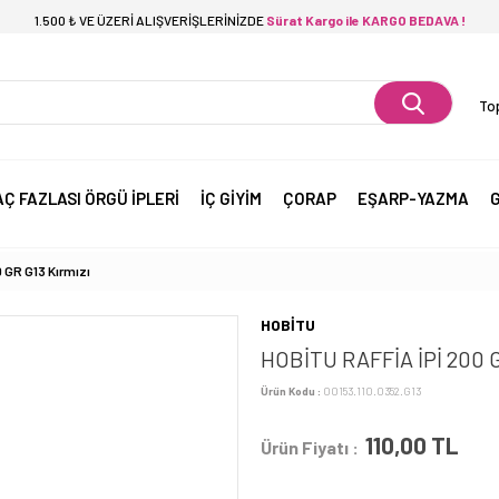
1.500 ₺ VE ÜZERİ ALIŞVERİŞLERİNİZDE
Sürat Kargo ile KARGO BEDAVA !
Top
AÇ FAZLASI ÖRGÜ İPLERİ
İÇ GİYİM
ÇORAP
EŞARP-YAZMA
G
 GR G13 Kırmızı
HOBİTU
HOBİTU RAFFİA İPİ 200 G
Ürün Kodu :
00153.110.0352.G13
110,00
TL
Ürün Fiyatı :